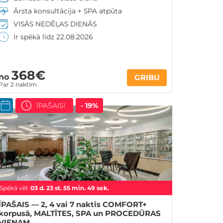
Ārsta konsultācija + SPA atpūta
VISĀS NEDĒĻAS DIENĀS
Ir spēkā līdz 22.08.2026
368€
no
GRIBU
Par 2 naktīm
ĪPAŠAIS!
- 19%
Spēkā vēl:
03
d.
23
st.
55
min.
48
sek.
ĪPAŠAIS — 2, 4 vai 7 naktis COMFORT+
korpusā, MALTĪTES, SPA un PROCEDŪRAS
VIENAM