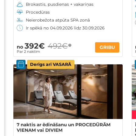
Brokastis, pusdienas + vakariņas
Procedūras
Neierobežota atpūta SPA zonā
Ir spēkā no 04.09.2026 līdz 30.09.2026
392€
492€
?
no
GRIBU
Par 2 naktīm
Derīgs arī VASARĀ
7 naktis ar ēdināšanu un PROCEDŪRĀM
VIENAM vai DIVIEM