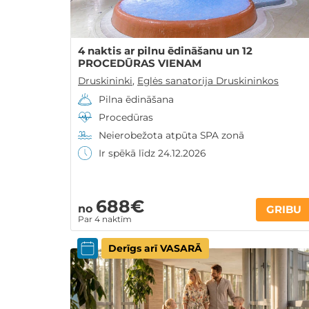
4 naktis ar pilnu ēdināšanu un 12
PROCEDŪRAS VIENAM
Druskininki
,
Eglės sanatorija Druskininkos
Pilna ēdināšana
Procedūras
Neierobežota atpūta SPA zonā
Ir spēkā līdz 24.12.2026
688€
no
GRIBU
Par 4 naktīm
Derīgs arī VASARĀ