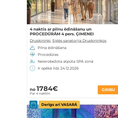
4 naktis ar pilnu ēdināšanu un
PROCEDŪRĀM 4 pers. ĢIMENEI
Druskininki
,
Eglės sanatorija Druskininkos
Pilna ēdināšana
Procedūras
Neierobežota atpūta SPA zonā
Ir spēkā līdz 24.12.2026
1784€
no
GRIBU
Par 4 naktīm
Derīgs arī VASARĀ