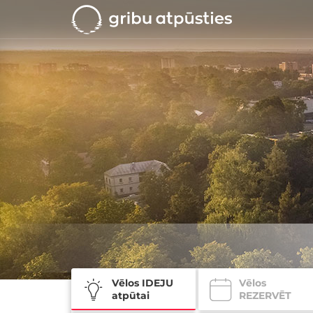
Vēlos IDEJU
Vēlos
atpūtai
REZERVĒT