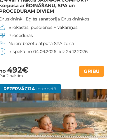
korpusā ar ĒDINĀŠANU, SPA un
PROCEDŪRĀM DIVIEM
Druskininki
,
Eglės sanatorija Druskininkos
Brokastis, pusdienas + vakariņas
Procedūras
Neierobežota atpūta SPA zonā
Ir spēkā no 04.09.2026 līdz 24.12.2026
492€
no
GRIBU
Par 2 naktīm
REZERVĀCIJA
internetā