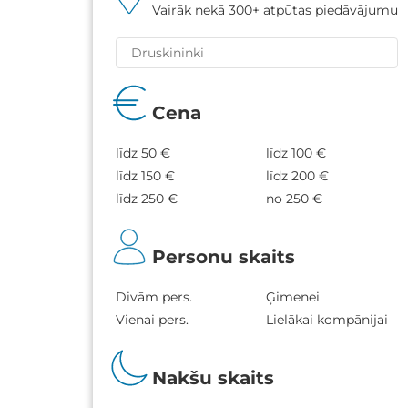
Vairāk nekā 300+ atpūtas piedāvājumu
Cena
līdz 50 €
līdz 100 €
līdz 150 €
līdz 200 €
līdz 250 €
no 250 €
Personu skaits
Divām pers.
Ģimenei
Vienai pers.
Lielākai kompānijai
Nakšu skaits