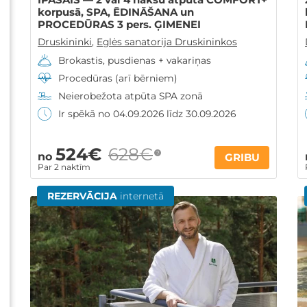
korpusā, SPA, ĒDINĀŠANA un
PROCEDŪRAS 3 pers. ĢIMENEI
Druskininki
,
Eglės sanatorija Druskininkos
Brokastis, pusdienas + vakariņas
Procedūras (arī bērniem)
Neierobežota atpūta SPA zonā
Ir spēkā no 04.09.2026 līdz 30.09.2026
524€
628€
?
no
GRIBU
Par 2 naktīm
REZERVĀCIJA
internetā