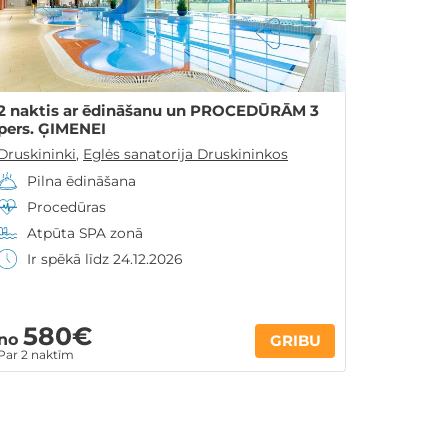
2 naktis ar ēdināšanu un PROCEDŪRĀM 3
pers. ĢIMENEI
Druskininki
,
Eglės sanatorija Druskininkos
Pilna ēdināšana
Procedūras
Atpūta SPA zonā
Ir spēkā līdz 24.12.2026
580€
no
GRIBU
Par 2 naktīm