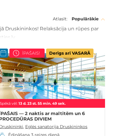
Atlasīt:
Populārākie
jā Druskininkos! Relaksācija un rūpes par
ties.lv
ĪPAŠAIS!
Derīgs arī VASARĀ
Spēkā vēl:
13
d.
23
st.
55
min.
47
sek.
ĪPAŠAIS — 2 naktis ar maltītēm un 6
PROCEDŪRAS DIVIEM
Druskininki
,
Eglės sanatorija Druskininkos
Ēdināšana 3 reizes dienā