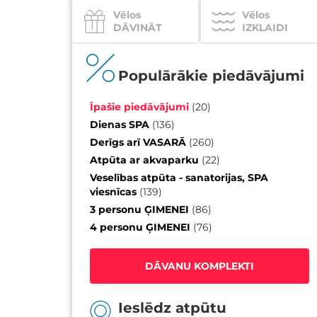
Vēlos
Vēlos
DĀVINĀT
IZKLAIDI
Populārākie piedāvājumi
Īpašie piedāvājumi
(
20
)
Dienas SPA
(
136
)
Derīgs arī VASARĀ
(
260
)
Atpūta ar akvaparku
(
22
)
Veselības atpūta - sanatorijas, SPA
viesnīcas
(
139
)
3 personu ĢIMENEI
(
86
)
4 personu ĢIMENEI
(
76
)
DĀVANU KOMPLEKTI
Ieslēdz atpūtu