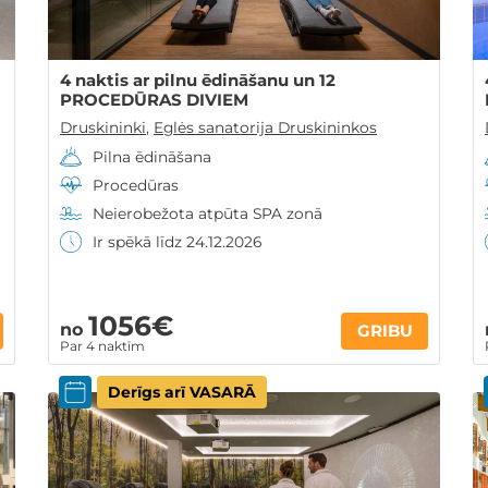
4 naktis ar pilnu ēdināšanu un 12
PROCEDŪRAS DIVIEM
Druskininki
,
Eglės sanatorija Druskininkos
Pilna ēdināšana
Procedūras
Neierobežota atpūta SPA zonā
Ir spēkā līdz 24.12.2026
1056€
no
GRIBU
Par 4 naktīm
Derīgs arī VASARĀ