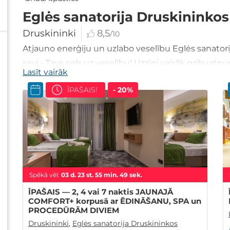
Eglės sanatorija Druskininkos
Druskininki
8,5
/10
Atjauno enerģiju un uzlabo veselību Eglės sanatori
sevi - Tavs ceļs uz veselību! Uzzini vairāk gribuatpus
Lasīt vairāk
ĪPAŠAIS!
- 20%
Spēkā vēl:
03
d.
23
st.
55
min.
47
sek.
ĪPAŠAIS — 2, 4 vai 7 naktis JAUNAJĀ
COMFORT+ korpusā ar ĒDINĀŠANU, SPA un
PROCEDŪRĀM DIVIEM
Druskininki
,
Eglės sanatorija Druskininkos