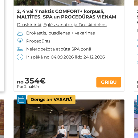
2, 4 vai 7 naktis COMFORT+ korpusā,
MALTĪTES, SPA un PROCEDŪRAS VIENAM
Druskininki
,
Eglės sanatorija Druskininkos
Brokastis, pusdienas + vakariņas
Procedūras
Neierobežota atpūta SPA zonā
Ir spēkā no 04.09.2026 līdz 24.12.2026
354€
no
GRIBU
Par 2 naktīm
Derīgs arī VASARĀ