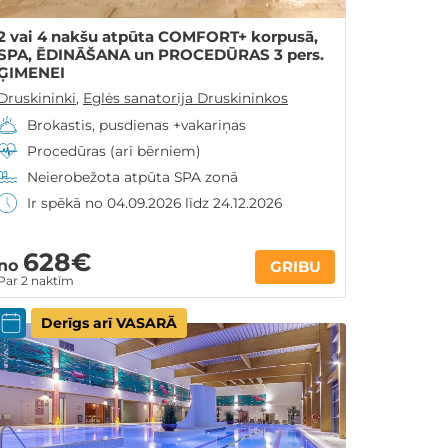
2 vai 4 nakšu atpūta COMFORT+ korpusā,
SPA, ĒDINĀŠANA un PROCEDŪRAS 3 pers.
ĢIMENEI
Druskininki
,
Eglės sanatorija Druskininkos
Brokastis, pusdienas +vakariņas
Procedūras (arī bērniem)
Neierobežota atpūta SPA zonā
Ir spēkā no 04.09.2026 līdz 24.12.2026
628€
no
GRIBU
Par 2 naktīm
Derīgs arī VASARĀ