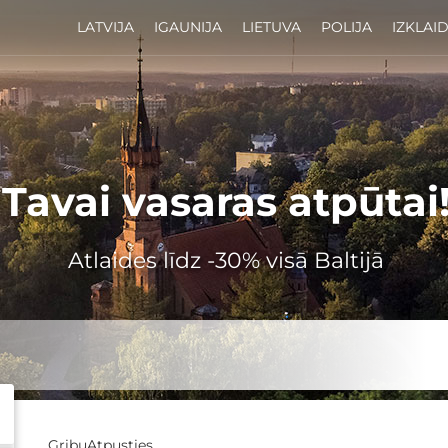
LATVIJA
IGAUNIJA
LIETUVA
POLIJA
IZKLAI
Tavai vasaras atpūtai
Atlaides līdz -30% visā Baltijā
GribuAtpusties