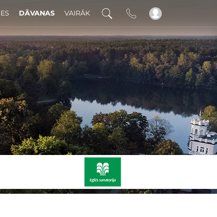
DES
DĀVANAS
VAIRĀK
!