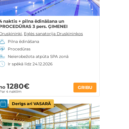
4 naktis + pilna ēdināšana un
PROCEDŪRAS 3 pers. ĢIMENEI
Druskininki
,
Eglės sanatorija Druskininkos
Pilna ēdināšana
Procedūras
Neierobežota atpūta SPA zonā
Ir spēkā līdz 24.12.2026
1280€
no
GRIBU
Par 4 naktīm
Derīgs arī VASARĀ