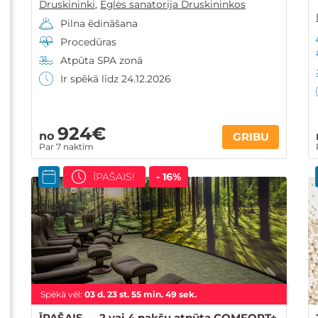
Druskininki
,
Eglės sanatorija Druskininkos
Pilna ēdināšana
Procedūras
Atpūta SPA zonā
Ir spēkā līdz 24.12.2026
924€
no
GRIBU
Par 7 naktīm
ĪPAŠAIS!
- 16%
Spēkā vēl:
03
d.
23
st.
55
min.
48
sek.
ĪPAŠAIS — 2 vai 4 nakšu atpūta COMFORT+