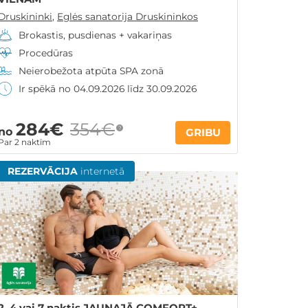
Druskininki
,
Eglės sanatorija Druskininkos
Brokastis, pusdienas + vakariņas
Procedūras
Neierobežota atpūta SPA zonā
Ir spēkā no 04.09.2026 līdz 30.09.2026
284€
354€
?
no
GRIBU
Par 2 naktīm
REZERVĀCIJA
internetā
2, 4 vai 7 naktis JAUNAJĀ COMFORT+