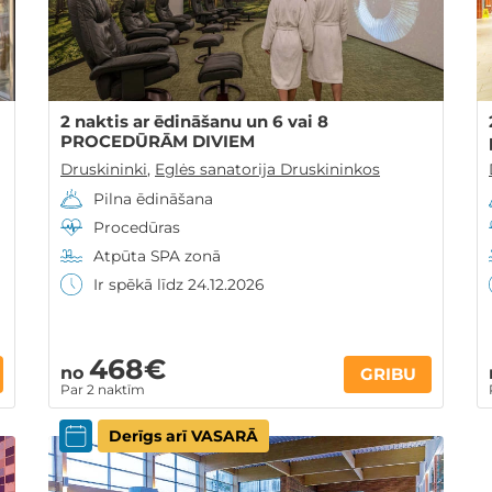
2 naktis ar ēdināšanu un 6 vai 8
PROCEDŪRĀM DIVIEM
Druskininki
,
Eglės sanatorija Druskininkos
Pilna ēdināšana
Procedūras
Atpūta SPA zonā
Ir spēkā līdz 24.12.2026
468€
no
GRIBU
Par 2 naktīm
Derīgs arī VASARĀ