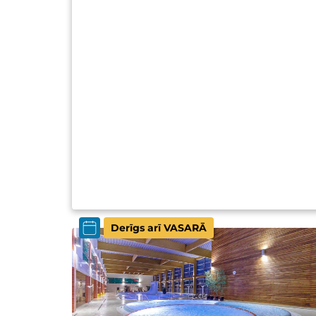
Derīgs arī VASARĀ