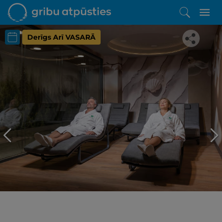
Derīgs Arī VASARĀ
Iepatikās šis piedāvājums?
Līdz brīnišķīgai atpūtai atlikuši tikai daži soļi
PĒRKU