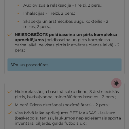
Audiovizuālā relaksācija - 1 reizi, 2 pers.;
Inhalācijas - 1 reizi, 2 pers.;
Skābekļa un ārstniecības augu kokteilis - 2
reizes, 2 pers.;
NEIEROBEŽOTS peldbaseina un pirts kompleksa
apmeklējums
(peldbaseina un pirts kompleksa
darba laikā, ne visas pirtis ir atvērtas dienas laikā) - 2
pers.;
SPA un procedūras
Hidrorelaksācija baseinā katru dienu, 3 ārstnieciskās
pirtis, burbuļvanna, minerālūdens baseins - 2 pers.;
Minerālūdens dzeršanai (nozīmē ārsts) - 2 pers.;
Viss brīvā laika aprīkojums BEZ MAKSAS - laukumi
(basketbols, teniss), laukumos nepieciešamais sporta
inventārs, biljards, galda futbols u.c.;