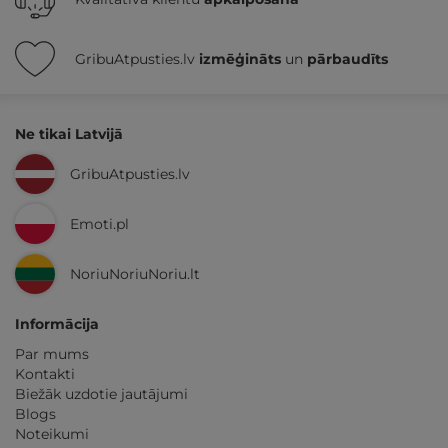
GribuAtpusties.lv
izmēģināts
un
pārbaudīts
Ne tikai Latvijā
GribuAtpusties.lv
Emoti.pl
NoriuNoriuNoriu.lt
Informācija
Par mums
Kontakti
Biežāk uzdotie jautājumi
Blogs
Noteikumi