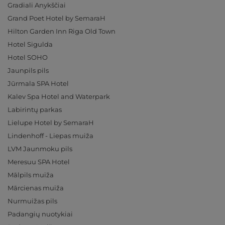
Gradiali Anykščiai
Grand Poet Hotel by SemaraH
Hilton Garden Inn Riga Old Town
Hotel Sigulda
Hotel SOHO
Jaunpils pils
Jūrmala SPA Hotel
Kalev Spa Hotel and Waterpark
Labirintų parkas
Lielupe Hotel by SemaraH
Lindenhoff - Liepas muiža
LVM Jaunmoku pils
Meresuu SPA Hotel
Mālpils muiža
Mārcienas muiža
Nurmuižas pils
Padangių nuotykiai