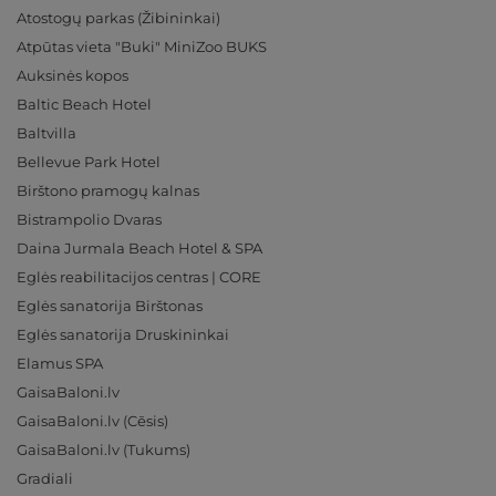
Atostogų parkas (Žibininkai)
Atpūtas vieta "Buki" MiniZoo BUKS
Auksinės kopos
Baltic Beach Hotel
Baltvilla
Bellevue Park Hotel
Birštono pramogų kalnas
Bistrampolio Dvaras
Daina Jurmala Beach Hotel & SPA
Eglės reabilitacijos centras | CORE
Eglės sanatorija Birštonas
Eglės sanatorija Druskininkai
Elamus SPA
GaisaBaloni.lv
GaisaBaloni.lv (Cēsis)
GaisaBaloni.lv (Tukums)
Gradiali