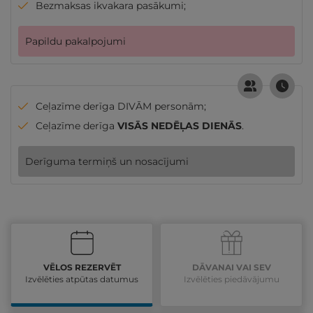
Bezmaksas ikvakara pasākumi;
Papildu pakalpojumi
Ceļazīme derīga DIVĀM personām;
Ceļazīme derīga
VISĀS NEDĒĻAS DIENĀS
.
Derīguma termiņš un nosacījumi
VĒLOS REZERVĒT
DĀVANAI VAI SEV
Izvēlēties atpūtas datumus
Izvēlēties piedāvājumu