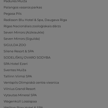
Padures Muiža
Palangos vasaros parkas
Pegasa Pils
Radisson Blu Hotel & Spa, Daugava Riga
Rīgas Nacionālais zooloģiskais dārzs
Seven Mirrors (Aizkraukle)
Seven Mirrors (Sigulda)
SIGULDA ZOO
Silene Resort & SPA
SODELIŠKIŲ DVARO SODYBA
SPA Hotel Ezeri
Sventes Muiža
Tallinn Viimsi SPA
Ventspils Olimpiskā centra viesnīca
Vilnius Grand Resort
Vytautas Mineral SPA
Wagenküll Lossispaa
Wellton Riga Hotel & SPA