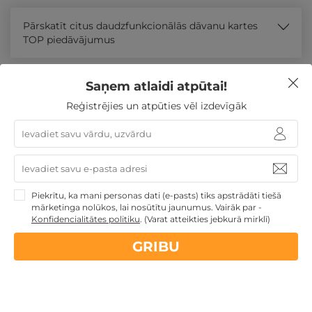
Pārskatīt citus daudzfunkcionālās dāvanu kartes
TOP piedāvājumus
Līdzīgi atpūtas piedāvājumi
Saņem atlaidi atpūtai!
Reģistrējies un atpūties vēl izdevīgāk
ĪPAŠAIS!
- 20%
Atpūtas piedāvājums
Apraksts
Kontakti
Noteikumi
Atsa
Piekrītu, ka mani personas dati (e-pasts) tiks apstrādāti tiešā
mārketinga nolūkos, lai nosūtītu jaunumus. Vairāk par -
Konfidencialitātes politiku
.
(Varat atteikties jebkurā mirklī)
GRIBU
Spēkā vēl:
02
d.
13
st.
50
min.
46
sek.
ĪPAŠAIS — 2, 4 vai 7 naktis JAUNAJĀ COMFORT+
korpusā ar ĒDINĀŠANU, SPA un PROCEDŪRĀM
DIVIEM