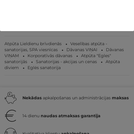
Druskininki
,
Eglės sanatorija Druskininkos
392€
492€
no
GRIBU
Par 2 naktīm
Atpūta Lieldienu brīvdienās
Veselības atpūta -
sanatorijas, SPA viesnīcas
Dāvanas VIŅAI
Dāvanas
VIŅAM
Korporatīvās dāvanas
Atpūta "Egles"
sanatorijās
Sanatorijas - akcijas un cenas
Atpūta
diviem
Eglės sanatorija
Nekādas
apkalpošanas un administrācijas
maksas
14 dienu
naudas atmaksas garantija
Kvalitatīva klientu
apkalpošana