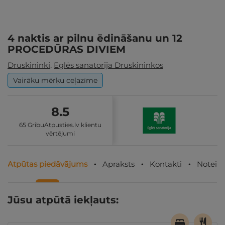
4 naktis ar pilnu ēdināšanu un 12
PROCEDŪRAS DIVIEM
Druskininki
,
Eglės sanatorija Druskininkos
Vairāku mērķu ceļazīme
8.5
65 GribuAtpusties.lv klientu
vērtējumi
Atpūtas piedāvājums
Apraksts
Kontakti
Noteik
Jūsu atpūtā iekļauts: