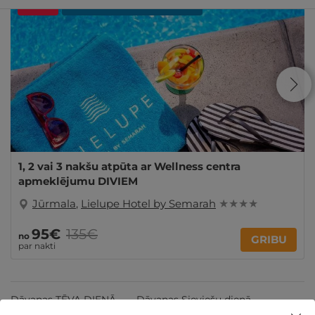
- 29%
REZERVĀCIJA
internetā
1, 2 vai 3 nakšu atpūta ar Wellness centra
apmeklējumu DIVIEM
Jūrmala
,
Lielupe Hotel by Semarah
★ ★ ★ ★
95€
135€
no
GRIBU
par nakti
Dāvanas TĒVA DIENĀ
Dāvanas Sieviešu dienā
Dāvanas Mātes dienā
Dāvanas VIŅAM