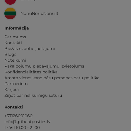
NoriuNoriuNoriu.lt
Informācija
Par mums
Kontakti
Biežāk uzdotie jautājumi
Blogs
Noteikumi
Pakalpojumu piedāvājumu izvietojums
Konfidencialitātes politika
Amata vietas kandidātu personas datu politika
Partneriem
Karjera
Ziņot par nelikumīgu saturu
Kontakti
+37126001060
info@gribuatpusties.lv
I - VII
10:00 - 21:00