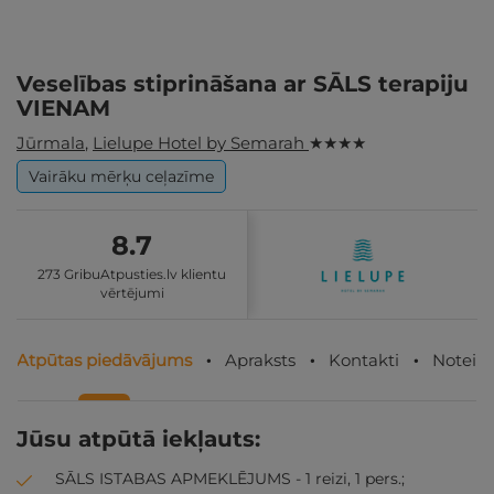
Veselības stiprināšana ar SĀLS terapiju
VIENAM
Jūrmala
,
Lielupe Hotel by Semarah
★ ★ ★ ★
Vairāku mērķu ceļazīme
8.7
273 GribuAtpusties.lv klientu
vērtējumi
Atpūtas piedāvājums
Apraksts
Kontakti
Noteik
Jūsu atpūtā iekļauts:
SĀLS ISTABAS APMEKLĒJUMS - 1 reizi, 1 pers.;