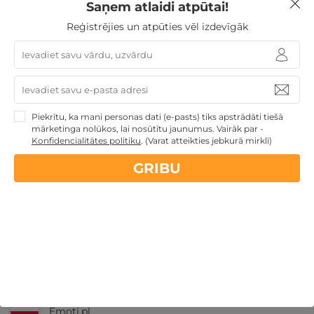
Saņem atlaidi atpūtai!
Reģistrējies un atpūties vēl izdevīgāk
Nekādas
apkalpošanas un administrācijas
maksas
14 dienu
naudas atmaksas garantija
Piekrītu, ka mani personas dati (e-pasts) tiks apstrādāti tiešā
mārketinga nolūkos, lai nosūtītu jaunumus. Vairāk par -
Konfidencialitātes politiku
.
(Varat atteikties jebkurā mirklī)
Kvalitatīva klientu
apkalpošana
GRIBU
GribuAtpusties.lv
izmēģināts
un
pārbaudīts
Ne tikai Latvijā
GribuAtpusties.lv
Emoti.pl