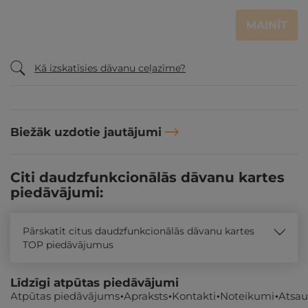
MAINĪT
Kā izskatīsies dāvanu ceļazīme?
Biežāk uzdotie jautājumi
Citi daudzfunkcionālās dāvanu kartes
piedāvājumi:
Pārskatīt citus daudzfunkcionālās dāvanu kartes
TOP piedāvājumus
Līdzīgi atpūtas piedāvājumi
Atpūtas piedāvājums
Apraksts
Kontakti
Noteikumi
Atsa