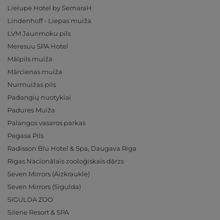
Lielupe Hotel by SemaraH
Lindenhoff - Liepas muiža
LVM Jaunmoku pils
Meresuu SPA Hotel
Mālpils muiža
Mārcienas muiža
Nurmuižas pils
Padangių nuotykiai
Padures Muiža
Palangos vasaros parkas
Pegasa Pils
Radisson Blu Hotel & Spa, Daugava Riga
Rīgas Nacionālais zooloģiskais dārzs
Seven Mirrors (Aizkraukle)
Seven Mirrors (Sigulda)
SIGULDA ZOO
Silene Resort & SPA