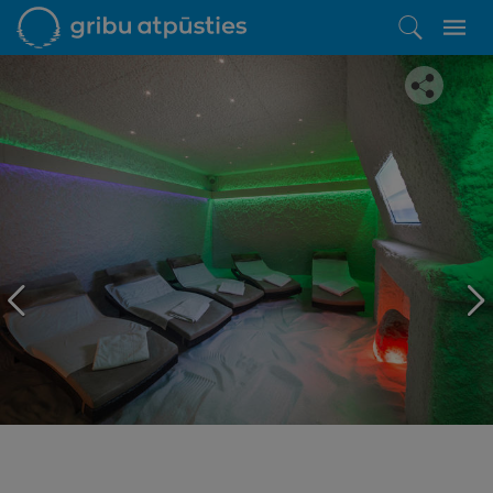
Iepatikās šis piedāvājums?
Līdz brīnišķīgai atpūtai atlikuši tikai daži soļi
PĒRKU