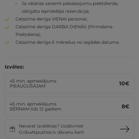
Ja vēlaties saņemt pakalpojumu piektdienās,
obligāta iepriekšēja rezervācija;
Ceļazīme derīga VIENAI personai;
Ceļazīme derīga DARBA DIENĀS (Pirmdiena-
Piektdiena);
Ceļazīme derīga 6 mēnešus no iegādes datuma.
Izvēles:
45 min. apmeklējums
10
€
PIEAUGUŠAJAM
45 min. apmeklējums
8
€
BĒRNAM līdz 12 gadiem
Nevarat izvēlēties? Uzdāviniet
GribuAtpusties.lv dāvanu karti