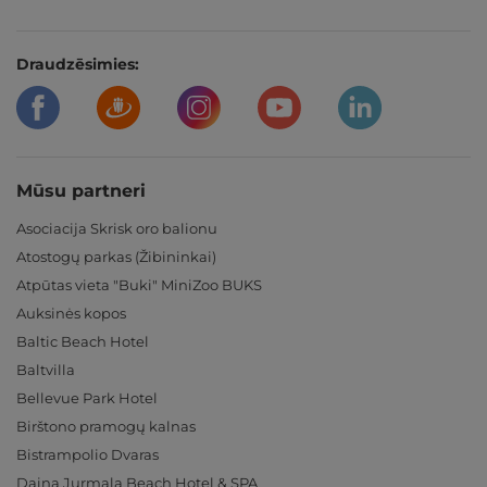
Draudzēsimies:
Mūsu partneri
Asociacija Skrisk oro balionu
Atostogų parkas (Žibininkai)
Atpūtas vieta "Buki" MiniZoo BUKS
Auksinės kopos
Baltic Beach Hotel
Baltvilla
Bellevue Park Hotel
Birštono pramogų kalnas
Bistrampolio Dvaras
Daina Jurmala Beach Hotel & SPA