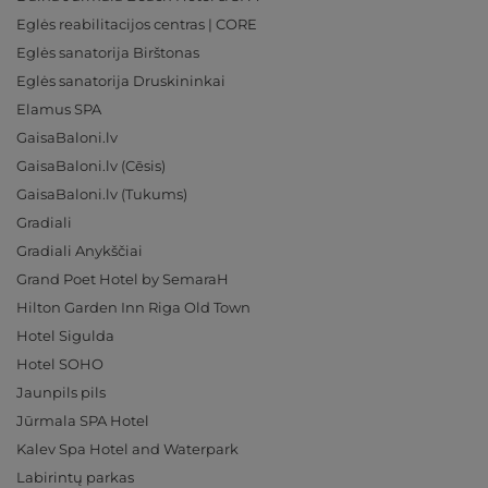
Eglės reabilitacijos centras | CORE
Eglės sanatorija Birštonas
Eglės sanatorija Druskininkai
Elamus SPA
GaisaBaloni.lv
GaisaBaloni.lv (Cēsis)
GaisaBaloni.lv (Tukums)
Gradiali
Gradiali Anykščiai
Grand Poet Hotel by SemaraH
Hilton Garden Inn Riga Old Town
Hotel Sigulda
Hotel SOHO
Jaunpils pils
Jūrmala SPA Hotel
Kalev Spa Hotel and Waterpark
Labirintų parkas