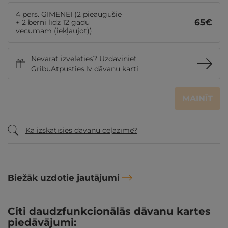
4 pers. ĢIMENEI (2 pieaugušie
65
€
+ 2 bērni līdz 12 gadu
vecumam (iekļaujot))
Nevarat izvēlēties? Uzdāviniet
GribuAtpusties.lv dāvanu karti
MAINĪT
Kā izskatīsies dāvanu ceļazīme?
Biežāk uzdotie jautājumi
Citi daudzfunkcionālās dāvanu kartes
piedāvājumi: