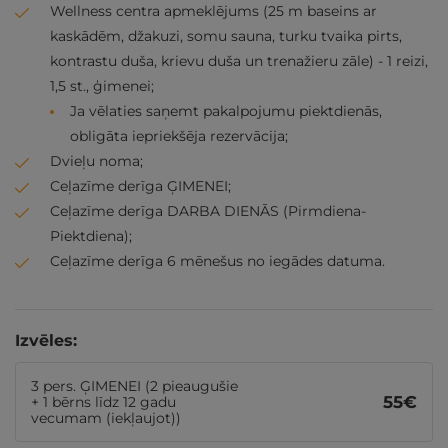
Wellness centra apmeklējums (25 m baseins ar
kaskādēm, džakuzi, somu sauna, turku tvaika pirts,
kontrastu duša, krievu duša un trenažieru zāle) - 1 reizi,
1,5 st., ģimenei;
Ja vēlaties saņemt pakalpojumu piektdienās,
obligāta iepriekšēja rezervācija;
Dvieļu noma;
Ceļazīme derīga ĢIMENEI;
Ceļazīme derīga DARBA DIENĀS (Pirmdiena-
Piektdiena);
Ceļazīme derīga 6 mēnešus no iegādes datuma.
Izvēles:
3 pers. ĢIMENEI (2 pieaugušie
55
€
+ 1 bērns līdz 12 gadu
vecumam (iekļaujot))