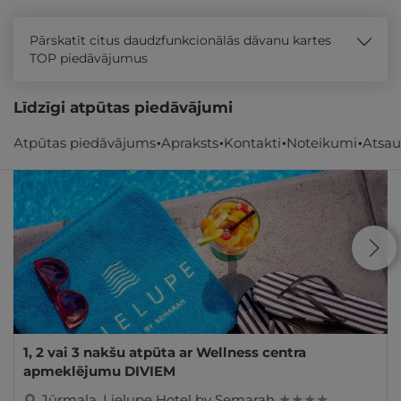
Pārskatīt citus daudzfunkcionālās dāvanu kartes
TOP piedāvājumus
Līdzīgi atpūtas piedāvājumi
Atpūtas piedāvājums
Apraksts
Kontakti
Noteikumi
Atsa
- 29%
REZERVĀCIJA
internetā
1, 2 vai 3 nakšu atpūta ar Wellness centra
apmeklējumu DIVIEM
Jūrmala
,
Lielupe Hotel by Semarah
★ ★ ★ ★