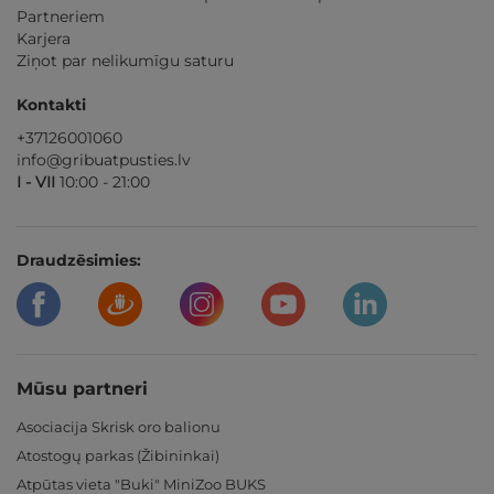
Partneriem
Karjera
Ziņot par nelikumīgu saturu
Kontakti
+37126001060
info@gribuatpusties.lv
I - VII
10:00 - 21:00
Draudzēsimies:
Mūsu partneri
Asociacija Skrisk oro balionu
Atostogų parkas (Žibininkai)
Atpūtas vieta "Buki" MiniZoo BUKS