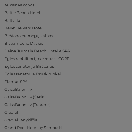
Auksinės kopos
Baltic Beach Hotel
Baltvilla
Bellevue Park Hotel
Birštono pramogų kalnas
Bistrampolio Dvaras
Daina Jurmala Beach Hotel & SPA
Eglės reabilitacijos centras | CORE
Eglės sanatorija Birštonas
Eglės sanatorija Druskininkai
Elamus SPA
GaisaBaloni.lv
GaisaBaloni.lv (Cēsis)
GaisaBaloni.lv (Tukums)
Gradiali
Gradiali Anykščiai
Grand Poet Hotel by SemaraH