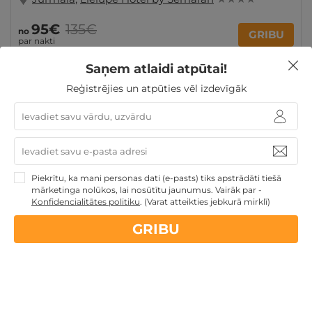
95€
135€
no
GRIBU
par nakti
Saņem atlaidi atpūtai!
Reģistrējies un atpūties vēl izdevīgāk
Dienas Spa
Dāvanas Sieviešu dienā
TOP pirktākās
dāvanas
3 personu ĢIMENEI
4 personu ĢIMENEI
Dāvanas līdz 100€
Ģimenes atpūta
Piekrītu, ka mani personas dati (e-pasts) tiks apstrādāti tiešā
mārketinga nolūkos, lai nosūtītu jaunumus. Vairāk par -
Nekādas
apkalpošanas un administrācijas
maksas
Konfidencialitātes politiku
.
(Varat atteikties jebkurā mirklī)
GRIBU
14 dienu
naudas atmaksas garantija
Kvalitatīva klientu
apkalpošana