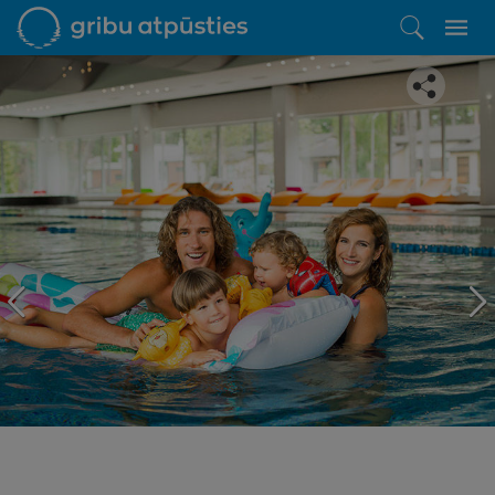
Iepatikās šis piedāvājums?
Līdz brīnišķīgai atpūtai atlikuši tikai daži soļi
PĒRKU