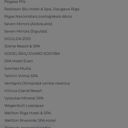
Pegasa Pils
Radisson Blu Hotel & Spa, Daugava Riga
Rīgas Nacionālais zooloģiskais dārzs
Seven Mirrors (Aizkraukle)
Seven Mirrors (Sigulda)
SIGULDA ZOO
Silene Resort & SPA
SODELIŠKIŲ DVARO SODYBA
SPA Hotel Ezeri
Sventes Muiža
Tallinn Viimsi SPA
Ventspils Olimpiskā centra viesnīca
Vilnius Grand Resort
Vytautas Mineral SPA
Wagenküll Lossispaa
Wellton Riga Hotel & SPA
Wellton Riverside SPA Hotel
Zoopark zoologijos sodas