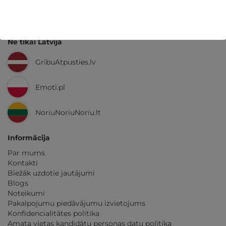
GribuAtpusties.lv
izmēģināts
un
pārbaudīts
Ne tikai Latvijā
GribuAtpusties.lv
Emoti.pl
NoriuNoriuNoriu.lt
Informācija
Par mums
Kontakti
Biežāk uzdotie jautājumi
Blogs
Noteikumi
Pakalpojumu piedāvājumu izvietojums
Konfidencialitātes politika
Amata vietas kandidātu personas datu politika