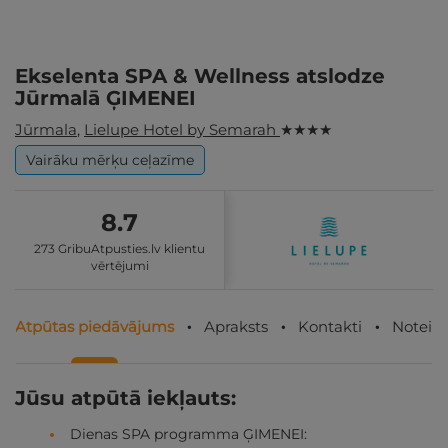
Ekselenta SPA & Wellness atslodze
Jūrmalā ĢIMENEI
Jūrmala
,
Lielupe Hotel by Semarah
★ ★ ★ ★
Vairāku mērķu ceļazīme
8.7
273 GribuAtpusties.lv klientu
vērtējumi
Atpūtas piedāvājums
Apraksts
Kontakti
Noteik
Jūsu atpūtā iekļauts:
Dienas SPA programma ĢIMENEI: