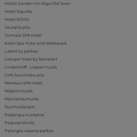
Hilton Garden Inn Riga Old Town
Hotel Sigulda
Hotel SOHO
Jaunpils pils
Jūrmala SPA Hotel
Kalev Spa Hotel and Waterpark
Labirintų parkas
Lielupe Hotel by SemaraH
Lindenhoff - Liepas muiža
LVM Jaunmoku pils
Meresuu SPA Hotel
Mālpils muiža
Mārcienas muiža
Nurmuižas pils
Padangių nuotykiai
Padures Muiža
Palangos vasaros parkas