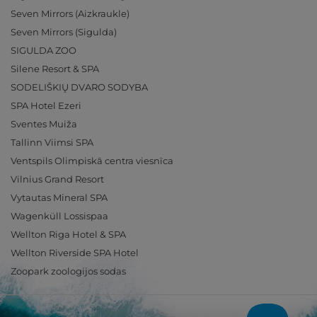
Seven Mirrors (Aizkraukle)
Seven Mirrors (Sigulda)
SIGULDA ZOO
Silene Resort & SPA
SODELIŠKIŲ DVARO SODYBA
SPA Hotel Ezeri
Sventes Muiža
Tallinn Viimsi SPA
Ventspils Olimpiskā centra viesnīca
Vilnius Grand Resort
Vytautas Mineral SPA
Wagenküll Lossispaa
Wellton Riga Hotel & SPA
Wellton Riverside SPA Hotel
Zoopark zoologijos sodas