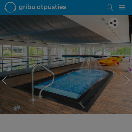
Iepatikās šis piedāvājums?
Līdz brīnišķīgai atpūtai atlikuši tikai daži soļi
PĒRKU