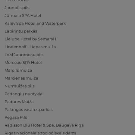
Jaunpils pils
Jūrmala SPA Hotel
Kalev Spa Hotel and Waterpark
Labirintų parkas
Lielupe Hotel by SemaraH
Lindenhoff - Liepas muiža
LVM Jaunmoku pils
Meresuu SPA Hotel
Mālpils muiža
Mārcienas muiža
Nurmuižas pils
Padangių nuotykiai
Padures Muiža
Palangos vasaros parkas
Pegasa Pils
Radisson Blu Hotel & Spa, Daugava Riga
Rīgas Nacionālais zooloģiskais dārzs