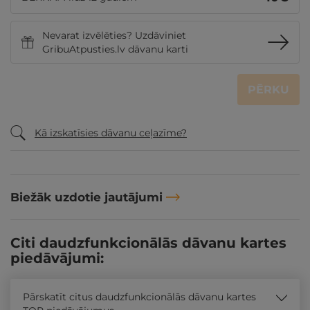
Nevarat izvēlēties? Uzdāviniet
GribuAtpusties.lv dāvanu karti
PĒRKU
Kā izskatīsies dāvanu ceļazīme?
Biežāk uzdotie jautājumi
Citi daudzfunkcionālās dāvanu kartes
piedāvājumi:
Pārskatīt citus daudzfunkcionālās dāvanu kartes