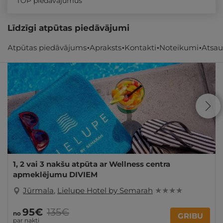
TOP piedāvājumus
Līdzīgi atpūtas piedāvājumi
Atpūtas piedāvājums
Apraksts
Kontakti
Noteikumi
Atsa
- 29%
REZERVĀCIJA
internetā
1, 2 vai 3 nakšu atpūta ar Wellness centra
apmeklējumu DIVIEM
Jūrmala
,
Lielupe Hotel by Semarah
★ ★ ★ ★
95€
135€
no
GRIBU
par nakti