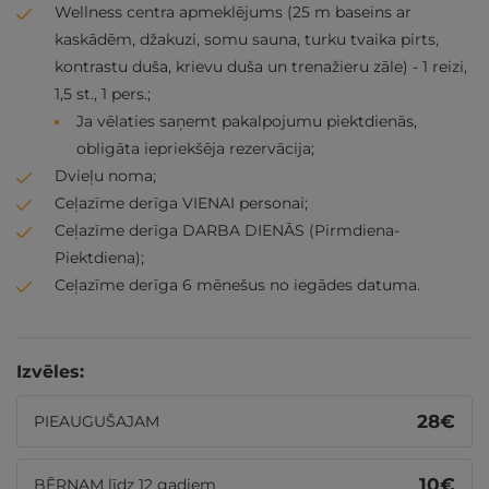
Wellness centra apmeklējums (25 m baseins ar
kaskādēm, džakuzi, somu sauna, turku tvaika pirts,
kontrastu duša, krievu duša un trenažieru zāle) - 1 reizi,
1,5 st., 1 pers.;
Ja vēlaties saņemt pakalpojumu piektdienās,
obligāta iepriekšēja rezervācija;
Dvieļu noma;
Ceļazīme derīga VIENAI personai;
Ceļazīme derīga DARBA DIENĀS (Pirmdiena-
Piektdiena);
Ceļazīme derīga 6 mēnešus no iegādes datuma.
Izvēles:
28
€
PIEAUGUŠAJAM
10
€
BĒRNAM līdz 12 gadiem