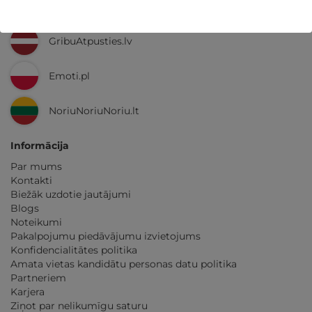
Ne tikai Latvijā
GribuAtpusties.lv
Emoti.pl
NoriuNoriuNoriu.lt
Informācija
Par mums
Kontakti
Biežāk uzdotie jautājumi
Blogs
Noteikumi
Pakalpojumu piedāvājumu izvietojums
Konfidencialitātes politika
Amata vietas kandidātu personas datu politika
Partneriem
Karjera
Ziņot par nelikumīgu saturu