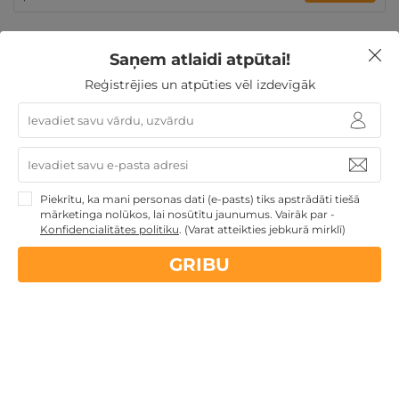
Saņem atlaidi atpūtai!
Dāvanas Sieviešu dienā
Dāvanas ar SPA
Dāvanas
Mātes dienā
Dāvanas VIŅAM
Dāvanas līdz 100€
Reģistrējies un atpūties vēl izdevīgāk
Atpūta Latvijā
Nekādas
apkalpošanas un administrācijas
maksas
Piekrītu, ka mani personas dati (e-pasts) tiks apstrādāti tiešā
mārketinga nolūkos, lai nosūtītu jaunumus. Vairāk par -
Konfidencialitātes politiku
.
(Varat atteikties jebkurā mirklī)
14 dienu
naudas atmaksas garantija
GRIBU
Kvalitatīva klientu
apkalpošana
GribuAtpusties.lv
izmēģināts
un
pārbaudīts