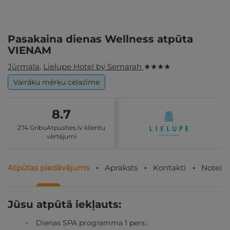
Pasakaina dienas Wellness atpūta
VIENAM
Jūrmala
,
Lielupe Hotel by Semarah
★ ★ ★ ★
Vairāku mērķu ceļazīme
8.7
274 GribuAtpusties.lv klientu
vērtējumi
Atpūtas piedāvājums
Apraksts
Kontakti
Noteik
Jūsu atpūtā iekļauts:
Dienas SPA programma 1 pers.: