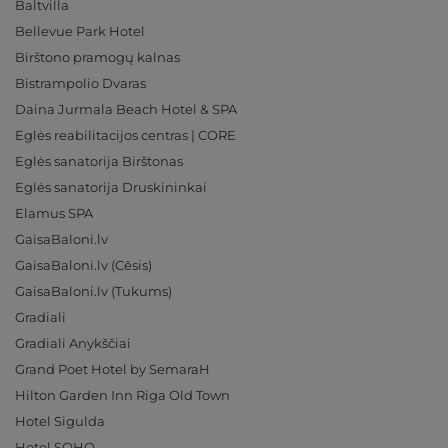
Baltvilla
Bellevue Park Hotel
Birštono pramogų kalnas
Bistrampolio Dvaras
Daina Jurmala Beach Hotel & SPA
Eglės reabilitacijos centras | CORE
Eglės sanatorija Birštonas
Eglės sanatorija Druskininkai
Elamus SPA
GaisaBaloni.lv
GaisaBaloni.lv (Cēsis)
GaisaBaloni.lv (Tukums)
Gradiali
Gradiali Anykščiai
Grand Poet Hotel by SemaraH
Hilton Garden Inn Riga Old Town
Hotel Sigulda
Hotel SOHO