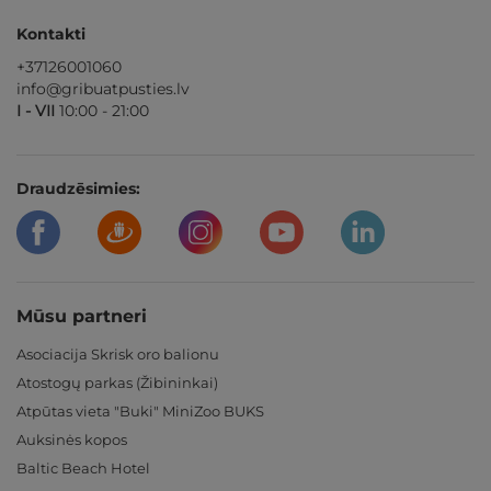
Kontakti
+37126001060
info@gribuatpusties.lv
I - VII
10:00 - 21:00
Draudzēsimies:
Mūsu partneri
Asociacija Skrisk oro balionu
Atostogų parkas (Žibininkai)
Atpūtas vieta "Buki" MiniZoo BUKS
Auksinės kopos
Baltic Beach Hotel