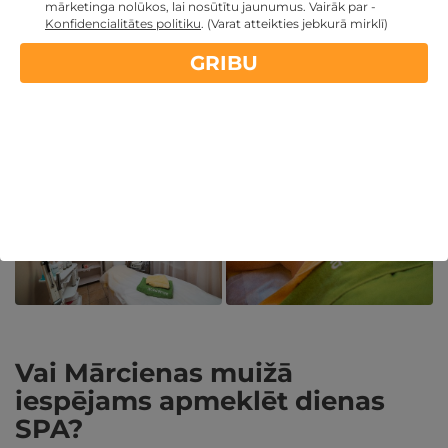
sagaida karsēšanās pirtī, īpašs rituāls pirtnieka
mārketinga nolūkos, lai nosūtītu jaunumus. Vairāk par -
Konfidencialitātes politiku
.
(Varat atteikties jebkurā mirklī)
pavadībā, baseins, kā arī nakšņošana komfortablā
numurā un spēcinošas brokastis.
GRIBU
Pirts rituāla laikā pieejama zāļu tēja, avota ūdens un
medus, kā arī pirts slotas, skrubji, pirts cepures un dvieļi.
Vai Mārcienas muižā
iespējams apmeklēt dienas
SPA?