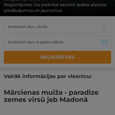
Reģistrējoties Jūs piekrītat saņemt īpašos atpūtas
piedāvājumus un jaunumus.
REĢISTRĒTIES
Vairāk informācijas par viesnīcu:
Mārcienas muiža - paradīze
zemes virsū jeb Madonā