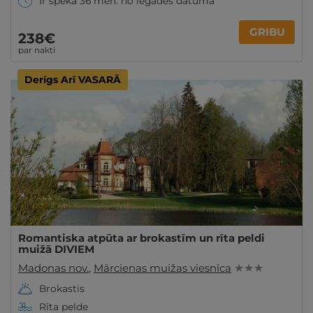
Ir spēkā 36 mēn. no iegādes datuma
GRIBU
238€
par nakti
Derīgs Arī VASARĀ
Romantiska atpūta ar brokastīm un rīta peldi
muižā DIVIEM
Madonas nov.
,
Mārcienas muižas viesnīca
★ ★ ★
Brokastis
Rīta pelde