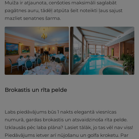
Muiža ir atjaunota, cenšoties maksimāli saglabāt
pagātnes auru, tādēļ atpūta šeit noteikti ļaus sajust
mazliet senatnes šarma.
Brokastis un rīta pelde
Labs piedāvājums būs 1 nakts elegantā viesnīcas
numurā, gardas brokastis un atsvaidzinoša rīta pelde.
Izklausās pēc laba plāna? Lasiet tālāk, jo tas vēl nav viss!
Piedāvājums ietver arī nūjošanu un golfa kroketu. Par