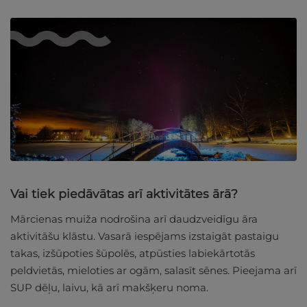
Vai tiek piedāvātas arī aktivitātes ārā?
Mārcienas muiža nodrošina arī daudzveidīgu āra
aktivitāšu klāstu. Vasarā iespējams izstaigāt pastaigu
takas, izšūpoties šūpolēs, atpūsties labiekārtotās
peldvietās, mieloties ar ogām, salasīt sēnes. Pieejama arī
SUP dēļu, laivu, kā arī makšķeru noma.