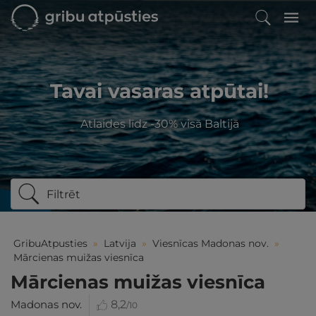
Tavai vasaras atpūtai!
Atlaides līdz -30% visā Baltijā
Filtrēt
GribuAtpusties
»
Latvija
»
Viesnīcas Madonas nov.
»
Mārcienas muižas viesnīca
Mārcienas muižas viesnīca
Madonas nov.
8,2
/10