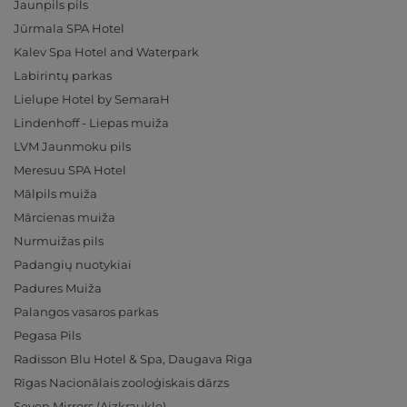
Jaunpils pils
Jūrmala SPA Hotel
Kalev Spa Hotel and Waterpark
Labirintų parkas
Lielupe Hotel by SemaraH
Lindenhoff - Liepas muiža
LVM Jaunmoku pils
Meresuu SPA Hotel
Mālpils muiža
Mārcienas muiža
Nurmuižas pils
Padangių nuotykiai
Padures Muiža
Palangos vasaros parkas
Pegasa Pils
Radisson Blu Hotel & Spa, Daugava Riga
Rīgas Nacionālais zooloģiskais dārzs
Seven Mirrors (Aizkraukle)