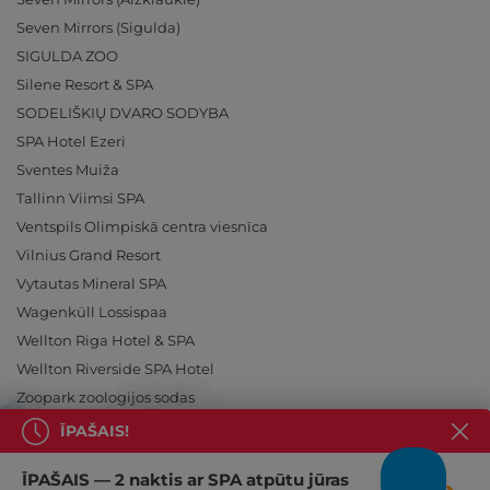
Seven Mirrors (Sigulda)
SIGULDA ZOO
Silene Resort & SPA
SODELIŠKIŲ DVARO SODYBA
SPA Hotel Ezeri
Sventes Muiža
Tallinn Viimsi SPA
Ventspils Olimpiskā centra viesnīca
Vilnius Grand Resort
Vytautas Mineral SPA
Wagenküll Lossispaa
Wellton Riga Hotel & SPA
Wellton Riverside SPA Hotel
Zoopark zoologijos sodas
ĪPAŠAIS!
ĪPAŠAIS — 2 naktis ar SPA atpūtu jūras