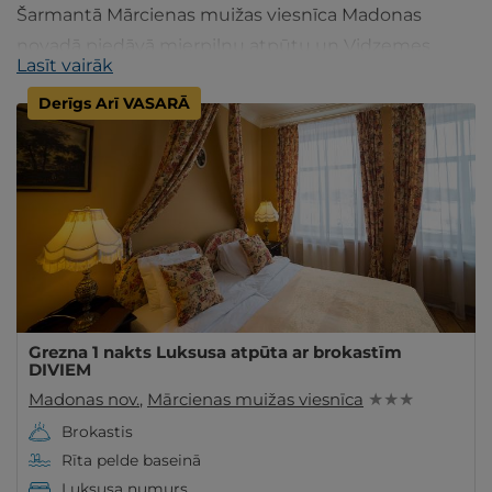
Šarmantā Mārcienas muižas viesnīca Madonas
novadā piedāvā mierpilnu atpūtu un Vidzemes
Lasīt vairāk
dabas skaistumu. Plāno savu brīvdienas ar
Derīgs Arī VASARĀ
gribuatpusties.lv!
Grezna 1 nakts Luksusa atpūta ar brokastīm
DIVIEM
Madonas nov.
,
Mārcienas muižas viesnīca
★ ★ ★
Brokastis
Rīta pelde baseinā
Luksusa numurs