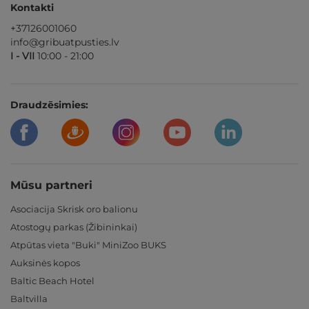
Kontakti
+37126001060
info@gribuatpusties.lv
I - VII
10:00 - 21:00
Draudzēsimies:
Mūsu partneri
Asociacija Skrisk oro balionu
Atostogų parkas (Žibininkai)
Atpūtas vieta "Buki" MiniZoo BUKS
Auksinės kopos
Baltic Beach Hotel
Baltvilla