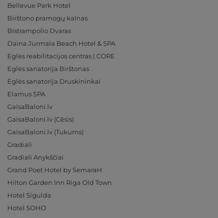
Bellevue Park Hotel
Birštono pramogų kalnas
Bistrampolio Dvaras
Daina Jurmala Beach Hotel & SPA
Eglės reabilitacijos centras | CORE
Eglės sanatorija Birštonas
Eglės sanatorija Druskininkai
Elamus SPA
GaisaBaloni.lv
GaisaBaloni.lv (Cēsis)
GaisaBaloni.lv (Tukums)
Gradiali
Gradiali Anykščiai
Grand Poet Hotel by SemaraH
Hilton Garden Inn Riga Old Town
Hotel Sigulda
Hotel SOHO