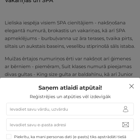
Vakariņas un SPA
Lieliska iespēja visiem SPA cienītājiem - nakšņošana
elegantā numurā, brokastis un vakariņas, kā arī SPA
apmeklējums - burbuļvanna uz āra terases, tvaika pirts,
siltais un aukstais baseins, veselību stiprinošā sāls istaba.
Muižas ērtajos numuriņos ērti var nakšņot arī ģimenes
ar bērniem - piemēram, Suit klases numurā pieejamas
divas gultas - King size gulta ar baldahīnu, kā arī Junior
gulta.
Saņem atlaidi atpūtai!
Reģistrējies un atpūties vēl izdevīgāk
Pirts rituāls
Mārcienas muiža būs īstā vieta atpūtai arī tad, ja Jūs
vēlaties izbaudīt īpašu pirts rituālu. Šajās brīvdienās Jūs
Piekrītu, ka mani personas dati (e-pasts) tiks apstrādāti tiešā