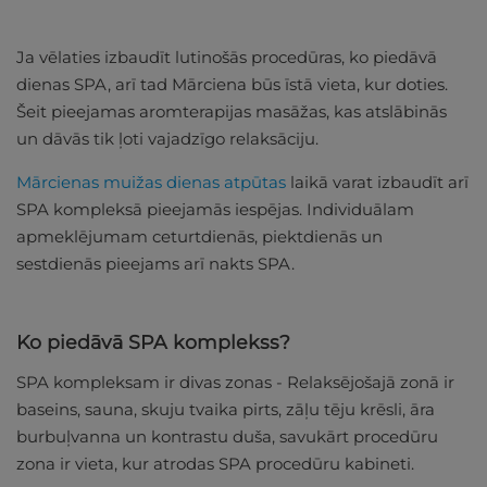
Ja vēlaties izbaudīt lutinošās procedūras, ko piedāvā
dienas SPA, arī tad Mārciena būs īstā vieta, kur doties.
Šeit pieejamas aromterapijas masāžas, kas atslābinās
un dāvās tik ļoti vajadzīgo relaksāciju.
Mārcienas muižas dienas atpūtas
laikā varat izbaudīt arī
SPA kompleksā pieejamās iespējas. Individuālam
apmeklējumam ceturtdienās, piektdienās un
sestdienās pieejams arī nakts SPA.
Ko piedāvā SPA komplekss?
SPA kompleksam ir divas zonas - Relaksējošajā zonā ir
baseins, sauna, skuju tvaika pirts, zāļu tēju krēsli, āra
burbuļvanna un kontrastu duša, savukārt procedūru
zona ir vieta, kur atrodas SPA procedūru kabineti.