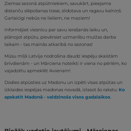
Ziemas sezonā atpūtniekiem, savukārt, pieejama
distanču slēpošanas trase, slidotava un ragavu kalniņš.
Garlaicīgi nebūs ne lieliem, ne maziem!
Informējiet viesnīcu par savu ierašanās laiku un,
plānojot atpūtu, pievērsiet uzmanību muižas darba
laikam - tas mainās atkarībā no sezonas!
Mūsu mīļā Latvija nodrošina daudz iespēju skaistām
brīvdienām - un Mārciena noteikti ir viena no pērlēm, ko
vajadzētu apmeklēt ikvienam!
Dodies atpūsties uz Madonu un izpēti visas atpūtas un
izklaides iespējas madonas novadā, izlasot šo rakstu:
Ko
apskatīt Madonā - valdzinoša visos gadalaikos
.