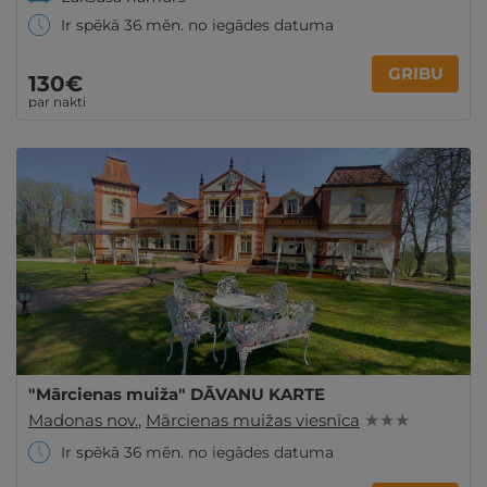
Ir spēkā 36 mēn. no iegādes datuma
GRIBU
130€
par nakti
"Mārcienas muiža" DĀVANU KARTE
Madonas nov.
,
Mārcienas muižas viesnīca
★ ★ ★
Ir spēkā 36 mēn. no iegādes datuma