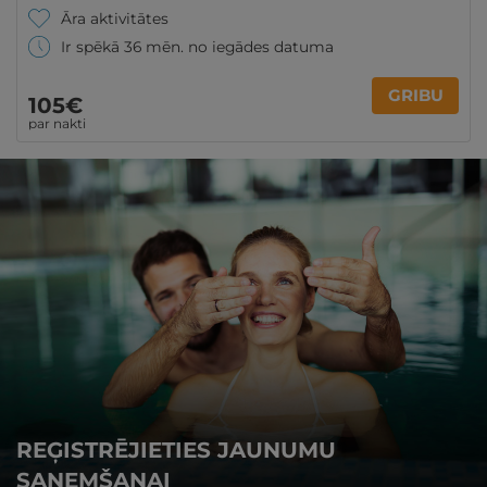
Āra aktivitātes
Ir spēkā 36 mēn. no iegādes datuma
GRIBU
105€
par nakti
REĢISTRĒJIETIES JAUNUMU
SAŅEMŠANAI