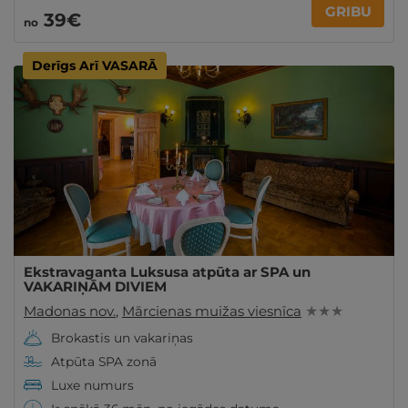
GRIBU
39€
no
Derīgs Arī VASARĀ
Ekstravaganta Luksusa atpūta ar SPA un
VAKARIŅĀM DIVIEM
Madonas nov.
,
Mārcienas muižas viesnīca
★ ★ ★
Brokastis un vakariņas
Atpūta SPA zonā
Luxe numurs