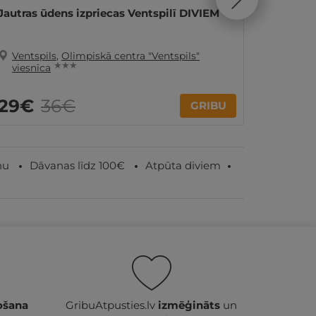
Jautras ūdens izpriecas Ventspilī DIVIEM
1 nakts
Ventspi
Ventspils
,
Olimpiskā centra "Ventspils"
Vents
★ ★ ★
viesnīca
65€
29€
36€
GRIBU
par nakti
nu
Dāvanas līdz 100€
Atpūta diviem
ošana
GribuAtpusties.lv
izmēģināts
un