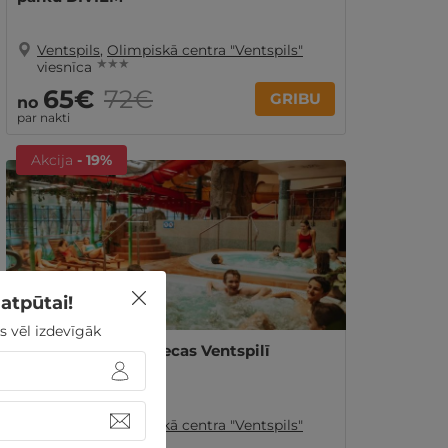
Ventspils
,
Olimpiskā centra "Ventspils"
★ ★ ★
viesnīca
65€
72€
GRIBU
no
par nakti
Akcija
- 19%
atpūtai!
s vēl izdevīgāk
Jautras ūdens izpriecas Ventspilī
DIVIEM
Ventspils
,
Olimpiskā centra "Ventspils"
★ ★ ★
viesnīca