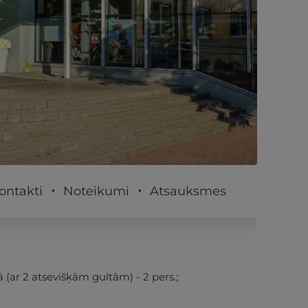
PĒRKU
ontakti
Noteikumi
Atsauksmes
 (ar 2 atsevišķām gultām) - 2 pers.;