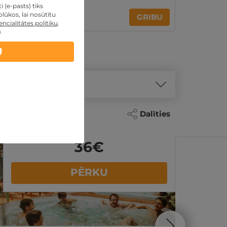
 (e-pasts) tiks
29€
36€
lūkos, lai nosūtītu
GRIBU
ncialitātes politiku
.
)
U
Dalīties
Akcija
- 19%
36
€
PĒRKU