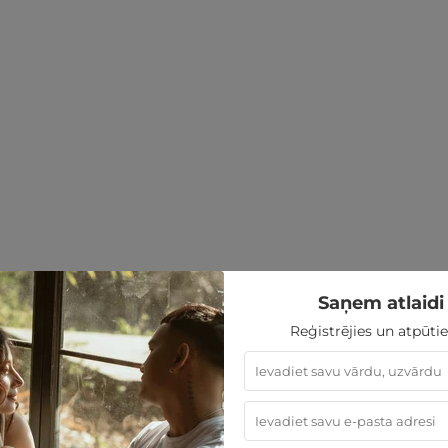
Saņem atlaidi 
Reģistrējies un atpūtie