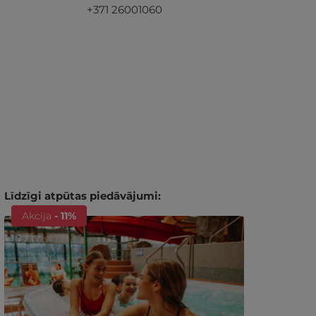
+371 26001060
Līdzīgi atpūtas piedāvājumi:
Akcija
- 11%