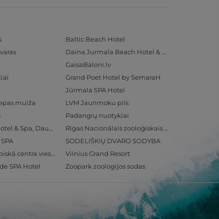
s
Baltic Beach Hotel
varas
Daina Jurmala Beach Hotel & SPA
GaisaBaloni.lv
iai
Grand Poet Hotel by SemaraH
Jūrmala SPA Hotel
iepas muiža
LVM Jaunmoku pils
s
Padangių nuotykiai
Radisson Blu Hotel & Spa, Daugava Riga
Rīgas Nacionālais zooloģiskais dārzs
& SPA
SODELIŠKIŲ DVARO SODYBA
Ventspils Olimpiskā centra viesnīca
Vilnius Grand Resort
ide SPA Hotel
Zoopark zoologijos sodas