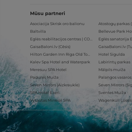
Mūsu partneri
Asociacija Skrisk oro balionu
Atostogų parkas (
Baltvilla
Bellevue Park Ho
Eglės reabilitacijos centras | CORE
Eglės sanatorija 
GaisaBaloni.lv (Cēsis)
GaisaBaloni.lv (
Hilton Garden Inn Riga Old Town
Hotel Sigulda
Kalev Spa Hotel and Waterpark
Labirintų parkas
Meresuu SPA Hotel
Mālpils muiža
Padures Muiža
Palangos vasaros
Seven Mirrors (Aizkraukle)
Seven Mirrors (Si
SPA Hotel Ezeri
Sventes Muiža
Vytautas Mineral SPA
Wagenküll Lossi