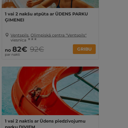
1 vai 2 nakšu atpūta ar ŪDENS PARKU
ĢIMENEI
Ventspils
,
Olimpiskā centra "Ventspils"
★ ★ ★
viesnīca
82€
92€
GRIBU
no
par nakti
1 vai 2 naktis ar Ūdens piedzīvojumu
parku DIVIEM