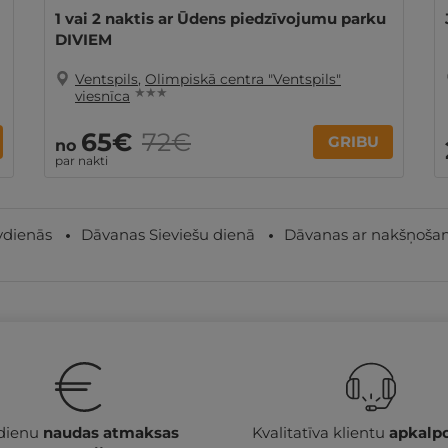
1 vai 2 naktis ar Ūdens piedzīvojumu parku
DIVIEM
Ventspils
,
Olimpiskā centra "Ventspils"
★ ★ ★
viesnīca
65€
72€
GRIBU
no
par nakti
vdienās
Dāvanas Sieviešu dienā
Dāvanas ar nakšņoša
 dienu
naudas atmaksas
Kvalitatīva klientu
apkalp