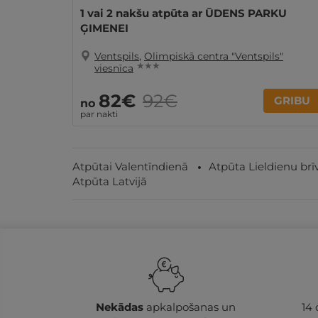
1 vai 2 nakšu atpūta ar ŪDENS PARKU
ĢIMENEI
Ventspils
,
Olimpiskā centra "Ventspils"
★ ★ ★
viesnīca
82€
92€
GRIBU
no
par nakti
Atpūtai Valentīndienā
Atpūta Lieldienu brī
Atpūta Latvijā
Nekādas
apkalpošanas un
14