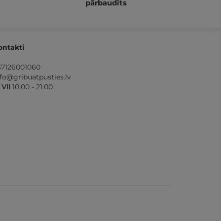
pārbaudīts
ontakti
37126001060
nfo@gribuatpusties.lv
- VII
10:00 - 21:00