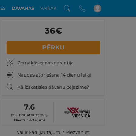
DES
DĀVANAS
VAIRĀK
36
€
PĒRKU
Zemākās cenas garantija
Naudas atgriešana 14 dienu laikā
Kā izskatīsies dāvanu ceļazīme?
7.6
89 GribuAtpusties.lv
klientu vērtējumi
Vai ir kādi jautājumi? Piezvaniet: