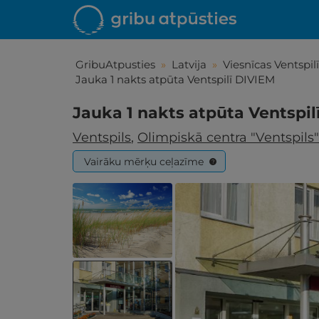
GribuAtpusties
»
Latvija
»
Viesnīcas Ventspilī
Jauka 1 nakts atpūta Ventspilī DIVIEM
Jauka 1 nakts atpūta Ventspil
Ventspils
,
Olimpiskā centra "Ventspils
Vairāku mērķu ceļazīme
?
Iepa
Līdz brīniš