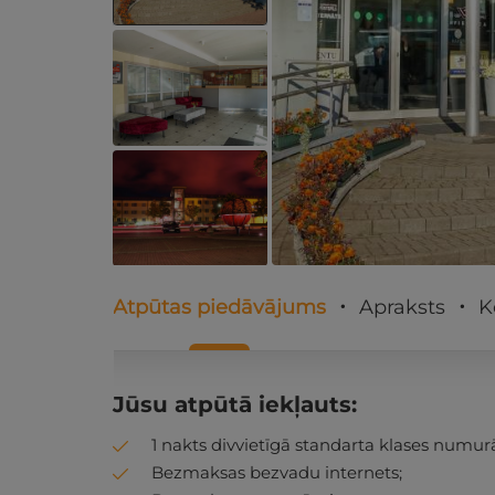
Atpūtas piedāvājums
Apraksts
K
Jūsu atpūtā iekļauts:
1 nakts divvietīgā standarta klases numurā
Bezmaksas bezvadu internets;