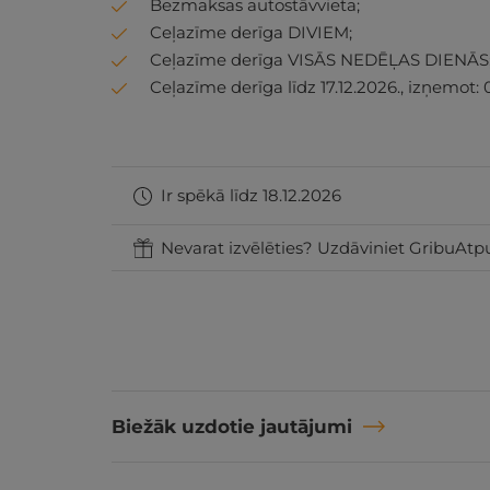
Bezmaksas autostāvvieta;
Ceļazīme derīga DIVIEM;
Ceļazīme derīga VISĀS NEDĒĻAS DIENĀS
Ceļazīme derīga līdz 17.12.2026., izņemot: 0
Ir spēkā līdz 18.12.2026
Nevarat izvēlēties? Uzdāviniet GribuAtpu
Biežāk uzdotie jautājumi