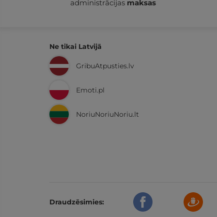
administrācijas
maksas
Ne tikai Latvijā
GribuAtpusties.lv
Emoti.pl
NoriuNoriuNoriu.lt
Draudzēsimies: