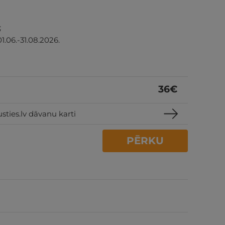
;
1.06.-31.08.2026.
36
€
sties.lv dāvanu karti
PĒRKU