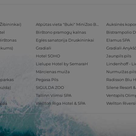
Žibininkai)
Atpūtas vieta "Buki" MiniZoo BUKS
Auksinės kopo
tel
Birštono pramogų kalnas
Bistrampolio D
Birštonas
Eglės sanatorija Druskininkai
Elamus SPA
Tukums)
Gradiali
Gradiali Anykšč
Hotel SOHO
Jaunpils pils
Lielupe Hotel by SemaraH
Lindenhoff - L
Mārcienas muiža
Nurmuižas pil
 parkas
Pegasa Pils
gulda)
SIGULDA ZOO
Silene Resort 
Tallinn Viimsi SPA
spaa
Wellton Riga Hotel & SPA
Wellton Rivers