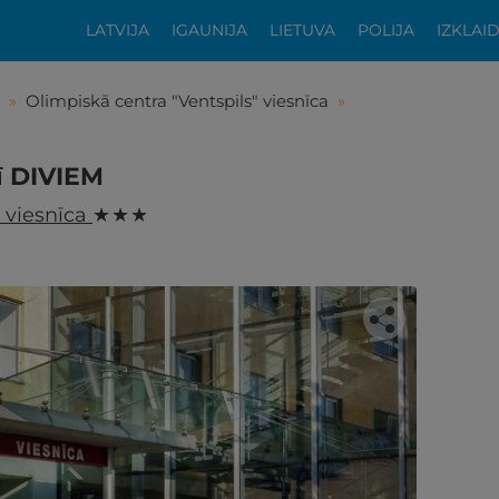
LATVIJA
IGAUNIJA
LIETUVA
POLIJA
IZKLAI
»
Olimpiskā centra "Ventspils" viesnīca
»
ī DIVIEM
" viesnīca
★ ★ ★
tikās šis piedāvājums?
ķīgai atpūtai atlikuši tikai daži soļi