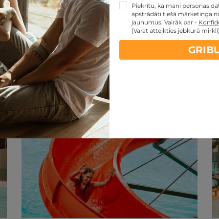
Piekrītu, ka mani personas dati
apstrādāti tiešā mārketinga no
jaunumus. Vairāk par -
Konfide
(Varat atteikties jebkurā mirklī
GRIB
artes piedāvājumi:
kartes TOP piedāvājumus
ti
Noteikumi
Atsauksmes