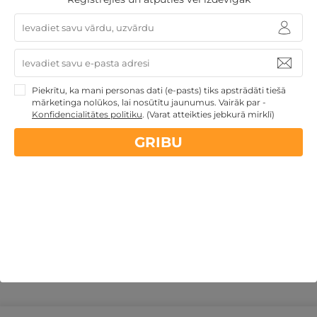
Piekrītu, ka mani personas dati (e-pasts) tiks apstrādāti tiešā
mārketinga nolūkos, lai nosūtītu jaunumus. Vairāk par -
Grezna SPA atpūta MUIŽĀ ar izklaidēm DIVIEM
Konfidencialitātes politiku
.
(Varat atteikties jebkurā mirklī)
Birži
,
Sodelišku muižas lauku sēta
GRIBU
99€
no
GRIBU
par nakti
Derīgs arī VASARĀ
Atpūta muižās un pilīs
Romantiska atpūta pārim
Atpūta diviem