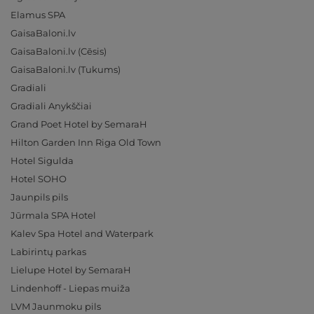
Elamus SPA
GaisaBaloni.lv
GaisaBaloni.lv (Cēsis)
GaisaBaloni.lv (Tukums)
Gradiali
Gradiali Anykščiai
Grand Poet Hotel by SemaraH
Hilton Garden Inn Riga Old Town
Hotel Sigulda
Hotel SOHO
Jaunpils pils
Jūrmala SPA Hotel
Kalev Spa Hotel and Waterpark
Labirintų parkas
Lielupe Hotel by SemaraH
Lindenhoff - Liepas muiža
LVM Jaunmoku pils