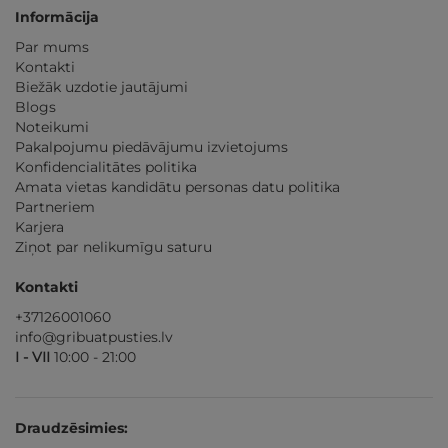
Informācija
Par mums
Kontakti
Biežāk uzdotie jautājumi
Blogs
Noteikumi
Pakalpojumu piedāvājumu izvietojums
Konfidencialitātes politika
Amata vietas kandidātu personas datu politika
Partneriem
Karjera
Ziņot par nelikumīgu saturu
Kontakti
+37126001060
info@gribuatpusties.lv
I - VII
10:00 - 21:00
Draudzēsimies: