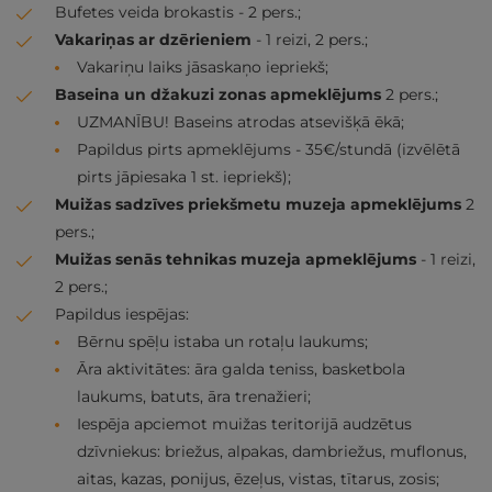
Bufetes veida brokastis - 2 pers.;
Vakariņas ar dzērieniem
- 1 reizi, 2 pers.;
Vakariņu laiks jāsaskaņo iepriekš;
Baseina un džakuzi zonas apmeklējums
2 pers.;
UZMANĪBU! Baseins atrodas atsevišķā ēkā;
Papildus pirts apmeklējums - 35€/stundā (izvēlētā
pirts jāpiesaka 1 st. iepriekš);
Muižas sadzīves priekšmetu muzeja apmeklējums
2
pers.;
Muižas senās tehnikas muzeja apmeklējums
- 1 reizi,
2 pers.;
Papildus iespējas:
Bērnu spēļu istaba un rotaļu laukums;
Āra aktivitātes: āra galda teniss, basketbola
laukums, batuts, āra trenažieri;
Iespēja apciemot muižas teritorijā audzētus
dzīvniekus: briežus, alpakas, dambriežus, muflonus,
aitas, kazas, ponijus, ēzeļus, vistas, tītarus, zosis;