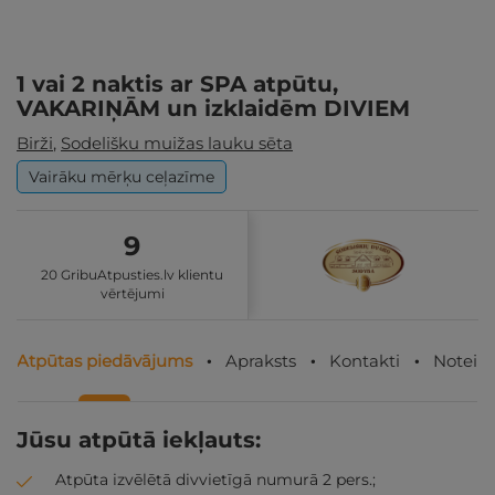
1 vai 2 naktis ar SPA atpūtu,
VAKARIŅĀM un izklaidēm DIVIEM
Birži
,
Sodelišku muižas lauku sēta
Vairāku mērķu ceļazīme
9
20 GribuAtpusties.lv klientu
vērtējumi
Atpūtas piedāvājums
Apraksts
Kontakti
Noteik
Jūsu atpūtā iekļauts:
Atpūta izvēlētā divvietīgā numurā 2 pers.;