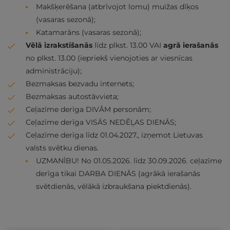
Makšķerēšana (atbrīvojot lomu) muižas dīķos
(vasaras sezonā);
Katamarāns (vasaras sezonā);
Vēlā izrakstīšanās
līdz plkst. 13.00 VAI
agrā ierašanās
no plkst. 13.00 (iepriekš vienojoties ar viesnīcas
administrāciju);
Bezmaksas bezvadu internets;
Bezmaksas autostāvvieta;
Ceļazīme derīga DIVĀM personām;
Ceļazīme derīga VISĀS NEDĒĻAS DIENĀS;
Ceļazīme derīga līdz 01.04.2027., izņemot Lietuvas
valsts svētku dienas.
UZMANĪBU! No 01.05.2026. līdz 30.09.2026. ceļazīme
derīga tikai DARBA DIENĀS (agrākā ierašanās
svētdienās, vēlākā izbraukšana piektdienās).