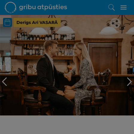
Derīgs Arī VASARĀ
Iepatikās šis piedāvājums?
Līdz brīnišķīgai atpūtai atlikuši tikai daži soļi
PĒRKU