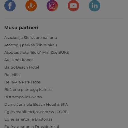
Mūsu partneri
Asociacija Skrisk oro balionu
Atostogų parkas (Žibininkai)
Atpūtas vieta "Buki" MiniZoo BUKS
Auksinės kopos
Baltic Beach Hotel
Baltvilla
Bellevue Park Hotel
Birštono pramogų kalnas
Bistrampolio Dvaras
Daina Jurmala Beach Hotel & SPA
Eglės reabilitacijos centras | CORE
Eglės sanatorija Birštonas
Eglės sanatorija Druskininkai