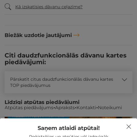
Kā izskatīsies dāvanu ceļazīme?
Biežāk uzdotie jautājumi
Citi daudzfunkcionālās dāvanu kartes
piedāvājumi:
Pārskatīt citus daudzfunkcionālās dāvanu kartes
TOP piedāvājumus
Līdzīgi atpūtas piedāvājumi
Atpūtas piedāvājums
Apraksts
Kontakti
Noteikumi
REZERVĀCIJA
internetā
Saņem atlaidi atpūtai!
Reģistrējies un atpūties vēl izdevīgāk