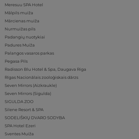
Meresuu SPA Hotel
Mālpils muiža
Mārcienas muiža
Nurmuižas pils
Padangių nuotykiai
Padures Muiža
Palangos vasaros parkas
Pegasa Pils
Radisson Blu Hotel & Spa, Daugava Riga
Rīgas Nacionālais zooloģiskais dārzs
Seven Mirrors (Aizkraukle)
Seven Mirrors (Sigulda)
SIGULDA ZOO
Silene Resort & SPA
SODELIŠKIŲ DVARO SODYBA
SPA Hotel Ezeri
Sventes Muiža