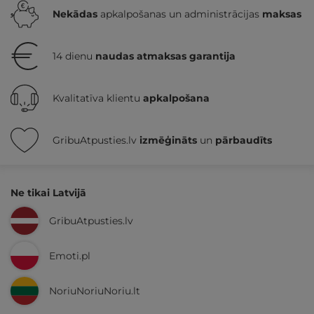
Nekādas
apkalpošanas un administrācijas
maksas
14 dienu
naudas atmaksas garantija
Kvalitatīva klientu
apkalpošana
GribuAtpusties.lv
izmēģināts
un
pārbaudīts
Ne tikai Latvijā
GribuAtpusties.lv
Emoti.pl
NoriuNoriuNoriu.lt