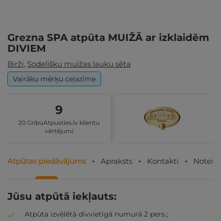
Grezna SPA atpūta MUIŽĀ ar izklaidēm
DIVIEM
Birži
,
Sodelišku muižas lauku sēta
Vairāku mērķu ceļazīme
9
20 GribuAtpusties.lv klientu
vērtējumi
Atpūtas piedāvājums
Apraksts
Kontakti
Noteik
Jūsu atpūtā iekļauts:
Atpūta izvēlētā divvietīgā numurā 2 pers.;