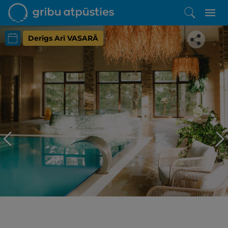
Derīgs Arī VASARĀ
Iepatikās šis piedāvājums?
Līdz brīnišķīgai atpūtai atlikuši tikai daži soļi
PĒRKU