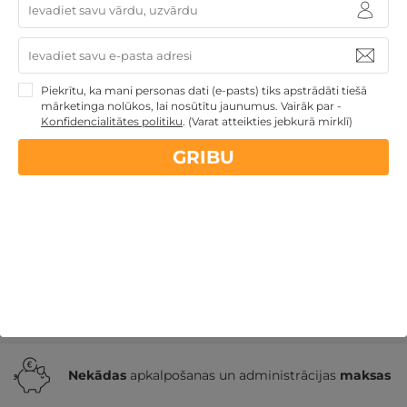
Skaistas SPA brīvdienas ar izklaidēm 3 pers.
Piekrītu, ka mani personas dati (e-pasts) tiks apstrādāti tiešā
ĢIMENEI
mārketinga nolūkos, lai nosūtītu jaunumus. Vairāk par -
Konfidencialitātes politiku
.
(Varat atteikties jebkurā mirklī)
Birži
,
Sodelišku muižas lauku sēta
GRIBU
124€
130€
no
GRIBU
par nakti
Atpūtai Valentīndienā
Derīgs arī VASARĀ
Atpūta
muižās un pilīs
Atpūta valsts svētkos
Romantiska
atpūta pārim
Atpūta diviem
Nekādas
apkalpošanas un administrācijas
maksas