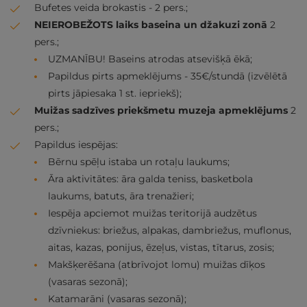
Bufetes veida brokastis - 2 pers.;
NEIEROBEŽOTS laiks baseina un džakuzi zonā
2
pers.;
UZMANĪBU! Baseins atrodas atsevišķā ēkā;
Papildus pirts apmeklējums - 35€/stundā (izvēlētā
pirts jāpiesaka 1 st. iepriekš);
Muižas sadzīves priekšmetu muzeja apmeklējums
2
pers.;
Papildus iespējas:
Bērnu spēļu istaba un rotaļu laukums;
Āra aktivitātes: āra galda teniss, basketbola
laukums, batuts, āra trenažieri;
Iespēja apciemot muižas teritorijā audzētus
dzīvniekus: briežus, alpakas, dambriežus, muflonus,
aitas, kazas, ponijus, ēzeļus, vistas, tītarus, zosis;
Makšķerēšana (atbrīvojot lomu) muižas dīķos
(vasaras sezonā);
Katamarāni (vasaras sezonā);