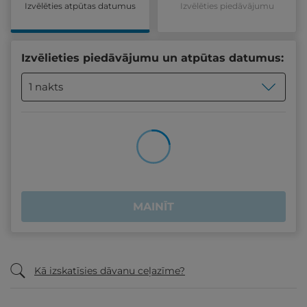
Izvēlēties atpūtas datumus
Izvēlēties piedāvājumu
Izvēlieties piedāvājumu un atpūtas datumus:
1 nakts
MAINĪT
Kā izskatīsies dāvanu ceļazīme?