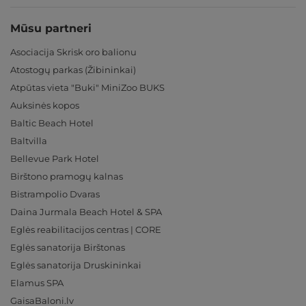
Mūsu partneri
Asociacija Skrisk oro balionu
Atostogų parkas (Žibininkai)
Atpūtas vieta "Buki" MiniZoo BUKS
Auksinės kopos
Baltic Beach Hotel
Baltvilla
Bellevue Park Hotel
Birštono pramogų kalnas
Bistrampolio Dvaras
Daina Jurmala Beach Hotel & SPA
Eglės reabilitacijos centras | CORE
Eglės sanatorija Birštonas
Eglės sanatorija Druskininkai
Elamus SPA
GaisaBaloni.lv