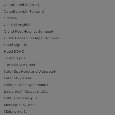
GaisaBaloni.lv (Cēsis)
GaisaBaloni.lv (Tukums)
Gradiali
Gradiali Anykščiai
Grand Poet Hotel by SemaraH
Hilton Garden Inn Riga Old Town
Hotel Sigulda
Hotel SOHO
Jaunpils pils
Jūrmala SPA Hotel
Kalev Spa Hotel and Waterpark
Labirintų parkas
Lielupe Hotel by SemaraH
Lindenhoff - Liepas muiža
LVM Jaunmoku pils
Meresuu SPA Hotel
Mālpils muiža