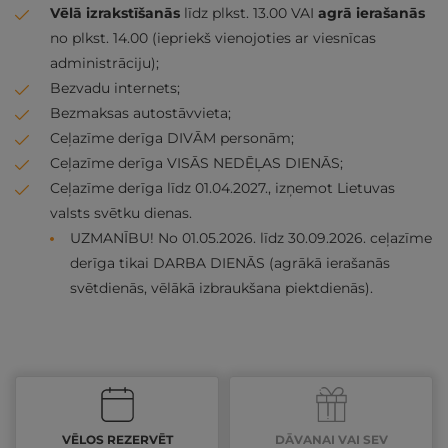
Vēlā izrakstīšanās
līdz plkst. 13.00 VAI
agrā ierašanās
no plkst. 14.00 (iepriekš vienojoties ar viesnīcas
administrāciju);
Bezvadu internets;
Bezmaksas autostāvvieta;
Ceļazīme derīga DIVĀM personām;
Ceļazīme derīga VISĀS NEDĒĻAS DIENĀS;
Ceļazīme derīga līdz 01.04.2027., izņemot Lietuvas
valsts svētku dienas.
UZMANĪBU! No 01.05.2026. līdz 30.09.2026. ceļazīme
derīga tikai DARBA DIENĀS (agrākā ierašanās
svētdienās, vēlākā izbraukšana piektdienās).
VĒLOS REZERVĒT
DĀVANAI VAI SEV