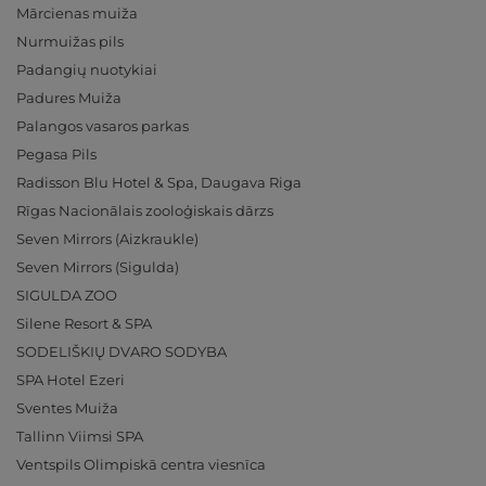
Mārcienas muiža
Nurmuižas pils
Padangių nuotykiai
Padures Muiža
Palangos vasaros parkas
Pegasa Pils
Radisson Blu Hotel & Spa, Daugava Riga
Rīgas Nacionālais zooloģiskais dārzs
Seven Mirrors (Aizkraukle)
Seven Mirrors (Sigulda)
SIGULDA ZOO
Silene Resort & SPA
SODELIŠKIŲ DVARO SODYBA
SPA Hotel Ezeri
Sventes Muiža
Tallinn Viimsi SPA
Ventspils Olimpiskā centra viesnīca