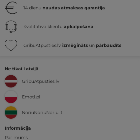
14 dienu
naudas atmaksas garantija
Kvalitatīva klientu
apkalpošana
GribuAtpusties.lv
izmēģināts
un
pārbaudīts
Ne tikai Latvijā
GribuAtpusties.lv
Emoti.pl
NoriuNoriuNoriu.lt
Informācija
Par mums