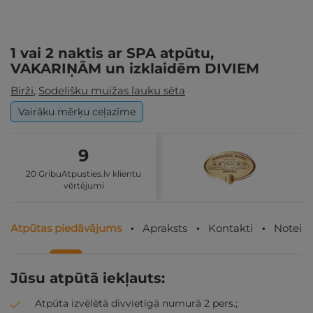
1 vai 2 naktis ar SPA atpūtu,
VAKARIŅĀM un izklaidēm DIVIEM
Birži
,
Sodelišku muižas lauku sēta
Vairāku mērķu ceļazīme
9
20 GribuAtpusties.lv klientu
vērtējumi
Atpūtas piedāvājums
Apraksts
Kontakti
Noteik
Jūsu atpūtā iekļauts:
Atpūta izvēlētā divvietīgā numurā 2 pers.;