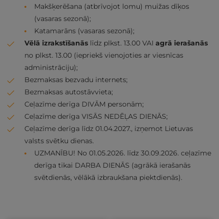
Makšķerēšana (atbrīvojot lomu) muižas dīķos
(vasaras sezonā);
Katamarāns (vasaras sezonā);
Vēlā izrakstīšanās
līdz plkst. 13.00 VAI
agrā ierašanās
no plkst. 13.00 (iepriekš vienojoties ar viesnīcas
administrāciju);
Bezmaksas bezvadu internets;
Bezmaksas autostāvvieta;
Ceļazīme derīga DIVĀM personām;
Ceļazīme derīga VISĀS NEDĒĻAS DIENĀS;
Ceļazīme derīga līdz 01.04.2027., izņemot Lietuvas
valsts svētku dienas.
UZMANĪBU! No 01.05.2026. līdz 30.09.2026. ceļazīme
derīga tikai DARBA DIENĀS (agrākā ierašanās
svētdienās, vēlākā izbraukšana piektdienās).