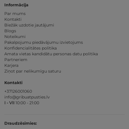
Informācija
Par mums
Kontakti
Biežāk uzdotie jautājumi
Blogs
Noteikumi
Pakalpojumu piedāvājumu izvietojums
Konfidencialitātes politika
Amata vietas kandidātu personas datu politika
Partneriem
Karjera
Ziņot par nelikumīgu saturu
Kontakti
+37126001060
info@gribuatpusties.lv
I - VII
10:00 - 21:00
Draudzēsimies: