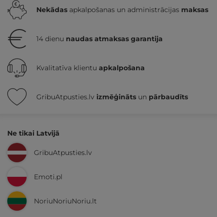
Nekādas
apkalpošanas un administrācijas
maksas
14 dienu
naudas atmaksas garantija
Kvalitatīva klientu
apkalpošana
GribuAtpusties.lv
izmēģināts
un
pārbaudīts
Ne tikai Latvijā
GribuAtpusties.lv
Emoti.pl
NoriuNoriuNoriu.lt