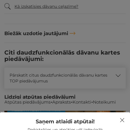
Kā izskatīsies dāvanu ceļazīme?
Biežāk uzdotie jautājumi
Citi daudzfunkcionālās dāvanu kartes
piedāvājumi:
Pārskatīt citus daudzfunkcionālās dāvanu kartes
TOP piedāvājumus
Līdzīgi atpūtas piedāvājumi
Atpūtas piedāvājums
Apraksts
Kontakti
Noteikumi
REZERVĀCIJA
internetā
Saņem atlaidi atpūtai!
Reģistrējies un atpūties vēl izdevīgāk