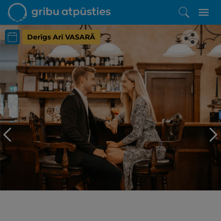
Derīgs Arī VASARĀ
Iepatikās šis piedāvājums?
Līdz brīnišķīgai atpūtai atlikuši tikai daži soļi
PĒRKU