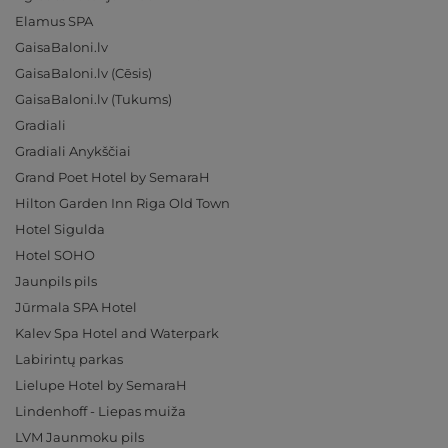
Elamus SPA
GaisaBaloni.lv
GaisaBaloni.lv (Cēsis)
GaisaBaloni.lv (Tukums)
Gradiali
Gradiali Anykščiai
Grand Poet Hotel by SemaraH
Hilton Garden Inn Riga Old Town
Hotel Sigulda
Hotel SOHO
Jaunpils pils
Jūrmala SPA Hotel
Kalev Spa Hotel and Waterpark
Labirintų parkas
Lielupe Hotel by SemaraH
Lindenhoff - Liepas muiža
LVM Jaunmoku pils