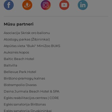
Mūsu partneri
Asociacija Skrisk oro balionu
Atostogų parkas (Žibininkai)
Atpūtas vieta "Buki" MiniZoo BUKS
Auksinės kopos
Baltic Beach Hotel
Baltvilla
Bellevue Park Hotel
Birštono pramogų kalnas
Bistrampolio Dvaras
Daina Jurmala Beach Hotel & SPA
Eglės reabilitacijos centras | CORE
Eglės sanatorija Birštonas
Eglės sanatorija Druskininkai