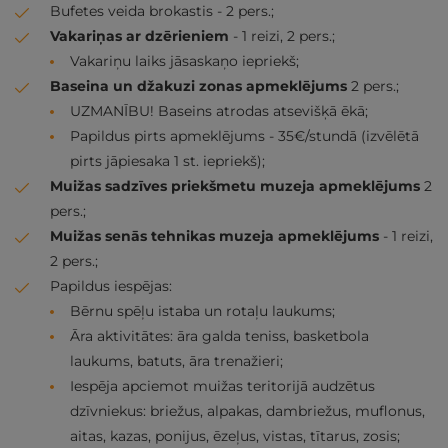
Bufetes veida brokastis - 2 pers.;
Vakariņas ar dzērieniem
- 1 reizi, 2 pers.;
Vakariņu laiks jāsaskaņo iepriekš;
Baseina un džakuzi zonas apmeklējums
2 pers.;
UZMANĪBU! Baseins atrodas atsevišķā ēkā;
Papildus pirts apmeklējums - 35€/stundā (izvēlētā
pirts jāpiesaka 1 st. iepriekš);
Muižas sadzīves priekšmetu muzeja apmeklējums
2
pers.;
Muižas senās tehnikas muzeja apmeklējums
- 1 reizi,
2 pers.;
Papildus iespējas:
Bērnu spēļu istaba un rotaļu laukums;
Āra aktivitātes: āra galda teniss, basketbola
laukums, batuts, āra trenažieri;
Iespēja apciemot muižas teritorijā audzētus
dzīvniekus: briežus, alpakas, dambriežus, muflonus,
aitas, kazas, ponijus, ēzeļus, vistas, tītarus, zosis;