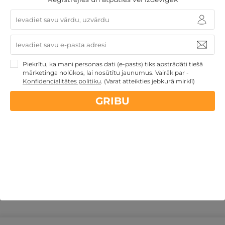
Piekrītu, ka mani personas dati (e-pasts) tiks apstrādāti tiešā
mārketinga nolūkos, lai nosūtītu jaunumus. Vairāk par -
Grezna SPA atpūta MUIŽĀ ar izklaidēm DIVIEM
Konfidencialitātes politiku
.
(Varat atteikties jebkurā mirklī)
Birži
,
Sodelišku muižas lauku sēta
GRIBU
99€
no
GRIBU
par nakti
Derīgs arī VASARĀ
Atpūta muižās un pilīs
Romantiska atpūta pārim
Atpūta diviem