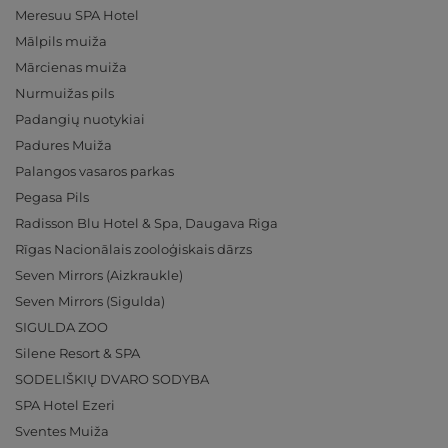
Meresuu SPA Hotel
Mālpils muiža
Mārcienas muiža
Nurmuižas pils
Padangių nuotykiai
Padures Muiža
Palangos vasaros parkas
Pegasa Pils
Radisson Blu Hotel & Spa, Daugava Riga
Rīgas Nacionālais zooloģiskais dārzs
Seven Mirrors (Aizkraukle)
Seven Mirrors (Sigulda)
SIGULDA ZOO
Silene Resort & SPA
SODELIŠKIŲ DVARO SODYBA
SPA Hotel Ezeri
Sventes Muiža