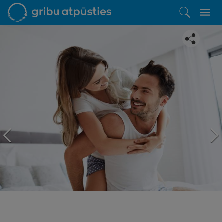
Iepatikās šis piedāvājums?
Līdz brīnišķīgai atpūtai atlikuši tikai daži soļi
PĒRKU