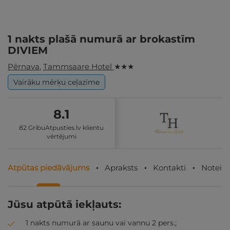
1 nakts plašā numurā ar brokastīm
DIVIEM
Pērnava
,
Tammsaare Hotel
★ ★ ★
Vairāku mērķu ceļazīme
8.1
82 GribuAtpusties.lv klientu
vērtējumi
Atpūtas piedāvājums
Apraksts
Kontakti
Noteik
Jūsu atpūtā iekļauts:
1 nakts numurā ar saunu vai vannu 2 pers.;