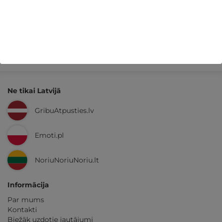
Kvalitatīva klientu
apkalpošana
GribuAtpusties.lv
izmēģināts
un
pārbaudīts
Ne tikai Latvijā
GribuAtpusties.lv
Emoti.pl
NoriuNoriuNoriu.lt
Informācija
Par mums
Kontakti
Biežāk uzdotie jautājumi