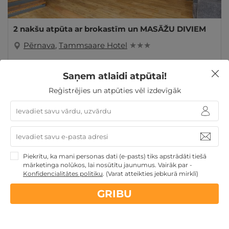
2 nakšu atpūta ar brokastīm un MASĀŽU DIVIEM
Pērnava
,
Tammsaare Hotel
★ ★ ★
GRIBU
219€
Saņem atlaidi atpūtai!
no
Par 2 naktīm
Reģistrējies un atpūties vēl izdevīgāk
Atpūta Lieldienu brīvdienās
Atpūta pie jūras
Ģimenes atpūta
Romantiska atpūta pārim
Piekrītu, ka mani personas dati (e-pasts) tiks apstrādāti tiešā
mārketinga nolūkos, lai nosūtītu jaunumus. Vairāk par -
Konfidencialitātes politiku
.
(Varat atteikties jebkurā mirklī)
GRIBU
Nekādas
apkalpošanas un administrācijas
maksas
14 dienu
naudas atmaksas garantija