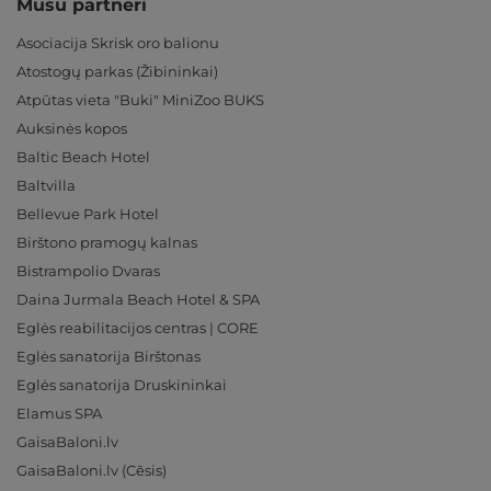
Mūsu partneri
Asociacija Skrisk oro balionu
Atostogų parkas (Žibininkai)
Atpūtas vieta "Buki" MiniZoo BUKS
Auksinės kopos
Baltic Beach Hotel
Baltvilla
Bellevue Park Hotel
Birštono pramogų kalnas
Bistrampolio Dvaras
Daina Jurmala Beach Hotel & SPA
Eglės reabilitacijos centras | CORE
Eglės sanatorija Birštonas
Eglės sanatorija Druskininkai
Elamus SPA
GaisaBaloni.lv
GaisaBaloni.lv (Cēsis)