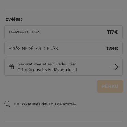
Izvēles:
117
€
DARBA DIENĀS
128
€
VISĀS NEDĒĻAS DIENĀS
Nevarat izvēlēties? Uzdāviniet
GribuAtpusties.lv dāvanu karti
PĒRKU
Kā izskatīsies dāvanu ceļazīme?