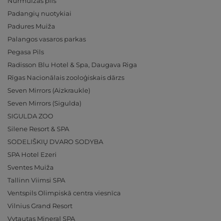
Nurmuižas pils
Padangių nuotykiai
Padures Muiža
Palangos vasaros parkas
Pegasa Pils
Radisson Blu Hotel & Spa, Daugava Riga
Rīgas Nacionālais zooloģiskais dārzs
Seven Mirrors (Aizkraukle)
Seven Mirrors (Sigulda)
SIGULDA ZOO
Silene Resort & SPA
SODELIŠKIŲ DVARO SODYBA
SPA Hotel Ezeri
Sventes Muiža
Tallinn Viimsi SPA
Ventspils Olimpiskā centra viesnīca
Vilnius Grand Resort
Vytautas Mineral SPA