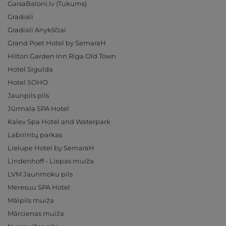
GaisaBaloni.lv (Tukums)
Gradiali
Gradiali Anykščiai
Grand Poet Hotel by SemaraH
Hilton Garden Inn Riga Old Town
Hotel Sigulda
Hotel SOHO
Jaunpils pils
Jūrmala SPA Hotel
Kalev Spa Hotel and Waterpark
Labirintų parkas
Lielupe Hotel by SemaraH
Lindenhoff - Liepas muiža
LVM Jaunmoku pils
Meresuu SPA Hotel
Mālpils muiža
Mārcienas muiža