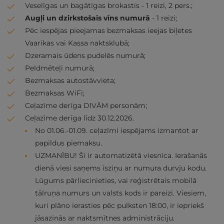
Veselīgas un bagātīgas brokastis - 1 reizi, 2 pers.;
Augļi un dzirkstošais vīns numurā
- 1 reizi;
Pēc iespējas pieejamas bezmaksas ieejas biļetes
Vaarikas vai Kassa naktsklubā;
Dzeramais ūdens pudelēs numurā;
Peldmēteļi numurā;
Bezmaksas autostāvvieta;
Bezmaksas WiFi;
Ceļazīme derīga DIVĀM personām;
Ceļazīme derīga līdz 30.12.2026.
No 01.06.-01.09. ceļazīmi iespējams izmantot ar
papildus piemaksu.
UZMANĪBU! Šī ir automatizētā viesnīca. Ierašanās
dienā viesi saņems īsziņu ar numura durvju kodu.
Lūgums pārliecinieties, vai reģistrētais mobilā
tālruņa numurs un valsts kods ir pareizi. Viesiem,
kuri plāno ierasties pēc pulksten 18:00, ir iepriekš
jāsazinās ar naktsmītnes administrāciju.