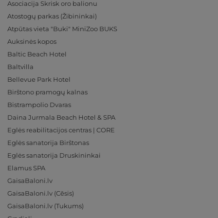
Asociacija Skrisk oro balionu
Atostogų parkas (Žibininkai)
Atpūtas vieta "Buki" MiniZoo BUKS
Auksinės kopos
Baltic Beach Hotel
Baltvilla
Bellevue Park Hotel
Birštono pramogų kalnas
Bistrampolio Dvaras
Daina Jurmala Beach Hotel & SPA
Eglės reabilitacijos centras | CORE
Eglės sanatorija Birštonas
Eglės sanatorija Druskininkai
Elamus SPA
GaisaBaloni.lv
GaisaBaloni.lv (Cēsis)
GaisaBaloni.lv (Tukums)