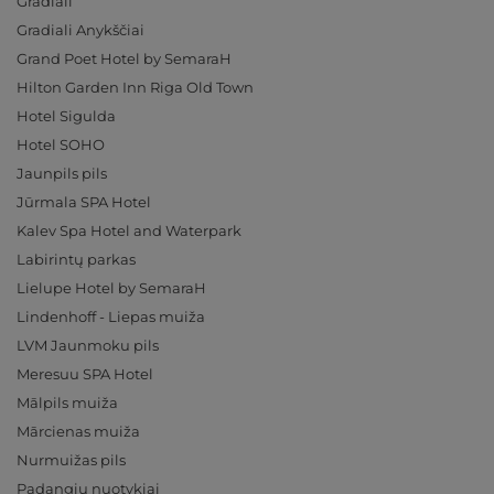
Gradiali
Gradiali Anykščiai
Grand Poet Hotel by SemaraH
Hilton Garden Inn Riga Old Town
Hotel Sigulda
Hotel SOHO
Jaunpils pils
Jūrmala SPA Hotel
Kalev Spa Hotel and Waterpark
Labirintų parkas
Lielupe Hotel by SemaraH
Lindenhoff - Liepas muiža
LVM Jaunmoku pils
Meresuu SPA Hotel
Mālpils muiža
Mārcienas muiža
Nurmuižas pils
Padangių nuotykiai