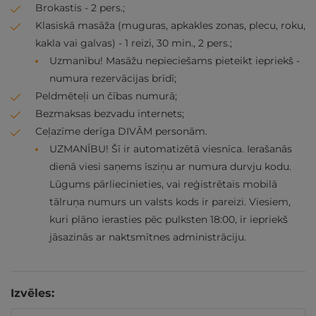
Brokastis - 2 pers.;
Klasiskā masāža (muguras, apkakles zonas, plecu, roku,
kakla vai galvas) - 1 reizi, 30 min., 2 pers.;
Uzmanību! Masāžu nepieciešams pieteikt iepriekš -
numura rezervācijas brīdī;
Peldmēteļi un čības numurā;
Bezmaksas bezvadu internets;
Ceļazīme derīga DIVĀM personām.
UZMANĪBU! Šī ir automatizētā viesnīca. Ierašanās
dienā viesi saņems īsziņu ar numura durvju kodu.
Lūgums pārliecinieties, vai reģistrētais mobilā
tālruņa numurs un valsts kods ir pareizi. Viesiem,
kuri plāno ierasties pēc pulksten 18:00, ir iepriekš
jāsazinās ar naktsmītnes administrāciju.
Izvēles: