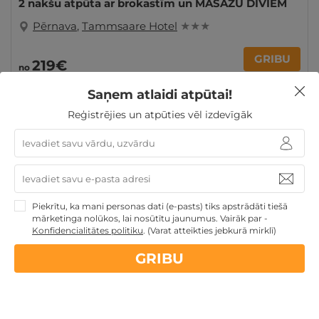
2 nakšu atpūta ar brokastīm un MASĀŽU DIVIEM
Pērnava
,
Tammsaare Hotel
★ ★ ★
GRIBU
219€
no
Par 2 naktīm
Saņem atlaidi atpūtai!
Reģistrējies un atpūties vēl izdevīgāk
Atpūta Lieldienu brīvdienās
Atpūta pie jūras
Atpūta
maija brīvdienās
Derīgs arī VASARĀ
Atpūta valsts
svētkos
Atpūta diviem
Jaungada sagaidīšana
Piekrītu, ka mani personas dati (e-pasts) tiks apstrādāti tiešā
mārketinga nolūkos, lai nosūtītu jaunumus. Vairāk par -
Konfidencialitātes politiku
.
(Varat atteikties jebkurā mirklī)
Nekādas
apkalpošanas un administrācijas
maksas
GRIBU
14 dienu
naudas atmaksas garantija