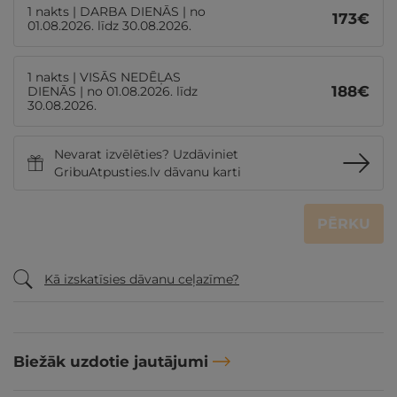
1 nakts | DARBA DIENĀS | no
173
€
01.08.2026. līdz 30.08.2026.
1 nakts | VISĀS NEDĒĻAS
188
€
DIENĀS | no 01.08.2026. līdz
30.08.2026.
Nevarat izvēlēties? Uzdāviniet
GribuAtpusties.lv dāvanu karti
PĒRKU
Kā izskatīsies dāvanu ceļazīme?
Biežāk uzdotie jautājumi