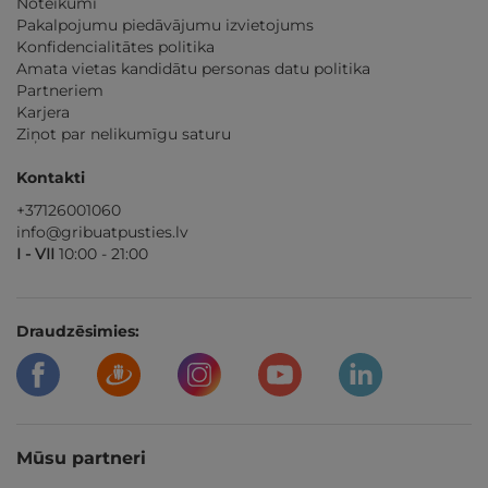
Noteikumi
Pakalpojumu piedāvājumu izvietojums
Konfidencialitātes politika
Amata vietas kandidātu personas datu politika
Partneriem
Karjera
Ziņot par nelikumīgu saturu
Kontakti
+37126001060
info@gribuatpusties.lv
I - VII
10:00 - 21:00
Draudzēsimies:
Mūsu partneri