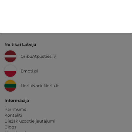
Kvalitatīva klientu
apkalpošana
GribuAtpusties.lv
izmēģināts
un
pārbaudīts
Ne tikai Latvijā
GribuAtpusties.lv
Emoti.pl
NoriuNoriuNoriu.lt
Informācija
Par mums
Kontakti
Biežāk uzdotie jautājumi
Blogs