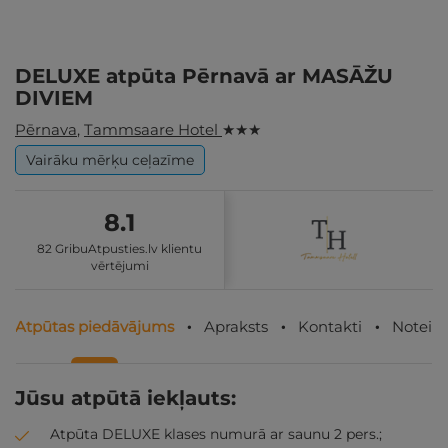
DELUXE atpūta Pērnavā ar MASĀŽU
DIVIEM
Pērnava
,
Tammsaare Hotel
★ ★ ★
Vairāku mērķu ceļazīme
8.1
82 GribuAtpusties.lv klientu
vērtējumi
Atpūtas piedāvājums
Apraksts
Kontakti
Noteik
Jūsu atpūtā iekļauts:
Atpūta DELUXE klases numurā ar saunu 2 pers.;