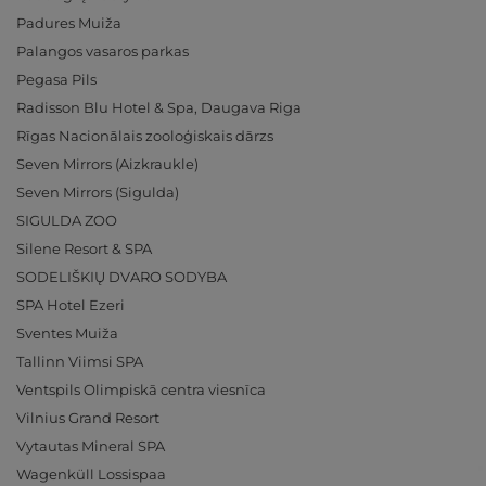
Padures Muiža
Palangos vasaros parkas
Pegasa Pils
Radisson Blu Hotel & Spa, Daugava Riga
Rīgas Nacionālais zooloģiskais dārzs
Seven Mirrors (Aizkraukle)
Seven Mirrors (Sigulda)
SIGULDA ZOO
Silene Resort & SPA
SODELIŠKIŲ DVARO SODYBA
SPA Hotel Ezeri
Sventes Muiža
Tallinn Viimsi SPA
Ventspils Olimpiskā centra viesnīca
Vilnius Grand Resort
Vytautas Mineral SPA
Wagenküll Lossispaa