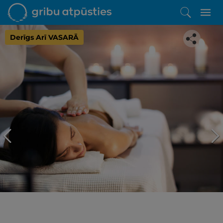
Derīgs Arī VASARĀ
Iepatikās šis piedāvājums?
Līdz brīnišķīgai atpūtai atlikuši tikai daži soļi
PĒRKU