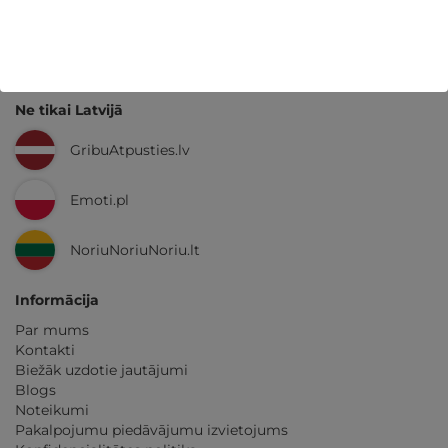
GribuAtpusties.lv
izmēģināts
un
pārbaudīts
Ne tikai Latvijā
GribuAtpusties.lv
Emoti.pl
NoriuNoriuNoriu.lt
Informācija
Par mums
Kontakti
Biežāk uzdotie jautājumi
Blogs
Noteikumi
Pakalpojumu piedāvājumu izvietojums