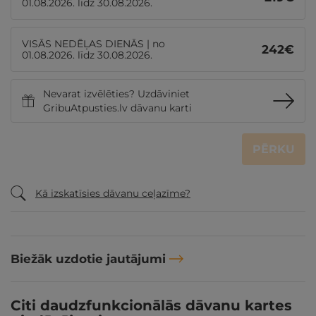
01.08.2026. līdz 30.08.2026.
VISĀS NEDĒĻAS DIENĀS | no
242
€
01.08.2026. līdz 30.08.2026.
Nevarat izvēlēties? Uzdāviniet
GribuAtpusties.lv dāvanu karti
PĒRKU
Kā izskatīsies dāvanu ceļazīme?
Biežāk uzdotie jautājumi
Citi daudzfunkcionālās dāvanu kartes