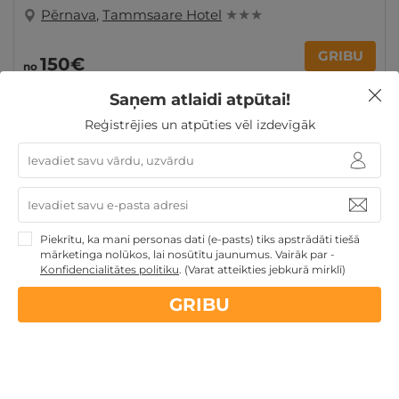
Pērnava
,
Tammsaare Hotel
★ ★ ★
GRIBU
150€
no
par nakti
Saņem atlaidi atpūtai!
Reģistrējies un atpūties vēl izdevīgāk
Atpūta Lieldienu brīvdienās
Atpūta pie jūras
Atpūta
maija brīvdienās
Derīgs arī VASARĀ
Dāvanas ar
nakšņošanu
Atpūta diviem
Piekrītu, ka mani personas dati (e-pasts) tiks apstrādāti tiešā
mārketinga nolūkos, lai nosūtītu jaunumus. Vairāk par -
Nekādas
apkalpošanas un administrācijas
maksas
Konfidencialitātes politiku
.
(Varat atteikties jebkurā mirklī)
GRIBU
14 dienu
naudas atmaksas garantija
Kvalitatīva klientu
apkalpošana