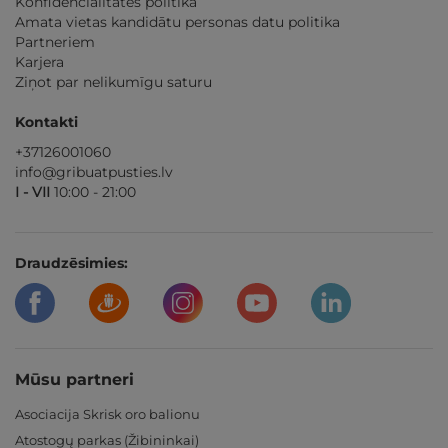
Konfidencialitātes politika
Amata vietas kandidātu personas datu politika
Partneriem
Karjera
Ziņot par nelikumīgu saturu
Kontakti
+37126001060
info@gribuatpusties.lv
I - VII
10:00 - 21:00
Draudzēsimies:
Mūsu partneri
Asociacija Skrisk oro balionu
Atostogų parkas (Žibininkai)