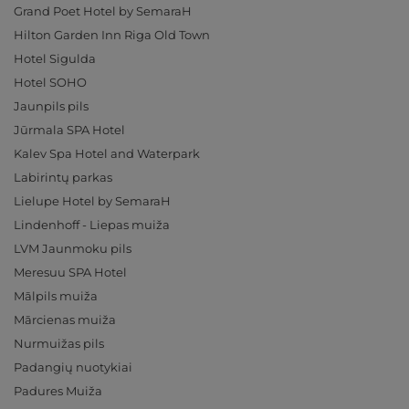
Grand Poet Hotel by SemaraH
Hilton Garden Inn Riga Old Town
Hotel Sigulda
Hotel SOHO
Jaunpils pils
Jūrmala SPA Hotel
Kalev Spa Hotel and Waterpark
Labirintų parkas
Lielupe Hotel by SemaraH
Lindenhoff - Liepas muiža
LVM Jaunmoku pils
Meresuu SPA Hotel
Mālpils muiža
Mārcienas muiža
Nurmuižas pils
Padangių nuotykiai
Padures Muiža