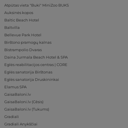
Atpūtas vieta "Buki" MiniZoo BUKS
Auksinės kopos
Baltic Beach Hotel
Baltvilla
Bellevue Park Hotel
Birštono pramogų kalnas
Bistrampolio Dvaras
Daina Jurmala Beach Hotel & SPA
Eglės reabilitacijos centras | CORE
Eglės sanatorija Birštonas
Eglės sanatorija Druskininkai
Elamus SPA
GaisaBaloni.lv
GaisaBaloni.lv (Cēsis)
GaisaBaloni.lv (Tukums)
Gradiali
Gradiali Anykščiai