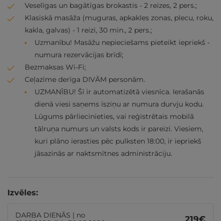
Veselīgas un bagātīgas brokastis - 2 reizes, 2 pers.;
Klasiskā masāža (muguras, apkakles zonas, plecu, roku,
kakla, galvas) - 1 reizi, 30 min., 2 pers.;
Uzmanību! Masāžu nepieciešams pieteikt iepriekš -
numura rezervācijas brīdī;
Bezmaksas Wi-Fi;
Ceļazīme derīga DIVĀM personām.
UZMANĪBU! Šī ir automatizētā viesnīca. Ierašanās
dienā viesi saņems īsziņu ar numura durvju kodu.
Lūgums pārliecinieties, vai reģistrētais mobilā
tālruņa numurs un valsts kods ir pareizi. Viesiem,
kuri plāno ierasties pēc pulksten 18:00, ir iepriekš
jāsazinās ar naktsmītnes administrāciju.
Izvēles:
DARBA DIENĀS | no
219
€