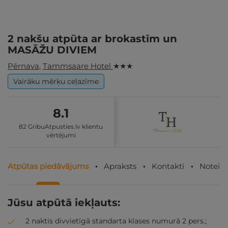
2 nakšu atpūta ar brokastīm un
MASĀŽU DIVIEM
Pērnava
,
Tammsaare Hotel
★ ★ ★
Vairāku mērķu ceļazīme
8.1
82 GribuAtpusties.lv klientu
vērtējumi
Atpūtas piedāvājums
Apraksts
Kontakti
Noteik
Jūsu atpūtā iekļauts:
2 naktis divvietīgā standarta klases numurā 2 pers.;