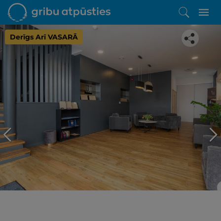
Derīgs Arī VASARĀ
Iepatikās šis piedāvājums?
Līdz brīnišķīgai atpūtai atlikuši tikai daži soļi
PĒRKU