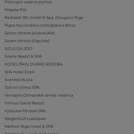
Palangos vasaros parkas
Pegasa Pils
Radisson Blu Hotel & Spa, Daugava Riga
Rīgas Nacionālais zooloģiskais dārzs
Seven Mirrors (Aizkraukle)
Seven Mirrors (Sigulda)
SIGULDA ZOO
Silene Resort & SPA
SODELIŠKIŲ DVARO SODYBA
SPA Hotel Ezeri
Sventes Muiža
Tallinn Viimsi SPA
Ventspils Olimpiskā centra viesnīca
Vilnius Grand Resort
Vytautas Mineral SPA
Wagenküll Lossispaa
Wellton Riga Hotel & SPA