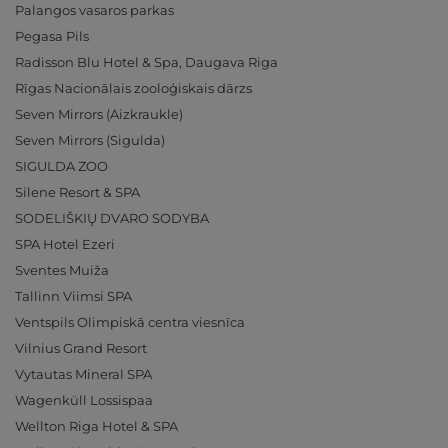
Palangos vasaros parkas
Pegasa Pils
Radisson Blu Hotel & Spa, Daugava Riga
Rīgas Nacionālais zooloģiskais dārzs
Seven Mirrors (Aizkraukle)
Seven Mirrors (Sigulda)
SIGULDA ZOO
Silene Resort & SPA
SODELIŠKIŲ DVARO SODYBA
SPA Hotel Ezeri
Sventes Muiža
Tallinn Viimsi SPA
Ventspils Olimpiskā centra viesnīca
Vilnius Grand Resort
Vytautas Mineral SPA
Wagenküll Lossispaa
Wellton Riga Hotel & SPA