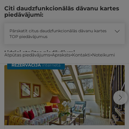
Citi daudzfunkcionālās dāvanu kartes
piedāvājumi:
Pārskatīt citus daudzfunkcionālās dāvanu kartes
TOP piedāvājumus
Līdzīgi atpūtas piedāvājumi
Atpūtas piedāvājums
Apraksts
Kontakti
Noteikumi
REZERVĀCIJA
internetā