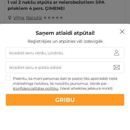
1 vai 2 nakšu atpūta ar neierobežotiem SPA
priekiem 4 pers. ĢIMENEI
Viļņa
,
Narutis
★ ★ ★ ★ ★
189€
no
GRIBU
Saņem atlaidi atpūtai!
par nakti
Reģistrējies un atpūties vēl izdevīgāk
Atpūta Lieldienu brīvdienās
Dāvanas ar nakšņošanu
Piekrītu, ka mani personas dati (e-pasts) tiks apstrādāti tiešā
mārketinga nolūkos, lai nosūtītu jaunumus. Vairāk par -
Konfidencialitātes politiku
.
(Varat atteikties jebkurā mirklī)
Nekādas
apkalpošanas un administrācijas
maksas
GRIBU
14 dienu
naudas atmaksas garantija
Kvalitatīva klientu
apkalpošana