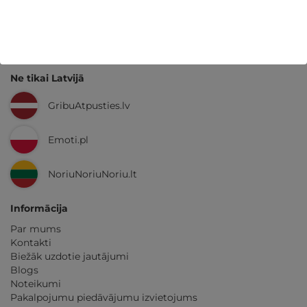
GribuAtpusties.lv
izmēģināts
un
pārbaudīts
Ne tikai Latvijā
GribuAtpusties.lv
Emoti.pl
NoriuNoriuNoriu.lt
Informācija
Par mums
Kontakti
Biežāk uzdotie jautājumi
Blogs
Noteikumi
Pakalpojumu piedāvājumu izvietojums