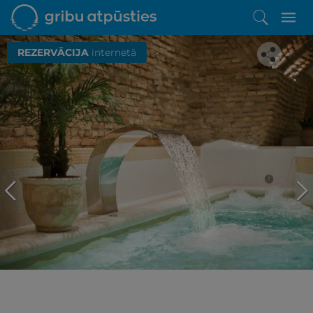
REZERVĀCIJA
internetā
Iepatikās šis piedāvājums?
Līdz brīnišķīgai atpūtai atlikuši tikai daži soļi
PĒRKU