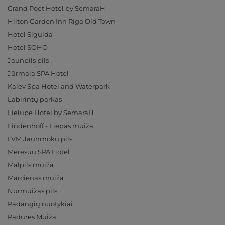
Grand Poet Hotel by SemaraH
Hilton Garden Inn Riga Old Town
Hotel Sigulda
Hotel SOHO
Jaunpils pils
Jūrmala SPA Hotel
Kalev Spa Hotel and Waterpark
Labirintų parkas
Lielupe Hotel by SemaraH
Lindenhoff - Liepas muiža
LVM Jaunmoku pils
Meresuu SPA Hotel
Mālpils muiža
Mārcienas muiža
Nurmuižas pils
Padangių nuotykiai
Padures Muiža