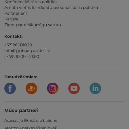
Konfidencialitātes politika
Amata vietas kandidātu personas datu politika
Partneriem
Karjera
Ziņot par nelikumīgu saturu
Kontakti
+37126001060
info@gribuatpusties.lv
I - VII
10:00 - 21:00
Draudzēsimies:
Mūsu partneri
Asociacija Skrisk oro balionu
Atostogų parkas (Žibininkai)