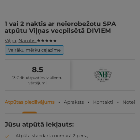
1 vai 2 naktis ar neierobežotu SPA
atpūtu Viļņas vecpilsētā DIVIEM
Viļņa
,
Narutis
★ ★ ★ ★ ★
Vairāku mērķu ceļazīme
8.5
13 GribuAtpusties.lv klientu
vērtējumi
Atpūtas piedāvājums
Apraksts
Kontakti
Noteik
Jūsu atpūtā iekļauts:
Atpūta standarta numurā 2 pers.;