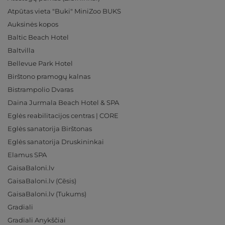
Atpūtas vieta "Buki" MiniZoo BUKS
Auksinės kopos
Baltic Beach Hotel
Baltvilla
Bellevue Park Hotel
Birštono pramogų kalnas
Bistrampolio Dvaras
Daina Jurmala Beach Hotel & SPA
Eglės reabilitacijos centras | CORE
Eglės sanatorija Birštonas
Eglės sanatorija Druskininkai
Elamus SPA
GaisaBaloni.lv
GaisaBaloni.lv (Cēsis)
GaisaBaloni.lv (Tukums)
Gradiali
Gradiali Anykščiai