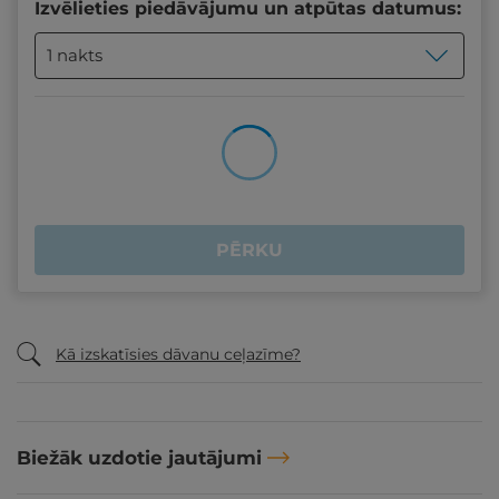
Izvēlieties piedāvājumu un atpūtas datumus:
1 nakts
PĒRKU
Kā izskatīsies dāvanu ceļazīme?
Biežāk uzdotie jautājumi