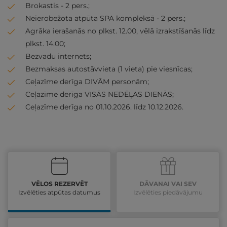
Brokastis - 2 pers.;
Neierobežota atpūta SPA kompleksā - 2 pers.;
Agrāka ierašanās no plkst. 12.00, vēlā izrakstīšanās līdz
plkst. 14.00;
Bezvadu internets;
Bezmaksas autostāvvieta (1 vieta) pie viesnīcas;
Ceļazīme derīga DIVĀM personām;
Ceļazīme derīga VISĀS NEDĒĻAS DIENĀS;
Ceļazīme derīga no 01.10.2026. līdz 10.12.2026.
VĒLOS REZERVĒT
DĀVANAI VAI SEV
Izvēlēties atpūtas datumus
Izvēlēties piedāvājumu