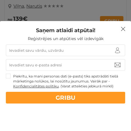
Viļņa
,
Narutis
★ ★ ★ ★ ★
139€
no
GRIBU
par nakti
Saņem atlaidi atpūtai!
Reģistrējies un atpūties vēl izdevīgāk
Atpūta Lieldienu brīvdienās
Atpūta decembra svētku
brīvdienās
Atpūta diviem
Piekrītu, ka mani personas dati (e-pasts) tiks apstrādāti tiešā
mārketinga nolūkos, lai nosūtītu jaunumus. Vairāk par -
Nekādas
apkalpošanas un administrācijas
maksas
Konfidencialitātes politiku
.
(Varat atteikties jebkurā mirklī)
GRIBU
14 dienu
naudas atmaksas garantija
Kvalitatīva klientu
apkalpošana