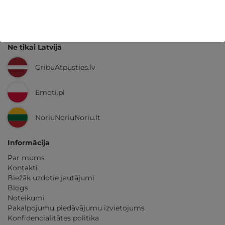
GribuAtpusties.lv
izmēģināts
un
pārbaudīts
Ne tikai Latvijā
GribuAtpusties.lv
Emoti.pl
NoriuNoriuNoriu.lt
Informācija
Par mums
Kontakti
Biežāk uzdotie jautājumi
Blogs
Noteikumi
Pakalpojumu piedāvājumu izvietojums
Konfidencialitātes politika