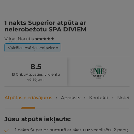
1 nakts Superior atpūta ar
neierobežotu SPA DIVIEM
Viļņa
,
Narutis
★ ★ ★ ★ ★
Vairāku mērķu ceļazīme
8.5
13 GribuAtpusties.lv klientu
vērtējumi
Atpūtas piedāvājums
Apraksts
Kontakti
Noteik
Jūsu atpūtā iekļauts:
1 nakts Superior numurā ar skatu uz vecpilsētu 2 pers.;