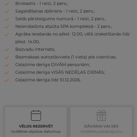
Brokastis - 1 reizi, 2 pers.;
Sagaidīšanas dzēriens - 1 reizi, 2 pers.;
Salds pārsteigums numurā - 1 reizi, 2 pers.;
Neierobežota atpūta SPA kompleksā - 2 pers.;
Agrāka ierašanās no plkst. 12.00, vēlā izrakstīšanās līdz
plkst. 14.00;
Bezvadu internets;
Bezmaksas autostāvvieta (1 vieta) pie viesnīcas;
Ceļazīme derīga DIVĀM personām;
Ceļazīme derīga VISĀS NEDĒĻAS DIENĀS;
Ceļazīme derīga līdz 10.12.2026.
VĒLOS REZERVĒT
DĀVANAI VAI SEV
Izvēlēties atpūtas datumus
Izvēlēties piedāvājumu