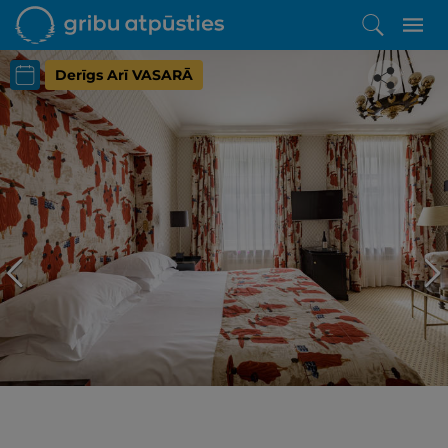
Derīgs Arī VASARĀ
Iepatikās šis piedāvājums?
Līdz brīnišķīgai atpūtai atlikuši tikai daži soļi
PĒRKU