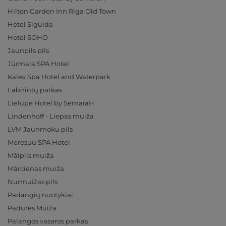
Hilton Garden Inn Riga Old Town
Hotel Sigulda
Hotel SOHO
Jaunpils pils
Jūrmala SPA Hotel
Kalev Spa Hotel and Waterpark
Labirintų parkas
Lielupe Hotel by SemaraH
Lindenhoff - Liepas muiža
LVM Jaunmoku pils
Meresuu SPA Hotel
Mālpils muiža
Mārcienas muiža
Nurmuižas pils
Padangių nuotykiai
Padures Muiža
Palangos vasaros parkas