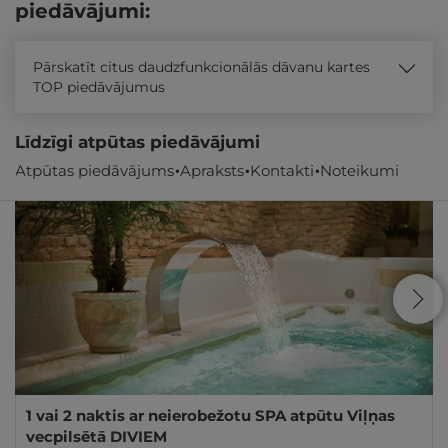
piedāvājumi:
Pārskatīt citus daudzfunkcionālās dāvanu kartes
TOP piedāvājumus
Līdzīgi atpūtas piedāvājumi
Atpūtas piedāvājums
Apraksts
Kontakti
Noteikumi
REZERVĀCIJA
internetā
1 vai 2 naktis ar neierobežotu SPA atpūtu Viļņas
vecpilsētā DIVIEM