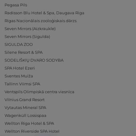
Pegasa Pils
Radisson Blu Hotel & Spa, Daugava Riga
Rīgas Nacionālais zooloģiskais dārzs
Seven Mirrors (Aizkraukle)
Seven Mirrors (Sigulda)
SIGULDA ZOO
Silene Resort & SPA
SODELIŠKIŲ DVARO SODYBA
SPA Hotel Ezeri
Sventes Muiža
Tallinn Viimsi SPA
Ventspils Olimpiskā centra viesnīca
Vilnius Grand Resort
Vytautas Mineral SPA
Wagenküll Lossispaa
Wellton Riga Hotel & SPA
Wellton Riverside SPA Hotel