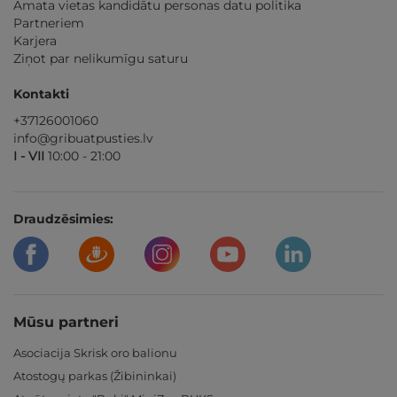
Amata vietas kandidātu personas datu politika
Partneriem
Karjera
Ziņot par nelikumīgu saturu
Kontakti
+37126001060
info@gribuatpusties.lv
I - VII
10:00 - 21:00
Draudzēsimies:
Mūsu partneri
Asociacija Skrisk oro balionu
Atostogų parkas (Žibininkai)