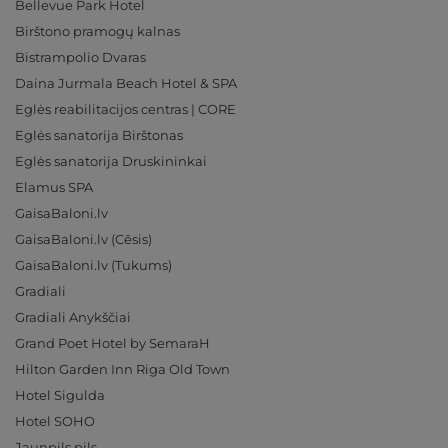
Bellevue Park Hotel
Birštono pramogų kalnas
Bistrampolio Dvaras
Daina Jurmala Beach Hotel & SPA
Eglės reabilitacijos centras | CORE
Eglės sanatorija Birštonas
Eglės sanatorija Druskininkai
Elamus SPA
GaisaBaloni.lv
GaisaBaloni.lv (Cēsis)
GaisaBaloni.lv (Tukums)
Gradiali
Gradiali Anykščiai
Grand Poet Hotel by SemaraH
Hilton Garden Inn Riga Old Town
Hotel Sigulda
Hotel SOHO
Jaunpils pils