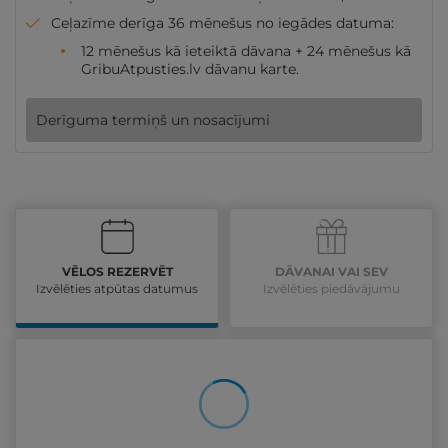
Ceļazīme derīga 36 mēnešus no iegādes datuma:
12 mēnešus kā ieteiktā dāvana + 24 mēnešus kā
GribuAtpusties.lv dāvanu karte.
Derīguma termiņš un nosacījumi
VĒLOS REZERVĒT
DĀVANAI VAI SEV
Izvēlēties atpūtas datumus
Izvēlēties piedāvājumu