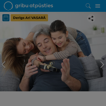
Derīgs Arī VASARĀ
Iepatikās šis piedāvājums?
Līdz brīnišķīgai atpūtai atlikuši tikai daži soļi
PĒRKU