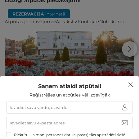
Līdzīgi atpūtas piedāvājumi
REZERVĀCIJA
internetā
Atpūtas piedāvājums
Apraksts
Kontakti
Noteikumi
1 nakts atpūta ar brokastīm kolorītajā Rēzeknē
Saņem atlaidi atpūtai!
DIVIEM
Reģistrējies un atpūties vēl izdevīgāk
Rēzekne
,
Kolonna Hotel Rēzekne
★ ★ ★
GRIBU
59€
no
par nakti
Piekrītu, ka mani personas dati (e-pasts) tiks apstrādāti tiešā