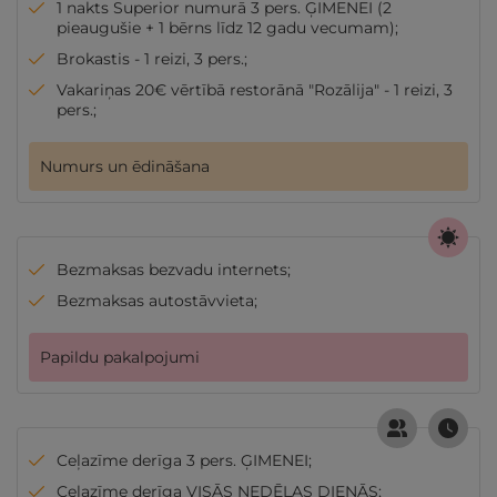
1 nakts Superior numurā 3 pers. ĢIMENEI (2
pieaugušie + 1 bērns līdz 12 gadu vecumam);
Brokastis - 1 reizi, 3 pers.;
Vakariņas 20€ vērtībā restorānā "Rozālija" - 1 reizi, 3
pers.;
Numurs un ēdināšana
Bezmaksas bezvadu internets;
Bezmaksas autostāvvieta;
Papildu pakalpojumi
Ceļazīme derīga 3 pers. ĢIMENEI;
Ceļazīme derīga VISĀS NEDĒĻAS DIENĀS;