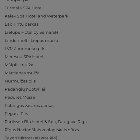
Jūrmala SPA Hotel
Kalev Spa Hotel and Waterpark
Labirintų parkas
Lielupe Hotel by SemaraH
Lindenhoff - Liepas muiža
LVM Jaunmoku pils
Meresuu SPA Hotel
Mālpils muiža
Mārcienas muiža
Nurmuižas pils
Padangių nuotykiai
Padures Muiža
Palangos vasaros parkas
Pegasa Pils
Radisson Blu Hotel & Spa, Daugava Riga
Rīgas Nacionālais zooloģiskais dārzs
Seven Mirrors (Aizkraukle)