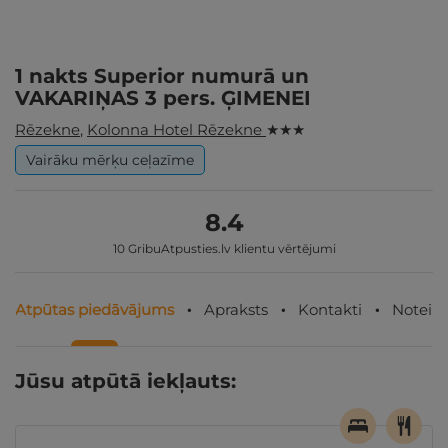
1 nakts Superior numurā un
VAKARIŅAS 3 pers. ĢIMENEI
Rēzekne
,
Kolonna Hotel Rēzekne
★ ★ ★
Vairāku mērķu ceļazīme
8.4
10 GribuAtpusties.lv klientu vērtējumi
Atpūtas piedāvājums
Apraksts
Kontakti
Noteik
Jūsu atpūtā iekļauts: