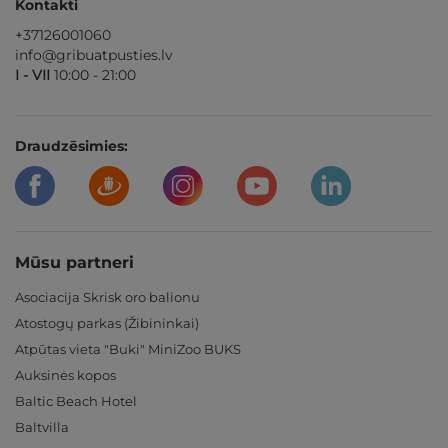
Kontakti
+37126001060
info@gribuatpusties.lv
I - VII
10:00 - 21:00
Draudzēsimies:
Mūsu partneri
Asociacija Skrisk oro balionu
Atostogų parkas (Žibininkai)
Atpūtas vieta "Buki" MiniZoo BUKS
Auksinės kopos
Baltic Beach Hotel
Baltvilla