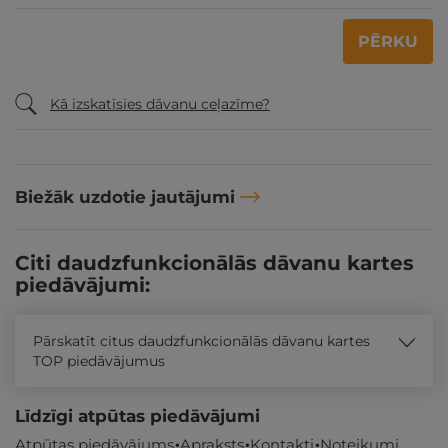
PĒRKU
Kā izskatīsies dāvanu ceļazīme?
Biežāk uzdotie jautājumi
Citi daudzfunkcionālās dāvanu kartes
piedāvājumi:
Pārskatīt citus daudzfunkcionālās dāvanu kartes
TOP piedāvājumus
Līdzīgi atpūtas piedāvājumi
Atpūtas piedāvājums
Apraksts
Kontakti
Noteikumi