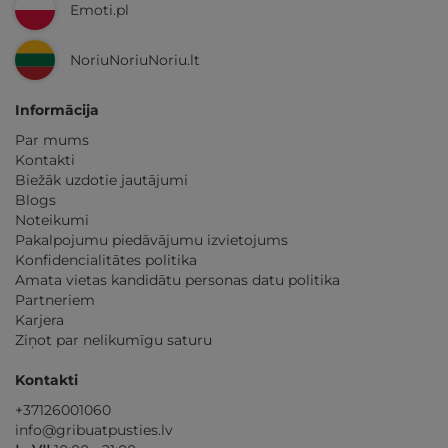
Emoti.pl
NoriuNoriuNoriu.lt
Informācija
Par mums
Kontakti
Biežāk uzdotie jautājumi
Blogs
Noteikumi
Pakalpojumu piedāvājumu izvietojums
Konfidencialitātes politika
Amata vietas kandidātu personas datu politika
Partneriem
Karjera
Ziņot par nelikumīgu saturu
Kontakti
+37126001060
info@gribuatpusties.lv