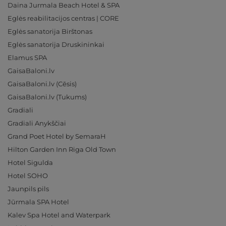
Daina Jurmala Beach Hotel & SPA
Eglės reabilitacijos centras | CORE
Eglės sanatorija Birštonas
Eglės sanatorija Druskininkai
Elamus SPA
GaisaBaloni.lv
GaisaBaloni.lv (Cēsis)
GaisaBaloni.lv (Tukums)
Gradiali
Gradiali Anykščiai
Grand Poet Hotel by SemaraH
Hilton Garden Inn Riga Old Town
Hotel Sigulda
Hotel SOHO
Jaunpils pils
Jūrmala SPA Hotel
Kalev Spa Hotel and Waterpark