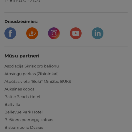
I - VII
10:00 - 21:00
Draudzēsimies:
Mūsu partneri
Asociacija Skrisk oro balionu
Atostogų parkas (Žibininkai)
Atpūtas vieta "Buki" MiniZoo BUKS
Auksinės kopos
Baltic Beach Hotel
Baltvilla
Bellevue Park Hotel
Birštono pramogų kalnas
Bistrampolio Dvaras