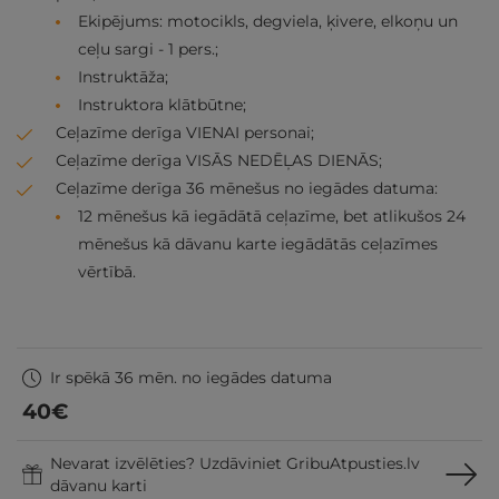
Ekipējums: motocikls, degviela, ķivere, elkoņu un
ceļu sargi - 1 pers.;
Instruktāža;
Instruktora klātbūtne;
Ceļazīme derīga VIENAI personai;
Ceļazīme derīga VISĀS NEDĒĻAS DIENĀS;
Ceļazīme derīga 36 mēnešus no iegādes datuma:
12 mēnešus kā iegādātā ceļazīme, bet atlikušos 24
mēnešus kā dāvanu karte iegādātās ceļazīmes
vērtībā.
Ir spēkā 36 mēn. no iegādes datuma
40
€
Nevarat izvēlēties? Uzdāviniet GribuAtpusties.lv
dāvanu karti