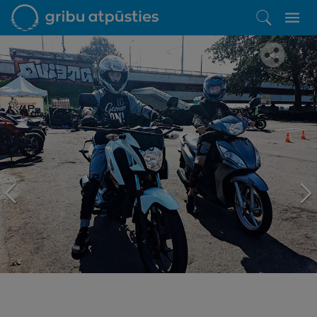
Iepatikās šis piedāvājums?
Līdz brīnišķīgai atpūtai atlikuši tikai daži soļi
PĒRKU