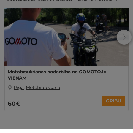
Motobraukšanas nodarbība no GOMOTO.lv
VIENAM
Rīga
,
Motobraukšana
GRIBU
60€
Dāvanas TĒVA DIENĀ
Dāvanas Sieviešu dienā