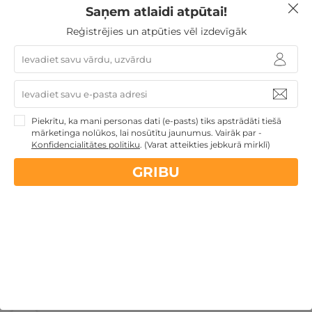
Dāvanas Mātes dienā
Dāvanas VIŅAM
Saņem atlaidi atpūtai!
Reģistrējies un atpūties vēl izdevīgāk
Nekādas
apkalpošanas un administrācijas
maksas
14 dienu
naudas atmaksas garantija
Piekrītu, ka mani personas dati (e-pasts) tiks apstrādāti tiešā
mārketinga nolūkos, lai nosūtītu jaunumus. Vairāk par -
Konfidencialitātes politiku
.
(Varat atteikties jebkurā mirklī)
Kvalitatīva klientu
apkalpošana
GRIBU
GribuAtpusties.lv
izmēģināts
un
pārbaudīts
Ne tikai Latvijā
GribuAtpusties.lv