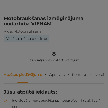
Motobraukšanas izmēģinājuma
nodarbība VIENAM
Rīga
,
Motobraukšana
Vairāku mērķu ceļazīme
8
1 GribuAtpusties.lv klientu vērtējumi
Atpūtas piedāvājums
Apraksts
Kontakti
Noteik
Jūsu atpūtā iekļauts:
Individuāla motobraukšanas nodarbība - 1 reizi, 1 st., 1
pers.;