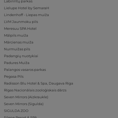
Labirintų parkas
Lielupe Hotel by SemaraH
Lindenhoff - Liepas muiža
LVM Jaunmoku pils
Meresuu SPA Hotel
Mālpils muiža
Mārcienas muiža
Nurmuižas pils
Padangių nuotykiai
Padures Muiža
Palangos vasaros parkas
Pegasa Pils
Radisson Blu Hotel & Spa, Daugava Riga
Rīgas Nacionālais zooloģiskais dārzs
Seven Mirrors (Aizkraukle)
Seven Mirrors (Sigulda)
SIGULDA ZOO
Silene Resort & SPA