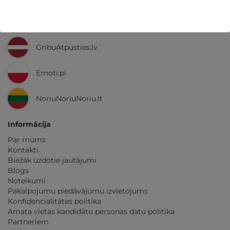
Ne tikai Latvijā
GribuAtpusties.lv
Emoti.pl
NoriuNoriuNoriu.lt
Informācija
Par mums
Kontakti
Biežāk uzdotie jautājumi
Blogs
Noteikumi
Pakalpojumu piedāvājumu izvietojums
Konfidencialitātes politika
Amata vietas kandidātu personas datu politika
Partneriem