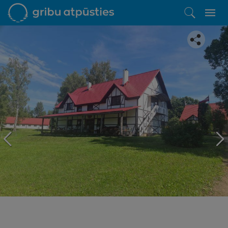
Iepatikās šis piedāvājums?
Līdz brīnišķīgai atpūtai atlikuši tikai daži soļi
PĒRKU