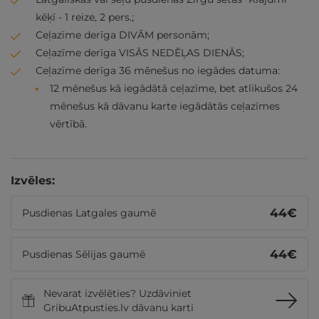
kēķī - 1 reize, 2 pers.;
Ceļazīme derīga DIVĀM personām;
Ceļazīme derīga VISĀS NEDĒĻAS DIENĀS;
Ceļazīme derīga 36 mēnešus no iegādes datuma:
12 mēnešus kā iegādātā ceļazīme, bet atlikušos 24
mēnešus kā dāvanu karte iegādātās ceļazīmes
vērtībā.
Izvēles:
44
€
Pusdienas Latgales gaumē
44
€
Pusdienas Sēlijas gaumē
Nevarat izvēlēties? Uzdāviniet
GribuAtpusties.lv dāvanu karti