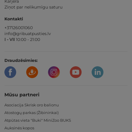
Karjera
Ziņot par nelikumīgu saturu
Kontakti
+37126001060
info@gribuatpusties.lv
I - VII
10:00 - 21:00
Draudzēsimies:
Mūsu partneri
Asociacija Skrisk oro balionu
Atostogų parkas (Žibininkai)
Atpūtas vieta "Buki" MiniZoo BUKS
Auksinės kopos