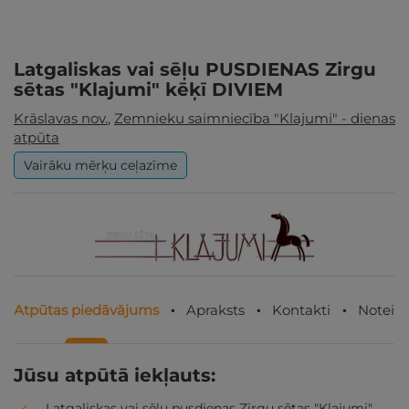
Latgaliskas vai sēļu PUSDIENAS Zirgu
sētas "Klajumi" kēķī DIVIEM
Krāslavas nov.
,
Zemnieku saimniecība "Klajumi" - dienas
atpūta
Vairāku mērķu ceļazīme
Atpūtas piedāvājums
Apraksts
Kontakti
Noteik
Jūsu atpūtā iekļauts:
Latgaliskas vai sēļu pusdienas Zirgu sētas "Klajumi"