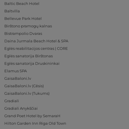
Baltic Beach Hotel
Baltvilla
Bellevue Park Hotel
Birštono pramogų kalnas
Bistrampolio Dvaras
Daina Jurmala Beach Hotel & SPA
Eglės reabilitacijos centras | CORE
Eglės sanatorija Birštonas
Eglės sanatorija Druskininkai
Elamus SPA
GaisaBaloni.lv
GaisaBaloni.lv (Cēsis)
GaisaBaloni.lv (Tukums)
Gradiali
Gradiali Anykščiai
Grand Poet Hotel by SemaraH
Hilton Garden Inn Riga Old Town