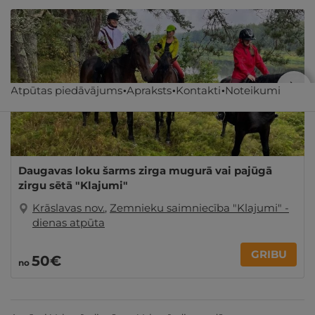
Atpūtas piedāvājums
Apraksts
Kontakti
Noteikumi
Daugavas loku šarms zirga mugurā vai pajūgā
zirgu sētā "Klajumi"
Krāslavas nov.
,
Zemnieku saimniecība "Klajumi" -
dienas atpūta
GRIBU
50€
no