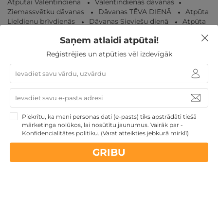
Atpūtai Valentīndienā
Valentīndienas dāvanas
Ziemassvētku dāvanas
Dāvanas TĒVA DIENĀ
Atpūta
Lieldienu brīvdienās
Dāvanas Sieviešu dienā
Atpūta
maija brīvdienās
Dāvanu idejas
Atpūtai Līgo
Saņem atlaidi atpūtai!
svētkos
Dāvanas ģimenei
Dāvanas gardēžiem
Korporatīvās dāvanas
Atpūta valsts svētkos
Atpūta
Reģistrējies un atpūties vēl izdevīgāk
decembra svētku brīvdienās
Dāvanas līdz 100€
Atpūta diviem
Atpūta Latvijā
Piekrītu, ka mani personas dati (e-pasts) tiks apstrādāti tiešā
Nekādas
apkalpošanas un administrācijas
maksas
mārketinga nolūkos, lai nosūtītu jaunumus. Vairāk par -
Konfidencialitātes politiku
.
(Varat atteikties jebkurā mirklī)
14 dienu
naudas atmaksas garantija
GRIBU
Kvalitatīva klientu
apkalpošana
GribuAtpusties.lv
izmēģināts
un
pārbaudīts