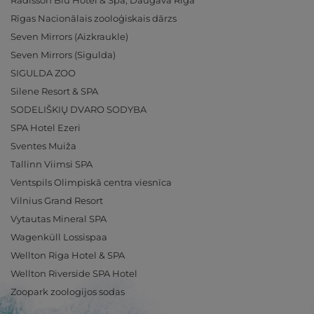
Radisson Blu Hotel & Spa, Daugava Riga
Rīgas Nacionālais zooloģiskais dārzs
Seven Mirrors (Aizkraukle)
Seven Mirrors (Sigulda)
SIGULDA ZOO
Silene Resort & SPA
SODELIŠKIŲ DVARO SODYBA
SPA Hotel Ezeri
Sventes Muiža
Tallinn Viimsi SPA
Ventspils Olimpiskā centra viesnīca
Vilnius Grand Resort
Vytautas Mineral SPA
Wagenküll Lossispaa
Wellton Riga Hotel & SPA
Wellton Riverside SPA Hotel
Zoopark zoologijos sodas