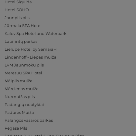
Hotel Sigulda
Hotel SOHO
Jaunpils pils
Jūrmala SPA Hotel
Kalev Spa Hotel and Waterpark
Labirintų parkas
Lielupe Hotel by SemaraH
Lindenhoff - Liepas muiža
LVM Jaunmoku pils
Meresuu SPA Hotel
Mālpils muiža
Mārcienas muiža
Nurmuižas pils
Padangių nuotykiai
Padures Muiža
Palangos vasaros parkas
Pegasa Pils