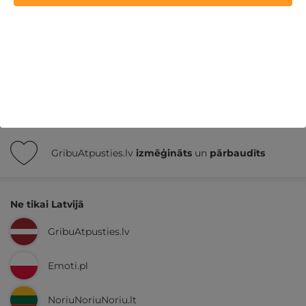
Nekādas
apkalpošanas un administrācijas
maksas
14 dienu
naudas atmaksas garantija
Kvalitatīva klientu
apkalpošana
GribuAtpusties.lv
izmēģināts
un
pārbaudīts
Ne tikai Latvijā
GribuAtpusties.lv
Emoti.pl
NoriuNoriuNoriu.lt