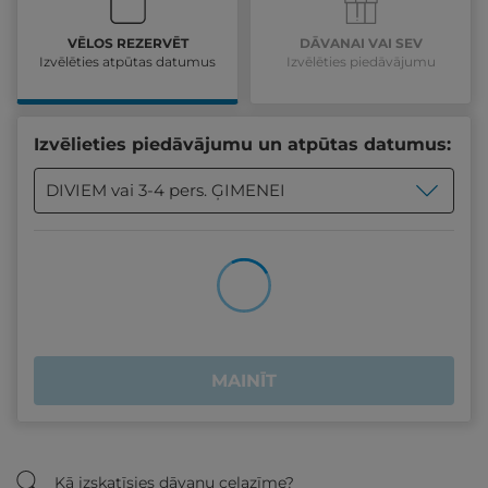
VĒLOS REZERVĒT
DĀVANAI VAI SEV
Izvēlēties atpūtas datumus
Izvēlēties piedāvājumu
Izvēlieties piedāvājumu un atpūtas datumus:
DIVIEM vai 3-4 pers. ĢIMENEI
MAINĪT
Kā izskatīsies dāvanu ceļazīme?