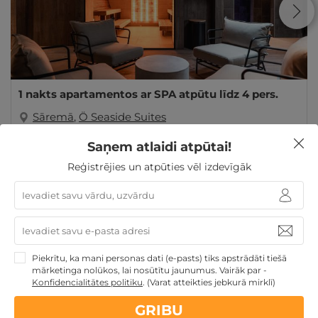
1 nakts apartamentos ar SPA atpūtu līdz 4 pers.
Sāremā
,
Ö Seaside Suites
Saņem atlaidi atpūtai!
GRIBU
190€
no
Reģistrējies un atpūties vēl izdevīgāk
par nakti
Skolēnu brīvlaikam
Atpūta Lieldienu brīvdienās
Atpūta pie jūras
Atpūta maija brīvdienās
Derīgs arī
Piekrītu, ka mani personas dati (e-pasts) tiks apstrādāti tiešā
VASARĀ
3 personu ĢIMENEI
4 personu ĢIMENEI
mārketinga nolūkos, lai nosūtītu jaunumus. Vairāk par -
Atpūta valsts svētkos
Ģimenes atpūta
Konfidencialitātes politiku
.
(Varat atteikties jebkurā mirklī)
GRIBU