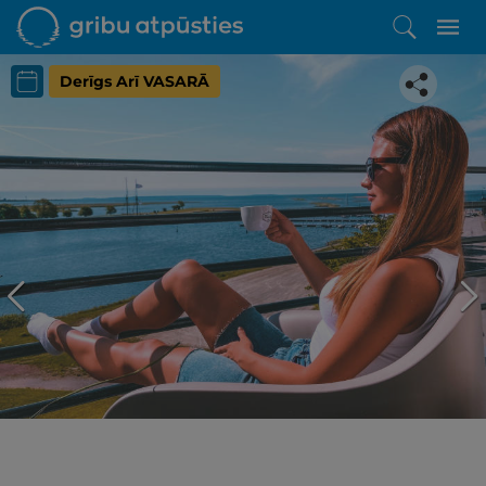
Derīgs Arī VASARĀ
Iepatikās šis piedāvājums?
Līdz brīnišķīgai atpūtai atlikuši tikai daži soļi
PĒRKU