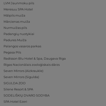
LVM Jaunmoku pils
Meresuu SPA Hotel
Mālpils muiža
Mārcienas muiža
Nurmuižas pils
Padangių nuotykiai
Padures Muiža
Palangos vasaros parkas
Pegasa Pils
Radisson Blu Hotel & Spa, Daugava Riga
Rīgas Nacionālais zooloģiskais dārzs
Seven Mirrors (Aizkraukle)
Seven Mirrors (Sigulda)
SIGULDA ZOO
Silene Resort & SPA
SODELIŠKIŲ DVARO SODYBA
SPA Hotel Ezeri