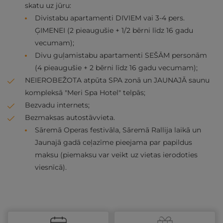
skatu uz jūru:
Divistabu apartamenti DIVIEM vai 3-4 pers.
ĢIMENEI (2 pieaugušie + 1/2 bērni līdz 16 gadu
vecumam);
Divu guļamistabu apartamenti SEŠĀM personām
(4 pieaugušie + 2 bērni līdz 16 gadu vecumam);
NEIEROBEŽOTA atpūta SPA zonā un JAUNAJĀ saunu
kompleksā "Meri Spa Hotel" telpās;
Bezvadu internets;
Bezmaksas autostāvvieta.
Sāremā Operas festivāla, Sāremā Rallija laikā un
Jaunajā gadā ceļazīme pieejama par papildus
maksu (piemaksu var veikt uz vietas ierodoties
viesnīcā).