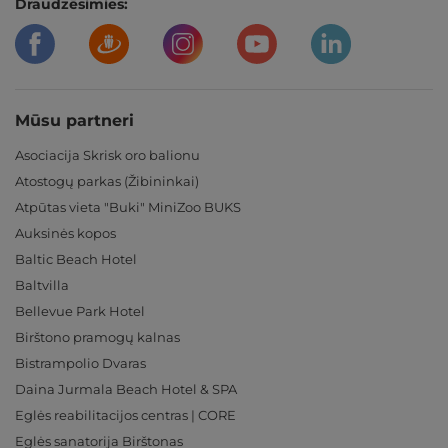
Draudzēsimies:
Mūsu partneri
Asociacija Skrisk oro balionu
Atostogų parkas (Žibininkai)
Atpūtas vieta "Buki" MiniZoo BUKS
Auksinės kopos
Baltic Beach Hotel
Baltvilla
Bellevue Park Hotel
Birštono pramogų kalnas
Bistrampolio Dvaras
Daina Jurmala Beach Hotel & SPA
Eglės reabilitacijos centras | CORE
Eglės sanatorija Birštonas