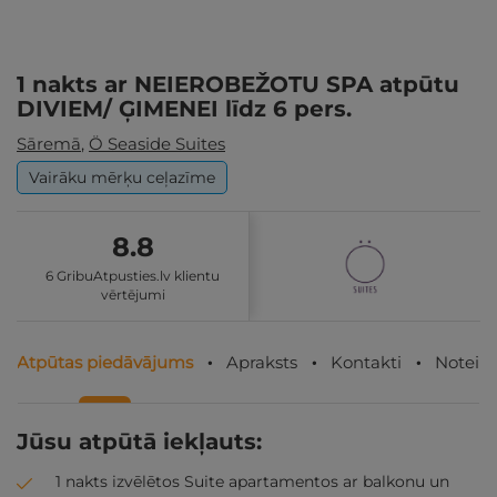
1 nakts ar NEIEROBEŽOTU SPA atpūtu
DIVIEM/ ĢIMENEI līdz 6 pers.
Sāremā
,
Ö Seaside Suites
Vairāku mērķu ceļazīme
8.8
6 GribuAtpusties.lv klientu
vērtējumi
Atpūtas piedāvājums
Apraksts
Kontakti
Noteik
Jūsu atpūtā iekļauts:
1 nakts izvēlētos Suite apartamentos ar balkonu un