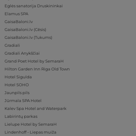
Eglės sanatorija Druskininkai
Elamus SPA
GaisaBaloni.lv
GaisaBaloni.lv (Cēsis)
GaisaBaloni.lv (Tukums)
Gradiali
Gradiali Anykščiai
Grand Poet Hotel by SemaraH
Hilton Garden Inn Riga Old Town
Hotel Sigulda
Hotel SOHO
Jaunpils pils
Jūrmala SPA Hotel
Kalev Spa Hotel and Waterpark
Labirintų parkas
Lielupe Hotel by SemaraH
Lindenhoff - Liepas muiža