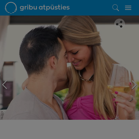
Iepatikās šis piedāvājums?
Līdz brīnišķīgai atpūtai atlikuši tikai daži soļi
PĒRKU