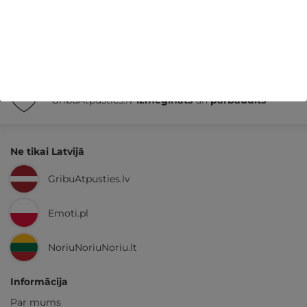
14 dienu
naudas atmaksas garantija
Kvalitatīva klientu
apkalpošana
GribuAtpusties.lv
izmēģināts
un
pārbaudīts
Ne tikai Latvijā
GribuAtpusties.lv
Emoti.pl
NoriuNoriuNoriu.lt
Informācija
Par mums