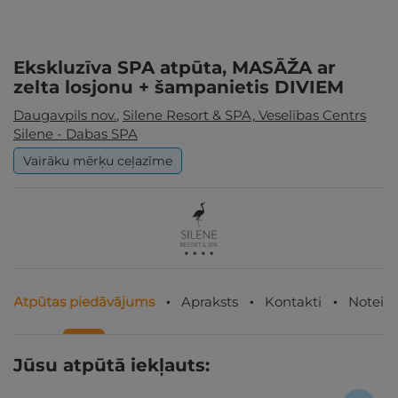
Ekskluzīva SPA atpūta, MASĀŽA ar
zelta losjonu + šampanietis DIVIEM
Daugavpils nov.
,
Silene Resort & SPA, Veselības Centrs
Silene - Dabas SPA
Vairāku mērķu ceļazīme
Atpūtas piedāvājums
Apraksts
Kontakti
Noteik
Jūsu atpūtā iekļauts: