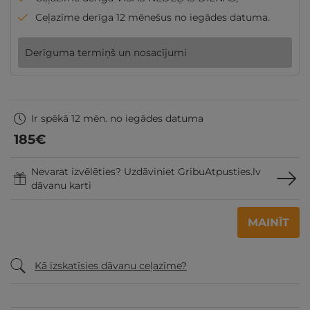
Ceļazīme derīga 12 mēnešus no iegādes datuma.
Derīguma termiņš un nosacījumi
Ir spēkā 12 mēn. no iegādes datuma
185
€
Nevarat izvēlēties? Uzdāviniet GribuAtpusties.lv
dāvanu karti
MAINĪT
Kā izskatīsies dāvanu ceļazīme?