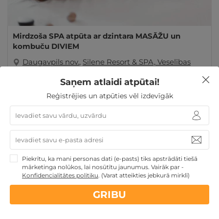
Mirdzoša SPA atpūta ar dzintara MASĀŽU un
kombuču DIVIEM
Daugavpils nov.
,
Silene Resort & SPA, Veselības
Centrs Silene - Dabas SPA
Saņem atlaidi atpūtai!
GRIBU
Reģistrējies un atpūties vēl izdevīgāk
145€
Atpūtai Valentīndienā
Dāvanas ar SPA
Atpūta
diviem
Atpūta Latvijā
Atpūta pie ezera
Piekrītu, ka mani personas dati (e-pasts) tiks apstrādāti tiešā
mārketinga nolūkos, lai nosūtītu jaunumus. Vairāk par -
Konfidencialitātes politiku
.
(Varat atteikties jebkurā mirklī)
GRIBU
Nekādas
apkalpošanas un administrācijas
maksas