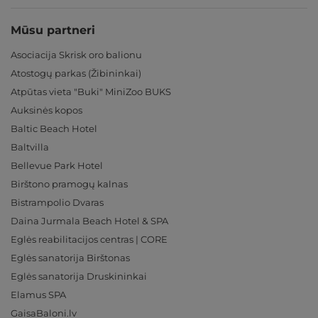
Mūsu partneri
Asociacija Skrisk oro balionu
Atostogų parkas (Žibininkai)
Atpūtas vieta "Buki" MiniZoo BUKS
Auksinės kopos
Baltic Beach Hotel
Baltvilla
Bellevue Park Hotel
Birštono pramogų kalnas
Bistrampolio Dvaras
Daina Jurmala Beach Hotel & SPA
Eglės reabilitacijos centras | CORE
Eglės sanatorija Birštonas
Eglės sanatorija Druskininkai
Elamus SPA
GaisaBaloni.lv