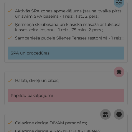
Aktīvās SPA zonas apmeklējums (sauna, tvaika pirts
un swim SPA baseins - 1 reizi, 1 st., 2 pers.;
Ķermeņa skrubēšana un klasiskā masāža ar luksusa
klases zelta losjonu - 1 reizi, 75 min., 2 pers.;
Šampanieša pudele Silenes Terases restorānā - 1 reizi;
SPA un procedūras
Halāti, dvieļi un čības;
Papildu pakalpojumi
Ceļazīme derīga DIVĀM personām;
Ceļazīme derīga VISĀS NEDĒĻAS DIENĀS;