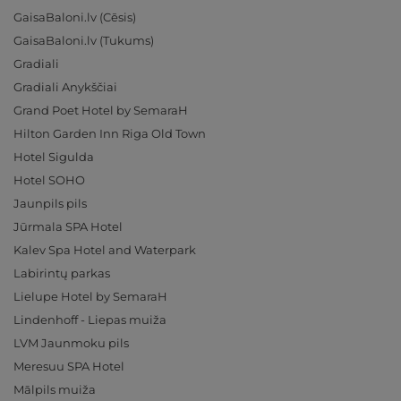
GaisaBaloni.lv (Cēsis)
GaisaBaloni.lv (Tukums)
Gradiali
Gradiali Anykščiai
Grand Poet Hotel by SemaraH
Hilton Garden Inn Riga Old Town
Hotel Sigulda
Hotel SOHO
Jaunpils pils
Jūrmala SPA Hotel
Kalev Spa Hotel and Waterpark
Labirintų parkas
Lielupe Hotel by SemaraH
Lindenhoff - Liepas muiža
LVM Jaunmoku pils
Meresuu SPA Hotel
Mālpils muiža