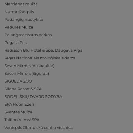
Mārcienas muiža
Nurmuižas pils
Padangių nuotykiai
Padures Muiža
Palangos vasaros parkas
Pegasa Pils
Radisson Blu Hotel & Spa, Daugava Riga
Rīgas Nacionālais zooloģiskais dārzs
Seven Mirrors (Aizkraukle)
Seven Mirrors (Sigulda)
SIGULDA ZOO
Silene Resort & SPA
SODELIŠKIŲ DVARO SODYBA
SPA Hotel Ezeri
Sventes Muiža
Tallinn Viimsi SPA
Ventspils Olimpiskā centra viesnīca