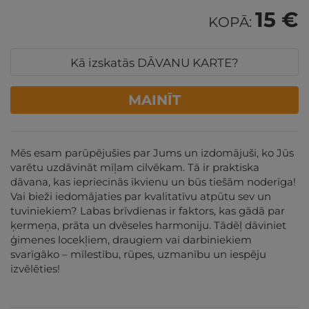
15 €
KOPĀ:
Kā izskatās DĀVANU KARTE?
MAINĪT
Mēs esam parūpējušies par Jums un izdomājuši, ko Jūs
varētu uzdāvināt mīļam cilvēkam. Tā ir praktiska
dāvana, kas iepriecinās ikvienu un būs tiešām noderīga!
Vai bieži iedomājaties par kvalitatīvu atpūtu sev un
tuviniekiem? Labas brīvdienas ir faktors, kas gādā par
ķermeņa, prāta un dvēseles harmoniju. Tādēļ dāviniet
ģimenes locekļiem, draugiem vai darbiniekiem
svarīgāko – mīlestību, rūpes, uzmanību un iespēju
izvēlēties!