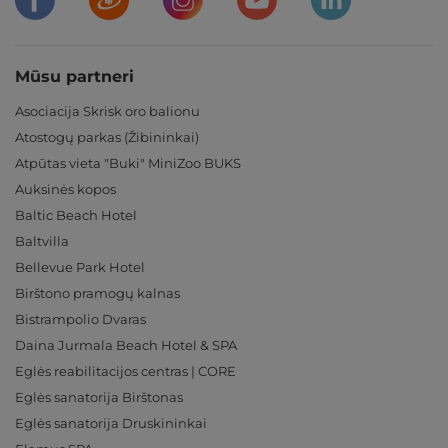
Mūsu partneri
Asociacija Skrisk oro balionu
Atostogų parkas (Žibininkai)
Atpūtas vieta "Buki" MiniZoo BUKS
Auksinės kopos
Baltic Beach Hotel
Baltvilla
Bellevue Park Hotel
Birštono pramogų kalnas
Bistrampolio Dvaras
Daina Jurmala Beach Hotel & SPA
Eglės reabilitacijos centras | CORE
Eglės sanatorija Birštonas
Eglės sanatorija Druskininkai