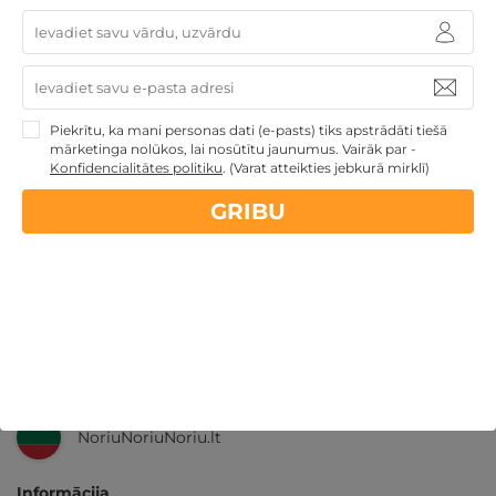
Nekādas
apkalpošanas un administrācijas
maksas
14 dienu
naudas atmaksas garantija
Piekrītu, ka mani personas dati (e-pasts) tiks apstrādāti tiešā
Kvalitatīva klientu
apkalpošana
mārketinga nolūkos, lai nosūtītu jaunumus. Vairāk par -
Konfidencialitātes politiku
.
(Varat atteikties jebkurā mirklī)
GribuAtpusties.lv
izmēģināts
un
pārbaudīts
GRIBU
Ne tikai Latvijā
GribuAtpusties.lv
Emoti.pl
NoriuNoriuNoriu.lt
Informācija