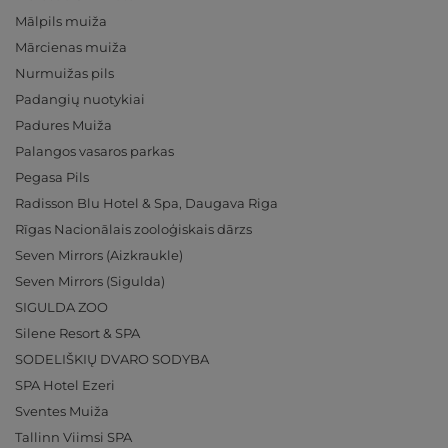
Mālpils muiža
Mārcienas muiža
Nurmuižas pils
Padangių nuotykiai
Padures Muiža
Palangos vasaros parkas
Pegasa Pils
Radisson Blu Hotel & Spa, Daugava Riga
Rīgas Nacionālais zooloģiskais dārzs
Seven Mirrors (Aizkraukle)
Seven Mirrors (Sigulda)
SIGULDA ZOO
Silene Resort & SPA
SODELIŠKIŲ DVARO SODYBA
SPA Hotel Ezeri
Sventes Muiža
Tallinn Viimsi SPA