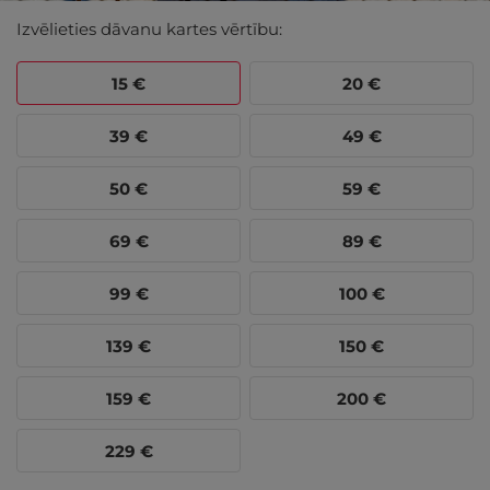
Izvēlieties dāvanu kartes vērtību:
15
€
20
€
39
€
49
€
50
€
59
€
69
€
89
€
99
€
100
€
139
€
150
€
159
€
200
€
229
€