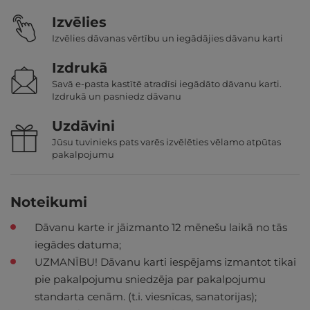
Izvēlies
Izvēlies dāvanas vērtību un iegādājies dāvanu karti
Izdrukā
Savā e-pasta kastītē atradīsi iegādāto dāvanu karti.
Izdrukā un pasniedz dāvanu
Uzdāvini
Jūsu tuvinieks pats varēs izvēlēties vēlamo atpūtas
pakalpojumu
Noteikumi
Dāvanu karte ir jāizmanto 12 mēnešu laikā no tās
iegādes datuma;
UZMANĪBU! Dāvanu karti iespējams izmantot tikai
pie pakalpojumu sniedzēja par pakalpojumu
standarta cenām. (t.i. viesnīcas, sanatorijas);