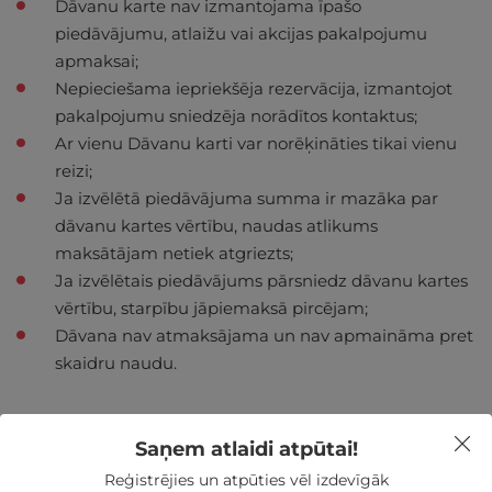
Dāvanu karte nav izmantojama īpašo
piedāvājumu, atlaižu vai akcijas pakalpojumu
apmaksai;
Nepieciešama iepriekšēja rezervācija, izmantojot
pakalpojumu sniedzēja norādītos kontaktus;
Ar vienu Dāvanu karti var norēķināties tikai vienu
reizi;
Ja izvēlētā piedāvājuma summa ir mazāka par
dāvanu kartes vērtību, naudas atlikums
maksātājam netiek atgriezts;
Ja izvēlētais piedāvājums pārsniedz dāvanu kartes
vērtību, starpību jāpiemaksā pircējam;
Dāvana nav atmaksājama un nav apmaināma pret
skaidru naudu.
Saņem atlaidi atpūtai!
Reģistrējies un atpūties vēl izdevīgāk