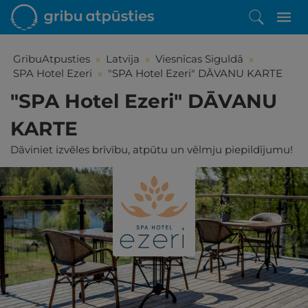
GribuAtpusties
»
Latvija
»
Viesnīcas Siguldā
»
SPA Hotel Ezeri
»
"SPA Hotel Ezeri" DĀVANU KARTE
"SPA Hotel Ezeri" DĀVANU
KARTE
Dāviniet izvēles brīvību, atpūtu un vēlmju piepildījumu!