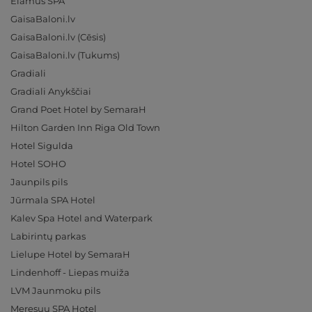
Elamus SPA
GaisaBaloni.lv
GaisaBaloni.lv (Cēsis)
GaisaBaloni.lv (Tukums)
Gradiali
Gradiali Anykščiai
Grand Poet Hotel by SemaraH
Hilton Garden Inn Riga Old Town
Hotel Sigulda
Hotel SOHO
Jaunpils pils
Jūrmala SPA Hotel
Kalev Spa Hotel and Waterpark
Labirintų parkas
Lielupe Hotel by SemaraH
Lindenhoff - Liepas muiža
LVM Jaunmoku pils
Meresuu SPA Hotel