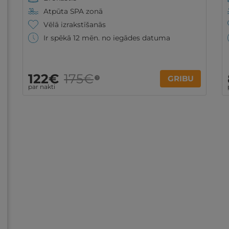
Atpūta SPA zonā
Vēlā izrakstīšanās
Ir spēkā 12 mēn. no iegādes datuma
122€
175€
GRIBU
?
par nakti