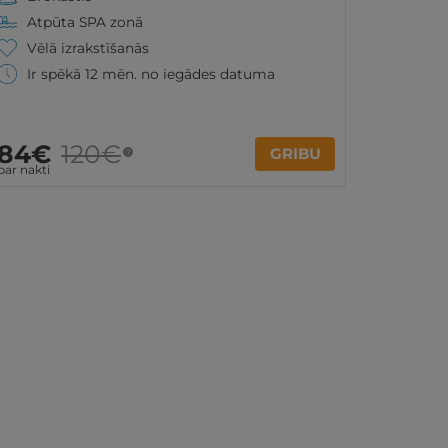
Atpūta SPA zonā
Vēlā izrakstīšanās
Ir spēkā 12 mēn. no iegādes datuma
84€
120€
GRIBU
?
par nakti