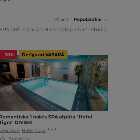
Atlasīt:
Populārākie
SPA brīžus Gaujas Nacionālā parka teritorijā,
- 30%
Derīgs arī VASARĀ
Romantiska 1 nakts SPA atpūta "Hotel
Tigra" DIVIEM
★ ★ ★
Cēsu nov.
,
Hotel Tigra
Brokastis