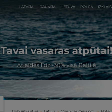
LATVIJA
IGAUNIJA
LIETUVA
POLIJA
IZKLAI
Tavai vasaras atpūtai
Atlaides līdz -30% visā Baltijā
GribuAtpusties
»
Latvija
»
Viesnīcas Cēsu nov.
»
Hotel 