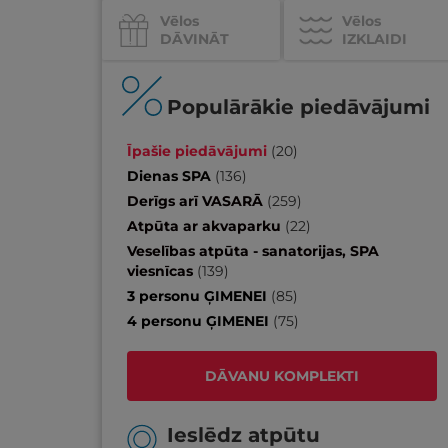
Vēlos
Vēlos
DĀVINĀT
IZKLAIDI
Populārākie piedāvājumi
Īpašie piedāvājumi
(
20
)
Dienas SPA
(
136
)
Derīgs arī VASARĀ
(
259
)
Atpūta ar akvaparku
(
22
)
Veselības atpūta - sanatorijas, SPA
viesnīcas
(
139
)
3 personu ĢIMENEI
(
85
)
4 personu ĢIMENEI
(
75
)
DĀVANU KOMPLEKTI
Ieslēdz atpūtu