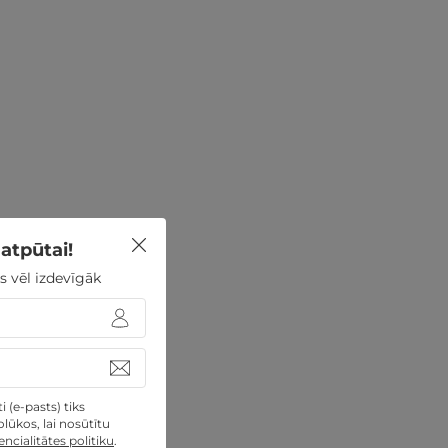
atpūtai!
s vēl izdevīgāk
 (e-pasts) tiks
lūkos, lai nosūtītu
ncialitātes politiku
.