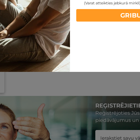
(Varat atteikties jebkurā mirklī
GRIB
REĢISTRĒJIET
Reģistrējoties Jū
piedāvājumus un