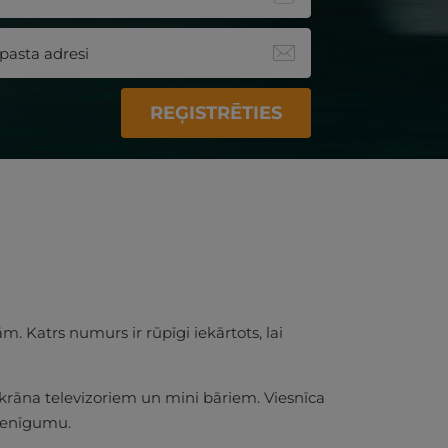
REĢISTRĒTIES
 Katrs numurs ir rūpīgi iekārtots, lai
krāna televizoriem un mini bāriem. Viesnīca
dienīgumu.