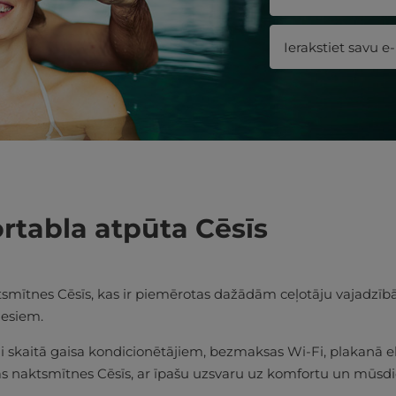
ortabla atpūta Cēsīs
mītnes Cēsīs, kas ir piemērotas dažādām ceļotāju vajadzībām.
iesiem.
i skaitā gaisa kondicionētājiem, bezmaksas Wi-Fi, plakanā e
tīvas naktsmītnes Cēsīs, ar īpašu uzsvaru uz komfortu un mūs