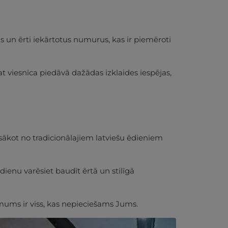
 un ērti iekārtotus numurus, kas ir piemēroti
 viesnīca piedāvā dažādas izklaides iespējas,
 sākot no tradicionālajiem latviešu ēdieniem
ienu varēsiet baudīt ērtā un stilīgā
mums ir viss, kas nepieciešams Jums.