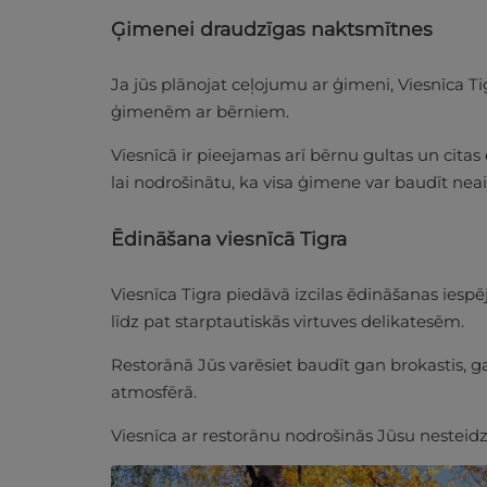
Ģimenei draudzīgas naktsmītnes
Ja jūs plānojat ceļojumu ar ģimeni, Viesnīca Tig
ģimenēm ar bērniem.
Viesnīcā ir pieejamas arī bērnu gultas un cita
lai nodrošinātu, ka visa ģimene var baudīt ne
Ēdināšana viesnīcā Tigra
Viesnīca Tigra piedāvā izcilas ēdināšanas iespē
līdz pat starptautiskās virtuves delikatesēm.
Restorānā Jūs varēsiet baudīt gan brokastis, g
atmosfērā.
Viesnīca ar restorānu nodrošinās Jūsu nesteid