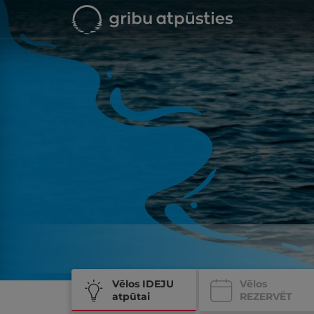
Vēlos IDEJU
Vēlos
atpūtai
REZERVĒT