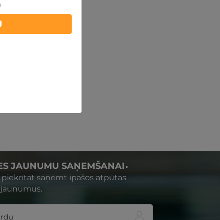
)
U
IES JAUNUMU SAŅEMŠANAI
s piekrītat saņemt īpašos atpūtas
 jaunumus.