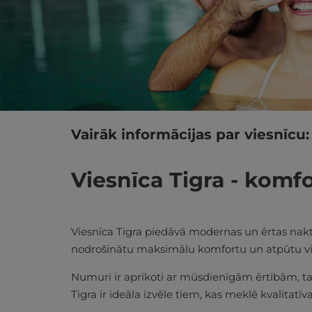
Vairāk informācijas par viesnīcu:
Viesnīca Tigra - komf
Viesnīca Tigra piedāvā modernas un ērtas nakts
nodrošinātu maksimālu komfortu un atpūtu v
Numuri ir aprīkoti ar mūsdienīgām ērtībām, ta
Tigra ir ideāla izvēle tiem, kas meklē kvalita