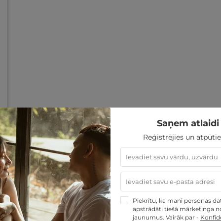
Saņem atlaidi 
Reģistrējies un atpūtie
Piekrītu, ka mani personas dati
apstrādāti tiešā mārketinga no
jaunumus. Vairāk par -
Konfide