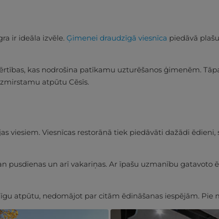
ra ir ideāla izvēle.
Ģimenei draudzīgā viesnīca
piedāvā plašus
s ērtības, kas nodrošina patīkamu uzturēšanos ģimenēm. Tāpat
aizmirstamu atpūtu Cēsīs.
jas viesiem. Viesnīcas restorānā tiek piedāvāti dažādi ēdieni,
an pusdienas un arī vakariņas. Ar īpašu uzmanību gatavoto ēd
zīgu atpūtu, nedomājot par citām ēdināšanas iespējām. Pie 