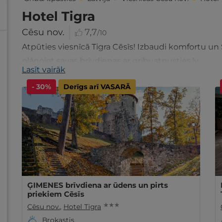
Hotel Tigra
Cēsu nov.
7,7
/10
Atpūties viesnīcā Tigra Cēsīs! Izbaudi komfortu un 
plānojot savas brīvdienas ar gribuatpusties.lv.
Lasīt vairāk
- 30%
Derīgs arī VASARĀ
ĢIMENES brīvdiena ar ūdens un pirts
priekiem Cēsīs
★ ★ ★
Cēsu nov.
,
Hotel Tigra
Brokastis