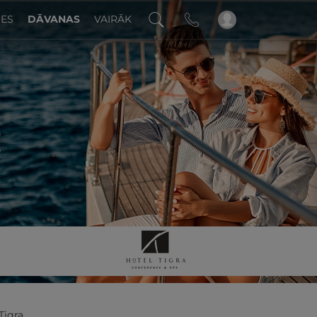
DES
DĀVANAS
VAIRĀK
!
Tigra