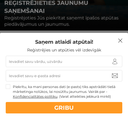
REĢISTRĒJIETIES JAUNUMU
SAŅEMŠANAI
Reģistrējoties Jūs piekrītat saņemt īpašos atpūtas
piedāvājumus un jaunumus.
Saņem atlaidi atpūtai!
Reģistrējies un atpūties vēl izdevīgāk
REĢISTRĒTIES
Piekrītu, ka mani personas dati (e-pasts) tiks apstrādāti tiešā
mārketinga nolūkos, lai nosūtītu jaunumus. Vairāk par -
Konfidencialitātes politiku
.
(Varat atteikties jebkurā mirklī)
Nekādas
apkalpošanas un administrācijas
maksas
GRIBU
14 dienu
naudas atmaksas garantija