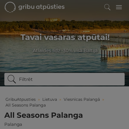
Tavai vasaras atpūtai!
Atlaides līdz -30% visā Baltijā
Filtrēt
GribuAtpusties
»
Lietuva
»
Viesnīcas Palangā
»
All Seasons Palanga
All Seasons Palanga
Palanga