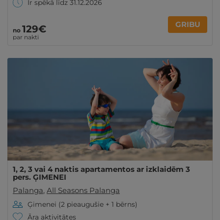
Ir spēkā līdz 31.12.2026
GRIBU
129€
no
par nakti
1, 2, 3 vai 4 naktis apartamentos ar izklaidēm 3
pers. ĢIMENEI
Palanga
,
All Seasons Palanga
Ģimenei (2 pieaugušie + 1 bērns)
Āra aktivitātes