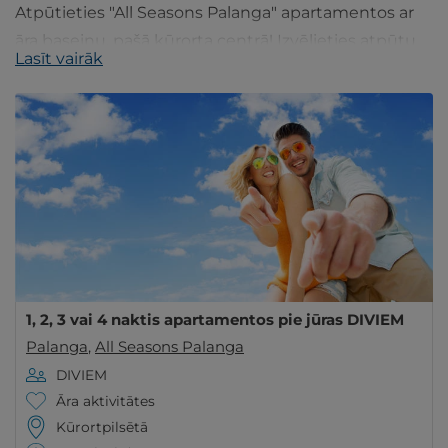
Atpūtieties "All Seasons Palanga" apartamentos ar
āra baseinu, pašā kūrorta centrā! Izvēlieties atpūtu
Lasīt vairāk
DIVIEM vai ĢIMENEI renovētos dzīvokļos.
1, 2, 3 vai 4 naktis apartamentos pie jūras DIVIEM
Palanga
,
All Seasons Palanga
DIVIEM
Āra aktivitātes
Kūrortpilsētā