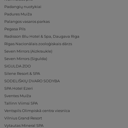
Padangių nuotykiai
Padures Muiža
Palangos vasaros parkas
Pegasa Pils
Radisson Blu Hotel & Spa, Daugava Riga
Rīgas Nacionālais zooloģiskais dārzs
Seven Mirrors (Aizkraukle)
Seven Mirrors (Sigulda)
SIGULDA ZOO
Silene Resort & SPA
SODELIŠKIŲ DVARO SODYBA
SPA Hotel Ezeri
Sventes Muiža
Tallinn Viimsi SPA
Ventspils Olimpiskā centra viesnīca
Vilnius Grand Resort
Vytautas Mineral SPA