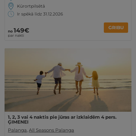
Kūrortpilsētā
Ir spēkā līdz 31.12.2026
GRIBU
149€
no
par nakti
1, 2, 3 vai 4 naktis pie jūras ar izklaidēm 4 pers.
ĢIMENEI
Palanga
,
All Seasons Palanga