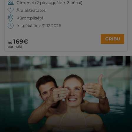
Ģimenei (2 pieaugušie + 2 bērni)
Āra aktivitātes
Kūrortpilsētā
Ir spēkā līdz 31.12.2026
GRIBU
169€
no
par nakti