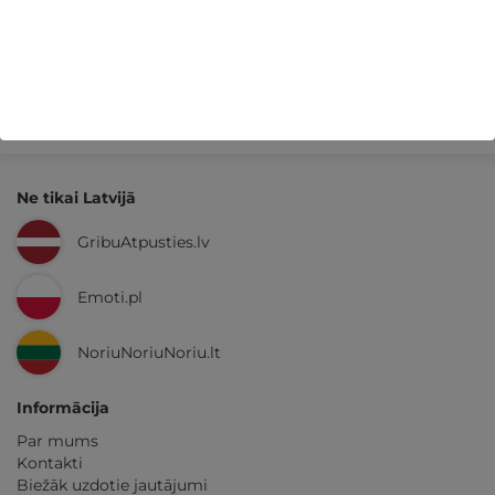
Kvalitatīva klientu
apkalpošana
GribuAtpusties.lv
izmēģināts
un
pārbaudīts
Ne tikai Latvijā
GribuAtpusties.lv
Emoti.pl
NoriuNoriuNoriu.lt
Informācija
Par mums
Kontakti
Biežāk uzdotie jautājumi