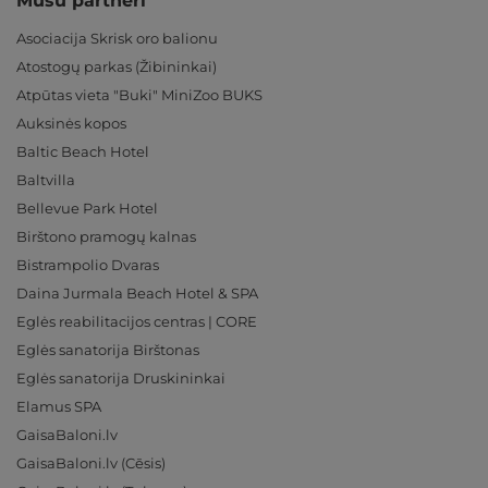
Mūsu partneri
Asociacija Skrisk oro balionu
Atostogų parkas (Žibininkai)
Atpūtas vieta "Buki" MiniZoo BUKS
Auksinės kopos
Baltic Beach Hotel
Baltvilla
Bellevue Park Hotel
Birštono pramogų kalnas
Bistrampolio Dvaras
Daina Jurmala Beach Hotel & SPA
Eglės reabilitacijos centras | CORE
Eglės sanatorija Birštonas
Eglės sanatorija Druskininkai
Elamus SPA
GaisaBaloni.lv
GaisaBaloni.lv (Cēsis)