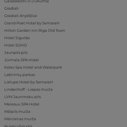
GaisaBaloni.lv (Tukums)
Gradiali
Gradiali Anykščiai
Grand Poet Hotel by SemaraH
Hilton Garden Inn Riga Old Town
Hotel Sigulda
Hotel SOHO
Jaunpils pils
Jūrmala SPA Hotel
Kalev Spa Hotel and Waterpark
Labirintų parkas
Lielupe Hotel by SemaraH
Lindenhoff - Liepas muiža
LVM Jaunmoku pils
Meresuu SPA Hotel
Mālpils muiža
Mārcienas muiža
Nurmuižas pils