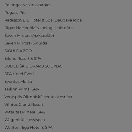
Palangos vasaros parkas
Pegasa Pils
Radisson Blu Hotel & Spa, Daugava Riga
Rīgas Nacionālais zooloģiskais dārzs
Seven Mirrors (Aizkraukle)
Seven Mirrors (Sigulda)
SIGULDA ZOO
Silene Resort & SPA
SODELIŠKIŲ DVARO SODYBA
SPA Hotel Ezeri
Sventes Muiža
Tallinn Viimsi SPA
Ventspils Olimpiskā centra viesnīca
Vilnius Grand Resort
Vytautas Mineral SPA
Wagenküll Lossispaa
Wellton Riga Hotel & SPA