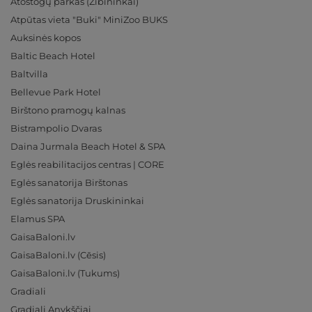
Atostogų parkas (Žibininkai)
Atpūtas vieta "Buki" MiniZoo BUKS
Auksinės kopos
Baltic Beach Hotel
Baltvilla
Bellevue Park Hotel
Birštono pramogų kalnas
Bistrampolio Dvaras
Daina Jurmala Beach Hotel & SPA
Eglės reabilitacijos centras | CORE
Eglės sanatorija Birštonas
Eglės sanatorija Druskininkai
Elamus SPA
GaisaBaloni.lv
GaisaBaloni.lv (Cēsis)
GaisaBaloni.lv (Tukums)
Gradiali
Gradiali Anykščiai