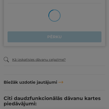
PĒRKU
Kā izskatīsies dāvanu ceļazīme?
Biežāk uzdotie jautājumi
Citi daudzfunkcionālās dāvanu kartes
piedāvājumi: