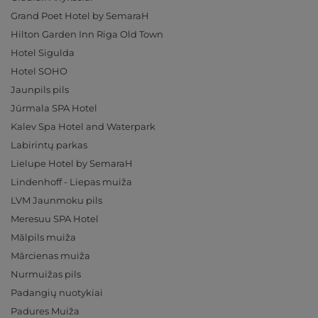
Grand Poet Hotel by SemaraH
Hilton Garden Inn Riga Old Town
Hotel Sigulda
Hotel SOHO
Jaunpils pils
Jūrmala SPA Hotel
Kalev Spa Hotel and Waterpark
Labirintų parkas
Lielupe Hotel by SemaraH
Lindenhoff - Liepas muiža
LVM Jaunmoku pils
Meresuu SPA Hotel
Mālpils muiža
Mārcienas muiža
Nurmuižas pils
Padangių nuotykiai
Padures Muiža