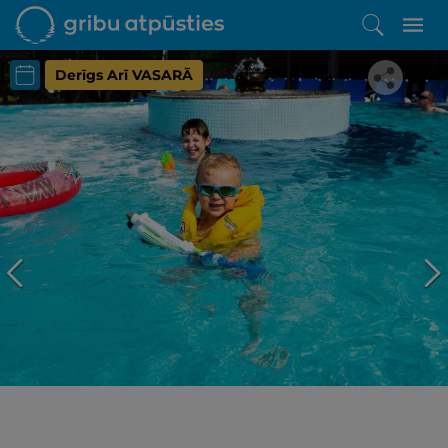
Derīgs Arī VASARĀ
Iepatikās šis piedāvājums?
Līdz brīnišķīgai atpūtai atlikuši tikai daži soļi
PĒRKU