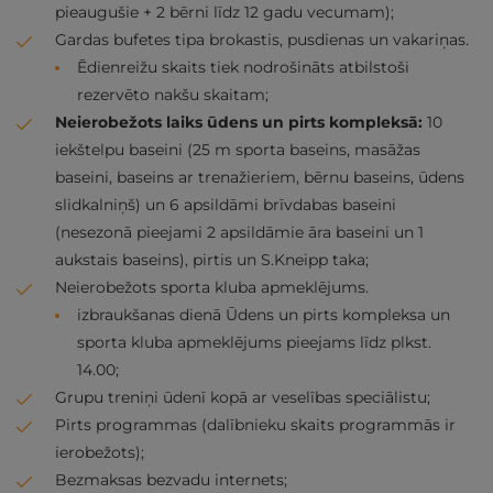
pieaugušie + 2 bērni līdz 12 gadu vecumam);
Gardas bufetes tipa brokastis, pusdienas un vakariņas.
Ēdienreižu skaits tiek nodrošināts atbilstoši
rezervēto nakšu skaitam;
Neierobežots laiks ūdens un pirts kompleksā:
10
iekštelpu baseini (25 m sporta baseins, masāžas
baseini, baseins ar trenažieriem, bērnu baseins, ūdens
slidkalniņš) un 6 apsildāmi brīvdabas baseini
(nesezonā pieejami 2 apsildāmie āra baseini un 1
aukstais baseins), pirtis un S.Kneipp taka;
Neierobežots sporta kluba apmeklējums.
izbraukšanas dienā Ūdens un pirts kompleksa un
sporta kluba apmeklējums pieejams līdz plkst.
14.00;
Grupu treniņi ūdenī kopā ar veselības speciālistu;
Pirts programmas (dalībnieku skaits programmās ir
ierobežots);
Bezmaksas bezvadu internets;