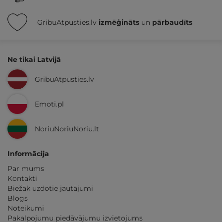
GribuAtpusties.lv
izmēģināts
un
pārbaudīts
Ne tikai Latvijā
GribuAtpusties.lv
Emoti.pl
NoriuNoriuNoriu.lt
Informācija
Par mums
Kontakti
Biežāk uzdotie jautājumi
Blogs
Noteikumi
Pakalpojumu piedāvājumu izvietojums