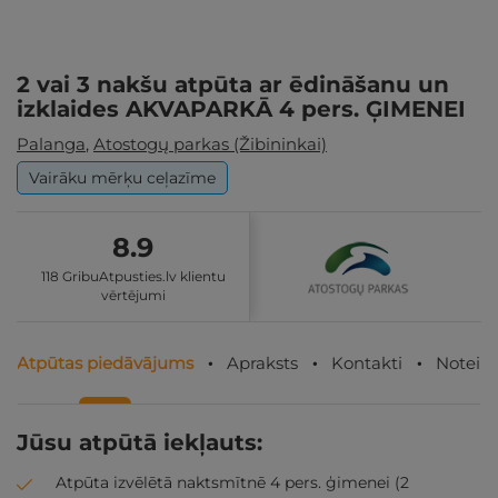
2 vai 3 nakšu atpūta ar ēdināšanu un
izklaides AKVAPARKĀ 4 pers. ĢIMENEI
Palanga
,
Atostogų parkas (Žibininkai)
Vairāku mērķu ceļazīme
8.9
118 GribuAtpusties.lv klientu
vērtējumi
Atpūtas piedāvājums
Apraksts
Kontakti
Noteik
Jūsu atpūtā iekļauts:
Atpūta izvēlētā naktsmītnē 4 pers. ģimenei (2