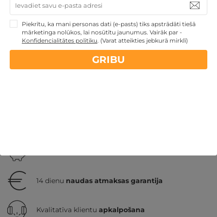
212€
no
GRIBU
Par 2 naktīm
Piekrītu, ka mani personas dati (e-pasts) tiks apstrādāti tiešā
mārketinga nolūkos, lai nosūtītu jaunumus. Vairāk par -
Konfidencialitātes politiku
.
(Varat atteikties jebkurā mirklī)
GRIBU
Skolēnu brīvlaikam
Derīgs arī VASARĀ
Atpūta ar
akvaparku
Veselības atpūta - sanatorijas, SPA viesnīcas
Dāvanas ar nakšņošanu
Dāvanas ģimenei
4
personu ĢIMENEI
Atpūta decembra svētku brīvdienās
Ģimenes atpūta
Nekādas
apkalpošanas un administrācijas
maksas
14 dienu
naudas atmaksas garantija
Kvalitatīva klientu
apkalpošana