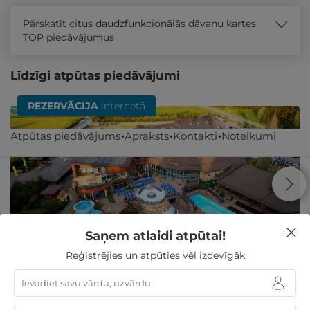
Pārskatīt citus daudzfunkcionālās dāvanu kartes
TOP piedāvājumus
Līdzīgi atpūtas piedāvājumi
REZERVĀCIJA
internetā
Atpūtas piedāvājums
Apraksts
Kontakti
Noteikumi
Saņem atlaidi atpūtai!
Reģistrējies un atpūties vēl izdevīgāk
2 vai 3 naktis Palangas apkārtnē ar
NEIEROBEŽOTĀM ūdens izklaidēm DIVIEM
Palanga
,
Atostogų parkas (Žibininkai)