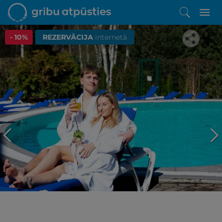
- 10%
REZERVĀCIJA
internetā
Iepatikās šis piedāvājums?
Līdz brīnišķīgai atpūtai atlikuši tikai daži soļi
PĒRKU