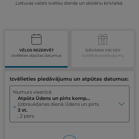
Lietuvas valsts svētku dienās un skolēnu brīvlaikā.
VĒLOS REZERVĒT
DĀVANAI VAI SEV
Izvēlēties atpūtas datumus
Izvēlēties piedāvājumu
Izvēlieties piedāvājumu un atpūtas datumus:
Numurs viesnīcā
Atpūta Ūdens un pirts kompleksā
(izbraukšanas dienā Ūdens un pirts kompleksa un sp
3 st.
, 2 pers.