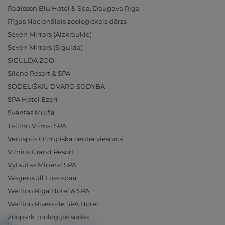
Radisson Blu Hotel & Spa, Daugava Riga
Rīgas Nacionālais zooloģiskais dārzs
Seven Mirrors (Aizkraukle)
Seven Mirrors (Sigulda)
SIGULDA ZOO
Silene Resort & SPA
SODELIŠKIŲ DVARO SODYBA
SPA Hotel Ezeri
Sventes Muiža
Tallinn Viimsi SPA
Ventspils Olimpiskā centra viesnīca
Vilnius Grand Resort
Vytautas Mineral SPA
Wagenküll Lossispaa
Wellton Riga Hotel & SPA
Wellton Riverside SPA Hotel
Zoopark zoologijos sodas