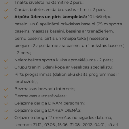
1 nakts izvēlētā naktsmītnē 2 pers.;
Gardas bufetes veida brokastis - 1 reizi, 2 pers.;
Atpūta ūdens un pirts kompleksā:
10 iekštelpu
baseini un 6 apsildāmi brīvdabas baseini (25 m sporta
baseins, masāžas baseini, baseins ar trenažieriem,
bērnu baseins, pirtis un Kneipa taka | nesezonā
pieejami 2 apsildāmie āra baseini un 1 aukstais baseins)
- 2 pers.;
Neierobežots sporta kluba apmeklējums - 2 pers.;
Grupu treniņi ūdenī kopā ar veselības speciālistu;
Pirts programmas (dalībnieku skaits programmās ir
ierobežots);
Bezmaksas bezvadu internets;
Bezmaksas autostāvvieta;
Ceļazīme derīga DIVĀM personām;
Ceļazīme derīga DARBA DIENĀS;
Ceļazīme derīga 12 mēnešus no iegādes datuma,
izņemot: 31.12., 07.06., 15.06.-31.08., 20.12.-04.01., kā arī