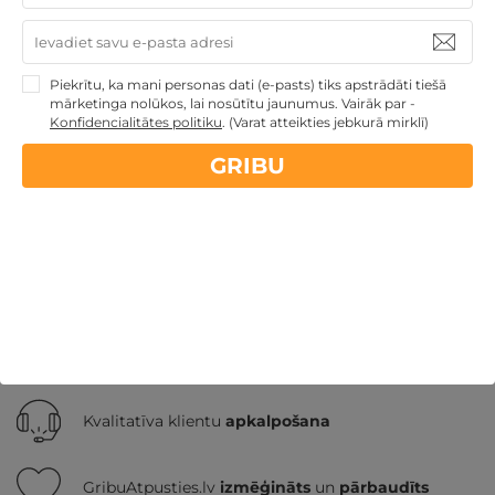
Piekrītu, ka mani personas dati (e-pasts) tiks apstrādāti tiešā
Ziemassvētku dāvanas
Atpūta ar akvaparku
mārketinga nolūkos, lai nosūtītu jaunumus. Vairāk par -
Veselības atpūta - sanatorijas, SPA viesnīcas
Dāvanas ar
Konfidencialitātes politiku
.
(Varat atteikties jebkurā mirklī)
nakšņošanu
TOP pirktākās dāvanas
Atpūta
decembra svētku brīvdienās
Atpūta diviem
TOP
GRIBU
atpūta Baltijā
Nekādas
apkalpošanas un administrācijas
maksas
14 dienu
naudas atmaksas garantija
Kvalitatīva klientu
apkalpošana
GribuAtpusties.lv
izmēģināts
un
pārbaudīts