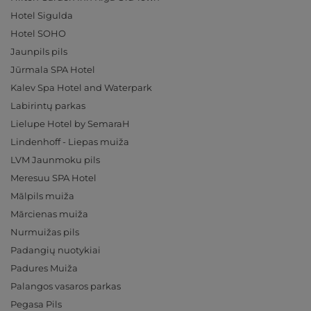
Hotel Sigulda
Hotel SOHO
Jaunpils pils
Jūrmala SPA Hotel
Kalev Spa Hotel and Waterpark
Labirintų parkas
Lielupe Hotel by SemaraH
Lindenhoff - Liepas muiža
LVM Jaunmoku pils
Meresuu SPA Hotel
Mālpils muiža
Mārcienas muiža
Nurmuižas pils
Padangių nuotykiai
Padures Muiža
Palangos vasaros parkas
Pegasa Pils