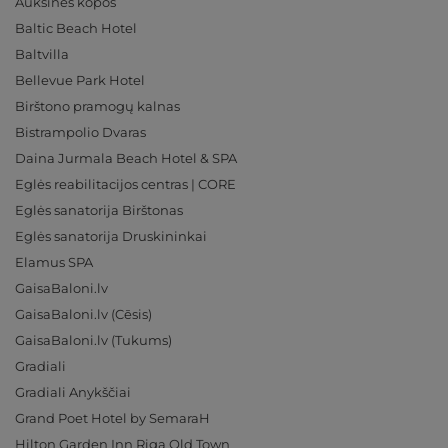
Auksinės kopos
Baltic Beach Hotel
Baltvilla
Bellevue Park Hotel
Birštono pramogų kalnas
Bistrampolio Dvaras
Daina Jurmala Beach Hotel & SPA
Eglės reabilitacijos centras | CORE
Eglės sanatorija Birštonas
Eglės sanatorija Druskininkai
Elamus SPA
GaisaBaloni.lv
GaisaBaloni.lv (Cēsis)
GaisaBaloni.lv (Tukums)
Gradiali
Gradiali Anykščiai
Grand Poet Hotel by SemaraH
Hilton Garden Inn Riga Old Town