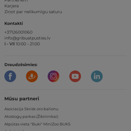
Partneriem
Karjera
Ziņot par nelikumīgu saturu
Kontakti
+37126001060
info@gribuatpusties.lv
I - VII
10:00 - 21:00
Draudzēsimies:
Mūsu partneri
Asociacija Skrisk oro balionu
Atostogų parkas (Žibininkai)
Atpūtas vieta "Buki" MiniZoo BUKS