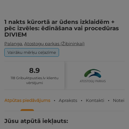
1 nakts kūrortā ar ūdens izklaidēm +
pēc izvēles: ēdināšana vai procedūras
DIVIEM
Palanga
,
Atostogų parkas (Žibininkai)
Vairāku mērķu ceļazīme
8.9
118 GribuAtpusties.lv klientu
vērtējumi
Atpūtas piedāvājums
Apraksts
Kontakti
Noteik
Jūsu atpūtā iekļauts: