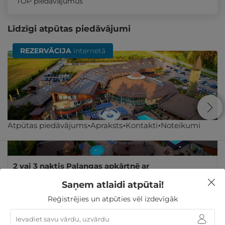
TOP piedāvājumus
Līdzīgi atpūtas piedāvājumi
REZERVĀCIJA
internetā
Atpūtas piedāvājums
Apraksts
Kontakti
Noteikumi
2 vai 3 naktis Palangas apkārtnē ar
NEIEROBEŽOTĀM ūdens izklaidēm DIVIEM
Saņem atlaidi atpūtai!
Palanga
,
Atostogų parkas (Žibininkai)
Reģistrējies un atpūties vēl izdevīgāk
212€
no
GRIBU
Par 2 naktīm