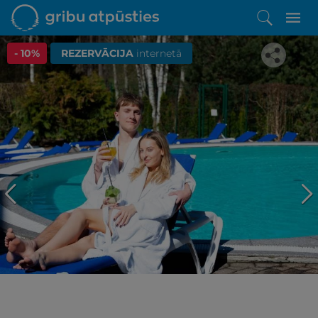
- 10%
REZERVĀCIJA
internetā
Iepatikās šis piedāvājums?
Līdz brīnišķīgai atpūtai atlikuši tikai daži soļi
PĒRKU