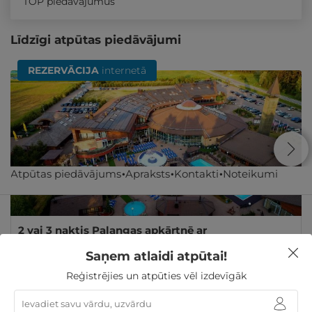
TOP piedāvājumus
Līdzīgi atpūtas piedāvājumi
REZERVĀCIJA
internetā
Atpūtas piedāvājums
Apraksts
Kontakti
Noteikumi
2 vai 3 naktis Palangas apkārtnē ar
NEIEROBEŽOTĀM ūdens izklaidēm DIVIEM
Saņem atlaidi atpūtai!
Palanga
,
Atostogų parkas (Žibininkai)
Reģistrējies un atpūties vēl izdevīgāk
212€
no
GRIBU
Par 2 naktīm