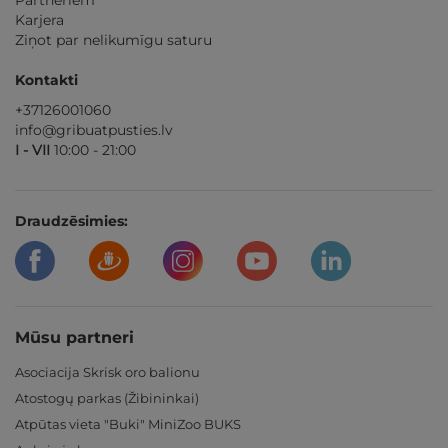
Partneriem
Karjera
Ziņot par nelikumīgu saturu
Kontakti
+37126001060
info@gribuatpusties.lv
I - VII
10:00 - 21:00
Draudzēsimies:
Mūsu partneri
Asociacija Skrisk oro balionu
Atostogų parkas (Žibininkai)
Atpūtas vieta "Buki" MiniZoo BUKS