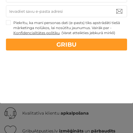
Piekrītu, ka mani personas dati (e-pasts) tiks apstrādāti tiešā
Ziemassvētku dāvanas
Atpūta ar akvaparku
mārketinga nolūkos, lai nosūtītu jaunumus. Vairāk par -
Veselības atpūta - sanatorijas, SPA viesnīcas
Dāvanas ar
Konfidencialitātes politiku
.
(Varat atteikties jebkurā mirklī)
nakšņošanu
TOP pirktākās dāvanas
Atpūta
decembra svētku brīvdienās
Atpūta diviem
TOP
GRIBU
atpūta Baltijā
Nekādas
apkalpošanas un administrācijas
maksas
14 dienu
naudas atmaksas garantija
Kvalitatīva klientu
apkalpošana
GribuAtpusties.lv
izmēģināts
un
pārbaudīts