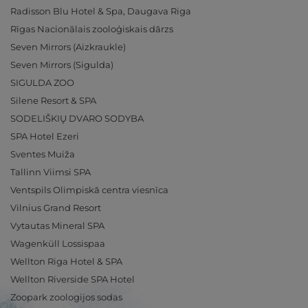
Radisson Blu Hotel & Spa, Daugava Riga
Rīgas Nacionālais zooloģiskais dārzs
Seven Mirrors (Aizkraukle)
Seven Mirrors (Sigulda)
SIGULDA ZOO
Silene Resort & SPA
SODELIŠKIŲ DVARO SODYBA
SPA Hotel Ezeri
Sventes Muiža
Tallinn Viimsi SPA
Ventspils Olimpiskā centra viesnīca
Vilnius Grand Resort
Vytautas Mineral SPA
Wagenküll Lossispaa
Wellton Riga Hotel & SPA
Wellton Riverside SPA Hotel
Zoopark zoologijos sodas