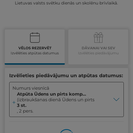
Lietuvas valsts svētku dienās un skolēnu brīvlaikā.
VĒLOS REZERVĒT
DĀVANAI VAI SEV
Izvēlēties atpūtas datumus
Izvēlēties piedāvājumu
Izvēlieties piedāvājumu un atpūtas datumus:
Numurs viesnīcā
Atpūta Ūdens un pirts kompleksā
(izbraukšanas dienā Ūdens un pirts kompleksa un sp
3 st.
, 2 pers.