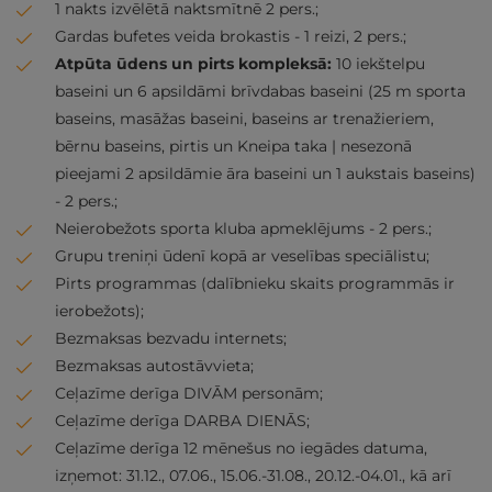
1 nakts izvēlētā naktsmītnē 2 pers.;
Gardas bufetes veida brokastis - 1 reizi, 2 pers.;
Atpūta ūdens un pirts kompleksā:
10 iekštelpu
baseini un 6 apsildāmi brīvdabas baseini (25 m sporta
baseins, masāžas baseini, baseins ar trenažieriem,
bērnu baseins, pirtis un Kneipa taka | nesezonā
pieejami 2 apsildāmie āra baseini un 1 aukstais baseins)
- 2 pers.;
Neierobežots sporta kluba apmeklējums - 2 pers.;
Grupu treniņi ūdenī kopā ar veselības speciālistu;
Pirts programmas (dalībnieku skaits programmās ir
ierobežots);
Bezmaksas bezvadu internets;
Bezmaksas autostāvvieta;
Ceļazīme derīga DIVĀM personām;
Ceļazīme derīga DARBA DIENĀS;
Ceļazīme derīga 12 mēnešus no iegādes datuma,
izņemot: 31.12., 07.06., 15.06.-31.08., 20.12.-04.01., kā arī