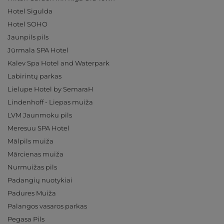
Hotel Sigulda
Hotel SOHO
Jaunpils pils
Jūrmala SPA Hotel
Kalev Spa Hotel and Waterpark
Labirintų parkas
Lielupe Hotel by SemaraH
Lindenhoff - Liepas muiža
LVM Jaunmoku pils
Meresuu SPA Hotel
Mālpils muiža
Mārcienas muiža
Nurmuižas pils
Padangių nuotykiai
Padures Muiža
Palangos vasaros parkas
Pegasa Pils