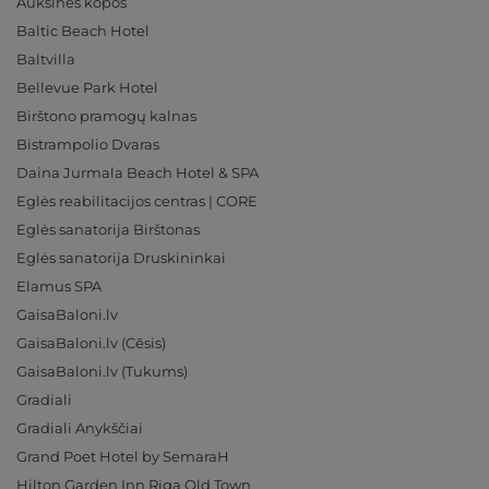
Auksinės kopos
Baltic Beach Hotel
Baltvilla
Bellevue Park Hotel
Birštono pramogų kalnas
Bistrampolio Dvaras
Daina Jurmala Beach Hotel & SPA
Eglės reabilitacijos centras | CORE
Eglės sanatorija Birštonas
Eglės sanatorija Druskininkai
Elamus SPA
GaisaBaloni.lv
GaisaBaloni.lv (Cēsis)
GaisaBaloni.lv (Tukums)
Gradiali
Gradiali Anykščiai
Grand Poet Hotel by SemaraH
Hilton Garden Inn Riga Old Town