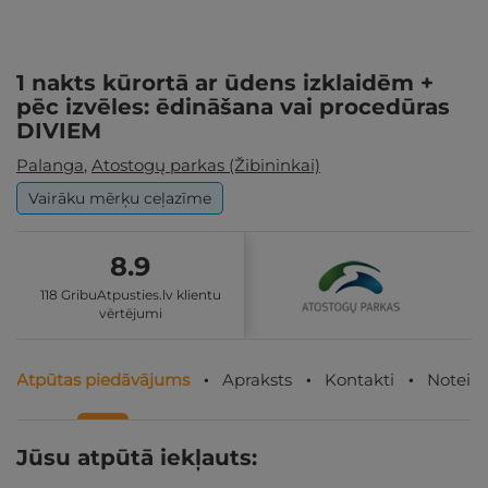
1 nakts kūrortā ar ūdens izklaidēm +
pēc izvēles: ēdināšana vai procedūras
DIVIEM
Palanga
,
Atostogų parkas (Žibininkai)
Vairāku mērķu ceļazīme
8.9
118 GribuAtpusties.lv klientu
vērtējumi
Atpūtas piedāvājums
Apraksts
Kontakti
Noteik
Jūsu atpūtā iekļauts: