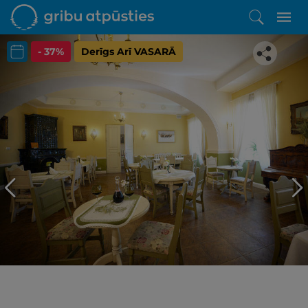
- 37%
Derīgs Arī VASARĀ
Iepatikās šis piedāvājums?
Līdz brīnišķīgai atpūtai atlikuši tikai daži soļi
PĒRKU