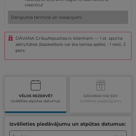
viesnīcu!
Derīguma termiņš un nosacījumi
DĀVANA GribuAtpusties.lv klientiem — 1 st. sporta
aktivitātes (basketbols vai āra tenisa spēle) - 1 reizi, 2
pers.
VĒLOS REZERVĒT
DĀVANAI VAI SEV
Izvēlēties atpūtas datumus
Izvēlēties piedāvājumu
Izvēlieties piedāvājumu un atpūtas datumus: