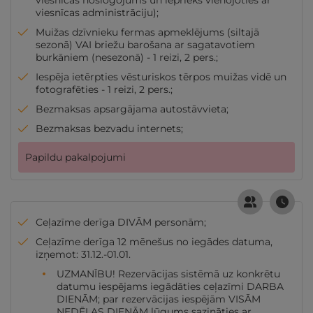
viesnīcas noslogojums un iepriekš vienojoties ar
viesnīcas administrāciju);
Muižas dzīvnieku fermas apmeklējums (siltajā
sezonā) VAI briežu barošana ar sagatavotiem
burkāniem (nesezonā) - 1 reizi, 2 pers.;
Iespēja ietērpties vēsturiskos tērpos muižas vidē un
fotografēties - 1 reizi, 2 pers.;
Bezmaksas apsargājama autostāvvieta;
Bezmaksas bezvadu internets;
Papildu pakalpojumi
Ceļazīme derīga DIVĀM personām;
Ceļazīme derīga 12 mēnešus no iegādes datuma,
izņemot: 31.12.-01.01.
UZMANĪBU! Rezervācijas sistēmā uz konkrētu
datumu iespējams iegādāties ceļazīmi DARBA
DIENĀM; par rezervācijas iespējām VISĀM
NEDĒĻAS DIENĀM lūgums sazināties ar