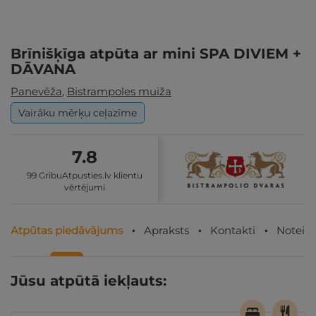
Brīnišķīga atpūta ar mini SPA DIVIEM +
DĀVANA
Panevēža
,
Bistrampoles muiža
Vairāku mērķu ceļazīme
7.8
99 GribuAtpusties.lv klientu
vērtējumi
Atpūtas piedāvājums
Apraksts
Kontakti
Noteik
Jūsu atpūtā iekļauts: