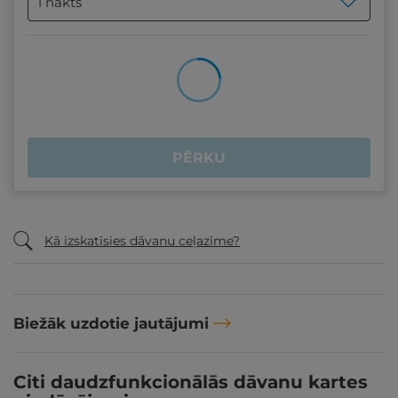
1 nakts
PĒRKU
Kā izskatīsies dāvanu ceļazīme?
Biežāk uzdotie jautājumi
Citi daudzfunkcionālās dāvanu kartes