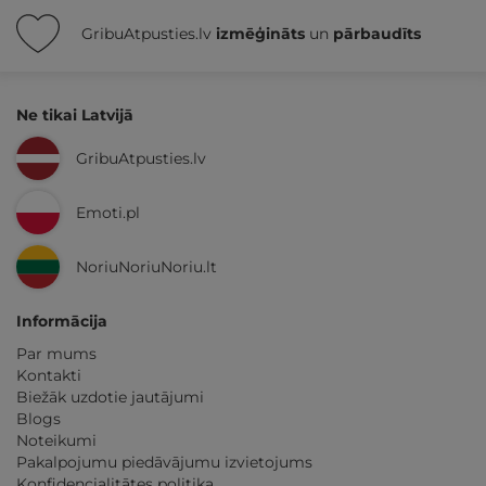
GribuAtpusties.lv
izmēģināts
un
pārbaudīts
Ne tikai Latvijā
GribuAtpusties.lv
Emoti.pl
NoriuNoriuNoriu.lt
Informācija
Par mums
Kontakti
Biežāk uzdotie jautājumi
Blogs
Noteikumi
Pakalpojumu piedāvājumu izvietojums
Konfidencialitātes politika