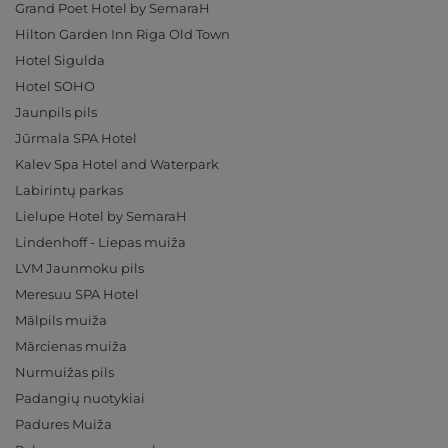
Grand Poet Hotel by SemaraH
Hilton Garden Inn Riga Old Town
Hotel Sigulda
Hotel SOHO
Jaunpils pils
Jūrmala SPA Hotel
Kalev Spa Hotel and Waterpark
Labirintų parkas
Lielupe Hotel by SemaraH
Lindenhoff - Liepas muiža
LVM Jaunmoku pils
Meresuu SPA Hotel
Mālpils muiža
Mārcienas muiža
Nurmuižas pils
Padangių nuotykiai
Padures Muiža