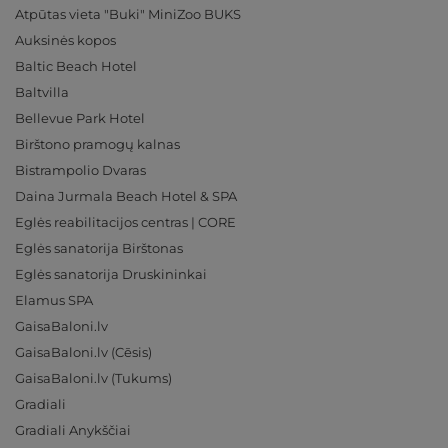
Atpūtas vieta "Buki" MiniZoo BUKS
Auksinės kopos
Baltic Beach Hotel
Baltvilla
Bellevue Park Hotel
Birštono pramogų kalnas
Bistrampolio Dvaras
Daina Jurmala Beach Hotel & SPA
Eglės reabilitacijos centras | CORE
Eglės sanatorija Birštonas
Eglės sanatorija Druskininkai
Elamus SPA
GaisaBaloni.lv
GaisaBaloni.lv (Cēsis)
GaisaBaloni.lv (Tukums)
Gradiali
Gradiali Anykščiai