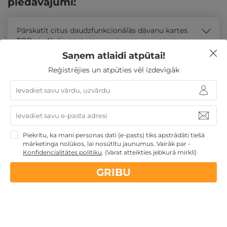
piedāvājumi:
Pārskatīt citus daudzfunkcionālās dāvanu kartes
TOP piedāvājumus
Saņem atlaidi atpūtai!
Līdzīgi atpūtas piedāvājumi
Reģistrējies un atpūties vēl izdevīgāk
REZERVĀCIJA
internetā
Atpūtas piedāvājums
Apraksts
Kontakti
Noteikumi
Atsa
Piekrītu, ka mani personas dati (e-pasts) tiks apstrādāti tiešā
mārketinga nolūkos, lai nosūtītu jaunumus. Vairāk par -
Konfidencialitātes politiku
.
(Varat atteikties jebkurā mirklī)
GRIBU
1 vai 2 naktis muižā ĢIMENEI ar izklaidēm un
gardumiem