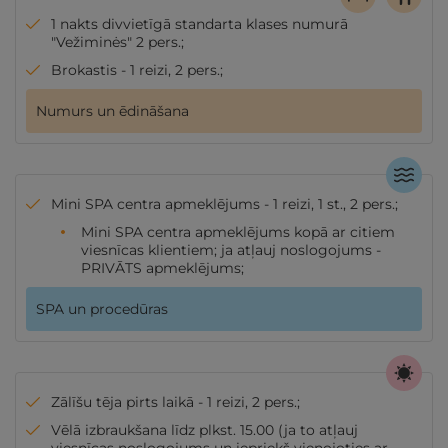
1 nakts divvietīgā standarta klases numurā
"Vežiminės" 2 pers.;
Brokastis - 1 reizi, 2 pers.;
Numurs un ēdināšana
Mini SPA centra apmeklējums - 1 reizi, 1 st., 2 pers.;
Mini SPA centra apmeklējums kopā ar citiem
viesnīcas klientiem; ja atļauj noslogojums -
PRIVĀTS apmeklējums;
SPA un procedūras
Zālīšu tēja pirts laikā - 1 reizi, 2 pers.;
Vēlā izbraukšana līdz plkst. 15.00 (ja to atļauj