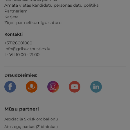
Amata vietas kandidātu personas datu politika
Partneriem
Karjera
Ziņot par nelikumīgu saturu
Kontakti
+37126001060
info@gribuatpusties.lv
I - VII
10:00 - 21:00
Draudzēsimies:
Mūsu partneri
Asociacija Skrisk oro balionu
Atostogų parkas (Žibininkai)