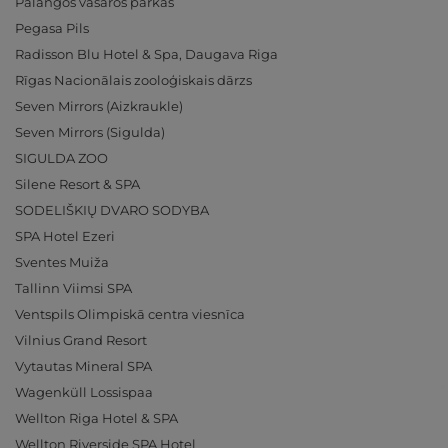
Palangos vasaros parkas
Pegasa Pils
Radisson Blu Hotel & Spa, Daugava Riga
Rīgas Nacionālais zooloģiskais dārzs
Seven Mirrors (Aizkraukle)
Seven Mirrors (Sigulda)
SIGULDA ZOO
Silene Resort & SPA
SODELIŠKIŲ DVARO SODYBA
SPA Hotel Ezeri
Sventes Muiža
Tallinn Viimsi SPA
Ventspils Olimpiskā centra viesnīca
Vilnius Grand Resort
Vytautas Mineral SPA
Wagenküll Lossispaa
Wellton Riga Hotel & SPA
Wellton Riverside SPA Hotel