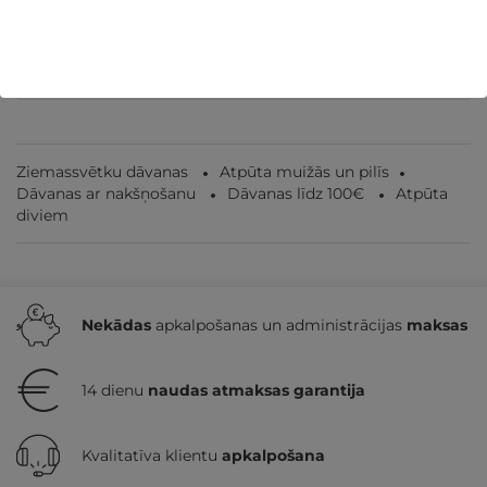
Panevēža
,
Bistrampoles muiža
155€
no
GRIBU
par nakti
Ziemassvētku dāvanas
Atpūta muižās un pilīs
Dāvanas ar nakšņošanu
Dāvanas līdz 100€
Atpūta
diviem
Nekādas
apkalpošanas un administrācijas
maksas
14 dienu
naudas atmaksas garantija
Kvalitatīva klientu
apkalpošana