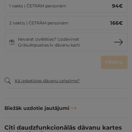
94
€
1 nakts | ČETRĀM personām
166
€
2 naktis | ČETRĀM personām
Nevarat izvēlēties? Uzdāviniet
GribuAtpusties.lv dāvanu karti
PĒRKU
Kā izskatīsies dāvanu ceļazīme?
Biežāk uzdotie jautājumi
Citi daudzfunkcionālās dāvanu kartes