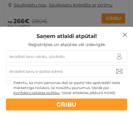
Saulkrastu nov.
,
Saulkrastu kotedža ar pirtiņu
GRIBU
266€
280€
no
Par 2 naktīm
Saņem atlaidi atpūtai!
Reģistrējies un atpūties vēl izdevīgāk
Atpūta pie jūras
Romantiska atpūta pārim
Dāvanas
līdz 100€
Atpūta diviem
Atpūta Latvijā
Ģimenes
atpūta
Piekrītu, ka mani personas dati (e-pasts) tiks apstrādāti tiešā
mārketinga nolūkos, lai nosūtītu jaunumus. Vairāk par -
Konfidencialitātes politiku
.
(Varat atteikties jebkurā mirklī)
Nekādas
apkalpošanas un administrācijas
maksas
GRIBU
14 dienu
naudas atmaksas garantija
Kvalitatīva klientu
apkalpošana