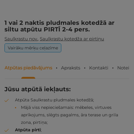
1 vai 2 naktis pludmales kotedžā ar
siltu atpūtu PIRTĪ 2-4 pers.
Saulkrastu nov.
,
Saulkrastu kotedža ar pirtiņu
Vairāku mērķu ceļazīme
Atpūtas piedāvājums
Apraksts
Kontakti
Noteik
Jūsu atpūtā iekļauts:
Atpūta Saulkrastu pludmales kotedžā;
Mājā viss nepieciešamais: mēbeles, virtuves
aprīkojums, slēgts pagalms, āra terase un grila
zona, pirtiņa;
Atpūta pirtī
;