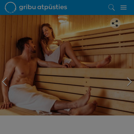
Iepatikās šis piedāvājums?
Līdz brīnišķīgai atpūtai atlikuši tikai daži soļi
PĒRKU