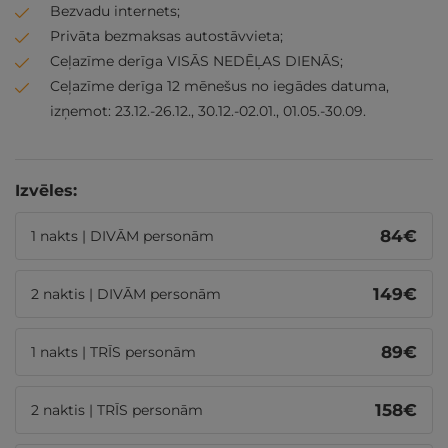
Bezvadu internets;
Privāta bezmaksas autostāvvieta;
Ceļazīme derīga VISĀS NEDĒĻAS DIENĀS;
Ceļazīme derīga 12 mēnešus no iegādes datuma,
izņemot: 23.12.-26.12., 30.12.-02.01., 01.05.-30.09.
Izvēles:
84
€
1 nakts | DIVĀM personām
149
€
2 naktis | DIVĀM personām
89
€
1 nakts | TRĪS personām
158
€
2 naktis | TRĪS personām