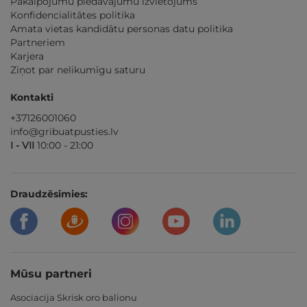
Pakalpojumu piedāvājumu izvietojums
Konfidencialitātes politika
Amata vietas kandidātu personas datu politika
Partneriem
Karjera
Ziņot par nelikumīgu saturu
Kontakti
+37126001060
info@gribuatpusties.lv
I - VII
10:00 - 21:00
Draudzēsimies:
Mūsu partneri
Asociacija Skrisk oro balionu