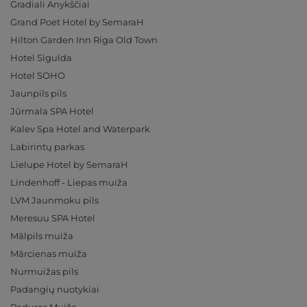
Gradiali Anykščiai
Grand Poet Hotel by SemaraH
Hilton Garden Inn Riga Old Town
Hotel Sigulda
Hotel SOHO
Jaunpils pils
Jūrmala SPA Hotel
Kalev Spa Hotel and Waterpark
Labirintų parkas
Lielupe Hotel by SemaraH
Lindenhoff - Liepas muiža
LVM Jaunmoku pils
Meresuu SPA Hotel
Mālpils muiža
Mārcienas muiža
Nurmuižas pils
Padangių nuotykiai