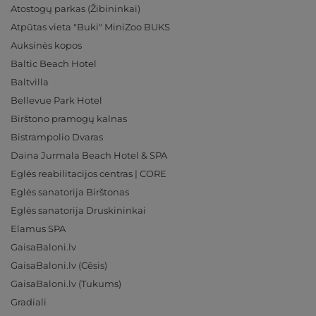
Atostogų parkas (Žibininkai)
Atpūtas vieta "Buki" MiniZoo BUKS
Auksinės kopos
Baltic Beach Hotel
Baltvilla
Bellevue Park Hotel
Birštono pramogų kalnas
Bistrampolio Dvaras
Daina Jurmala Beach Hotel & SPA
Eglės reabilitacijos centras | CORE
Eglės sanatorija Birštonas
Eglės sanatorija Druskininkai
Elamus SPA
GaisaBaloni.lv
GaisaBaloni.lv (Cēsis)
GaisaBaloni.lv (Tukums)
Gradiali