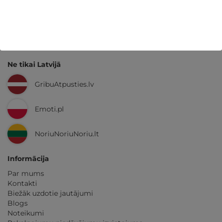
GribuAtpusties.lv
izmēģināts
un
pārbaudīts
Ne tikai Latvijā
GribuAtpusties.lv
Emoti.pl
NoriuNoriuNoriu.lt
Informācija
Par mums
Kontakti
Biežāk uzdotie jautājumi
Blogs
Noteikumi