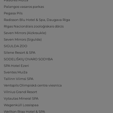
Padures Muiža
Palangos vasaros parkas
Pegasa Pils
Radisson Blu Hotel & Spa, Daugava Riga
Rīgas Nacionālais zooloģiskais dārzs
Seven Mirrors (Aizkraukle)
Seven Mirrors (Sigulda)
SIGULDA ZOO
Silene Resort & SPA
SODELIŠKIŲ DVARO SODYBA
SPA Hotel Ezeri
Sventes Muiža
Tallinn Viimsi SPA
Ventspils Olimpiskā centra viesnīca
Vilnius Grand Resort
Vytautas Mineral SPA
Wagenküll Lossispaa
Wellton Riga Hotel & SPA