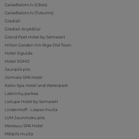
GaisaBaloni.lv (Cēsis)
GaisaBaloni.lv (Tukums)
Gradiali
Gradiali Anykščiai
Grand Poet Hotel by SemaraH
Hilton Garden Inn Riga Old Town
Hotel Sigulda
Hotel SOHO
Jaunpils pils
Jūrmala SPA Hotel
Kalev Spa Hotel and Waterpark
Labirintų parkas
Lielupe Hotel by SemaraH
Lindenhoff - Liepas muiža
LVM Jaunmoku pils
Meresuu SPA Hotel
Mālpils muiža