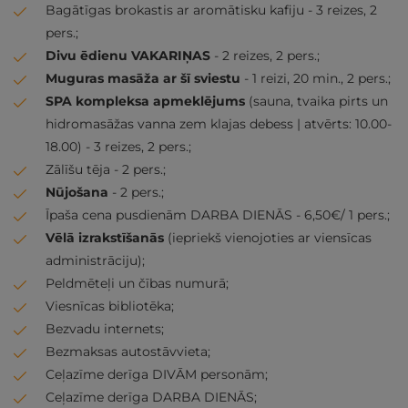
Bagātīgas brokastis ar aromātisku kafiju - 3 reizes, 2
pers.;
Divu ēdienu VAKARIŅAS
- 2 reizes, 2 pers.;
Muguras masāža ar šī sviestu
- 1 reizi, 20 min., 2 pers.;
SPA kompleksa apmeklējums
(sauna, tvaika pirts un
hidromasāžas vanna zem klajas debess | atvērts: 10.00-
18.00) - 3 reizes, 2 pers.;
Zālīšu tēja - 2 pers.;
Nūjošana
- 2 pers.;
Īpaša cena pusdienām DARBA DIENĀS - 6,50€/ 1 pers.;
Vēlā izrakstīšanās
(iepriekš vienojoties ar viensīcas
administrāciju);
Peldmēteļi un čības numurā;
Viesnīcas bibliotēka;
Bezvadu internets;
Bezmaksas autostāvvieta;
Ceļazīme derīga DIVĀM personām;
Ceļazīme derīga DARBA DIENĀS;