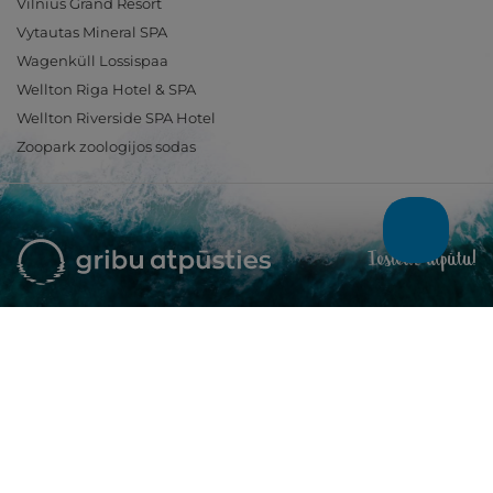
Vilnius Grand Resort
Vytautas Mineral SPA
Wagenküll Lossispaa
Wellton Riga Hotel & SPA
Wellton Riverside SPA Hotel
Zoopark zoologijos sodas
Ieslēdz atpūtu!