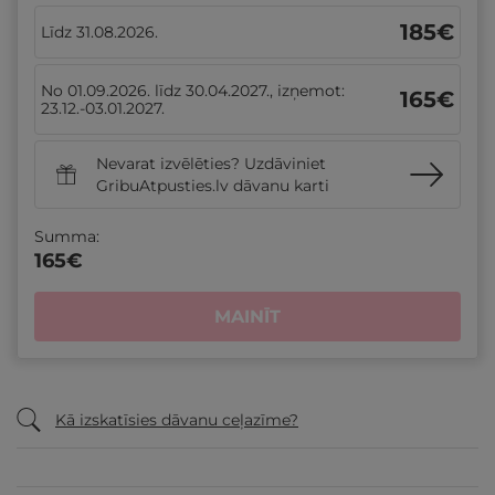
185
€
Līdz 31.08.2026.
No 01.09.2026. līdz 30.04.2027., izņemot:
165
€
23.12.-03.01.2027.
Nevarat izvēlēties? Uzdāviniet
GribuAtpusties.lv dāvanu karti
Summa:
165
€
MAINĪT
Kā izskatīsies dāvanu ceļazīme?