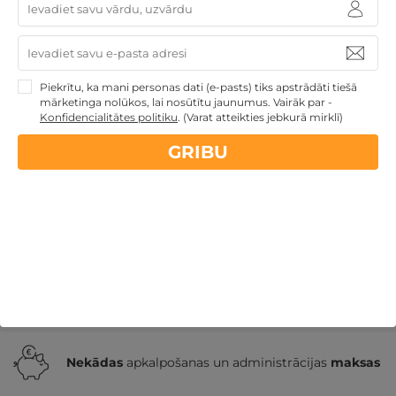
2 naktis ar SPA atpūtu, VAKARIŅĀM un MASĀŽU
DIVIEM
Piekrītu, ka mani personas dati (e-pasts) tiks apstrādāti tiešā
mārketinga nolūkos, lai nosūtītu jaunumus. Vairāk par -
Druskininki
,
GODA
★ ★ ★ ★
Konfidencialitātes politiku
.
(Varat atteikties jebkurā mirklī)
259€
GRIBU
no
GRIBU
Par 2 naktīm
Īpašie piedāvājumi
Derīgs arī VASARĀ
Romantiska
atpūta pārim
Atpūta diviem
Nekādas
apkalpošanas un administrācijas
maksas