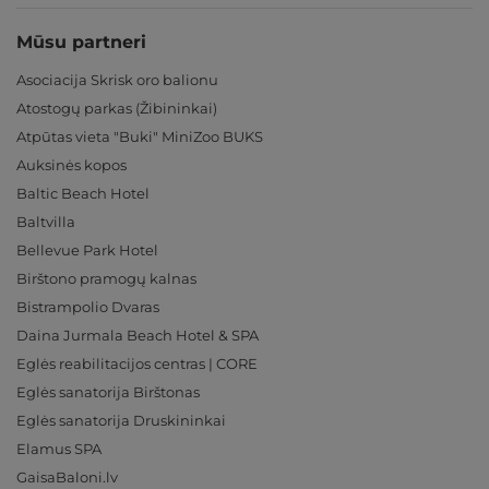
Mūsu partneri
Asociacija Skrisk oro balionu
Atostogų parkas (Žibininkai)
Atpūtas vieta "Buki" MiniZoo BUKS
Auksinės kopos
Baltic Beach Hotel
Baltvilla
Bellevue Park Hotel
Birštono pramogų kalnas
Bistrampolio Dvaras
Daina Jurmala Beach Hotel & SPA
Eglės reabilitacijos centras | CORE
Eglės sanatorija Birštonas
Eglės sanatorija Druskininkai
Elamus SPA
GaisaBaloni.lv