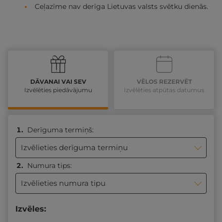
Ceļazīme nav derīga Lietuvas valsts svētku dienās.
DĀVANAI VAI SEV
VĒLOS REZERVĒT
Izvēlēties piedāvājumu
Izvēlēties atpūtas datumus
Derīguma termiņš:
Izvēlieties derīguma termiņu
Numura tips:
Izvēlieties numura tipu
Izvēles: