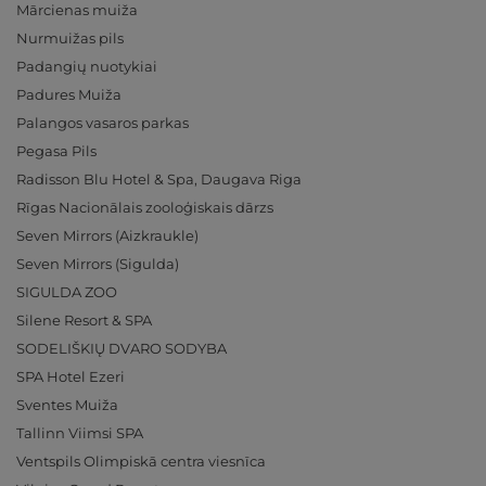
Mārcienas muiža
Nurmuižas pils
Padangių nuotykiai
Padures Muiža
Palangos vasaros parkas
Pegasa Pils
Radisson Blu Hotel & Spa, Daugava Riga
Rīgas Nacionālais zooloģiskais dārzs
Seven Mirrors (Aizkraukle)
Seven Mirrors (Sigulda)
SIGULDA ZOO
Silene Resort & SPA
SODELIŠKIŲ DVARO SODYBA
SPA Hotel Ezeri
Sventes Muiža
Tallinn Viimsi SPA
Ventspils Olimpiskā centra viesnīca