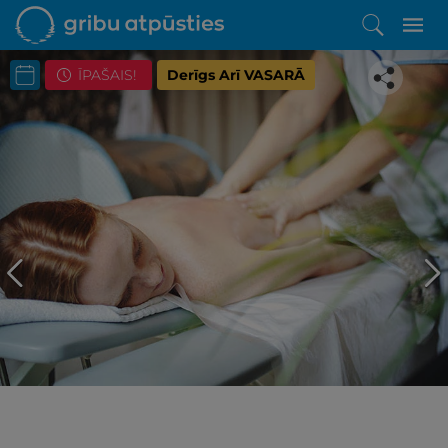
ĪPAŠAIS!
Derīgs Arī VASARĀ
Iepatikās šis piedāvājums?
Līdz brīnišķīgai atpūtai atlikuši tikai daži soļi
PĒRKU