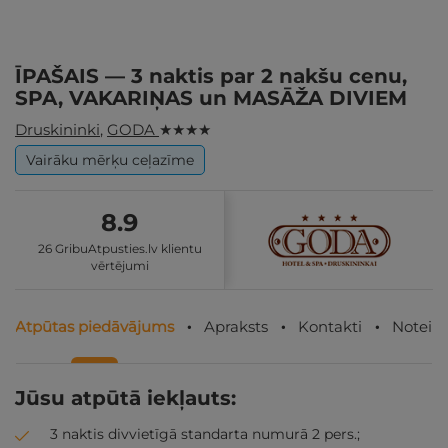
ĪPAŠAIS — 3 naktis par 2 nakšu cenu,
SPA, VAKARIŅAS un MASĀŽA DIVIEM
Druskininki
,
GODA
★ ★ ★ ★
Vairāku mērķu ceļazīme
8.9
26 GribuAtpusties.lv klientu
vērtējumi
Atpūtas piedāvājums
Apraksts
Kontakti
Noteik
Jūsu atpūtā iekļauts:
3 naktis divvietīgā standarta numurā 2 pers.;