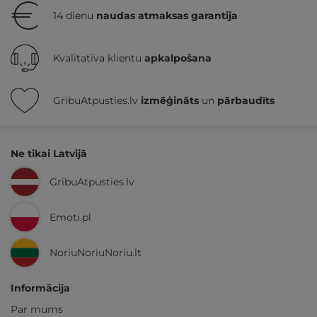
14 dienu
naudas atmaksas garantija
Kvalitatīva klientu
apkalpošana
GribuAtpusties.lv
izmēģināts
un
pārbaudīts
Ne tikai Latvijā
GribuAtpusties.lv
Emoti.pl
NoriuNoriuNoriu.lt
Informācija
Par mums