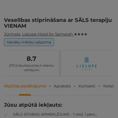
Veselības stiprināšana ar SĀLS terapiju
VIENAM
Jūrmala
,
Lielupe Hotel by Semarah
★ ★ ★ ★
Vairāku mērķu ceļazīme
8.7
273 GribuAtpusties.lv klientu
vērtējumi
Atpūtas piedāvājums
Apraksts
Kontakti
Noteik
Jūsu atpūtā iekļauts:
SĀLS ISTABAS APMEKLĒJUMS - 1 reizi, 1 pers.;