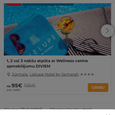
- 29%
REZERVĀCIJA
internetā
1, 2 vai 3 nakšu atpūta ar Wellness centra
apmeklējumu DIVIEM
Jūrmala
,
Lielupe Hotel by Semarah
★ ★ ★ ★
95€
135€
no
GRIBU
par nakti
Dāvanas TĒVA DIENĀ
Dāvanas Sieviešu dienā
Dāvanas Mātes dienā
Dāvanas VIŅAM