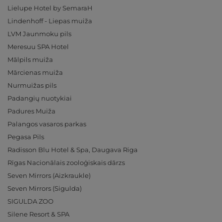
Lielupe Hotel by SemaraH
Lindenhoff - Liepas muiža
LVM Jaunmoku pils
Meresuu SPA Hotel
Mālpils muiža
Mārcienas muiža
Nurmuižas pils
Padangių nuotykiai
Padures Muiža
Palangos vasaros parkas
Pegasa Pils
Radisson Blu Hotel & Spa, Daugava Riga
Rīgas Nacionālais zooloģiskais dārzs
Seven Mirrors (Aizkraukle)
Seven Mirrors (Sigulda)
SIGULDA ZOO
Silene Resort & SPA