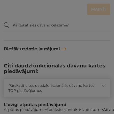
MAINĪT
Kā izskatīsies dāvanu ceļazīme?
Biežāk uzdotie jautājumi
Citi daudzfunkcionālās dāvanu kartes
piedāvājumi:
Pārskatīt citus daudzfunkcionālās dāvanu kartes
TOP piedāvājumus
Līdzīgi atpūtas piedāvājumi
Atpūtas piedāvājums
Apraksts
Kontakti
Noteikumi
Atsa