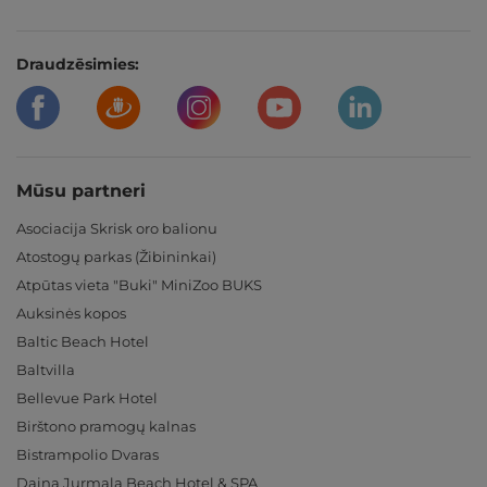
Draudzēsimies:
Mūsu partneri
Asociacija Skrisk oro balionu
Atostogų parkas (Žibininkai)
Atpūtas vieta "Buki" MiniZoo BUKS
Auksinės kopos
Baltic Beach Hotel
Baltvilla
Bellevue Park Hotel
Birštono pramogų kalnas
Bistrampolio Dvaras
Daina Jurmala Beach Hotel & SPA