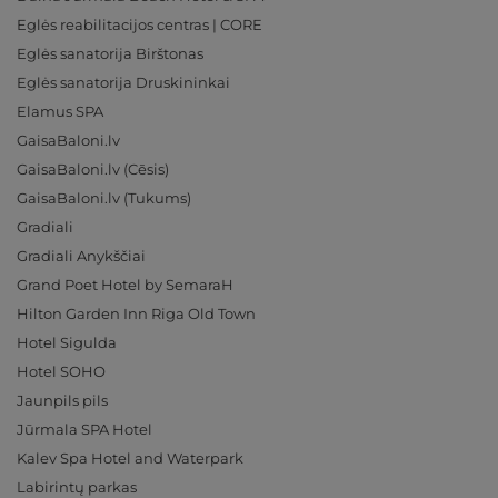
Eglės reabilitacijos centras | CORE
Eglės sanatorija Birštonas
Eglės sanatorija Druskininkai
Elamus SPA
GaisaBaloni.lv
GaisaBaloni.lv (Cēsis)
GaisaBaloni.lv (Tukums)
Gradiali
Gradiali Anykščiai
Grand Poet Hotel by SemaraH
Hilton Garden Inn Riga Old Town
Hotel Sigulda
Hotel SOHO
Jaunpils pils
Jūrmala SPA Hotel
Kalev Spa Hotel and Waterpark
Labirintų parkas