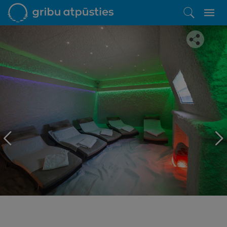
Iepatikās šis piedāvājums?
Līdz brīnišķīgai atpūtai atlikuši tikai daži soļi
PĒRKU