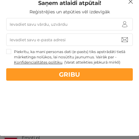
Saņem atlaidi atpūtai!
Reģistrējies un atpūties vēl izdevīgāk
Nekādas
apkalpošanas un administrācijas
maksas
14 dienu
naudas atmaksas garantija
Piekrītu, ka mani personas dati (e-pasts) tiks apstrādāti tiešā
mārketinga nolūkos, lai nosūtītu jaunumus. Vairāk par -
Konfidencialitātes politiku
.
(Varat atteikties jebkurā mirklī)
Kvalitatīva klientu
apkalpošana
GRIBU
GribuAtpusties.lv
izmēģināts
un
pārbaudīts
Ne tikai Latvijā
GribuAtpusties.lv
Emoti.pl