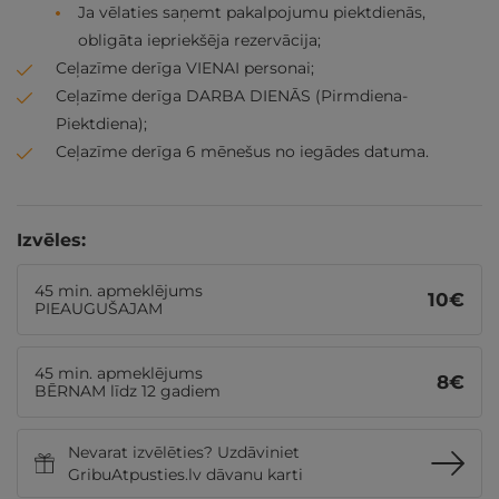
Ja vēlaties saņemt pakalpojumu piektdienās,
obligāta iepriekšēja rezervācija;
Ceļazīme derīga VIENAI personai;
Ceļazīme derīga DARBA DIENĀS (Pirmdiena-
Piektdiena);
Ceļazīme derīga 6 mēnešus no iegādes datuma.
Izvēles:
45 min. apmeklējums
10
€
PIEAUGUŠAJAM
45 min. apmeklējums
8
€
BĒRNAM līdz 12 gadiem
Nevarat izvēlēties? Uzdāviniet
GribuAtpusties.lv dāvanu karti