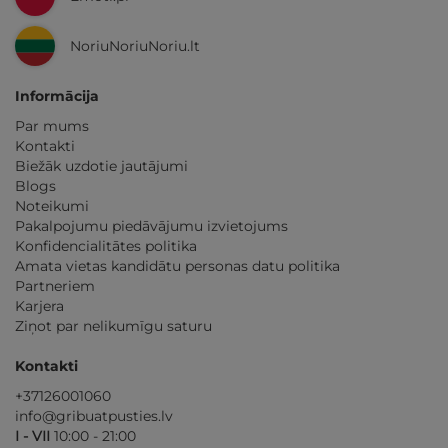
NoriuNoriuNoriu.lt
Informācija
Par mums
Kontakti
Biežāk uzdotie jautājumi
Blogs
Noteikumi
Pakalpojumu piedāvājumu izvietojums
Konfidencialitātes politika
Amata vietas kandidātu personas datu politika
Partneriem
Karjera
Ziņot par nelikumīgu saturu
Kontakti
+37126001060
info@gribuatpusties.lv
I - VII
10:00 - 21:00