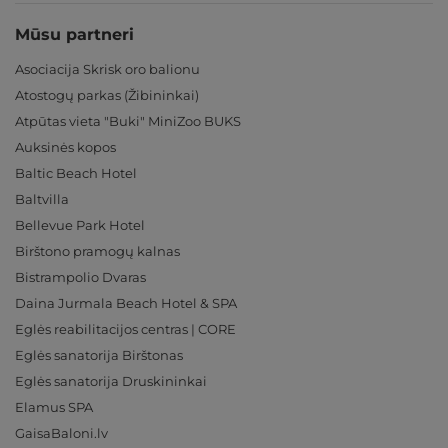
Mūsu partneri
Asociacija Skrisk oro balionu
Atostogų parkas (Žibininkai)
Atpūtas vieta "Buki" MiniZoo BUKS
Auksinės kopos
Baltic Beach Hotel
Baltvilla
Bellevue Park Hotel
Birštono pramogų kalnas
Bistrampolio Dvaras
Daina Jurmala Beach Hotel & SPA
Eglės reabilitacijos centras | CORE
Eglės sanatorija Birštonas
Eglės sanatorija Druskininkai
Elamus SPA
GaisaBaloni.lv