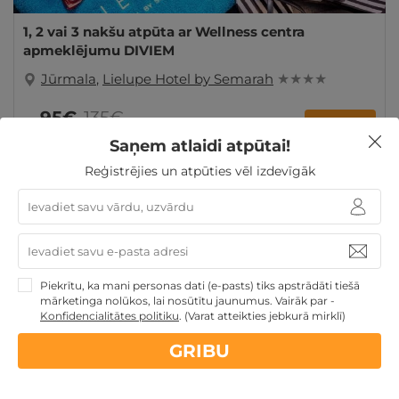
1, 2 vai 3 nakšu atpūta ar Wellness centra
apmeklējumu DIVIEM
Jūrmala
,
Lielupe Hotel by Semarah
★ ★ ★ ★
95€
135€
no
GRIBU
par nakti
Saņem atlaidi atpūtai!
Reģistrējies un atpūties vēl izdevīgāk
Valentīndienas dāvanas
Dienas Spa
Dāvanas
Sieviešu dienā
TOP pirktākās dāvanas
Dāvanas
Mātes dienā
Dāvanas VIŅAI
Dāvanas VIŅAM
Korporatīvās dāvanas
Dāvanas līdz 100€
TOP atpūta
Baltijā
Atpūta Latvijā
Piekrītu, ka mani personas dati (e-pasts) tiks apstrādāti tiešā
mārketinga nolūkos, lai nosūtītu jaunumus. Vairāk par -
Konfidencialitātes politiku
.
(Varat atteikties jebkurā mirklī)
GRIBU
Nekādas
apkalpošanas un administrācijas
maksas