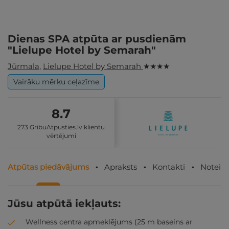
Dienas SPA atpūta ar pusdienām
"Lielupe Hotel by Semarah"
Jūrmala
,
Lielupe Hotel by Semarah
★ ★ ★ ★
Vairāku mērķu ceļazīme
8.7
273 GribuAtpusties.lv klientu
vērtējumi
Atpūtas piedāvājums
Apraksts
Kontakti
Noteik
Jūsu atpūtā iekļauts:
Wellness centra apmeklējums (25 m baseins ar