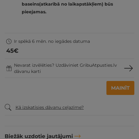
baseins(atkarībā no laikapstākļiem) būs
pieejamas.
Ir spēkā 6 mēn. no iegādes datuma
45
€
Nevarat izvēlēties? Uzdāviniet GribuAtpusties.lv
dāvanu karti
MAINĪT
Kā izskatīsies dāvanu ceļazīme?
Biežāk uzdotie jautājumi