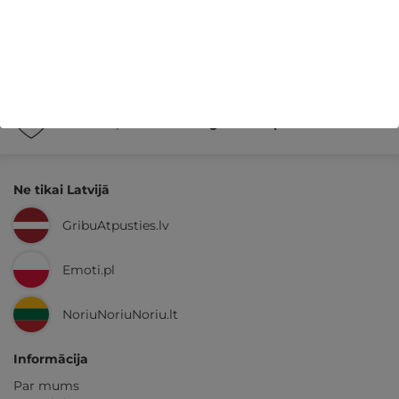
14 dienu
naudas atmaksas garantija
Kvalitatīva klientu
apkalpošana
GribuAtpusties.lv
izmēģināts
un
pārbaudīts
Ne tikai Latvijā
GribuAtpusties.lv
Emoti.pl
NoriuNoriuNoriu.lt
Informācija
Par mums