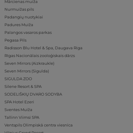
Mārcienas muiža
Nurmuižas pils
Padangių nuotykiai
Padures Muiža
Palangos vasaros parkas
Pegasa Pils
Radisson Blu Hotel & Spa, Daugava Riga
Rīgas Nacionālais zooloģiskais dārzs
Seven Mirrors (Aizkraukle)
Seven Mirrors (Sigulda)
SIGULDA ZOO
Silene Resort & SPA
SODELIŠKIŲ DVARO SODYBA
SPA Hotel Ezeri
Sventes Muiža
Tallinn Viimsi SPA
Ventspils Olimpiskā centra viesnīca
Vilnius Grand Resort