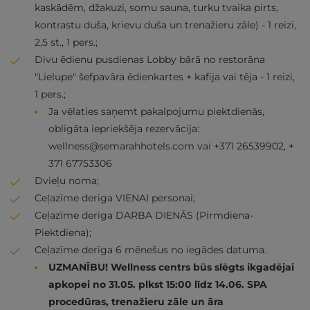
kaskādēm, džakuzi, somu sauna, turku tvaika pirts,
kontrastu duša, krievu duša un trenažieru zāle) - 1 reizi,
2,5 st., 1 pers.;
Divu ēdienu pusdienas Lobby bārā no restorāna
"Lielupe" šefpavāra ēdienkartes + kafija vai tēja - 1 reizi,
1 pers.;
Ja vēlaties saņemt pakalpojumu piektdienās,
obligāta iepriekšēja rezervācija:
wellness@semarahhotels.com
vai +371 26539902, +
371 67753306
Dvieļu noma;
Ceļazīme derīga VIENAI personai;
Ceļazīme derīga DARBA DIENĀS (Pirmdiena-
Piektdiena);
Ceļazīme derīga 6 mēnešus no iegādes datuma.
UZMANĪBU! Wellness centrs būs slēgts ikgadējai
apkopei no 31.05. plkst 15:00 līdz 14.06. SPA
procedūras, trenažieru zāle un āra