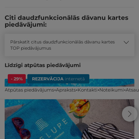
Citi daudzfunkcionālās dāvanu kartes
piedāvājumi:
Pārskatīt citus daudzfunkcionālās dāvanu kartes
TOP piedāvājumus
Līdzīgi atpūtas piedāvājumi
- 29%
REZERVĀCIJA
internetā
Atpūtas piedāvājums
Apraksts
Kontakti
Noteikumi
Atsa