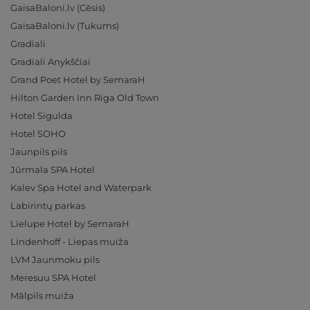
GaisaBaloni.lv (Cēsis)
GaisaBaloni.lv (Tukums)
Gradiali
Gradiali Anykščiai
Grand Poet Hotel by SemaraH
Hilton Garden Inn Riga Old Town
Hotel Sigulda
Hotel SOHO
Jaunpils pils
Jūrmala SPA Hotel
Kalev Spa Hotel and Waterpark
Labirintų parkas
Lielupe Hotel by SemaraH
Lindenhoff - Liepas muiža
LVM Jaunmoku pils
Meresuu SPA Hotel
Mālpils muiža