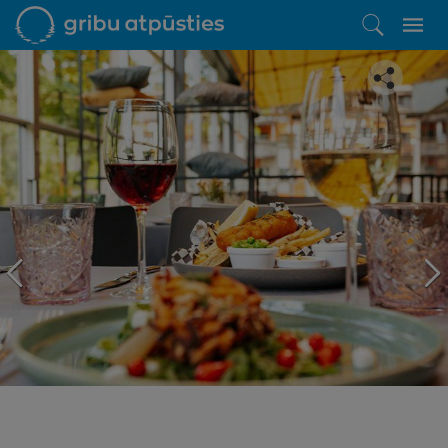
Iepatikās šis piedāvājums?
Līdz brīnišķīgai atpūtai atlikuši tikai daži soļi
PĒRKU