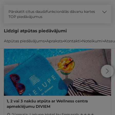
Pārskatīt citus daudzfunkcionālās dāvanu kartes
TOP piedāvājumus
Līdzīgi atpūtas piedāvājumi
Atpūtas piedāvājums
Apraksts
Kontakti
Noteikumi
Atsa
- 29%
REZERVĀCIJA
internetā
1, 2 vai 3 nakšu atpūta ar Wellness centra
apmeklējumu DIVIEM
Jūrmala
,
Lielupe Hotel by Semarah
★ ★ ★ ★