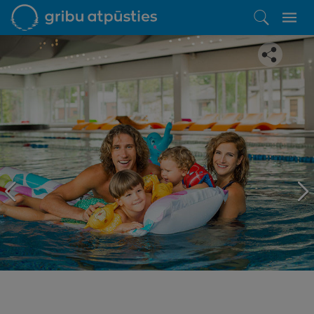
Iepatikās šis piedāvājums?
Līdz brīnišķīgai atpūtai atlikuši tikai daži soļi
PĒRKU