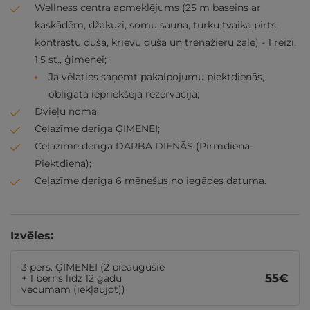
Wellness centra apmeklējums (25 m baseins ar
kaskādēm, džakuzi, somu sauna, turku tvaika pirts,
kontrastu duša, krievu duša un trenažieru zāle) - 1 reizi,
1,5 st., ģimenei;
Ja vēlaties saņemt pakalpojumu piektdienās,
obligāta iepriekšēja rezervācija;
Dvieļu noma;
Ceļazīme derīga ĢIMENEI;
Ceļazīme derīga DARBA DIENĀS (Pirmdiena-
Piektdiena);
Ceļazīme derīga 6 mēnešus no iegādes datuma.
Izvēles:
3 pers. ĢIMENEI (2 pieaugušie
55
€
+ 1 bērns līdz 12 gadu
vecumam (iekļaujot))