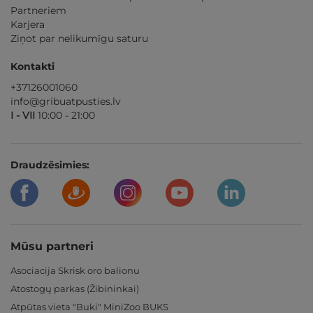
Partneriem
Karjera
Ziņot par nelikumīgu saturu
Kontakti
+37126001060
info@gribuatpusties.lv
I - VII
10:00 - 21:00
Draudzēsimies:
Mūsu partneri
Asociacija Skrisk oro balionu
Atostogų parkas (Žibininkai)
Atpūtas vieta "Buki" MiniZoo BUKS