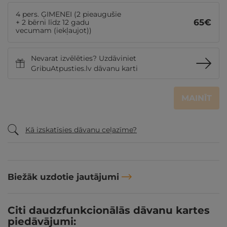
4 pers. ĢIMENEI (2 pieaugušie
65
€
+ 2 bērni līdz 12 gadu
vecumam (iekļaujot))
Nevarat izvēlēties? Uzdāviniet
GribuAtpusties.lv dāvanu karti
MAINĪT
Kā izskatīsies dāvanu ceļazīme?
Biežāk uzdotie jautājumi
Citi daudzfunkcionālās dāvanu kartes
piedāvājumi: