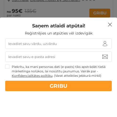
95€
135€
no
GRIBU
par nakti
Saņem atlaidi atpūtai!
Reģistrējies un atpūties vēl izdevīgāk
Dienas Spa
Dāvanas Sieviešu dienā
TOP pirktākās
dāvanas
3 personu ĢIMENEI
4 personu ĢIMENEI
Dāvanas līdz 100€
Ģimenes atpūta
Piekrītu, ka mani personas dati (e-pasts) tiks apstrādāti tiešā
mārketinga nolūkos, lai nosūtītu jaunumus. Vairāk par -
Nekādas
apkalpošanas un administrācijas
maksas
Konfidencialitātes politiku
.
(Varat atteikties jebkurā mirklī)
GRIBU
14 dienu
naudas atmaksas garantija
Kvalitatīva klientu
apkalpošana