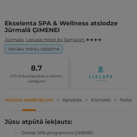
Ekselenta SPA & Wellness atslodze
Jūrmalā ĢIMENEI
Jūrmala
,
Lielupe Hotel by Semarah
★ ★ ★ ★
Vairāku mērķu ceļazīme
8.7
273 GribuAtpusties.lv klientu
vērtējumi
Atpūtas piedāvājums
Apraksts
Kontakti
Noteik
Jūsu atpūtā iekļauts:
Dienas SPA programma ĢIMENEI: