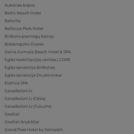
Auksinės kopos
Baltic Beach Hotel
Baltvilla
Bellevue Park Hotel
Birštono pramogų kalnas
Bistrampolio Dvaras
Daina Jurmala Beach Hotel & SPA
Eglės reabilitacijos centras | CORE
Eglės sanatorija Birštonas
Eglės sanatorija Druskininkai
Elamus SPA
GaisaBaloni.lv
GaisaBaloni.lv (Cēsis)
GaisaBaloni.lv (Tukums)
Gradiali
Gradiali Anykščiai
Grand Poet Hotel by SemaraH