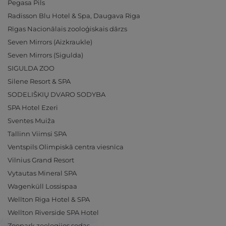
Pegasa Pils
Radisson Blu Hotel & Spa, Daugava Riga
Rīgas Nacionālais zooloģiskais dārzs
Seven Mirrors (Aizkraukle)
Seven Mirrors (Sigulda)
SIGULDA ZOO
Silene Resort & SPA
SODELIŠKIŲ DVARO SODYBA
SPA Hotel Ezeri
Sventes Muiža
Tallinn Viimsi SPA
Ventspils Olimpiskā centra viesnīca
Vilnius Grand Resort
Vytautas Mineral SPA
Wagenküll Lossispaa
Wellton Riga Hotel & SPA
Wellton Riverside SPA Hotel
Zoopark zoologijos sodas