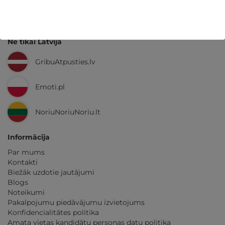
GribuAtpusties.lv
izmēģināts
un
pārbaudīts
Ne tikai Latvijā
GribuAtpusties.lv
Emoti.pl
NoriuNoriuNoriu.lt
Informācija
Par mums
Kontakti
Biežāk uzdotie jautājumi
Blogs
Noteikumi
Pakalpojumu piedāvājumu izvietojums
Konfidencialitātes politika
Amata vietas kandidātu personas datu politika