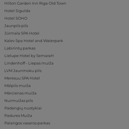
Hilton Garden Inn Riga Old Town
Hotel Sigulda
Hotel SOHO
Jaunpils pils
Jūrmala SPA Hotel
Kalev Spa Hotel and Waterpark
Labirintų parkas
Lielupe Hotel by SemaraH
Lindenhoff - Liepas muiža
LVM Jaunmoku pils
Meresuu SPA Hotel
Mālpils muiža
Mārcienas muiža
Nurmuižas pils
Padangių nuotykiai
Padures Muiža
Palangos vasaros parkas