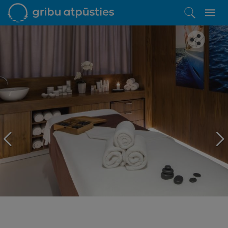
Iepatikās šis piedāvājums?
Līdz brīnišķīgai atpūtai atlikuši tikai daži soļi
PĒRKU