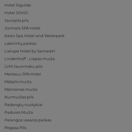
Hotel Sigulda
Hotel SOHO
Jaunpils pils
Jūrmala SPA Hotel
Kalev Spa Hotel and Waterpark
Labirintų parkas
Lielupe Hotel by SemaraH
Lindenhoff - Liepas muiža
LVM Jaunmoku pils
Meresuu SPA Hotel
Mālpils muiža
Mārcienas muiža
Nurmuižas pils
Padangių nuotykiai
Padures Muiža
Palangos vasaros parkas
Pegasa Pils