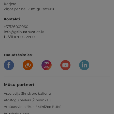
Karjera
Ziņot par nelikumīgu saturu
Kontakti
+37126001060
info@gribuatpusties.lv
I - VII
10:00 - 21:00
Draudzēsimies:
Mūsu partneri
Asociacija Skrisk oro balionu
Atostogų parkas (Žibininkai)
Atpūtas vieta "Buki" MiniZoo BUKS
Auksinės kopos