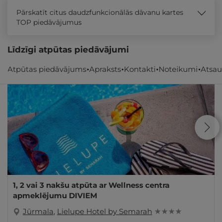
Pārskatīt citus daudzfunkcionālās dāvanu kartes
TOP piedāvājumus
Līdzīgi atpūtas piedāvājumi
Atpūtas piedāvājums
Apraksts
Kontakti
Noteikumi
Atsa
- 29%
REZERVĀCIJA
internetā
1, 2 vai 3 nakšu atpūta ar Wellness centra
apmeklējumu DIVIEM
Jūrmala
,
Lielupe Hotel by Semarah
★ ★ ★ ★