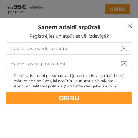
95€
135€
no
GRIBU
par nakti
Saņem atlaidi atpūtai!
Dienas Spa
Dāvanas Sieviešu dienā
Dāvanas ar
Reģistrējies un atpūties vēl izdevīgāk
SPA
Dāvanas VIŅAM
Dāvanas līdz 100€
Atpūta
diviem
Atpūta Latvijā
Piekrītu, ka mani personas dati (e-pasts) tiks apstrādāti tiešā
Nekādas
apkalpošanas un administrācijas
maksas
mārketinga nolūkos, lai nosūtītu jaunumus. Vairāk par -
Konfidencialitātes politiku
.
(Varat atteikties jebkurā mirklī)
GRIBU
14 dienu
naudas atmaksas garantija
Kvalitatīva klientu
apkalpošana
GribuAtpusties.lv
izmēģināts
un
pārbaudīts