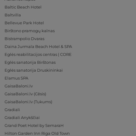
Baltic Beach Hotel
Baltvilla
Bellevue Park Hotel
Birštono pramogų kalnas
Bistrampolio Dvaras
Daina Jurmala Beach Hotel & SPA
Eglės reabilitacijos centras | CORE
Eglės sanatorija Birštonas
Eglės sanatorija Druskininkai
Elamus SPA
GaisaBaloni.lv
GaisaBaloni.lv (Cēsis)
GaisaBaloni.lv (Tukums)
Gradiali
Gradiali Anykščiai
Grand Poet Hotel by SemaraH
Hilton Garden Inn Riga Old Town