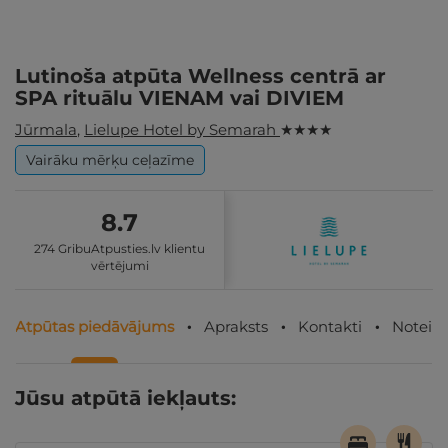
Lutinoša atpūta Wellness centrā ar
SPA rituālu VIENAM vai DIVIEM
Jūrmala
,
Lielupe Hotel by Semarah
★ ★ ★ ★
Vairāku mērķu ceļazīme
8.7
274 GribuAtpusties.lv klientu
vērtējumi
Atpūtas piedāvājums
Apraksts
Kontakti
Noteik
Jūsu atpūtā iekļauts: