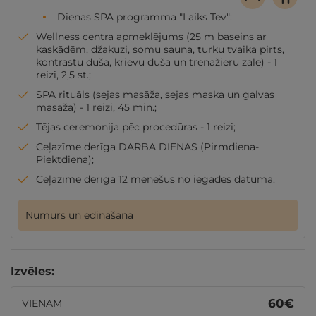
Dienas SPA programma "Laiks Tev":
Wellness centra apmeklējums (25 m baseins ar
kaskādēm, džakuzi, somu sauna, turku tvaika pirts,
kontrastu duša, krievu duša un trenažieru zāle) - 1
reizi, 2,5 st.;
SPA rituāls (sejas masāža, sejas maska un galvas
masāža) - 1 reizi, 45 min.;
Tējas ceremonija pēc procedūras - 1 reizi;
Ceļazīme derīga DARBA DIENĀS (Pirmdiena-
Piektdiena);
Ceļazīme derīga 12 mēnešus no iegādes datuma.
Numurs un ēdināšana
Izvēles:
60
€
VIENAM