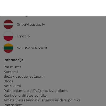
Ne tikai Latvijā
GribuAtpusties.lv
Emoti.pl
NoriuNoriuNoriu.lt
Informācija
Par mums
Kontakti
Biežāk uzdotie jautājumi
Blogs
Noteikumi
Pakalpojumu piedāvājumu izvietojums
Konfidencialitātes politika
Amata vietas kandidātu personas datu politika
Partneriem