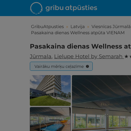
GribuAtpusties
»
Latvija
»
Viesnīcas Jūrmalā
Pasakaina dienas Wellness atpūta VIENAM
Pasakaina dienas Wellness 
Jūrmala
,
Lielupe Hotel by Semarah
★ 
Vairāku mērķu ceļazīme
?
Iepa
Līdz brīniš