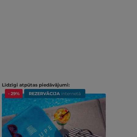
Līdzīgi atpūtas piedāvājumi:
- 29%
REZERVĀCIJA
internetā