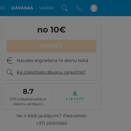
DES
DĀVANAS
VAIRĀK
no 10
€
MAINĪT
Naudas atgriešana 14 dienu laikā
Kā izskatīsies dāvanu ceļazīme?
8.7
273 GribuAtpusties.lv
klientu vērtējumi
Vai ir kādi jautājumi? Piezvaniet:
+371 26001060