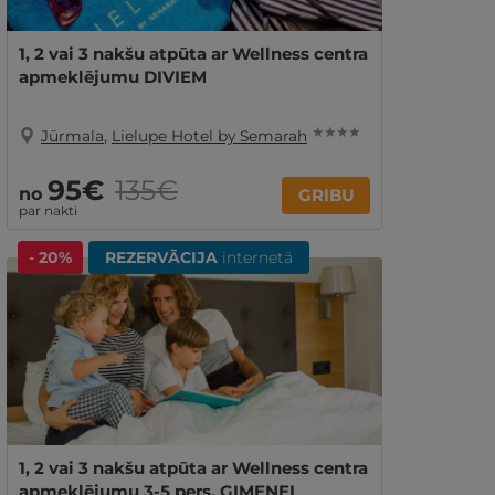
1, 2 vai 3 nakšu atpūta ar Wellness centra
apmeklējumu DIVIEM
★ ★ ★ ★
Jūrmala
,
Lielupe Hotel by Semarah
95€
135€
no
GRIBU
par nakti
- 20%
REZERVĀCIJA
internetā
1, 2 vai 3 nakšu atpūta ar Wellness centra
apmeklējumu 3-5 pers. ĢIMENEI