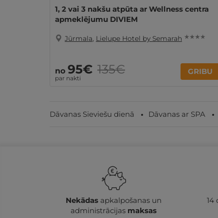
1, 2 vai 3 nakšu atpūta ar Wellness centra
apmeklējumu DIVIEM
★ ★ ★ ★
Jūrmala
,
Lielupe Hotel by Semarah
95€
135€
no
GRIBU
par nakti
Dāvanas Sieviešu dienā
Dāvanas ar SPA
Nekādas
apkalpošanas un
14
administrācijas
maksas