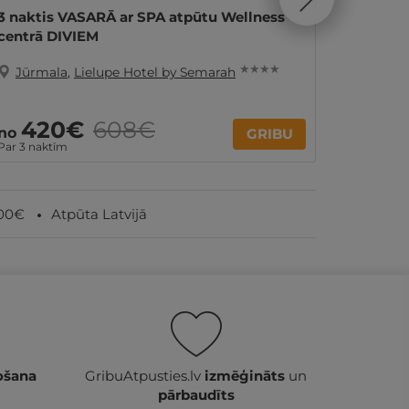
3 naktis VASARĀ ar SPA atpūtu Wellness
Dienas 
centrā DIVIEM
Hotel b
★ ★ ★ ★
Jūrmala
,
Lielupe Hotel by Semarah
Jūrma
420€
608€
45€
no
GRIBU
Par 3 naktīm
100€
Atpūta Latvijā
ošana
GribuAtpusties.lv
izmēģināts
un
pārbaudīts