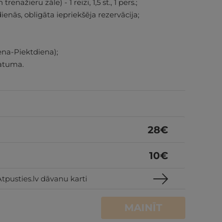
enažieru zāle) - 1 reizi, 1,5 st., 1 pers.;
nās, obligāta iepriekšēja rezervācija;
na-Piektdiena);
atuma.
28
€
10
€
tpusties.lv dāvanu karti
MAINĪT