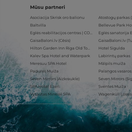
Mūsu partneri
Asociacija Skrisk oro balionu
Atostogų parkas (
Baltvilla
Bellevue Park Ho
Eglės reabilitacijos centras | CORE
Eglės sanatorija 
GaisaBaloni.lv (Cēsis)
GaisaBaloni.lv (
Hilton Garden Inn Riga Old Town
Hotel Sigulda
Kalev Spa Hotel and Waterpark
Labirintų parkas
Meresuu SPA Hotel
Mālpils muiža
Padures Muiža
Palangos vasaros
Seven Mirrors (Aizkraukle)
Seven Mirrors (Si
SPA Hotel Ezeri
Sventes Muiža
Vytautas Mineral SPA
Wagenküll Lossi