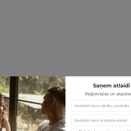
Saņem atlaidi 
Reģistrējies un atpūtie