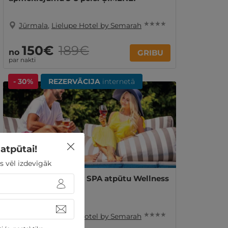
★ ★ ★ ★
Jūrmala
,
Lielupe Hotel by Semarah
150€
189€
no
GRIBU
par nakti
- 30%
REZERVĀCIJA
internetā
atpūtai!
s vēl izdevīgāk
3 naktis VASARĀ ar SPA atpūtu Wellness
centrā DIVIEM
★ ★ ★ ★
Jūrmala
,
Lielupe Hotel by Semarah