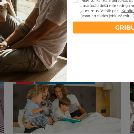
Piekrītu, ka mani personas dati
apstrādāti tiešā mārketinga no
jaunumus. Vairāk par -
Konfide
(Varat atteikties jebkurā mirklī
GRIB
artes piedāvājumi:
kartes TOP piedāvājumus
ti
Noteikumi
Atsauksmes
- 20%
REZERVĀCIJA
internetā