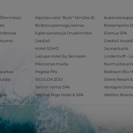
Žibininkai)
Atpūtas vieta "Buki" MiniZoo BUKS
Auksinės kopo
tel
Birštono pramogų kalnas
Bistrampolio D
Birštonas
Eglės sanatorija Druskininkai
Elamus SPA
Tukums)
Gradiali
Gradiali Anykšč
Hotel SOHO
Jaunpils pils
Lielupe Hotel by SemaraH
Lindenhoff - L
Mārcienas muiža
Nurmuižas pil
 parkas
Pegasa Pils
gulda)
SIGULDA ZOO
Silene Resort 
Tallinn Viimsi SPA
spaa
Wellton Riga Hotel & SPA
Wellton Rivers