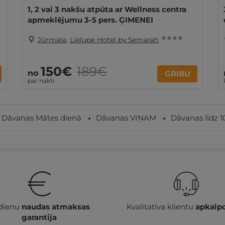
1, 2 vai 3 nakšu atpūta ar Wellness centra
apmeklējumu 3-5 pers. ĢIMENEI
★ ★ ★ ★
Jūrmala
,
Lielupe Hotel by Semarah
150€
189€
no
GRIBU
par nakti
Dāvanas Mātes dienā
Dāvanas VIŅAM
Dāvanas līdz 
 dienu
naudas atmaksas
Kvalitatīva klientu
apkalp
garantija