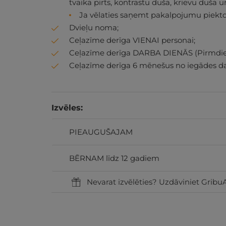
tvaika pirts, kontrastu duša, krievu duša un tr
Ja vēlaties saņemt pakalpojumu piektdie
Dvieļu noma;
Ceļazīme derīga VIENAI personai;
Ceļazīme derīga DARBA DIENĀS (Pirmdie
Ceļazīme derīga 6 mēnešus no iegādes d
Izvēles:
PIEAUGUŠAJAM
BĒRNAM līdz 12 gadiem
Nevarat izvēlēties? Uzdāviniet GribuA