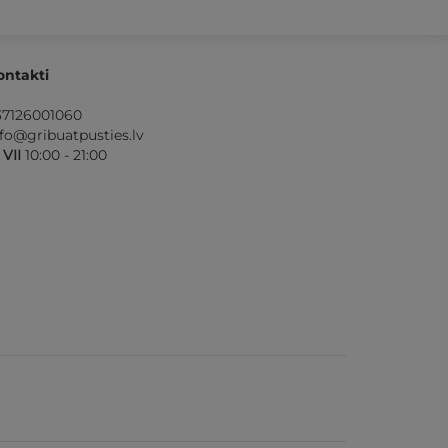
ontakti
37126001060
nfo@gribuatpusties.lv
- VII
10:00 - 21:00