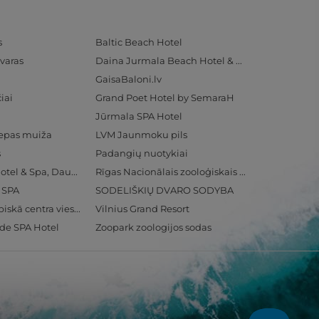
s
Baltic Beach Hotel
varas
Daina Jurmala Beach Hotel & SPA
GaisaBaloni.lv
iai
Grand Poet Hotel by SemaraH
Jūrmala SPA Hotel
iepas muiža
LVM Jaunmoku pils
s
Padangių nuotykiai
Radisson Blu Hotel & Spa, Daugava Riga
Rīgas Nacionālais zooloģiskais dārzs
& SPA
SODELIŠKIŲ DVARO SODYBA
Ventspils Olimpiskā centra viesnīca
Vilnius Grand Resort
ide SPA Hotel
Zoopark zoologijos sodas