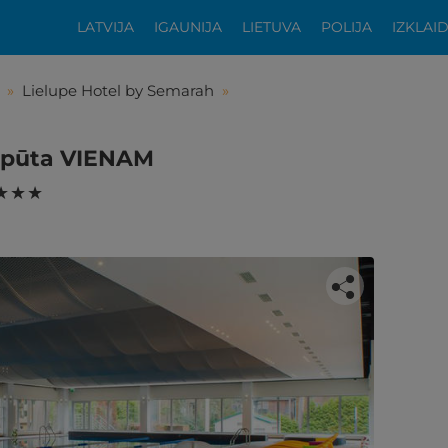
LATVIJA
IGAUNIJA
LIETUVA
POLIJA
IZKLAI
»
Lielupe Hotel by Semarah
»
atpūta VIENAM
★ ★ ★
tikās šis piedāvājums?
ķīgai atpūtai atlikuši tikai daži soļi