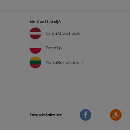
Ne tikai Latvijā
GribuAtpusties.lv
Emoti.pl
NoriuNoriuNoriu.lt
Draudzēsimies: