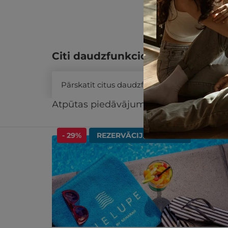
Citi daudzfunkcionālās dāvanu k
Pārskatīt citus daudzfunkcionālās dāvanu 
Atpūtas piedāvājums
Apraksts
Kontak
Līdzīgi atpūtas piedāvājumi
- 29%
REZERVĀCIJA
internetā