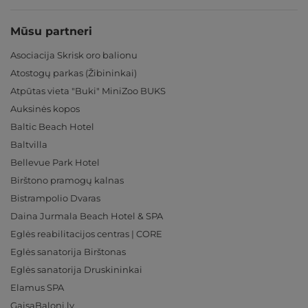
Mūsu partneri
Asociacija Skrisk oro balionu
Atostogų parkas (Žibininkai)
Atpūtas vieta "Buki" MiniZoo BUKS
Auksinės kopos
Baltic Beach Hotel
Baltvilla
Bellevue Park Hotel
Birštono pramogų kalnas
Bistrampolio Dvaras
Daina Jurmala Beach Hotel & SPA
Eglės reabilitacijos centras | CORE
Eglės sanatorija Birštonas
Eglės sanatorija Druskininkai
Elamus SPA
GaisaBaloni.lv