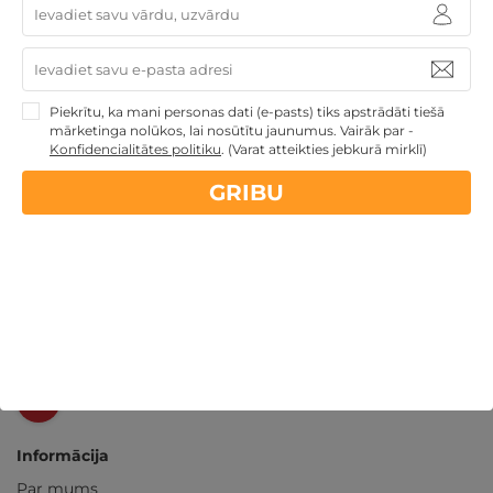
14 dienu
naudas atmaksas garantija
Kvalitatīva klientu
apkalpošana
Piekrītu, ka mani personas dati (e-pasts) tiks apstrādāti tiešā
mārketinga nolūkos, lai nosūtītu jaunumus. Vairāk par -
Konfidencialitātes politiku
.
(Varat atteikties jebkurā mirklī)
GribuAtpusties.lv
izmēģināts
un
pārbaudīts
GRIBU
Ne tikai Latvijā
GribuAtpusties.lv
Emoti.pl
NoriuNoriuNoriu.lt
Informācija
Par mums