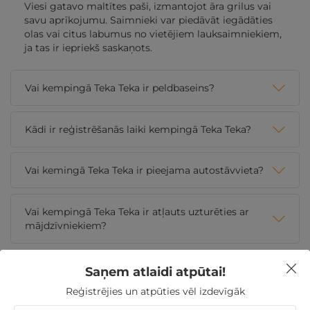
Viesi gatavo maltītes paši, izmantojot āra grilus vai
savu aprīkojumu. Saimnieki var piedāvāt iegādāties
olas vai citus labumus no vietējiem lauksaimniekiem,
ja tas ir iepriekš saskaņots.
Vai kempingā Teka Teka ir peldbaseins?
Kādi ir reģistrēšanās laiki kempingā Teka Teka?
Vai kemingā Teka Teka ir pieejama autostāvvieta?
Vai kempingā Teka Teka ir atļauts uzturēties ar
mājdzīvniekiem?
Saņem atlaidi atpūtai!
Nekādas
apkalpošanas un administrācijas
maksas
Reģistrējies un atpūties vēl izdevīgāk