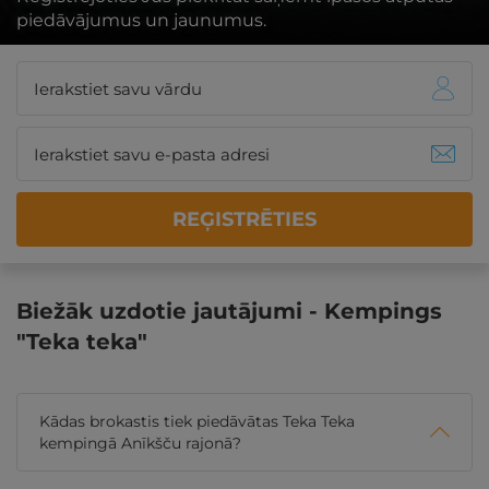
piedāvājumus un jaunumus.
REĢISTRĒTIES
Biežāk uzdotie jautājumi - Kempings
"Teka teka"
Kādas brokastis tiek piedāvātas Teka Teka
kempingā Anīkšču rajonā?