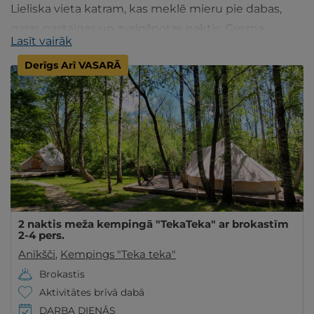
Lieliska vieta katram, kas meklē mieru pie dabas,
garas pastaigas un zvaigžņotas naktis. Grezna
Lasīt vairāk
atpūta pie dabas.
Derīgs Arī VASARĀ
2 naktis meža kempingā "TekaTeka" ar brokastīm
2-4 pers.
Anīkšči
,
Kempings "Teka teka"
Brokastis
Aktivitātes brīvā dabā
DARBA DIENĀS