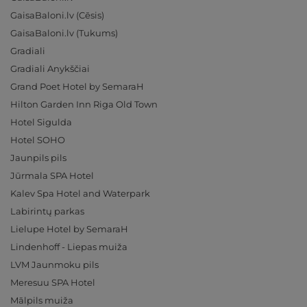
GaisaBaloni.lv (Cēsis)
GaisaBaloni.lv (Tukums)
Gradiali
Gradiali Anykščiai
Grand Poet Hotel by SemaraH
Hilton Garden Inn Riga Old Town
Hotel Sigulda
Hotel SOHO
Jaunpils pils
Jūrmala SPA Hotel
Kalev Spa Hotel and Waterpark
Labirintų parkas
Lielupe Hotel by SemaraH
Lindenhoff - Liepas muiža
LVM Jaunmoku pils
Meresuu SPA Hotel
Mālpils muiža