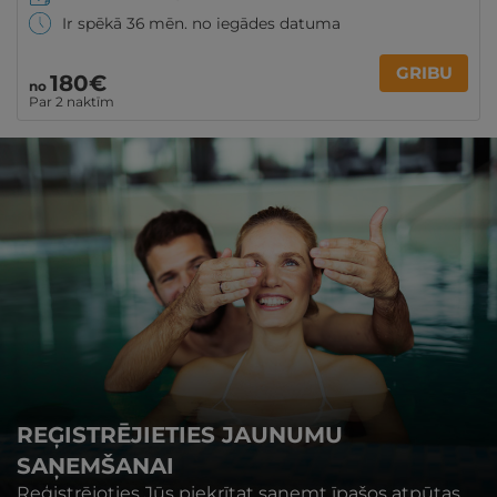
Ir spēkā 36 mēn. no iegādes datuma
GRIBU
180€
no
Par 2 naktīm
REĢISTRĒJIETIES JAUNUMU
SAŅEMŠANAI
Reģistrējoties Jūs piekrītat saņemt īpašos atpūtas