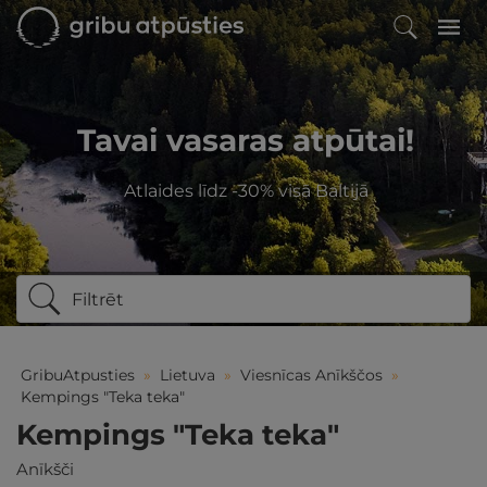
Tavai vasaras atpūtai!
Atlaides līdz -30% visā Baltijā
Filtrēt
GribuAtpusties
»
Lietuva
»
Viesnīcas Anīkščos
»
Kempings "Teka teka"
Kempings "Teka teka"
Anīkšči