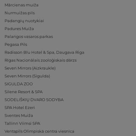
Mārcienas muiža
Nurmuižas pils
Padangių nuotykiai
Padures Muiža
Palangos vasaros parkas
Pegasa Pils
Radisson Blu Hotel & Spa, Daugava Riga
Rīgas Nacionālais zooloģiskais dārzs
Seven Mirrors (Aizkraukle)
Seven Mirrors (Sigulda)
SIGULDA ZOO
Silene Resort & SPA
SODELIŠKIŲ DVARO SODYBA
SPA Hotel Ezeri
Sventes Muiža
Tallinn Viimsi SPA
Ventspils Olimpiskā centra viesnīca