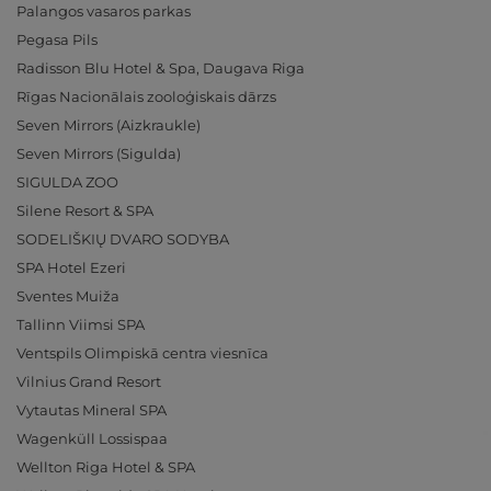
Palangos vasaros parkas
Pegasa Pils
Radisson Blu Hotel & Spa, Daugava Riga
Rīgas Nacionālais zooloģiskais dārzs
Seven Mirrors (Aizkraukle)
Seven Mirrors (Sigulda)
SIGULDA ZOO
Silene Resort & SPA
SODELIŠKIŲ DVARO SODYBA
SPA Hotel Ezeri
Sventes Muiža
Tallinn Viimsi SPA
Ventspils Olimpiskā centra viesnīca
Vilnius Grand Resort
Vytautas Mineral SPA
Wagenküll Lossispaa
Wellton Riga Hotel & SPA