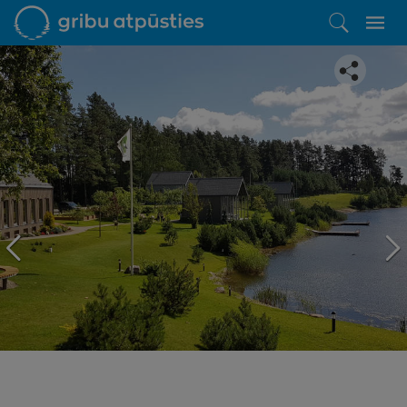
Iepatikās šis piedāvājums?
Līdz brīnišķīgai atpūtai atlikuši tikai daži soļi
PĒRKU