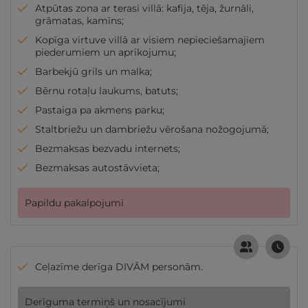
Atpūtas zona ar terasi villā: kafija, tēja, žurnāli,
grāmatas, kamīns;
Kopīga virtuve villā ar visiem nepieciešamajiem
piederumiem un aprīkojumu;
Barbekjū grils un malka;
Bērnu rotaļu laukums, batuts;
Pastaiga pa akmens parku;
Staltbriežu un dambriežu vērošana nožogojumā;
Bezmaksas bezvadu internets;
Bezmaksas autostāvvieta;
Papildu pakalpojumi
Ceļazīme derīga DIVĀM personām.
Derīguma termiņš un nosacījumi