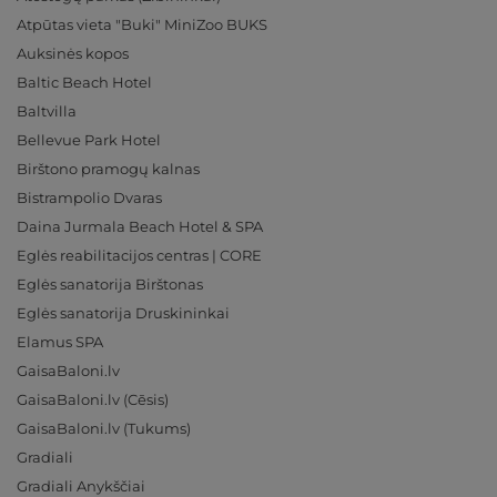
Atpūtas vieta "Buki" MiniZoo BUKS
Auksinės kopos
Baltic Beach Hotel
Baltvilla
Bellevue Park Hotel
Birštono pramogų kalnas
Bistrampolio Dvaras
Daina Jurmala Beach Hotel & SPA
Eglės reabilitacijos centras | CORE
Eglės sanatorija Birštonas
Eglės sanatorija Druskininkai
Elamus SPA
GaisaBaloni.lv
GaisaBaloni.lv (Cēsis)
GaisaBaloni.lv (Tukums)
Gradiali
Gradiali Anykščiai