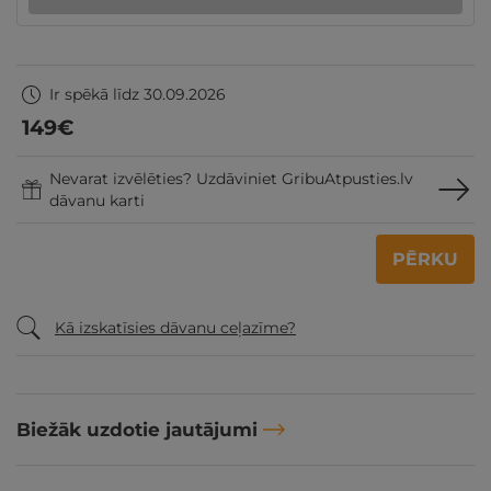
Ir spēkā līdz 30.09.2026
149
€
Nevarat izvēlēties? Uzdāviniet GribuAtpusties.lv
dāvanu karti
PĒRKU
Kā izskatīsies dāvanu ceļazīme?
Biežāk uzdotie jautājumi