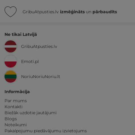
GribuAtpusties.lv
izmēģināts
un
pārbaudīts
Ne tikai Latvijā
GribuAtpusties.lv
Emoti.pl
NoriuNoriuNoriu.lt
Informācija
Par mums
Kontakti
Biežāk uzdotie jautājumi
Blogs
Noteikumi
Pakalpojumu piedāvājumu izvietojums