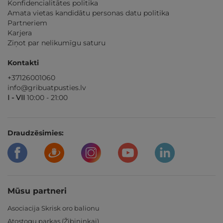
Konfidencialitātes politika
Amata vietas kandidātu personas datu politika
Partneriem
Karjera
Ziņot par nelikumīgu saturu
Kontakti
+37126001060
info@gribuatpusties.lv
I - VII
10:00 - 21:00
Draudzēsimies:
Mūsu partneri
Asociacija Skrisk oro balionu
Atostogų parkas (Žibininkai)