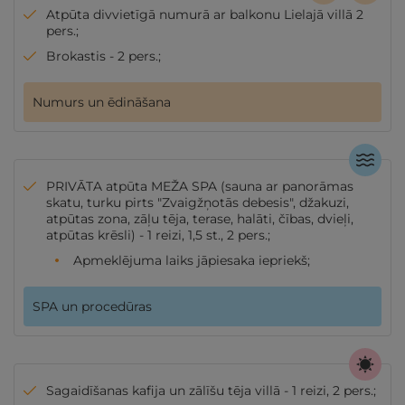
Atpūta divvietīgā numurā ar balkonu Lielajā villā 2
pers.;
Brokastis - 2 pers.;
Numurs un ēdināšana
PRIVĀTA atpūta MEŽA SPA (sauna ar panorāmas
skatu, turku pirts "Zvaigžņotās debesis", džakuzi,
atpūtas zona, zāļu tēja, terase, halāti, čības, dvieļi,
atpūtas krēsli) - 1 reizi, 1,5 st., 2 pers.;
Apmeklējuma laiks jāpiesaka iepriekš;
SPA un procedūras
Sagaidīšanas kafija un zālīšu tēja villā - 1 reizi, 2 pers.;