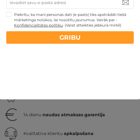
DIVIEM
Anīkšči
,
Barono vila Resort & SPA
Piekrītu, ka mani personas dati (e-pasts) tiks apstrādāti tiešā
mārketinga nolūkos, lai nosūtītu jaunumus. Vairāk par -
Konfidencialitātes politiku
.
(Varat atteikties jebkurā mirklī)
GRIBU
109€
par nakti
GRIBU
Atpūtai Valentīndienā
Veselības atpūta - sanatorijas, SPA
viesnīcas
Atpūta diviem
Atpūta pie ezera
Nekādas
apkalpošanas un administrācijas
maksas
14 dienu
naudas atmaksas garantija
Kvalitatīva klientu
apkalpošana