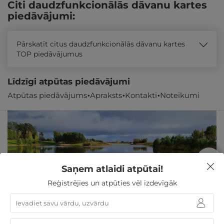
Citi daudzfunkcionālās dāvanu kartes
piedāvājumi:
Pārskatīt citus daudzfunkcionālās dāvanu kartes
TOP piedāvājumus
Līdzīgi atpūtas piedāvājumi
Atpūtas piedāvājums
Apraksts
Kontakti
Noteikumi
Saņem atlaidi atpūtai!
Reģistrējies un atpūties vēl izdevīgāk
Fantastiska atpūta dabas ielokā ar brokastīm