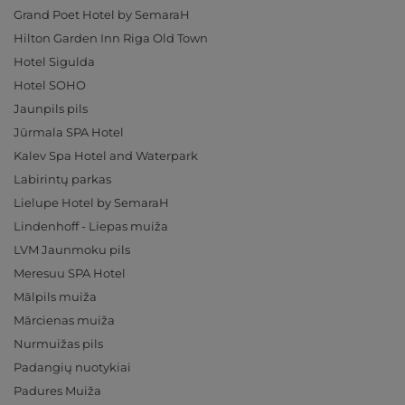
Grand Poet Hotel by SemaraH
Hilton Garden Inn Riga Old Town
Hotel Sigulda
Hotel SOHO
Jaunpils pils
Jūrmala SPA Hotel
Kalev Spa Hotel and Waterpark
Labirintų parkas
Lielupe Hotel by SemaraH
Lindenhoff - Liepas muiža
LVM Jaunmoku pils
Meresuu SPA Hotel
Mālpils muiža
Mārcienas muiža
Nurmuižas pils
Padangių nuotykiai
Padures Muiža