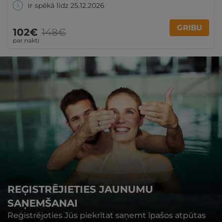
Ir spēkā līdz 25.12.2026
GRIBU
102€
148€
par nakti
REĢISTRĒJIETIES JAUNUMU
SAŅEMŠANAI
Reģistrējoties Jūs piekrītat saņemt īpašos atpūtas