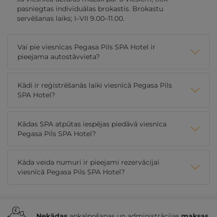
pasniegtas individuālas brokastis. Brokastu
servēšanas laiks; I–VII 9.00–11.00.
Vai pie viesnīcas Pegasa Pils SPA Hotel ir
pieejama autostāvvieta?
Kādi ir reģistrēšanās laiki viesnīcā Pegasa Pils
SPA Hotel?
Kādas SPA atpūtas iespējas piedāvā viesnīca
Pegasa Pils SPA Hotel?
Kāda veida numuri ir pieejami rezervācijai
viesnīcā Pegasa Pils SPA Hotel?
Nekādas
apkalpošanas un administrācijas
maksas