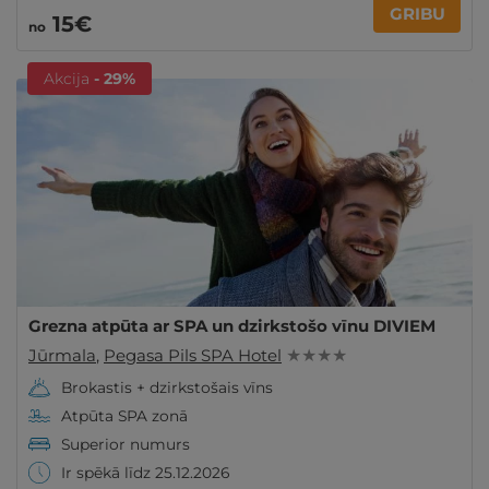
GRIBU
15€
no
Akcija
- 29%
Grezna atpūta ar SPA un dzirkstošo vīnu DIVIEM
Jūrmala
,
Pegasa Pils SPA Hotel
★ ★ ★ ★
Brokastis + dzirkstošais vīns
Atpūta SPA zonā
Superior numurs
Ir spēkā līdz 25.12.2026