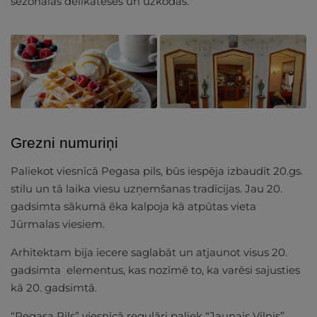
sezonālas delikateses un uzkodas.
Grezni numuriņi
Paliekot viesnīcā Pegasa pils, būs iespēja izbaudīt 20.gs.
stilu un tā laika viesu uzņemšanas tradīcijas. Jau 20.
gadsimta sākumā ēka kalpoja kā atpūtas vieta
Jūrmalas viesiem.
Arhitektam bija iecere saglabāt un atjaunot visus 20.
gadsimta elementus, kas nozīmē to, ka varēsi sajusties
kā 20. gadsimtā.
“Pegasa Pils” viesnīcā regulāri paliek “Jaunais Vilnis”