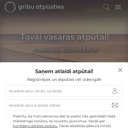
Tavai vasaras atpūtai!
Atlaides līdz -30% visā Baltijā
Saņem atlaidi atpūtai!
Filtrēt
Reģistrējies un atpūties vēl izdevīgāk
GribuAtpusties
»
Latvija
»
Viesnīcas Jūrmalā
»
Pegasa Pils SPA Hotel
Pegasa Pils SPA Hotel
Piekrītu, ka mani personas dati (e-pasts) tiks apstrādāti tiešā
mārketinga nolūkos, lai nosūtītu jaunumus. Vairāk par -
Jūrmala
8,2
/10
Konfidencialitātes politiku
.
(Varat atteikties jebkurā mirklī)