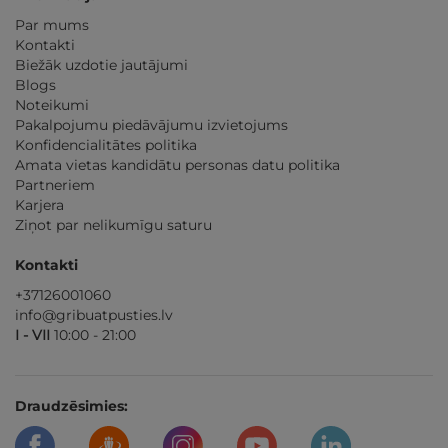
Par mums
Kontakti
Biežāk uzdotie jautājumi
Blogs
Noteikumi
Pakalpojumu piedāvājumu izvietojums
Konfidencialitātes politika
Amata vietas kandidātu personas datu politika
Partneriem
Karjera
Ziņot par nelikumīgu saturu
Kontakti
+37126001060
info@gribuatpusties.lv
I - VII
10:00 - 21:00
Draudzēsimies: