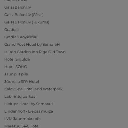
GaisaBaloni.lv
GaisaBaloni.lv (Cēsis)
GaisaBaloni.lv (Tukums)
Gradiali
Gradiali Anykščiai
Grand Poet Hotel by SemaraH
Hilton Garden Inn Riga Old Town
Hotel Sigulda
Hotel SOHO
Jaunpils pils
Jūrmala SPA Hotel
Kalev Spa Hotel and Waterpark
Labirintų parkas
Lielupe Hotel by SemaraH
Lindenhoff - Liepas muiža
LVM Jaunmoku pils
Meresuu SPA Hotel