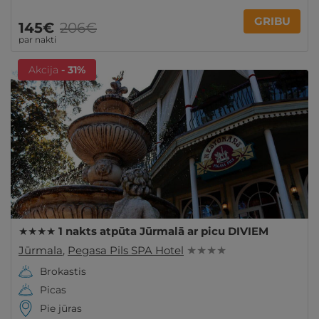
GRIBU
145€
206€
par nakti
Akcija
- 31%
★★★★ 1 nakts atpūta Jūrmalā ar picu DIVIEM
Jūrmala
,
Pegasa Pils SPA Hotel
★ ★ ★ ★
Brokastis
Picas
Pie jūras