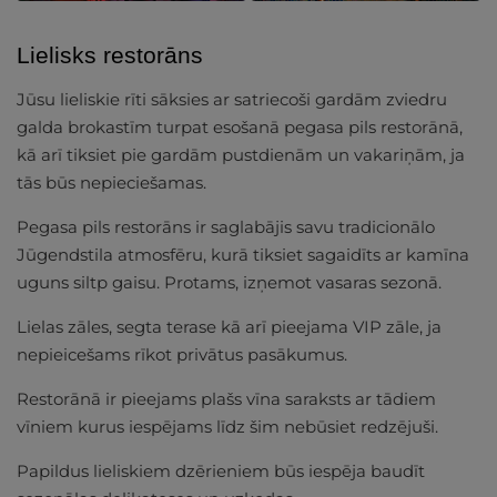
Lielisks restorāns
Jūsu lieliskie rīti sāksies ar satriecoši gardām zviedru
galda brokastīm turpat esošanā pegasa pils restorānā,
kā arī tiksiet pie gardām pustdienām un vakariņām, ja
tās būs nepieciešamas.
Pegasa pils restorāns ir saglabājis savu tradicionālo
Jūgendstila atmosfēru, kurā tiksiet sagaidīts ar kamīna
uguns siltp gaisu. Protams, izņemot vasaras sezonā.
Lielas zāles, segta terase kā arī pieejama VIP zāle, ja
nepieicešams rīkot privātus pasākumus.
Restorānā ir pieejams plašs vīna saraksts ar tādiem
vīniem kurus iespējams līdz šim nebūsiet redzējuši.
Papildus lieliskiem dzērieniem būs iespēja baudīt