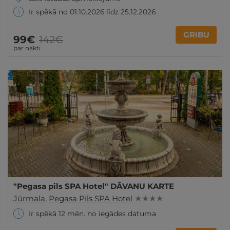
Ir spēkā no 01.10.2026 līdz 25.12.2026
GRIBU
99€
142€
par nakti
"Pegasa pils SPA Hotel" DĀVANU KARTE
Jūrmala
,
Pegasa Pils SPA Hotel
★ ★ ★ ★
Ir spēkā 12 mēn. no iegādes datuma