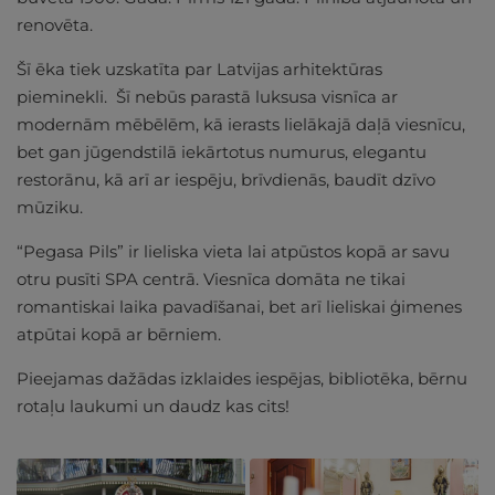
renovēta.
Šī ēka tiek uzskatīta par Latvijas arhitektūras
pieminekli. Šī nebūs parastā luksusa visnīca ar
modernām mēbēlēm, kā ierasts lielākajā daļā viesnīcu,
bet gan jūgendstilā iekārtotus numurus, elegantu
restorānu, kā arī ar iespēju, brīvdienās, baudīt dzīvo
mūziku.
“Pegasa Pils” ir lieliska vieta lai atpūstos kopā ar savu
otru pusīti SPA centrā. Viesnīca domāta ne tikai
romantiskai laika pavadīšanai, bet arī lieliskai ģimenes
atpūtai kopā ar bērniem.
Pieejamas dažādas izklaides iespējas, bibliotēka, bērnu
rotaļu laukumi un daudz kas cits!