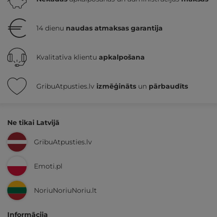
14 dienu
naudas atmaksas garantija
Kvalitatīva klientu
apkalpošana
GribuAtpusties.lv
izmēģināts
un
pārbaudīts
Ne tikai Latvijā
GribuAtpusties.lv
Emoti.pl
NoriuNoriuNoriu.lt
Informācija