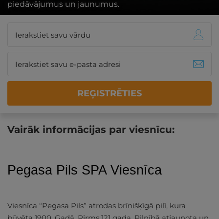
piedāvājumus un jaunumus.
REĢISTRĒTIES
Vairāk informācijas par viesnīcu:
Pegasa Pils SPA Viesnīca
Viesnīca “Pegasa Pils” atrodas brīnišķīgā pilī, kura
būvēta 1900. Gadā. Pirms 121 gada. Pilnībā atjaunota un