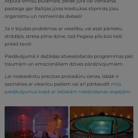
Atpūta smilšu pludmalē, pelde jūrā vai vienkārša
pastaiga gar Baltijas jūras krastu,kas stiprinās jūsu
organismu un nomierinās dvēseli!
Ja ir bijušas problēmas ar veselību, vai esat pārlieku
strādājis, stresa pilna dzīve, tad Pegasa pils būs tieši
priekš tevis!
Piedāvājumā ir dažādas atveseļošanās programmas pēc
traumām un emocionāliem dzīves pārdzīvojumiem.
Lai noskaidrotu precīzas procedūru cenas, labāk ir
sazināties ar viesnīcu pašiem vai arī pārbaudīt
mūs
piedāvājumus kopā ar lieliskām nakšņošanas iespējām.