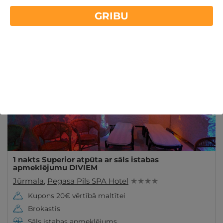
Viesnīca "Pegasa Pils SPA Hotel" atrodas Jūrmalā.
GRIBU
Piedāvā greznu atpūtu pie jūras, gardas maltītes,
Lasīt vairāk
atpūtu SPA oāzē, sāls istabā un citu. Ieskaties!
Akcija
- 30%
1 nakts Superior atpūta ar sāls istabas
apmeklējumu DIVIEM
Jūrmala
,
Pegasa Pils SPA Hotel
★ ★ ★ ★
Kupons 20€ vērtībā maltītei
Brokastis
Sāls istabas apmeklējums