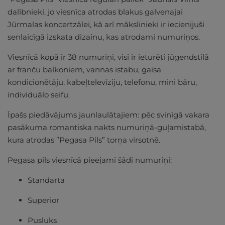
dalībnieki, jo viesnīca atrodas blakus galvenajai
Jūrmalas koncertzālei, kā arī mākslinieki ir iecienijuši
senlaicīgā izskata dizainu, kas atrodami numuriņos.
Viesnīcā kopā ir 38 numuriņi, visi ir ieturēti jūgendstilā
ar franču balkoniem, vannas istabu, gaisa
kondicionētāju, kabeļtelevīziju, telefonu, mini bāru,
individuālo seifu.
Īpašs piedāvājums jaunlaulātajiem: pēc svinīgā vakara
pasākuma romantiska nakts numuriņā-guļamistabā,
kura atrodas ”Pegasa Pils” torņa virsotnē.
Pegasa pils viesnīcā pieejami šādi numuriņi:
Standarta
Superior
Pusluks