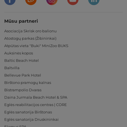
Mūsu partneri
Asociacija Skrisk oro balionu
Atostogų parkas (Žibininkai)
Atpūtas vieta "Buki" MiniZoo BUKS
Auksinės kopos
Baltic Beach Hotel
Baltvilla
Bellevue Park Hotel
Birštono pramogų kalnas
Bistrampolio Dvaras
Daina Jurmala Beach Hotel & SPA
Eglės reabilitacijos centras | CORE
Eglės sanatorija Birštonas
Eglės sanatorija Druskininkai
Elamus SPA