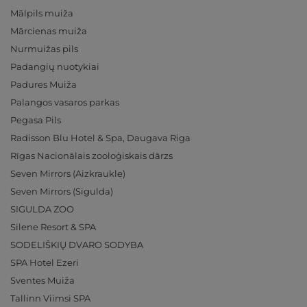
Mālpils muiža
Mārcienas muiža
Nurmuižas pils
Padangių nuotykiai
Padures Muiža
Palangos vasaros parkas
Pegasa Pils
Radisson Blu Hotel & Spa, Daugava Riga
Rīgas Nacionālais zooloģiskais dārzs
Seven Mirrors (Aizkraukle)
Seven Mirrors (Sigulda)
SIGULDA ZOO
Silene Resort & SPA
SODELIŠKIŲ DVARO SODYBA
SPA Hotel Ezeri
Sventes Muiža
Tallinn Viimsi SPA