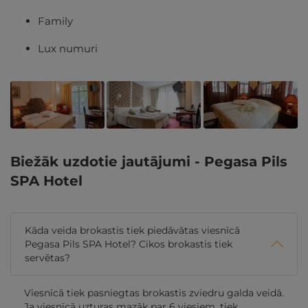
Family
Lux numuri
Biežāk uzdotie jautājumi - Pegasa Pils
SPA Hotel
Kāda veida brokastis tiek piedāvātas viesnīcā
Pegasa Pils SPA Hotel? Cikos brokastis tiek
servētas?
Viesnīcā tiek pasniegtas brokastis zviedru galda veidā.
Ja viesnīcā uzturas mazāk par 6 viesiem, tiek