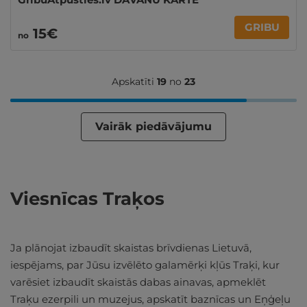
GRIBU
15€
no
Apskatīti
19
no
23
Vairāk piedāvājumu
Viesnīcas Traķos
Ja plānojat izbaudīt skaistas brīvdienas Lietuvā,
iespējams, par Jūsu izvēlēto galamērķi kļūs Traķi, kur
varēsiet izbaudīt skaistās dabas ainavas, apmeklēt
Traķu ezerpili un muzejus, apskatīt baznīcas un Eņģeļu