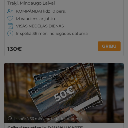
Traķi
,
Mindaugo Laivai
KOMPĀNIJAI līdz 10 pers.
Izbrauciens ar jahtu
VISĀS NEDĒĻAS DIENĀS
Ir spēkā 36 mēn. no iegādes datuma
GRIBU
130€
Ir spēkā 36 mēn. no iegādes datuma
GribuAtpusties.lv DĀVANU KARTE