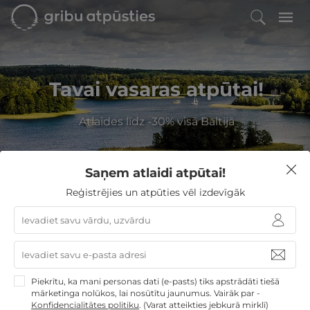
Tavai vasaras atpūtai!
Atlaides līdz -30% visā Baltijā
Saņem atlaidi atpūtai!
Filtrēt
Reģistrējies un atpūties vēl izdevīgāk
GribuAtpusties
»
Lietuva
»
Viesnīcas Traķos
Viesnīcas Traķos
Izvēlieties no
23
GribuAtpusties.lv atpūtas
Piekrītu, ka mani personas dati (e-pasts) tiks apstrādāti tiešā
mārketinga nolūkos, lai nosūtītu jaunumus. Vairāk par -
piedāvājumiem
Konfidencialitātes politiku
.
(Varat atteikties jebkurā mirklī)