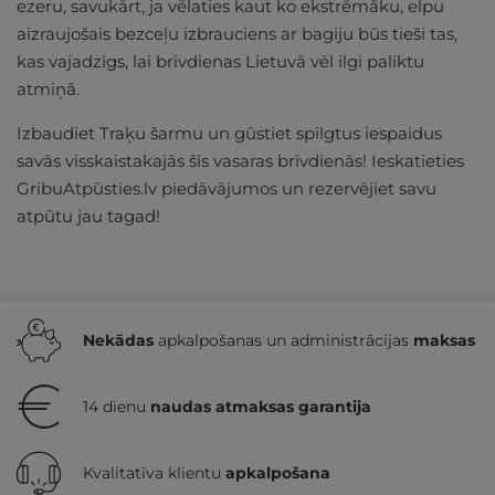
ezeru, savukārt, ja vēlaties kaut ko ekstrēmāku, elpu
aizraujošais bezceļu izbrauciens ar bagiju būs tieši tas,
kas vajadzīgs, lai brīvdienas Lietuvā vēl ilgi paliktu
atmiņā.
Izbaudiet Traķu šarmu un gūstiet spilgtus iespaidus
savās visskaistakajās šīs vasaras brīvdienās! Ieskatieties
GribuAtpūsties.lv piedāvājumos un rezervējiet savu
atpūtu jau tagad!
Nekādas
apkalpošanas un administrācijas
maksas
14 dienu
naudas atmaksas garantija
Kvalitatīva klientu
apkalpošana