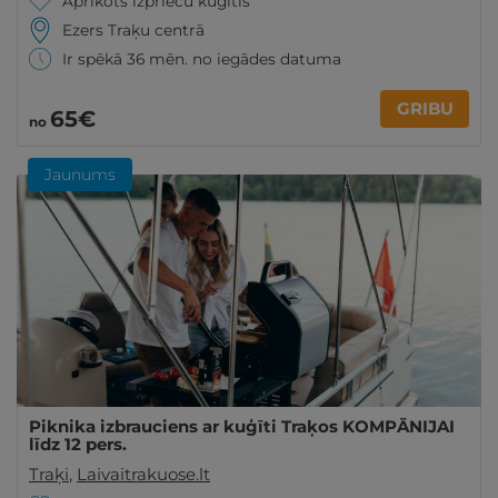
Aprīkots izpriecu kuģītis
Ezers Traķu centrā
Ir spēkā 36 mēn. no iegādes datuma
GRIBU
65€
no
Jaunums
Piknika izbrauciens ar kuģīti Traķos KOMPĀNIJAI
līdz 12 pers.
Traķi
,
Laivaitrakuose.lt