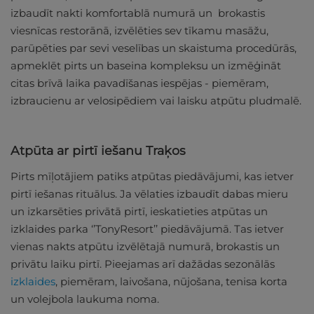
izbaudīt nakti komfortablā numurā un brokastis
viesnīcas restorānā, izvēlēties sev tīkamu masāžu,
parūpēties par sevi veselības un skaistuma procedūrās,
apmeklēt pirts un baseina kompleksu un izmēģināt
citas brīvā laika pavadīšanas iespējas - piemēram,
izbraucienu ar velosipēdiem vai laisku atpūtu pludmalē.
Atpūta ar pirtī iešanu Traķos
Pirts mīļotājiem patiks atpūtas piedāvājumi, kas ietver
pirtī iešanas rituālus. Ja vēlaties izbaudīt dabas mieru
un izkarsēties privātā pirtī, ieskatieties atpūtas un
izklaides parka ‘’TonyResort’’ piedāvājumā. Tas ietver
vienas nakts atpūtu izvēlētajā numurā, brokastis un
privātu laiku pirtī. Pieejamas arī dažādas sezonālās
izklaides
, piemēram, laivošana, nūjošana, tenisa korta
un volejbola laukuma noma.