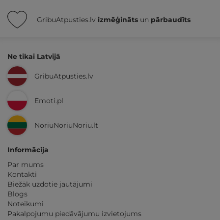
GribuAtpusties.lv
izmēģināts
un
pārbaudīts
Ne tikai Latvijā
GribuAtpusties.lv
Emoti.pl
NoriuNoriuNoriu.lt
Informācija
Par mums
Kontakti
Biežāk uzdotie jautājumi
Blogs
Noteikumi
Pakalpojumu piedāvājumu izvietojums