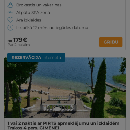
Brokastis un vakariņas
Atpūta SPA zonā
Āra izklaides
Ir spēkā 12 mēn. no iegādes datuma
179€
no
GRIBU
Par 2 naktīm
REZERVĀCIJA
internetā
1 vai 2 naktis ar PIRTS apmeklējumu un izklaidēm
Traķos 4 pers. ĢIMENEI