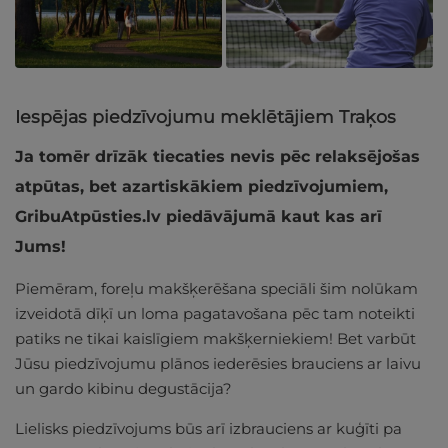
Iespējas piedzīvojumu meklētājiem Traķos
Ja tomēr drīzāk tiecaties nevis pēc relaksējošas
atpūtas, bet azartiskākiem piedzīvojumiem,
GribuAtpūsties.lv piedāvājumā kaut kas arī
Jums!
Piemēram, foreļu makšķerēšana speciāli šim nolūkam
izveidotā dīķī un loma pagatavošana pēc tam noteikti
patiks ne tikai kaislīgiem makšķerniekiem! Bet varbūt
Jūsu piedzīvojumu plānos iederēsies brauciens ar laivu
un gardo kibinu degustācija?
Lielisks piedzīvojums būs arī izbrauciens ar kuģīti pa