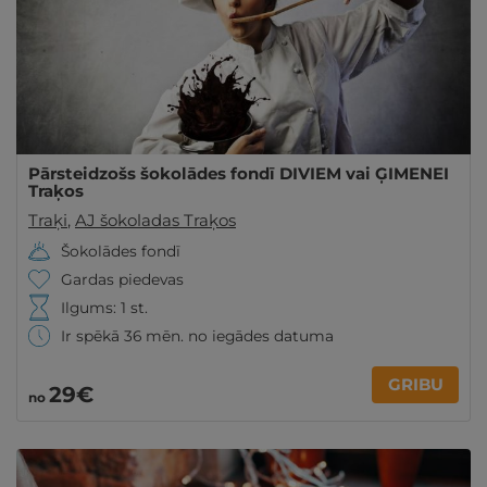
Pārsteidzošs šokolādes fondī DIVIEM vai ĢIMENEI
Traķos
Traķi
,
AJ šokoladas Traķos
Šokolādes fondī
Gardas piedevas
Ilgums: 1 st.
Ir spēkā 36 mēn. no iegādes datuma
GRIBU
29€
no