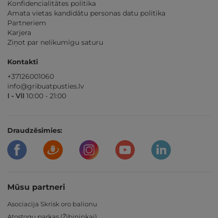
Konfidencialitātes politika
Amata vietas kandidātu personas datu politika
Partneriem
Karjera
Ziņot par nelikumīgu saturu
Kontakti
+37126001060
info@gribuatpusties.lv
I - VII
10:00 - 21:00
Draudzēsimies:
Mūsu partneri
Asociacija Skrisk oro balionu
Atostogų parkas (Žibininkai)