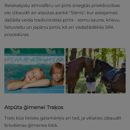
Relaksējošu atmosfēru un pirts sniegtās priekšrocības
var izbaudīt arī atpūtas parkā "Slėnis", kur pieejamas
dažāda veida tradicionālās pirtis - somu sauna, krievu,
lietuviešu un japāņu pirtis, kā arī visdažādākās SPA
procedūras.
Atpūta ģimenei Traķos
Traķi būs lielisks galamērķis arī tad, ja vēlaties izbaudīt
brīvdienas ģimenes lokā.