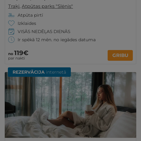
Traķi
,
Atpūtas parks "Slėnis"
Atpūta pirtī
Izklaides
VISĀS NEDĒĻAS DIENĀS
Ir spēkā 12 mēn. no iegādes datuma
119€
no
GRIBU
par nakti
REZERVĀCIJA
internetā