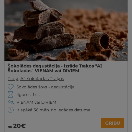
Šokolādes degustācija - izrāde Traķos "AJ
Šokoladas" VIENAM vai DIVIEM
Traķi
,
AJ šokoladas Traķos
Šokolādes šovs - degustācija
Ilgums: 1 st.
VIENAM vai DIVIEM
Ir spēkā 36 mēn. no iegādes datuma
GRIBU
20€
no