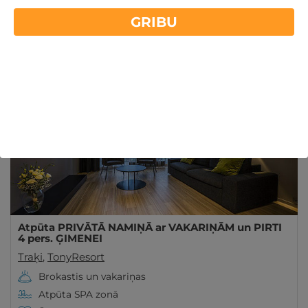
Vai meklējat atpūtas piedāvājumus Lietuvā, Trauķu
GRIBU
apkārtnē? GribuAtpusties.lv piedāvā iegādāties
Lasīt vairāk
ceļazīmes brīnišķās vietās. Iegādājieties šeit!
REZERVĀCIJA
internetā
Atpūta PRIVĀTĀ NAMIŅĀ ar VAKARIŅĀM un PIRTI
4 pers. ĢIMENEI
Traķi
,
TonyResort
Brokastis un vakariņas
Atpūta SPA zonā