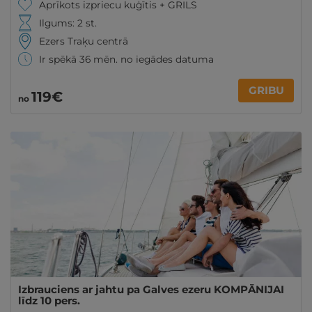
Aprīkots izpriecu kuģītis + GRILS
Ilgums: 2 st.
Ezers Traķu centrā
Ir spēkā 36 mēn. no iegādes datuma
GRIBU
119€
no
Izbrauciens ar jahtu pa Galves ezeru KOMPĀNIJAI
līdz 10 pers.