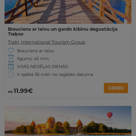
Brauciens ar laivu un gardo kibinu degustācija
Traķos
Traķi
,
International Tourism Group
Brauciens ar laivu
Ilgums: 45 min.
VISĀS NEDĒĻAS DIENĀS
Ir spēkā 36 mēn. no iegādes datuma
GRIBU
11
.99
€
no