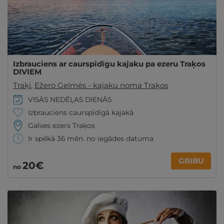
Izbrauciens ar caurspīdīgu kajaku pa ezeru Traķos
DIVIEM
Traķi
,
Ežero Gelmės - kajaku noma Traķos
VISĀS NEDĒĻAS DIENĀS
Izbrauciens caurspīdīgā kajakā
Galves ezers Traķos
Ir spēkā 36 mēn. no iegādes datuma
GRIBU
20€
no