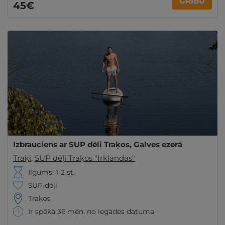
GRIBU
45€
Izbrauciens ar SUP dēli Traķos, Galves ezerā
Traķi
,
SUP dēļi Traķos "Irklandas"
Ilgums: 1-2 st.
SUP dēļi
Traķos
Ir spēkā 36 mēn. no iegādes datuma