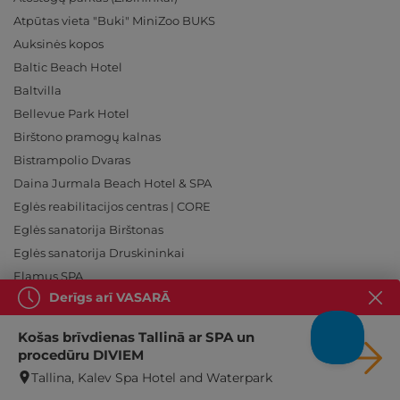
Atpūtas vieta "Buki" MiniZoo BUKS
Auksinės kopos
Baltic Beach Hotel
Baltvilla
Bellevue Park Hotel
Birštono pramogų kalnas
Bistrampolio Dvaras
Daina Jurmala Beach Hotel & SPA
Eglės reabilitacijos centras | CORE
Eglės sanatorija Birštonas
Eglės sanatorija Druskininkai
Elamus SPA
Derīgs arī VASARĀ
GaisaBaloni.lv
GaisaBaloni.lv (Cēsis)
Košas brīvdienas Tallinā ar SPA un
GaisaBaloni.lv (Tukums)
procedūru DIVIEM
Gradiali
Tallina, Kalev Spa Hotel and Waterpark
Gradiali Anykščiai