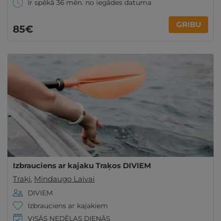
Ir spēkā 36 mēn. no iegādes datuma
GRIBU
85€
Izbrauciens ar kajaku Traķos DIVIEM
Traķi
,
Mindaugo Laivai
DIVIEM
Izbrauciens ar kajakiem
VISĀS NEDĒĻAS DIENĀS