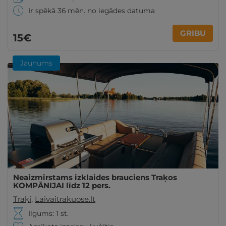
Ir spēkā 36 mēn. no iegādes datuma
GRIBU
15€
Jaunums
Neaizmirstams izklaides brauciens Traķos
KOMPĀNIJAI līdz 12 pers.
Traķi
,
Laivaitrakuose.lt
Ilgums: 1 st.