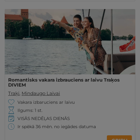
Romantisks vakara izbrauciens ar laivu Traķos
DIVIEM
Traķi
,
Mindaugo Laivai
Vakara izbaruciens ar laivu
Ilgums: 1 st.
VISĀS NEDĒĻAS DIENĀS
Ir spēkā 36 mēn. no iegādes datuma