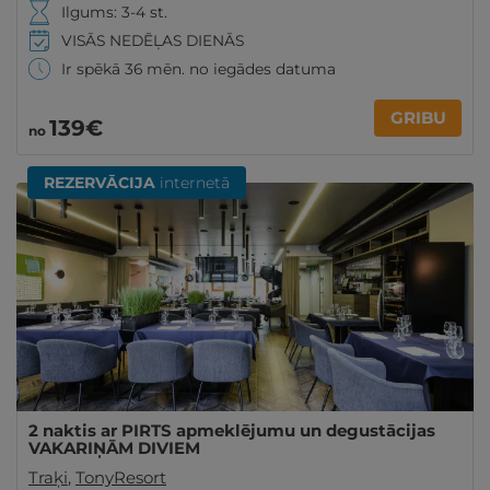
Ilgums: 3-4 st.
VISĀS NEDĒĻAS DIENĀS
Ir spēkā 36 mēn. no iegādes datuma
GRIBU
139€
no
REZERVĀCIJA
internetā
2 naktis ar PIRTS apmeklējumu un degustācijas
VAKARIŅĀM DIVIEM
Traķi
,
TonyResort