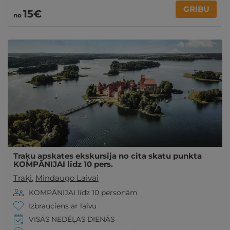
GRIBU
15€
no
Traķu apskates ekskursija no cita skatu punkta
KOMPĀNIJAI līdz 10 pers.
Traķi
,
Mindaugo Laivai
KOMPĀNIJAI līdz 10 personām
Izbrauciens ar laivu
VISĀS NEDĒĻAS DIENĀS