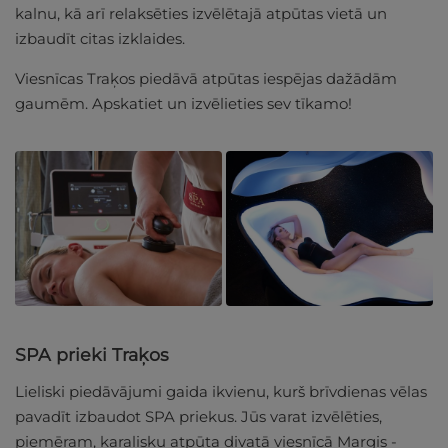
kalnu, kā arī relaksēties izvēlētajā atpūtas vietā un
izbaudīt citas izklaides.
Viesnīcas Traķos piedāvā atpūtas iespējas dažādām
gaumēm. Apskatiet un izvēlieties sev tīkamo!
SPA prieki Traķos
Lieliski piedāvājumi gaida ikvienu, kurš brīvdienas vēlas
pavadīt izbaudot SPA priekus. Jūs varat izvēlēties,
piemēram, karalisku atpūta divatā viesnīcā Margis -