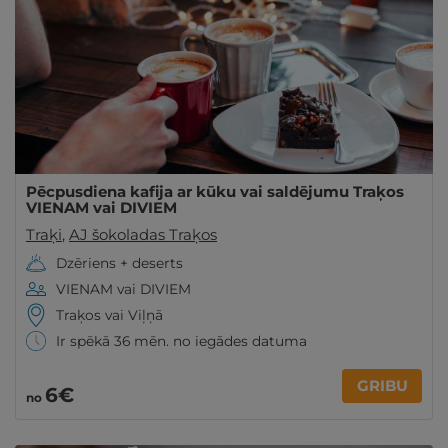
Pēcpusdiena kafija ar kūku vai saldējumu Traķos
VIENAM vai DIVIEM
Traķi
,
AJ šokoladas Traķos
Dzēriens + deserts
VIENAM vai DIVIEM
Traķos vai Viļņā
Ir spēkā 36 mēn. no iegādes datuma
GRIBU
6€
no