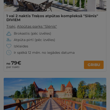
1 vai 2 naktis Traķos atpūtas kompleksā "Slėnis"
DIVIEM
Traķi
,
Atpūtas parks "Slėnis"
Brokastis (pēc izvēles)
Atpūta pirtī (pēc izvēles)
Izklaides
Ir spēkā 12 mēn. no iegādes datuma
79€
no
GRIBU
par nakti