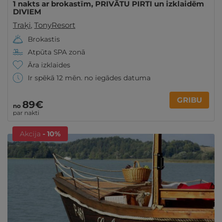
1 nakts ar brokastīm, PRIVĀTU PIRTI un izklaidēm
DIVIEM
Traķi
,
TonyResort
Brokastis
Atpūta SPA zonā
Āra izklaides
Ir spēkā 12 mēn. no iegādes datuma
GRIBU
89€
no
par nakti
Akcija
- 10%