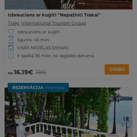
Izbrauciens ar kuģīti "Nepažinti Trakai"
Traķi
,
International Tourism Group
Izbrauciens ar kuģīti
Ilgums: 45 min.
VISĀS NEDĒĻAS DIENĀS
Ir spēkā 36 mēn. no iegādes datuma
GRIBU
16
.19
€
18€
no
REZERVĀCIJA
internetā