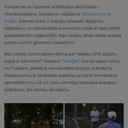
Pieejamas arī sezonai atbilstošas aktivitātes -
riteņbraukšana, laivošana, nūjošana,
izbrauciens ar
kuģīti
. Ziemas laikā ir iespēja izbaudīt distanču
slēpošanu un izpriecāties kamaniņu trasē ar speciālām
piepūšamām ragaviņām. Nav šaubu, šāda veida atpūta
patiks visiem ģimenes locekļiem!
Bet varbūt Jums patiks doma par lielisku SPA atpūtu
kopā ar bērniem? Viesnīca ‘’
Margis
’’, kas atrodas netālu
no Traķiem, piedāvā vienas nakts atpūtu standarta
klases numurā, brokastis, baseina un pirts kompleksa
apmeklējumu, kā arī citas vilinošas izklaides iespējas -
slidošanu, āra tenisu, laivošanu.