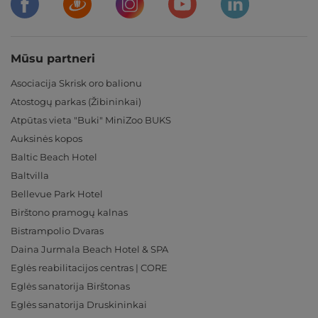
Mūsu partneri
Asociacija Skrisk oro balionu
Atostogų parkas (Žibininkai)
Atpūtas vieta "Buki" MiniZoo BUKS
Auksinės kopos
Baltic Beach Hotel
Baltvilla
Bellevue Park Hotel
Birštono pramogų kalnas
Bistrampolio Dvaras
Daina Jurmala Beach Hotel & SPA
Eglės reabilitacijos centras | CORE
Eglės sanatorija Birštonas
Eglės sanatorija Druskininkai