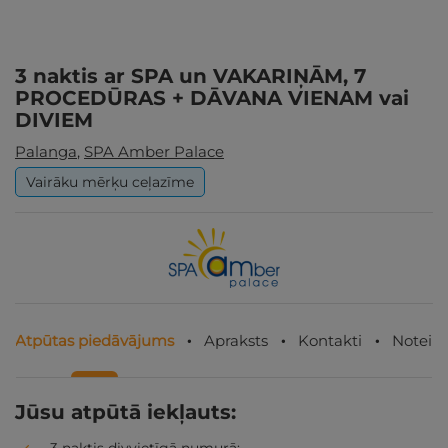
3 naktis ar SPA un VAKARIŅĀM, 7
PROCEDŪRAS + DĀVANA VIENAM vai
DIVIEM
Palanga
,
SPA Amber Palace
Vairāku mērķu ceļazīme
Atpūtas piedāvājums
Apraksts
Kontakti
Noteik
Jūsu atpūtā iekļauts: