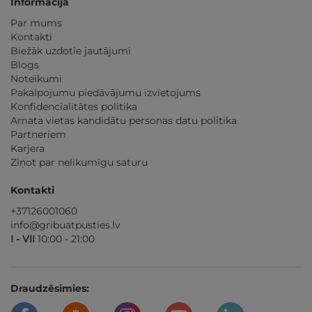
Informācija
Par mums
Kontakti
Biežāk uzdotie jautājumi
Blogs
Noteikumi
Pakalpojumu piedāvājumu izvietojums
Konfidencialitātes politika
Amata vietas kandidātu personas datu politika
Partneriem
Karjera
Ziņot par nelikumīgu saturu
Kontakti
+37126001060
info@gribuatpusties.lv
I - VII
10:00 - 21:00
Draudzēsimies: