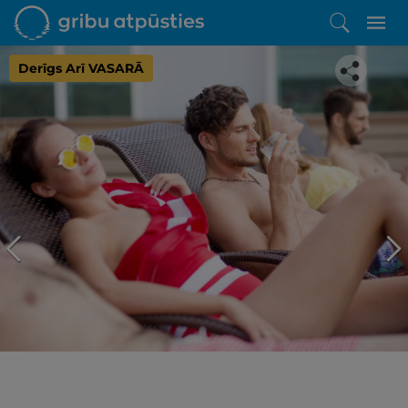
Derīgs Arī VASARĀ
Iepatikās šis piedāvājums?
Līdz brīnišķīgai atpūtai atlikuši tikai daži soļi
PĒRKU