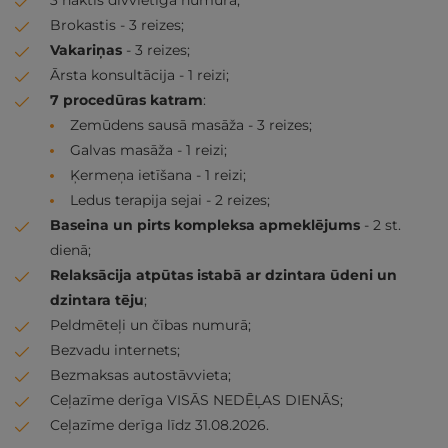
3 naktis divvietīgā numurā;
Brokastis - 3 reizes;
Vakariņas
- 3 reizes;
Ārsta konsultācija - 1 reizi;
7 procedūras katram
:
Zemūdens sausā masāža - 3 reizes;
Galvas masāža - 1 reizi;
Ķermeņa ietīšana - 1 reizi;
Ledus terapija sejai - 2 reizes;
Baseina un pirts kompleksa apmeklējums
- 2 st.
dienā;
Relaksācija atpūtas istabā ar dzintara ūdeni un
dzintara tēju
;
Peldmēteļi un čības numurā;
Bezvadu internets;
Bezmaksas autostāvvieta;
Ceļazīme derīga VISĀS NEDĒĻAS DIENĀS;
Ceļazīme derīga līdz 31.08.2026.