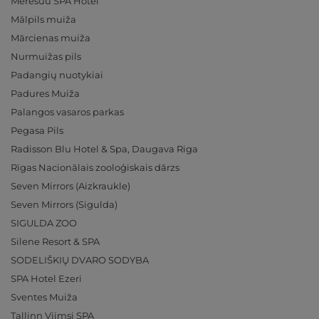
Meresuu SPA Hotel
Mālpils muiža
Mārcienas muiža
Nurmuižas pils
Padangių nuotykiai
Padures Muiža
Palangos vasaros parkas
Pegasa Pils
Radisson Blu Hotel & Spa, Daugava Riga
Rīgas Nacionālais zooloģiskais dārzs
Seven Mirrors (Aizkraukle)
Seven Mirrors (Sigulda)
SIGULDA ZOO
Silene Resort & SPA
SODELIŠKIŲ DVARO SODYBA
SPA Hotel Ezeri
Sventes Muiža
Tallinn Viimsi SPA