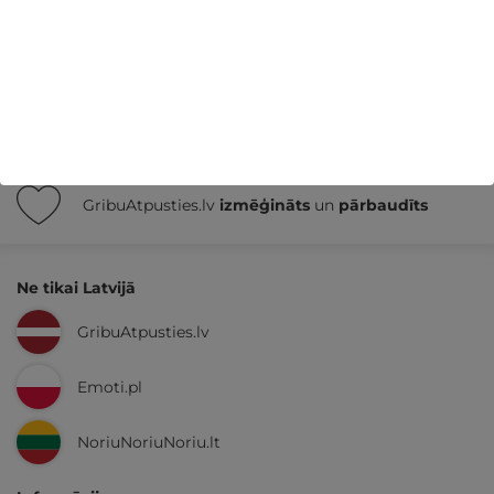
Nekādas
apkalpošanas un administrācijas
maksas
14 dienu
naudas atmaksas garantija
Kvalitatīva klientu
apkalpošana
GribuAtpusties.lv
izmēģināts
un
pārbaudīts
Ne tikai Latvijā
GribuAtpusties.lv
Emoti.pl
NoriuNoriuNoriu.lt