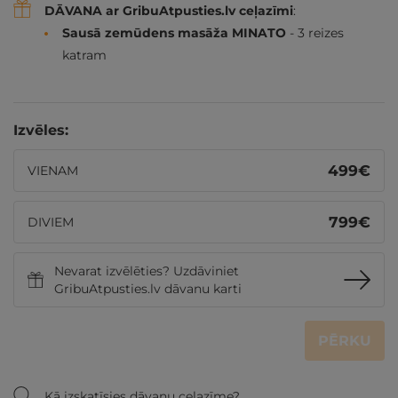
DĀVANA ar GribuAtpusties.lv ceļazīmi
:
Sausā zemūdens masāža MINATO
- 3 reizes
katram
Izvēles:
499
€
VIENAM
799
€
DIVIEM
Nevarat izvēlēties? Uzdāviniet
GribuAtpusties.lv dāvanu karti
PĒRKU
Kā izskatīsies dāvanu ceļazīme?