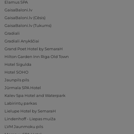
Elamus SPA
GaisaBaloni.lv
GaisaBaloni.lv (Cēsis)
GaisaBaloni.lv (Tukums)
Gradiali
Gradiali Anykščiai
Grand Poet Hotel by SemaraH
Hilton Garden Inn Riga Old Town
Hotel Sigulda
Hotel SOHO
Jaunpils pils
Jūrmala SPA Hotel
Kalev Spa Hotel and Waterpark
Labirintų parkas
Lielupe Hotel by SemaraH
Lindenhoff - Liepas muiža
LVM Jaunmoku pils