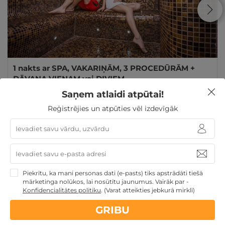
1 nakts ar SPA, VAKARIŅĀM, 3 PROCEDŪRĀM +
DĀVANA VIENAM vai DIVIEM
Saņem atlaidi atpūtai!
Palanga
,
SPA Amber Palace
Reģistrējies un atpūties vēl izdevīgāk
GRIBU
239€
no
par nakti
Atpūta pie jūras
Derīgs arī VASARĀ
Atpūta diviem
Piekrītu, ka mani personas dati (e-pasts) tiks apstrādāti tiešā
Unikālas atpūtas vietas vasarai
mārketinga nolūkos, lai nosūtītu jaunumus. Vairāk par -
Konfidencialitātes politiku
.
(Varat atteikties jebkurā mirklī)
GRIBU