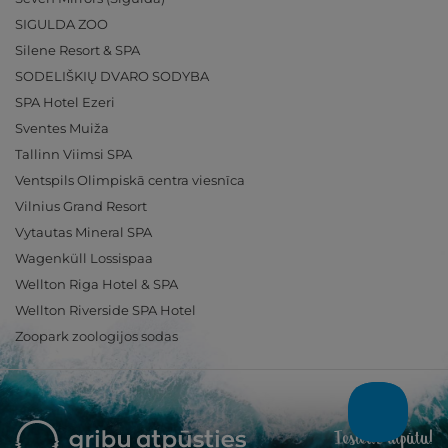
SIGULDA ZOO
Silene Resort & SPA
SODELIŠKIŲ DVARO SODYBA
SPA Hotel Ezeri
Sventes Muiža
Tallinn Viimsi SPA
Ventspils Olimpiskā centra viesnīca
Vilnius Grand Resort
Vytautas Mineral SPA
Wagenküll Lossispaa
Wellton Riga Hotel & SPA
Wellton Riverside SPA Hotel
Zoopark zoologijos sodas
Ieslēdz atpūtu!