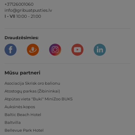
+37126001060
info@gribuatpusties.lv
I - VII
10:00 - 21:00
Draudzēsimies:
Mūsu partneri
Asociacija Skrisk oro balionu
Atostogų parkas (Žibininkai)
Atpūtas vieta "Buki" MiniZoo BUKS
Auksinės kopos
Baltic Beach Hotel
Baltvilla
Bellevue Park Hotel