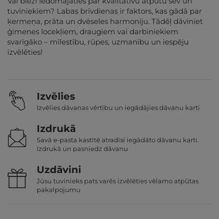
Vai bieži iedomājaties par kvalitatīvu atpūtu sev un
tuviniekiem? Labas brīvdienas ir faktors, kas gādā par
ķermeņa, prāta un dvēseles harmoniju. Tādēļ dāviniet
ģimenes locekļiem, draugiem vai darbiniekiem
svarīgāko – mīlestību, rūpes, uzmanību un iespēju
izvēlēties!
Izvēlies
Izvēlies dāvanas vērtību un iegādājies dāvanu karti
Izdrukā
Savā e-pasta kastītē atradīsi iegādāto dāvanu karti.
Izdrukā un pasniedz dāvanu
Uzdāvini
Jūsu tuvinieks pats varēs izvēlēties vēlamo atpūtas
pakalpojumu