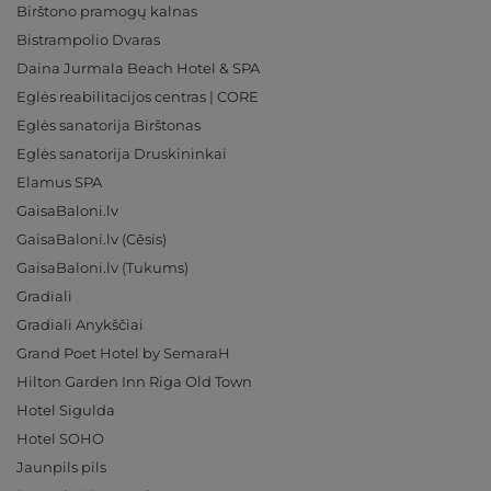
Birštono pramogų kalnas
Bistrampolio Dvaras
Daina Jurmala Beach Hotel & SPA
Eglės reabilitacijos centras | CORE
Eglės sanatorija Birštonas
Eglės sanatorija Druskininkai
Elamus SPA
GaisaBaloni.lv
GaisaBaloni.lv (Cēsis)
GaisaBaloni.lv (Tukums)
Gradiali
Gradiali Anykščiai
Grand Poet Hotel by SemaraH
Hilton Garden Inn Riga Old Town
Hotel Sigulda
Hotel SOHO
Jaunpils pils