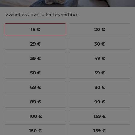
Izvēlieties dāvanu kartes vērtību:
15
€
20
€
29
€
30
€
39
€
49
€
50
€
59
€
69
€
80
€
89
€
99
€
100
€
139
€
150
€
159
€