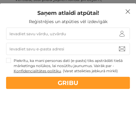
Dāvana nav atmaksājama un nav apmaināma pret
Saņem atlaidi atpūtai!
skaidru naudu.
Reģistrējies un atpūties vēl izdevīgāk
Nekādas
apkalpošanas un administrācijas
maksas
Piekrītu, ka mani personas dati (e-pasts) tiks apstrādāti tiešā
mārketinga nolūkos, lai nosūtītu jaunumus. Vairāk par -
14 dienu
naudas atmaksas garantija
Konfidencialitātes politiku
.
(Varat atteikties jebkurā mirklī)
GRIBU
Kvalitatīva klientu
apkalpošana
GribuAtpusties.lv
izmēģināts
un
pārbaudīts
Ne tikai Latvijā