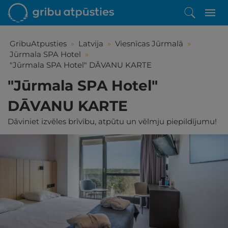
GribuAtpusties
»
Latvija
»
Viesnīcas Jūrmalā
»
Jūrmala SPA Hotel
»
"Jūrmala SPA Hotel" DĀVANU KARTE
"Jūrmala SPA Hotel"
DĀVANU KARTE
Dāviniet izvēles brīvību, atpūtu un vēlmju piepildījumu!