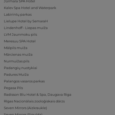
Jūrmala SPA Hotel
Kalev Spa Hotel and Waterpark
Labirintų parkas
Lielupe Hotel by SemaraH
Lindenhoff - Liepas muiža
LVM Jaunmoku pils
Meresuu SPA Hotel
Mālpils muiža
Mārcienas muiža
Nurmuižas pils
Padangių nuotykiai
Padures Muiža
Palangos vasaros parkas
Pegasa Pils
Radisson Blu Hotel & Spa, Daugava Riga
Rīgas Nacionālais zooloģiskais dārzs
Seven Mirrors (Aizkraukle)
Seven Mirrors (Sigulda)