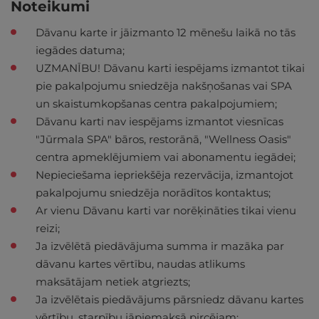
Noteikumi
Dāvanu karte ir jāizmanto 12 mēnešu laikā no tās
iegādes datuma;
UZMANĪBU! Dāvanu karti iespējams izmantot tikai
pie pakalpojumu sniedzēja nakšņošanas vai SPA
un skaistumkopšanas centra pakalpojumiem;
Dāvanu karti nav iespējams izmantot viesnīcas
"Jūrmala SPA" bāros, restorānā, "Wellness Oasis"
centra apmeklējumiem vai abonamentu iegādei;
Nepieciešama iepriekšēja rezervācija, izmantojot
pakalpojumu sniedzēja norādītos kontaktus;
Ar vienu Dāvanu karti var norēķināties tikai vienu
reizi;
Ja izvēlētā piedāvājuma summa ir mazāka par
dāvanu kartes vērtību, naudas atlikums
maksātājam netiek atgriezts;
Ja izvēlētais piedāvājums pārsniedz dāvanu kartes
vērtību, starpību jāpiemaksā pircējam;