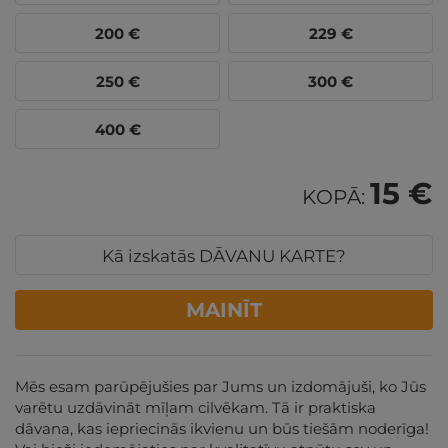
200
€
229
€
250
€
300
€
400
€
15 €
KOPĀ:
Kā izskatās DĀVANU KARTE?
MAINĪT
Mēs esam parūpējušies par Jums un izdomājuši, ko Jūs
varētu uzdāvināt mīļam cilvēkam. Tā ir praktiska
dāvana, kas iepriecinās ikvienu un būs tiešām noderīga!