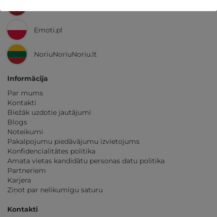
GribuAtpusties.lv
Emoti.pl
NoriuNoriuNoriu.lt
Informācija
Par mums
Kontakti
Biežāk uzdotie jautājumi
Blogs
Noteikumi
Pakalpojumu piedāvājumu izvietojums
Konfidencialitātes politika
Amata vietas kandidātu personas datu politika
Partneriem
Karjera
Ziņot par nelikumīgu saturu
Kontakti