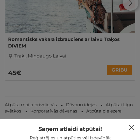
Romantisks vakara izbrauciens ar laivu Traķos
DIVIEM
Traķi
,
Mindaugo Laivai
GRIBU
45€
Atpūta maija brīvdienās
Dāvanu idejas
Atpūtai Līgo
svētkos
Korporatīvās dāvanas
Atpūta pie ezera
Saņem atlaidi atpūtai!
Reģistrējies un atpūties vēl izdevīgāk