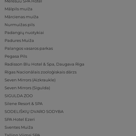
Meresuu SPA Hotel
Mālpils muiža
Mārcienas muiža
Nurmuižas pils
Padangių nuotykiai
Padures Muiža
Palangos vasaros parkas
Pegasa Pils
Radisson Blu Hotel & Spa, Daugava Riga
Rīgas Nacionālais zooloģiskais dārzs
Seven Mirrors (Aizkraukle)
Seven Mirrors (Sigulda)
SIGULDA ZOO
Silene Resort & SPA
SODELIŠKIŲ DVARO SODYBA
SPA Hotel Ezeri
Sventes Muiža
Tallinn Viimsi SPA