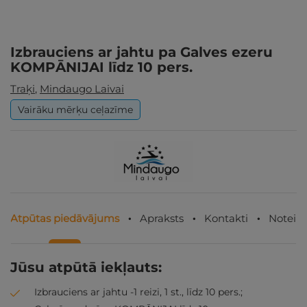
Izbrauciens ar jahtu pa Galves ezeru
KOMPĀNIJAI līdz 10 pers.
Traķi
,
Mindaugo Laivai
Vairāku mērķu ceļazīme
Atpūtas piedāvājums
Apraksts
Kontakti
Noteik
Jūsu atpūtā iekļauts:
Izbrauciens ar jahtu -1 reizi, 1 st., līdz 10 pers.;