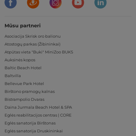
Mūsu partneri
Asociacija Skrisk oro balionu
Atostogų parkas (Žibininkai)
Atpūtas vieta "Buki" MiniZoo BUKS
Auksinės kopos
Baltic Beach Hotel
Baltvilla
Bellevue Park Hotel
Birštono pramogų kalnas
Bistrampolio Dvaras
Daina Jurmala Beach Hotel & SPA
Eglės reabilitacijos centras | CORE
Eglės sanatorija Birštonas
Eglės sanatorija Druskininkai