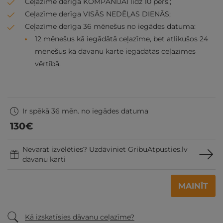
Ceļazīme derīga KOMPĀNIJAI līdz 10 pers.;
Ceļazīme derīga VISĀS NEDĒĻAS DIENĀS;
Ceļazīme derīga 36 mēnešus no iegādes datuma:
12 mēnešus kā iegādātā ceļazīme, bet atlikušos 24
mēnešus kā dāvanu karte iegādātās ceļazīmes
vērtībā.
Ir spēkā 36 mēn. no iegādes datuma
130
€
Nevarat izvēlēties? Uzdāviniet GribuAtpusties.lv
dāvanu karti
MAINĪT
Kā izskatīsies dāvanu ceļazīme?