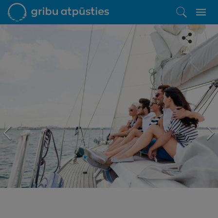
Iepatikās šis piedāvājums?
Līdz brīnišķīgai atpūtai atlikuši tikai daži soļi
PĒRKU