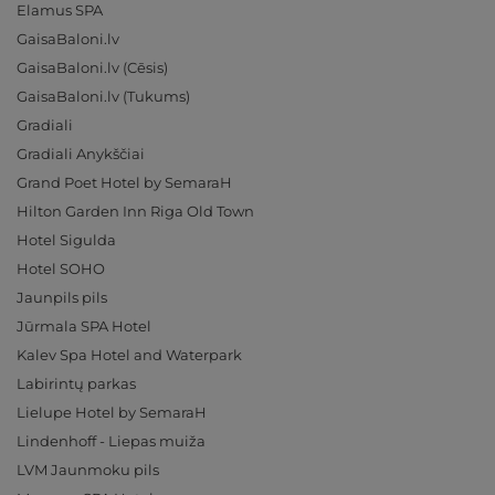
Elamus SPA
GaisaBaloni.lv
GaisaBaloni.lv (Cēsis)
GaisaBaloni.lv (Tukums)
Gradiali
Gradiali Anykščiai
Grand Poet Hotel by SemaraH
Hilton Garden Inn Riga Old Town
Hotel Sigulda
Hotel SOHO
Jaunpils pils
Jūrmala SPA Hotel
Kalev Spa Hotel and Waterpark
Labirintų parkas
Lielupe Hotel by SemaraH
Lindenhoff - Liepas muiža
LVM Jaunmoku pils