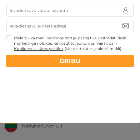
Nekādas
apkalpošanas un administrācijas
maksas
14 dienu
naudas atmaksas garantija
Piekrītu, ka mani personas dati (e-pasts) tiks apstrādāti tiešā
Kvalitatīva klientu
apkalpošana
mārketinga nolūkos, lai nosūtītu jaunumus. Vairāk par -
Konfidencialitātes politiku
.
(Varat atteikties jebkurā mirklī)
GribuAtpusties.lv
izmēģināts
un
pārbaudīts
GRIBU
Ne tikai Latvijā
GribuAtpusties.lv
Emoti.pl
NoriuNoriuNoriu.lt