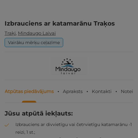
Izbrauciens ar katamarānu Traķos
Traķi
,
Mindaugo Laivai
Vairāku mērķu ceļazīme
Atpūtas piedāvājums
Apraksts
Kontakti
Noteik
Jūsu atpūtā iekļauts:
Izbrauciens ar divvietīgu vai četrvietīgu katamarānu -1
reizi, 1 st.;