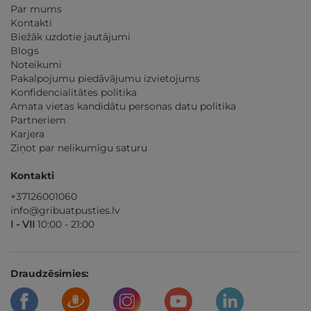
Par mums
Kontakti
Biežāk uzdotie jautājumi
Blogs
Noteikumi
Pakalpojumu piedāvājumu izvietojums
Konfidencialitātes politika
Amata vietas kandidātu personas datu politika
Partneriem
Karjera
Ziņot par nelikumīgu saturu
Kontakti
+37126001060
info@gribuatpusties.lv
I - VII
10:00 - 21:00
Draudzēsimies: