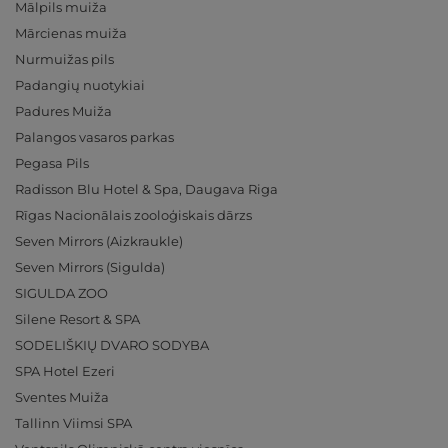
Mālpils muiža
Mārcienas muiža
Nurmuižas pils
Padangių nuotykiai
Padures Muiža
Palangos vasaros parkas
Pegasa Pils
Radisson Blu Hotel & Spa, Daugava Riga
Rīgas Nacionālais zooloģiskais dārzs
Seven Mirrors (Aizkraukle)
Seven Mirrors (Sigulda)
SIGULDA ZOO
Silene Resort & SPA
SODELIŠKIŲ DVARO SODYBA
SPA Hotel Ezeri
Sventes Muiža
Tallinn Viimsi SPA