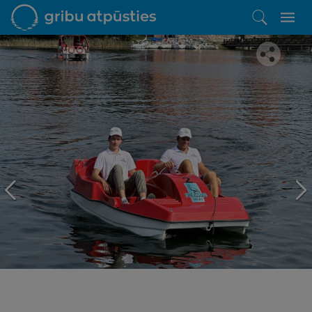
Iepatikās šis piedāvājums?
Līdz brīnišķīgai atpūtai atlikuši tikai daži soļi
PĒRKU