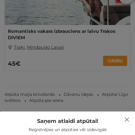
Romantisks vakara izbrauciens ar laivu Traķos
DIVIEM
Traķi
,
Mindaugo Laivai
GRIBU
45€
Atpūta maija brīvdienās
Dāvanu idejas
Atpūtai Līgo
svētkos
Atpūta pie ezera
Saņem atlaidi atpūtai!
Reģistrējies un atpūties vēl izdevīgāk
Nekādas
apkalpošanas un administrācijas
maksas