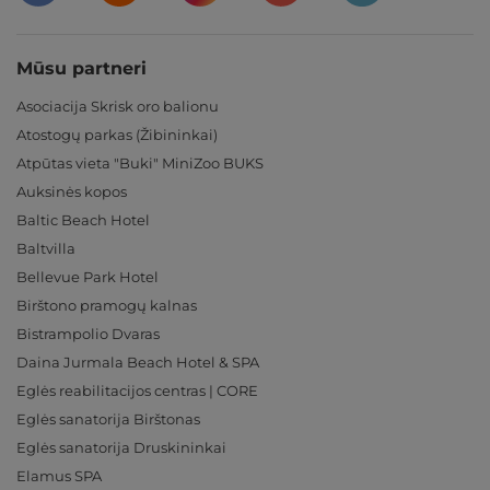
Mūsu partneri
Asociacija Skrisk oro balionu
Atostogų parkas (Žibininkai)
Atpūtas vieta "Buki" MiniZoo BUKS
Auksinės kopos
Baltic Beach Hotel
Baltvilla
Bellevue Park Hotel
Birštono pramogų kalnas
Bistrampolio Dvaras
Daina Jurmala Beach Hotel & SPA
Eglės reabilitacijos centras | CORE
Eglės sanatorija Birštonas
Eglės sanatorija Druskininkai
Elamus SPA