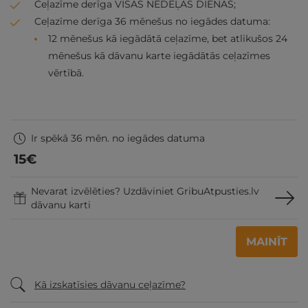
Ceļazīme derīga VISĀS NEDĒĻAS DIENĀS;
Ceļazīme derīga 36 mēnešus no iegādes datuma:
12 mēnešus kā iegādātā ceļazīme, bet atlikušos 24
mēnešus kā dāvanu karte iegādātās ceļazīmes
vērtībā.
Ir spēkā 36 mēn. no iegādes datuma
15
€
Nevarat izvēlēties? Uzdāviniet GribuAtpusties.lv
dāvanu karti
MAINĪT
Kā izskatīsies dāvanu ceļazīme?