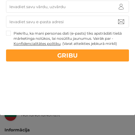
14 dienu
naudas atmaksas garantija
Kvalitatīva klientu
apkalpošana
Piekrītu, ka mani personas dati (e-pasts) tiks apstrādāti tiešā
mārketinga nolūkos, lai nosūtītu jaunumus. Vairāk par -
Konfidencialitātes politiku
.
(Varat atteikties jebkurā mirklī)
GribuAtpusties.lv
izmēģināts
un
pārbaudīts
GRIBU
Ne tikai Latvijā
GribuAtpusties.lv
Emoti.pl
NoriuNoriuNoriu.lt
Informācija