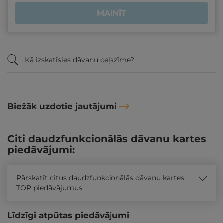
MAINĪT
Kā izskatīsies dāvanu ceļazīme?
Biežāk uzdotie jautājumi
Citi daudzfunkcionālās dāvanu kartes
piedāvājumi:
Pārskatīt citus daudzfunkcionālās dāvanu kartes
TOP piedāvājumus
Līdzīgi atpūtas piedāvājumi