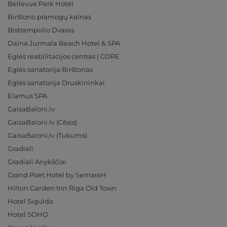
Bellevue Park Hotel
Birštono pramogų kalnas
Bistrampolio Dvaras
Daina Jurmala Beach Hotel & SPA
Eglės reabilitacijos centras | CORE
Eglės sanatorija Birštonas
Eglės sanatorija Druskininkai
Elamus SPA
GaisaBaloni.lv
GaisaBaloni.lv (Cēsis)
GaisaBaloni.lv (Tukums)
Gradiali
Gradiali Anykščiai
Grand Poet Hotel by SemaraH
Hilton Garden Inn Riga Old Town
Hotel Sigulda
Hotel SOHO