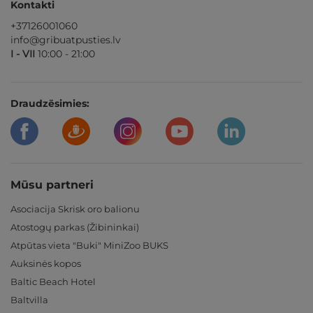
Kontakti
+37126001060
info@gribuatpusties.lv
I - VII
10:00 - 21:00
Draudzēsimies:
Mūsu partneri
Asociacija Skrisk oro balionu
Atostogų parkas (Žibininkai)
Atpūtas vieta "Buki" MiniZoo BUKS
Auksinės kopos
Baltic Beach Hotel
Baltvilla