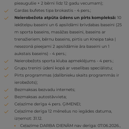
pieaugušie + 2 bērni līdz 12 gadu vecumam);
Gardas bufetes tipa brokastis - 4 pers.;
Neierobežota atpūta ūdens un pirts kompleksā:
10
iekštelpu baseini un 6 apsildāmi brīvdabas baseini (25
m sporta baseins, masāžas baseini, baseins ar
trenažieriem, bērnu baseins, pirtis un Kneipa taka |
nesezonā pieejami 2 apsildāmie āra baseini un 1
aukstais baseins) - 4 pers.;
Neierobežots sporta kluba apmeklējums - 4 pers.;
Grupu treniņi ūdenī kopā ar veselības speciālistu;
Pirts programmas (dalībnieku skaits programmās ir
ierobežots);
Bezmaksas bezvadu internets;
Bezmaksas autostāvvieta;
Ceļazīme derīga 4 pers. ĢIMENEI;
Ceļazīme derīga 12 mēnešus no iegādes datuma,
izņemot: 31.12.
Ceļazīme DARBA DIENĀM nav derīga: 07.06.2026.,