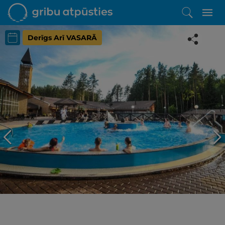
Derīgs Arī VASARĀ
Iepatikās šis piedāvājums?
Līdz brīnišķīgai atpūtai atlikuši tikai daži soļi
PĒRKU