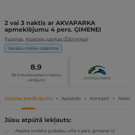
2 vai 3 naktis ar AKVAPARKA
apmeklējumu 4 pers. ĢIMENEI
Palanga
,
Atostogų parkas (Žibininkai)
Vairāku mērķu ceļazīme
8.9
118 GribuAtpusties.lv klientu
vērtējumi
Atpūtas piedāvājums
Apraksts
Kontakti
Noteik
Jūsu atpūtā iekļauts:
Atpūta izvēlētā guļbaļķu villā 4 pers. ģimenei (2