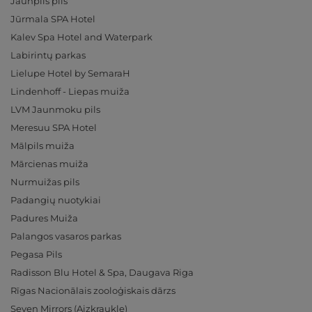
Jaunpils pils
Jūrmala SPA Hotel
Kalev Spa Hotel and Waterpark
Labirintų parkas
Lielupe Hotel by SemaraH
Lindenhoff - Liepas muiža
LVM Jaunmoku pils
Meresuu SPA Hotel
Mālpils muiža
Mārcienas muiža
Nurmuižas pils
Padangių nuotykiai
Padures Muiža
Palangos vasaros parkas
Pegasa Pils
Radisson Blu Hotel & Spa, Daugava Riga
Rīgas Nacionālais zooloģiskais dārzs
Seven Mirrors (Aizkraukle)