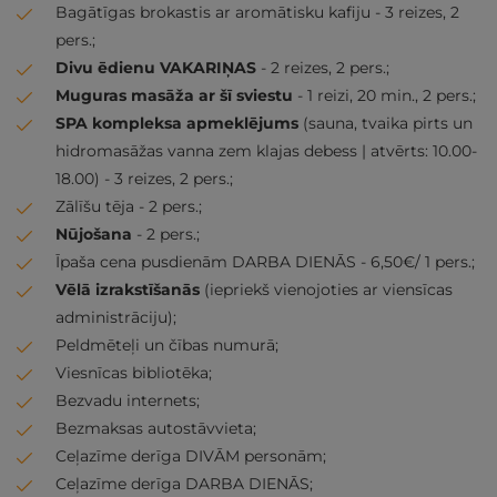
Bagātīgas brokastis ar aromātisku kafiju - 3 reizes, 2
pers.;
Divu ēdienu VAKARIŅAS
- 2 reizes, 2 pers.;
Muguras masāža ar šī sviestu
- 1 reizi, 20 min., 2 pers.;
SPA kompleksa apmeklējums
(sauna, tvaika pirts un
hidromasāžas vanna zem klajas debess | atvērts: 10.00-
18.00) - 3 reizes, 2 pers.;
Zālīšu tēja - 2 pers.;
Nūjošana
- 2 pers.;
Īpaša cena pusdienām DARBA DIENĀS - 6,50€/ 1 pers.;
Vēlā izrakstīšanās
(iepriekš vienojoties ar viensīcas
administrāciju);
Peldmēteļi un čības numurā;
Viesnīcas bibliotēka;
Bezvadu internets;
Bezmaksas autostāvvieta;
Ceļazīme derīga DIVĀM personām;
Ceļazīme derīga DARBA DIENĀS;