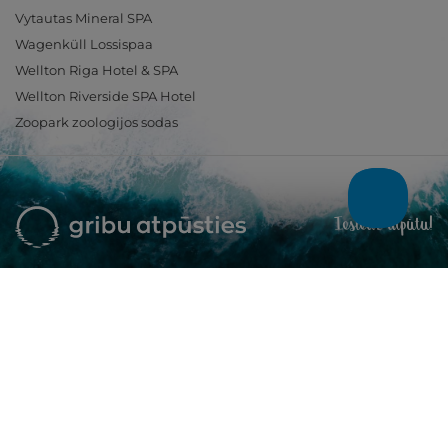
Vytautas Mineral SPA
Wagenküll Lossispaa
Wellton Riga Hotel & SPA
Wellton Riverside SPA Hotel
Zoopark zoologijos sodas
Ieslēdz atpūtu!