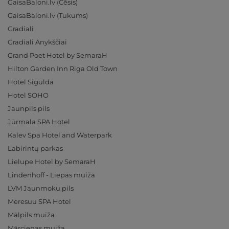
GaisaBaloni.lv (Cēsis)
GaisaBaloni.lv (Tukums)
Gradiali
Gradiali Anykščiai
Grand Poet Hotel by SemaraH
Hilton Garden Inn Riga Old Town
Hotel Sigulda
Hotel SOHO
Jaunpils pils
Jūrmala SPA Hotel
Kalev Spa Hotel and Waterpark
Labirintų parkas
Lielupe Hotel by SemaraH
Lindenhoff - Liepas muiža
LVM Jaunmoku pils
Meresuu SPA Hotel
Mālpils muiža
Mārcienas muiža