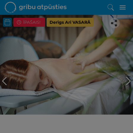
ĪPAŠAIS!
Derīgs Arī VASARĀ
Iepatikās šis piedāvājums?
Līdz brīnišķīgai atpūtai atlikuši tikai daži soļi
PĒRKU