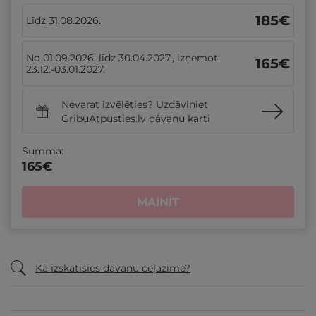
185
€
Līdz 31.08.2026.
No 01.09.2026. līdz 30.04.2027., izņemot:
165
€
23.12.-03.01.2027.
Nevarat izvēlēties? Uzdāviniet
GribuAtpusties.lv dāvanu karti
Summa:
165
€
MAINĪT
Kā izskatīsies dāvanu ceļazīme?