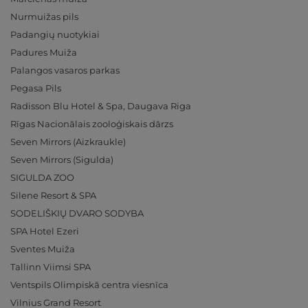
Nurmuižas pils
Padangių nuotykiai
Padures Muiža
Palangos vasaros parkas
Pegasa Pils
Radisson Blu Hotel & Spa, Daugava Riga
Rīgas Nacionālais zooloģiskais dārzs
Seven Mirrors (Aizkraukle)
Seven Mirrors (Sigulda)
SIGULDA ZOO
Silene Resort & SPA
SODELIŠKIŲ DVARO SODYBA
SPA Hotel Ezeri
Sventes Muiža
Tallinn Viimsi SPA
Ventspils Olimpiskā centra viesnīca
Vilnius Grand Resort