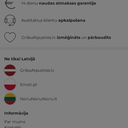
14 dienu
naudas atmaksas garantija
Kvalitatīva klientu
apkalpošana
GribuAtpusties.lv
izmēģināts
un
pārbaudīts
Ne tikai Latvijā
GribuAtpusties.lv
Emoti.pl
NoriuNoriuNoriu.lt
Informācija
Par mums
Kontakti