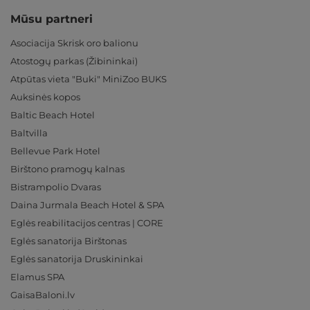
Mūsu partneri
Asociacija Skrisk oro balionu
Atostogų parkas (Žibininkai)
Atpūtas vieta "Buki" MiniZoo BUKS
Auksinės kopos
Baltic Beach Hotel
Baltvilla
Bellevue Park Hotel
Birštono pramogų kalnas
Bistrampolio Dvaras
Daina Jurmala Beach Hotel & SPA
Eglės reabilitacijos centras | CORE
Eglės sanatorija Birštonas
Eglės sanatorija Druskininkai
Elamus SPA
GaisaBaloni.lv