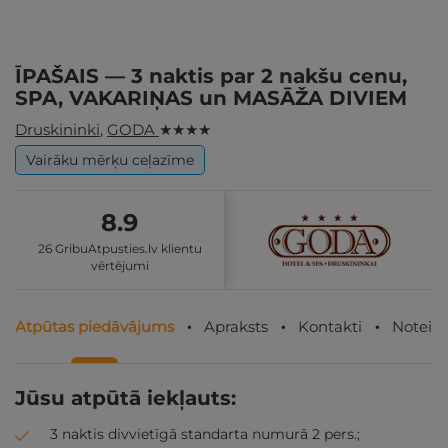
ĪPAŠAIS — 3 naktis par 2 nakšu cenu,
SPA, VAKARIŅAS un MASĀŽA DIVIEM
Druskininki
,
GODA
★ ★ ★ ★
Vairāku mērķu ceļazīme
8.9
26 GribuAtpusties.lv klientu
vērtējumi
Atpūtas piedāvājums
Apraksts
Kontakti
Noteik
Jūsu atpūtā iekļauts:
3 naktis divvietīgā standarta numurā 2 pers.;