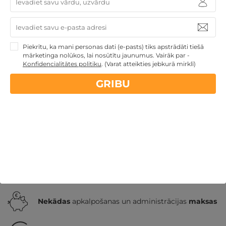
2 naktis ar SPA atpūtu, VAKARIŅĀM un MASĀŽU
DIVIEM
Piekrītu, ka mani personas dati (e-pasts) tiks apstrādāti tiešā
mārketinga nolūkos, lai nosūtītu jaunumus. Vairāk par -
Druskininki
,
GODA
★ ★ ★ ★
Konfidencialitātes politiku
.
(Varat atteikties jebkurā mirklī)
259€
GRIBU
no
GRIBU
Par 2 naktīm
Īpašie piedāvājumi
Derīgs arī VASARĀ
Romantiska
atpūta pārim
Atpūta diviem
Nekādas
apkalpošanas un administrācijas
maksas