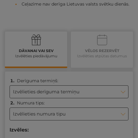
Ceļazīme nav derīga Lietuvas valsts svētku dienās.
DĀVANAI VAI SEV
VĒLOS REZERVĒT
Izvēlēties piedāvājumu
Izvēlēties atpūtas datumus
Derīguma termiņš:
Izvēlieties derīguma termiņu
Numura tips:
Izvēlieties numura tipu
Izvēles: