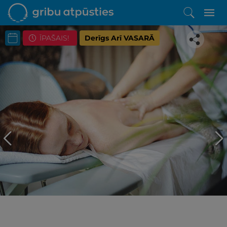
ĪPAŠAIS!
Derīgs Arī VASARĀ
Iepatikās šis piedāvājums?
Līdz brīnišķīgai atpūtai atlikuši tikai daži soļi
PĒRKU