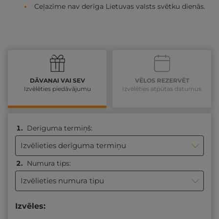
Ceļazīme nav derīga Lietuvas valsts svētku dienās.
DĀVANAI VAI SEV
VĒLOS REZERVĒT
Izvēlēties piedāvājumu
Izvēlēties atpūtas datumus
Derīguma termiņš:
Izvēlieties derīguma termiņu
Numura tips:
Izvēlieties numura tipu
Izvēles: