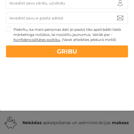
2 naktis ar SPA atpūtu, VAKARIŅĀM un MASĀŽU
DIVIEM
Piekrītu, ka mani personas dati (e-pasts) tiks apstrādāti tiešā
mārketinga nolūkos, lai nosūtītu jaunumus. Vairāk par -
Druskininki
,
GODA
★ ★ ★ ★
Konfidencialitātes politiku
.
(Varat atteikties jebkurā mirklī)
259€
GRIBU
no
GRIBU
Par 2 naktīm
Īpašie piedāvājumi
Derīgs arī VASARĀ
Romantiska
atpūta pārim
Atpūta diviem
Nekādas
apkalpošanas un administrācijas
maksas