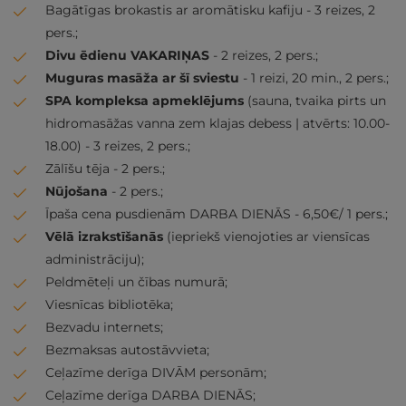
Bagātīgas brokastis ar aromātisku kafiju - 3 reizes, 2
pers.;
Divu ēdienu VAKARIŅAS
- 2 reizes, 2 pers.;
Muguras masāža ar šī sviestu
- 1 reizi, 20 min., 2 pers.;
SPA kompleksa apmeklējums
(sauna, tvaika pirts un
hidromasāžas vanna zem klajas debess | atvērts: 10.00-
18.00) - 3 reizes, 2 pers.;
Zālīšu tēja - 2 pers.;
Nūjošana
- 2 pers.;
Īpaša cena pusdienām DARBA DIENĀS - 6,50€/ 1 pers.;
Vēlā izrakstīšanās
(iepriekš vienojoties ar viensīcas
administrāciju);
Peldmēteļi un čības numurā;
Viesnīcas bibliotēka;
Bezvadu internets;
Bezmaksas autostāvvieta;
Ceļazīme derīga DIVĀM personām;
Ceļazīme derīga DARBA DIENĀS;