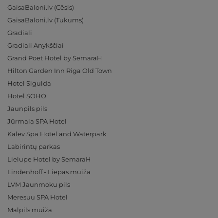
GaisaBaloni.lv (Cēsis)
GaisaBaloni.lv (Tukums)
Gradiali
Gradiali Anykščiai
Grand Poet Hotel by SemaraH
Hilton Garden Inn Riga Old Town
Hotel Sigulda
Hotel SOHO
Jaunpils pils
Jūrmala SPA Hotel
Kalev Spa Hotel and Waterpark
Labirintų parkas
Lielupe Hotel by SemaraH
Lindenhoff - Liepas muiža
LVM Jaunmoku pils
Meresuu SPA Hotel
Mālpils muiža