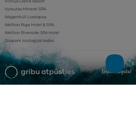
Vilnius Grand Resort
Vytautas Mineral SPA
Wagenküll Lossispaa
Wellton Riga Hotel & SPA
Wellton Riverside SPA Hotel
Zoopark zoologijos sodas
Ieslēdz atpūtu!