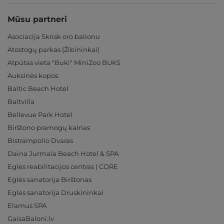
Mūsu partneri
Asociacija Skrisk oro balionu
Atostogų parkas (Žibininkai)
Atpūtas vieta "Buki" MiniZoo BUKS
Auksinės kopos
Baltic Beach Hotel
Baltvilla
Bellevue Park Hotel
Birštono pramogų kalnas
Bistrampolio Dvaras
Daina Jurmala Beach Hotel & SPA
Eglės reabilitacijos centras | CORE
Eglės sanatorija Birštonas
Eglės sanatorija Druskininkai
Elamus SPA
GaisaBaloni.lv