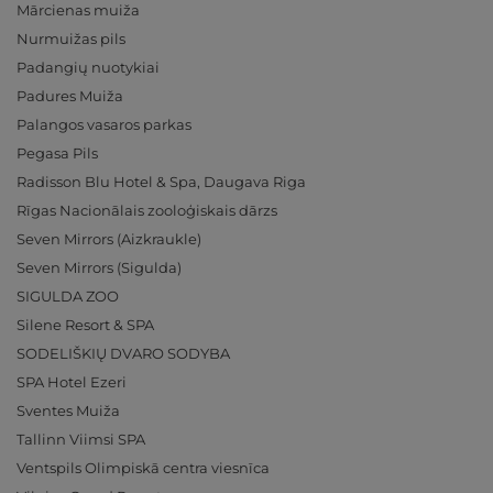
Mārcienas muiža
Nurmuižas pils
Padangių nuotykiai
Padures Muiža
Palangos vasaros parkas
Pegasa Pils
Radisson Blu Hotel & Spa, Daugava Riga
Rīgas Nacionālais zooloģiskais dārzs
Seven Mirrors (Aizkraukle)
Seven Mirrors (Sigulda)
SIGULDA ZOO
Silene Resort & SPA
SODELIŠKIŲ DVARO SODYBA
SPA Hotel Ezeri
Sventes Muiža
Tallinn Viimsi SPA
Ventspils Olimpiskā centra viesnīca