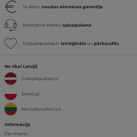
14 dienu
naudas atmaksas garantija
Kvalitatīva klientu
apkalpošana
GribuAtpusties.lv
izmēģināts
un
pārbaudīts
Ne tikai Latvijā
GribuAtpusties.lv
Emoti.pl
NoriuNoriuNoriu.lt
Informācija
Par mums