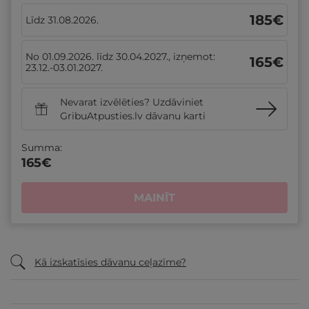
185
€
Līdz 31.08.2026.
No 01.09.2026. līdz 30.04.2027., izņemot:
165
€
23.12.-03.01.2027.
Nevarat izvēlēties? Uzdāviniet
GribuAtpusties.lv dāvanu karti
Summa:
165
€
MAINĪT
Kā izskatīsies dāvanu ceļazīme?