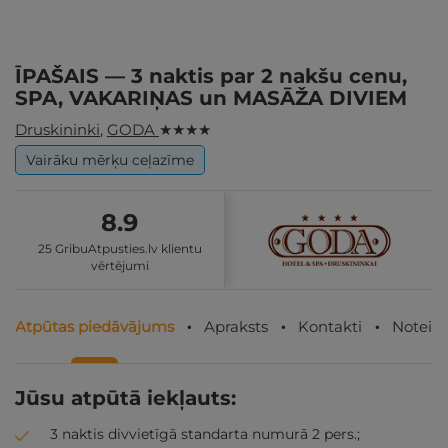
ĪPAŠAIS — 3 naktis par 2 nakšu cenu,
SPA, VAKARIŅAS un MASĀŽA DIVIEM
Druskininki
,
GODA
★ ★ ★ ★
Vairāku mērķu ceļazīme
8.9
25 GribuAtpusties.lv klientu
vērtējumi
Atpūtas piedāvājums
Apraksts
Kontakti
Noteik
Jūsu atpūtā iekļauts:
3 naktis divvietīgā standarta numurā 2 pers.;