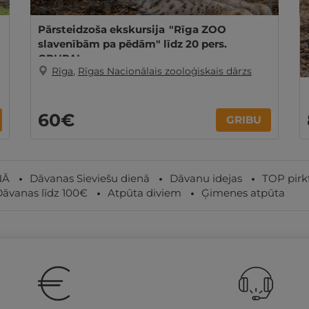
Pārsteidzoša ekskursija "Rīga ZOO
slavenībām pa pēdām" līdz 20 pers.
GRUPAI
Rīga
,
Rīgas Nacionālais zooloģiskais dārzs
60€
GRIBU
NĀ
Dāvanas Sieviešu dienā
Dāvanu idejas
TOP pirk
āvanas līdz 100€
Atpūta diviem
Ģimenes atpūta