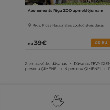
Abonements Rīga ZOO apmeklējumam
Rīga
,
Rīgas Nacionālais zooloģiskais dārzs
39€
GRIBU
no
Ziemassvētku dāvanas
Dāvanas TĒVA DIE
personu ĢIMENEI
4 personu ĢIMENEI
D