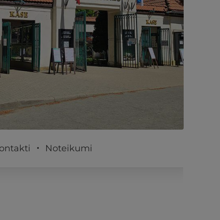
PĒRKU
ontakti
Noteikumi