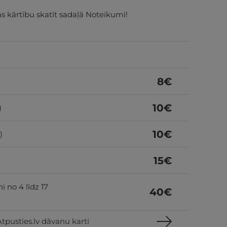
 kārtību skatīt sadaļā Noteikumi!
8
€
10
€
)
10
€
)
15
€
i no 4 līdz 17
40
€
tpusties.lv dāvanu karti