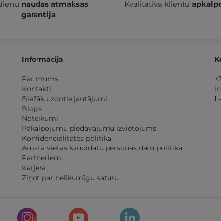
 dienu
naudas atmaksas
Kvalitatīva klientu
apkalp
garantija
Informācija
K
Par mums
+
Kontakti
i
Biežāk uzdotie jautājumi
I 
Blogs
Noteikumi
Pakalpojumu piedāvājumu izvietojums
Konfidencialitātes politika
Amata vietas kandidātu personas datu politika
Partneriem
Karjera
Ziņot par nelikumīgu saturu