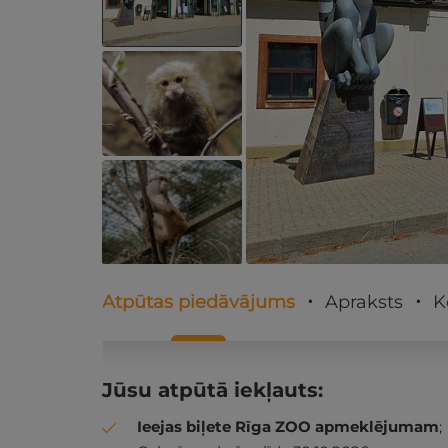
Atpūtas piedāvājums
Apraksts
K
Jūsu atpūtā iekļauts:
Ieejas biļete Rīga ZOO apmeklējumam
;