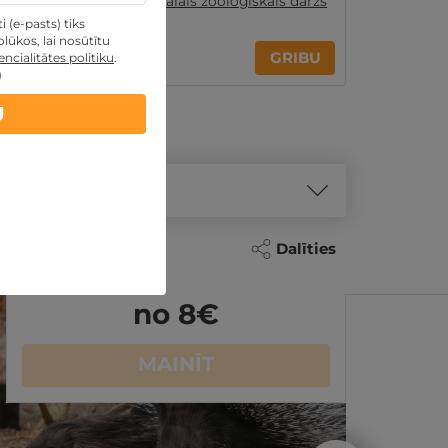
Rīga
,
Rīgas Nacionālais zooloģiskais dārzs
 (e-pasts) tiks
lūkos, lai nosūtītu
80€
GRIBU
ncialitātes politiku
.
)
U
Dalīties
no 8
€
MAINĪT