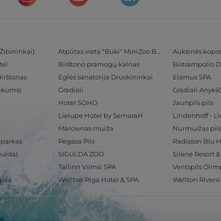
Žibininkai)
Atpūtas vieta "Buki" MiniZoo BUKS
Auksinės kopo
tel
Birštono pramogų kalnas
Bistrampolio D
Birštonas
Eglės sanatorija Druskininkai
Elamus SPA
Tukums)
Gradiali
Gradiali Anykšč
Hotel SOHO
Jaunpils pils
Lielupe Hotel by SemaraH
Lindenhoff - L
Mārcienas muiža
Nurmuižas pil
 parkas
Pegasa Pils
gulda)
SIGULDA ZOO
Silene Resort 
Tallinn Viimsi SPA
spaa
Wellton Riga Hotel & SPA
Wellton Rivers