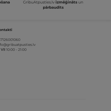
ošana
GribuAtpusties.lv
izmēģināts
un
pārbaudīts
ontakti
37126001060
nfo@gribuatpusties.lv
- VII
10:00 - 21:00