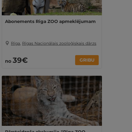
Abonements Rīga ZOO apmeklējumam
Rīga
,
Rīgas Nacionālais zooloģiskais dārzs
39€
GRIBU
no
Pārsteidzoša ekskursija "Rīga ZOO