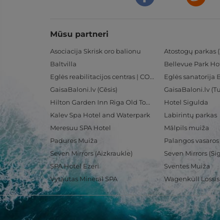
Mūsu partneri
Asociacija Skrisk oro balionu
Atostogų parkas (
Baltvilla
Bellevue Park Ho
Eglės reabilitacijos centras | CORE
Eglės sanatorija 
GaisaBaloni.lv (Cēsis)
GaisaBaloni.lv (
Hilton Garden Inn Riga Old Town
Hotel Sigulda
Kalev Spa Hotel and Waterpark
Labirintų parkas
Meresuu SPA Hotel
Mālpils muiža
Padures Muiža
Palangos vasaros
Seven Mirrors (Aizkraukle)
Seven Mirrors (Si
SPA Hotel Ezeri
Sventes Muiža
Vytautas Mineral SPA
Wagenküll Lossi