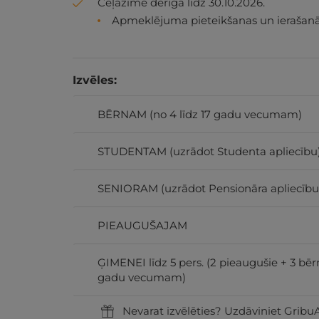
Ceļazīme derīga līdz 30.10.2026.
Apmeklējuma pieteikšanas un ierašanās
Izvēles:
BĒRNAM (no 4 līdz 17 gadu vecumam)
STUDENTAM (uzrādot Studenta apliecību
SENIORAM (uzrādot Pensionāra apliecību
PIEAUGUŠAJAM
ĢIMENEI līdz 5 pers. (2 pieaugušie + 3 bērn
gadu vecumam)
Nevarat izvēlēties? Uzdāviniet GribuA