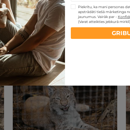
Piekrītu, ka mani personas dati
apstrādāti tiešā mārketinga no
jaunumus. Vairāk par -
Konfide
(Varat atteikties jebkurā mirklī
GRIB
artes piedāvājumi:
kartes TOP piedāvājumus
ti
Noteikumi