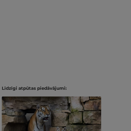
Līdzīgi atpūtas piedāvājumi: