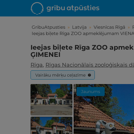
GribuAtpusties
»
Latvija
»
Viesnīcas Rīgā
»
Ieejas biļete Rīga ZOO apmeklējumam VIEN
Ieejas biļete Rīga ZOO apme
ĢIMENEI
Rīga
,
Rīgas Nacionālais zooloģiskais d
Vairāku mērķu ceļazīme
?
Jaunums
Iepa
Līdz brīniš