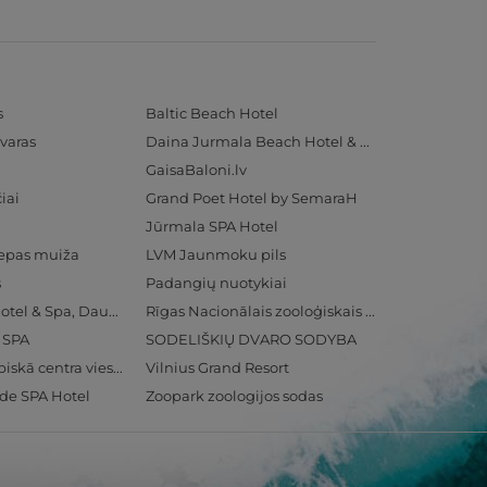
s
Baltic Beach Hotel
varas
Daina Jurmala Beach Hotel & SPA
GaisaBaloni.lv
iai
Grand Poet Hotel by SemaraH
Jūrmala SPA Hotel
iepas muiža
LVM Jaunmoku pils
s
Padangių nuotykiai
Radisson Blu Hotel & Spa, Daugava Riga
Rīgas Nacionālais zooloģiskais dārzs
& SPA
SODELIŠKIŲ DVARO SODYBA
Ventspils Olimpiskā centra viesnīca
Vilnius Grand Resort
ide SPA Hotel
Zoopark zoologijos sodas