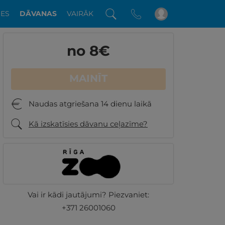
DES
DĀVANAS
VAIRĀK
no 8
€
MAINĪT
Naudas atgriešana 14 dienu laikā
Kā izskatīsies dāvanu ceļazīme?
Vai ir kādi jautājumi? Piezvaniet:
+371 26001060