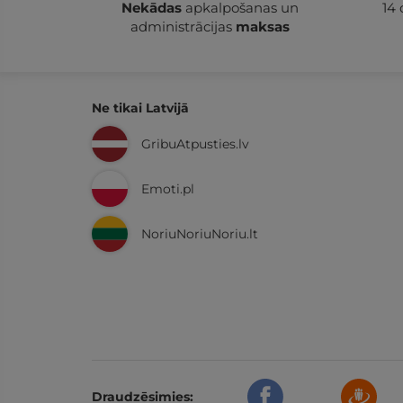
Nekādas
apkalpošanas un
14
administrācijas
maksas
Ne tikai Latvijā
GribuAtpusties.lv
Emoti.pl
NoriuNoriuNoriu.lt
Draudzēsimies: