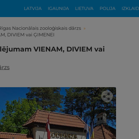
LATVIJA
IGAUNIJA
LIETUVA
POLIJA
IZKLAI
Rīgas Nacionālais zooloģiskais dārzs
»
AM, DIVIEM vai ĢIMENEI
klējumam VIENAM, DIVIEM vai
ārzs
tikās šis piedāvājums?
ķīgai atpūtai atlikuši tikai daži soļi