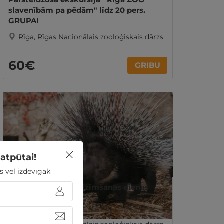
slavenībām pa pēdām" līdz 20 pers.
GRUPAI
Rīga
,
Rīgas Nacionālais zooloģiskais dārzs
60€
GRIBU
atpūtai!
s vēl izdevīgāk
Jautra un izzinoša dzimšanas dienas
ballīte Rīga ZOO