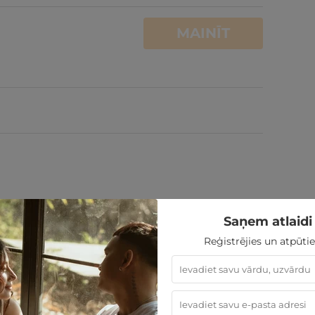
MAINĪT
Saņem atlaidi 
Reģistrējies un atpūtie