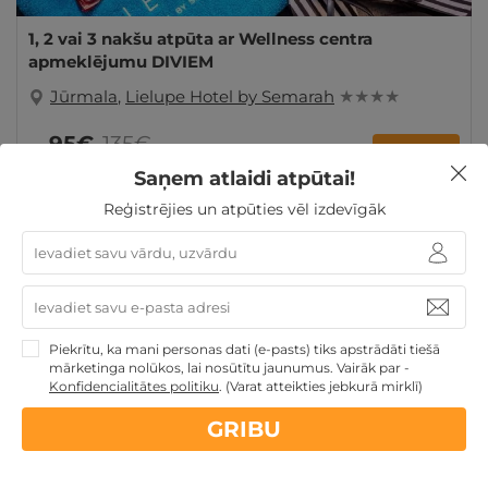
1, 2 vai 3 nakšu atpūta ar Wellness centra
apmeklējumu DIVIEM
Jūrmala
,
Lielupe Hotel by Semarah
★ ★ ★ ★
95€
135€
no
GRIBU
par nakti
Saņem atlaidi atpūtai!
Reģistrējies un atpūties vēl izdevīgāk
Valentīndienas dāvanas
Dienas Spa
Dāvanas
Sieviešu dienā
TOP pirktākās dāvanas
Dāvanas
Mātes dienā
Dāvanas VIŅAI
Dāvanas VIŅAM
Korporatīvās dāvanas
Dāvanas līdz 100€
TOP atpūta
Baltijā
Atpūta Latvijā
Piekrītu, ka mani personas dati (e-pasts) tiks apstrādāti tiešā
mārketinga nolūkos, lai nosūtītu jaunumus. Vairāk par -
Konfidencialitātes politiku
.
(Varat atteikties jebkurā mirklī)
GRIBU
Nekādas
apkalpošanas un administrācijas
maksas