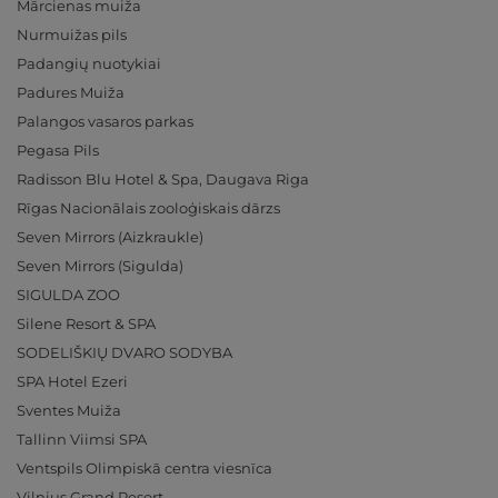
Mārcienas muiža
Nurmuižas pils
Padangių nuotykiai
Padures Muiža
Palangos vasaros parkas
Pegasa Pils
Radisson Blu Hotel & Spa, Daugava Riga
Rīgas Nacionālais zooloģiskais dārzs
Seven Mirrors (Aizkraukle)
Seven Mirrors (Sigulda)
SIGULDA ZOO
Silene Resort & SPA
SODELIŠKIŲ DVARO SODYBA
SPA Hotel Ezeri
Sventes Muiža
Tallinn Viimsi SPA
Ventspils Olimpiskā centra viesnīca
Vilnius Grand Resort