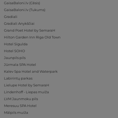
GaisaBaloni.lv (Cēsis)
GaisaBaloni.lv (Tukums)
Gradiali
Gradiali Anykščiai
Grand Poet Hotel by SemaraH
Hilton Garden Inn Riga Old Town
Hotel Sigulda
Hotel SOHO
Jaunpils pils
Jūrmala SPA Hotel
Kalev Spa Hotel and Waterpark
Labirintų parkas
Lielupe Hotel by SemaraH
Lindenhoff - Liepas muiža
LVM Jaunmoku pils
Meresuu SPA Hotel
Mālpils muiža