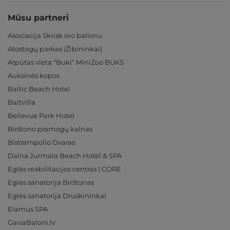
Mūsu partneri
Asociacija Skrisk oro balionu
Atostogų parkas (Žibininkai)
Atpūtas vieta "Buki" MiniZoo BUKS
Auksinės kopos
Baltic Beach Hotel
Baltvilla
Bellevue Park Hotel
Birštono pramogų kalnas
Bistrampolio Dvaras
Daina Jurmala Beach Hotel & SPA
Eglės reabilitacijos centras | CORE
Eglės sanatorija Birštonas
Eglės sanatorija Druskininkai
Elamus SPA
GaisaBaloni.lv