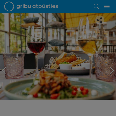
Iepatikās šis piedāvājums?
Līdz brīnišķīgai atpūtai atlikuši tikai daži soļi
PĒRKU