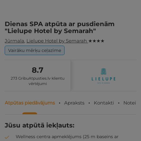
Dienas SPA atpūta ar pusdienām
"Lielupe Hotel by Semarah"
Jūrmala
,
Lielupe Hotel by Semarah
★ ★ ★ ★
Vairāku mērķu ceļazīme
8.7
273 GribuAtpusties.lv klientu
vērtējumi
Atpūtas piedāvājums
Apraksts
Kontakti
Noteik
Jūsu atpūtā iekļauts:
Wellness centra apmeklējums (25 m baseins ar