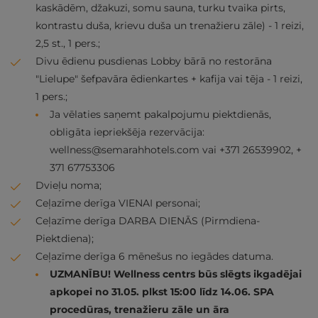
kaskādēm, džakuzi, somu sauna, turku tvaika pirts,
kontrastu duša, krievu duša un trenažieru zāle) - 1 reizi,
2,5 st., 1 pers.;
Divu ēdienu pusdienas Lobby bārā no restorāna
"Lielupe" šefpavāra ēdienkartes + kafija vai tēja - 1 reizi,
1 pers.;
Ja vēlaties saņemt pakalpojumu piektdienās,
obligāta iepriekšēja rezervācija:
wellness@semarahhotels.com
vai +371 26539902, +
371 67753306
Dvieļu noma;
Ceļazīme derīga VIENAI personai;
Ceļazīme derīga DARBA DIENĀS (Pirmdiena-
Piektdiena);
Ceļazīme derīga 6 mēnešus no iegādes datuma.
UZMANĪBU! Wellness centrs būs slēgts ikgadējai
apkopei no 31.05. plkst 15:00 līdz 14.06. SPA
procedūras, trenažieru zāle un āra