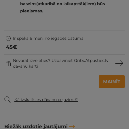
baseins(atkarībā no laikapstākļiem) būs
pieejamas.
Ir spēkā 6 mēn. no iegādes datuma
45
€
Nevarat izvēlēties? Uzdāviniet GribuAtpusties.lv
dāvanu karti
MAINĪT
Kā izskatīsies dāvanu ceļazīme?
Biežāk uzdotie jautājumi