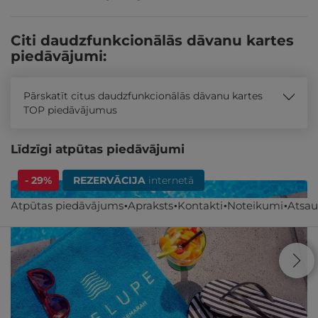
Citi daudzfunkcionālās dāvanu kartes
piedāvājumi:
Pārskatīt citus daudzfunkcionālās dāvanu kartes
TOP piedāvājumus
Līdzīgi atpūtas piedāvājumi
- 29%
REZERVĀCIJA
internetā
Atpūtas piedāvājums
Apraksts
Kontakti
Noteikumi
Atsa