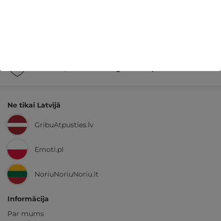
14 dienu
naudas atmaksas garantija
Kvalitatīva klientu
apkalpošana
GribuAtpusties.lv
izmēģināts
un
pārbaudīts
Ne tikai Latvijā
GribuAtpusties.lv
Emoti.pl
NoriuNoriuNoriu.lt
Informācija
Par mums