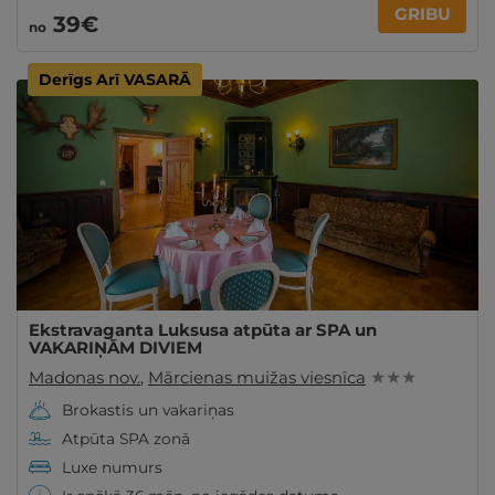
GRIBU
39€
no
Derīgs Arī VASARĀ
Ekstravaganta Luksusa atpūta ar SPA un
VAKARIŅĀM DIVIEM
Madonas nov.
,
Mārcienas muižas viesnīca
★ ★ ★
Brokastis un vakariņas
Atpūta SPA zonā
Luxe numurs