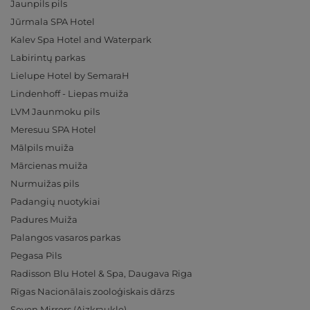
Jaunpils pils
Jūrmala SPA Hotel
Kalev Spa Hotel and Waterpark
Labirintų parkas
Lielupe Hotel by SemaraH
Lindenhoff - Liepas muiža
LVM Jaunmoku pils
Meresuu SPA Hotel
Mālpils muiža
Mārcienas muiža
Nurmuižas pils
Padangių nuotykiai
Padures Muiža
Palangos vasaros parkas
Pegasa Pils
Radisson Blu Hotel & Spa, Daugava Riga
Rīgas Nacionālais zooloģiskais dārzs
Seven Mirrors (Aizkraukle)