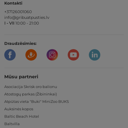
Kontakti
+37126001060
info@gribuatpusties.lv
I - VII
10:00 - 21:00
Draudzēsimies:
Mūsu partneri
Asociacija Skrisk oro balionu
Atostogų parkas (Žibininkai)
Atpūtas vieta "Buki" MiniZoo BUKS
Auksinės kopos
Baltic Beach Hotel
Baltvilla