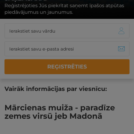
Reģistrējoties Jūs piekrītat saņemt īpašos atpūtas
piedāvājumus un jaunumus.
REĢISTRĒTIES
Vairāk informācijas par viesnīcu:
Mārcienas muiža - paradīze
zemes virsū jeb Madonā