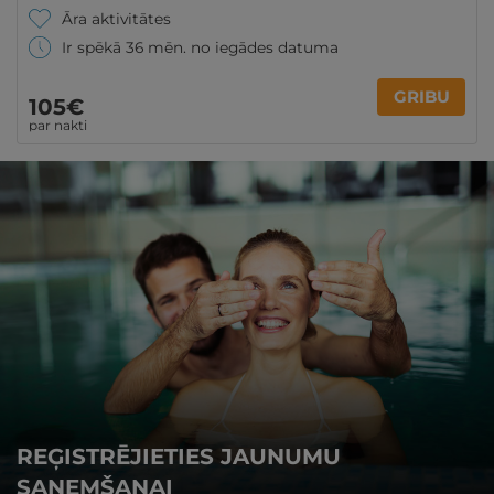
Āra aktivitātes
Ir spēkā 36 mēn. no iegādes datuma
GRIBU
105€
par nakti
REĢISTRĒJIETIES JAUNUMU
SAŅEMŠANAI