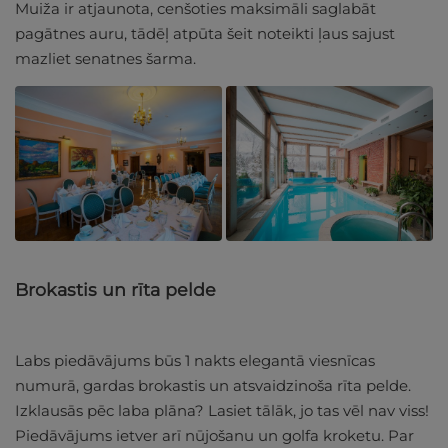
Muiža ir atjaunota, cenšoties maksimāli saglabāt
pagātnes auru, tādēļ atpūta šeit noteikti ļaus sajust
mazliet senatnes šarma.
Brokastis un rīta pelde
Labs piedāvājums būs 1 nakts elegantā viesnīcas
numurā, gardas brokastis un atsvaidzinoša rīta pelde.
Izklausās pēc laba plāna? Lasiet tālāk, jo tas vēl nav viss!
Piedāvājums ietver arī nūjošanu un golfa kroketu. Par