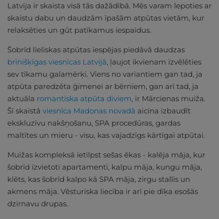
Latvija ir skaista visā tās dažādībā. Mēs varam lepoties ar
skaistu dabu un daudzām īpašām atpūtas vietām, kur
relaksēties un gūt patīkamus iespaidus.
Šobrīd lieliskas atpūtas iespējas piedāvā daudzas
brīnišķīgas viesnīcas Latvijā
, ļaujot ikvienam izvēlēties
sev tīkamu galamērķi. Viens no variantiem gan tad, ja
atpūta paredzēta ģimenei ar bērniem, gan arī tad, ja
aktuāla
romantiska atpūta diviem
, ir Mārcienas muiža.
Šī skaistā
viesnīca Madonas novadā
aicina izbaudīt
ekskluzīvu nakšņošanu, SPA procedūras, gardas
maltītes un mieru - visu, kas vajadzīgs kārtīgai atpūtai.
Muižas kompleksā ietilpst sešas ēkas - kalēja māja, kur
šobrīd izvietoti apartamenti, kalpu māja, kungu māja,
klēts, kas šobrīd kalpo kā SPA māja, zirgu stallis un
akmens māja. Vēsturiska liecība ir arī pie dīķa esošās
dzirnavu drupas.