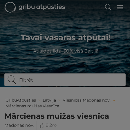
Tavai vasaras atpūtai!
Atlaides līdz -30% visā Baltijā
Filtrēt
GribuAtpusties
»
Latvija
»
Viesnīcas Madonas nov.
»
Mārcienas muižas viesnīca
Mārcienas muižas viesnīca
Madonas nov.
8,2
/10