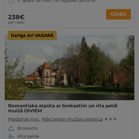
Ir spēkā 36 mēn. no iegādes datuma
GRIBU
238€
par nakti
Derīgs Arī VASARĀ
Romantiska atpūta ar brokastīm un rīta peldi
muižā DIVIEM
Madonas nov.
,
Mārcienas muižas viesnīca
★ ★ ★
Brokastis
Rīta pelde