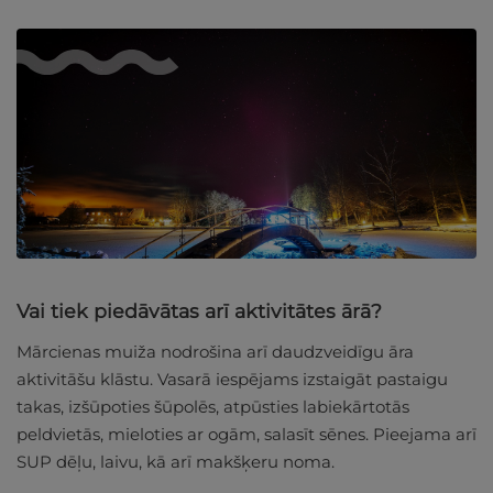
Vai tiek piedāvātas arī aktivitātes ārā?
Mārcienas muiža nodrošina arī daudzveidīgu āra
aktivitāšu klāstu. Vasarā iespējams izstaigāt pastaigu
takas, izšūpoties šūpolēs, atpūsties labiekārtotās
peldvietās, mieloties ar ogām, salasīt sēnes. Pieejama arī
SUP dēļu, laivu, kā arī makšķeru noma.