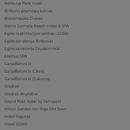
Bellevue Park Hotel
Birštono pramogų kalnas
Bistrampolio Dvaras
Daina Jurmala Beach Hotel & SPA
Eglės reabilitacijos centras | CORE
Eglės sanatorija Birštonas
Eglės sanatorija Druskininkai
Elamus SPA
GaisaBaloni.lv
GaisaBaloni.lv (Cēsis)
GaisaBaloni.lv (Tukums)
Gradiali
Gradiali Anykščiai
Grand Poet Hotel by SemaraH
Hilton Garden Inn Riga Old Town
Hotel Sigulda
Hotel SOHO