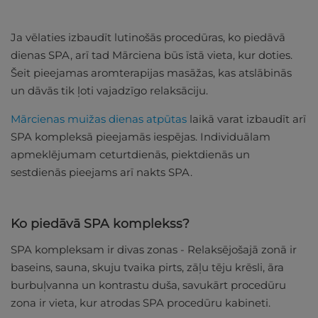
Ja vēlaties izbaudīt lutinošās procedūras, ko piedāvā
dienas SPA, arī tad Mārciena būs īstā vieta, kur doties.
Šeit pieejamas aromterapijas masāžas, kas atslābinās
un dāvās tik ļoti vajadzīgo relaksāciju.
Mārcienas muižas dienas atpūtas
laikā varat izbaudīt arī
SPA kompleksā pieejamās iespējas. Individuālam
apmeklējumam ceturtdienās, piektdienās un
sestdienās pieejams arī nakts SPA.
Ko piedāvā SPA komplekss?
SPA kompleksam ir divas zonas - Relaksējošajā zonā ir
baseins, sauna, skuju tvaika pirts, zāļu tēju krēsli, āra
burbuļvanna un kontrastu duša, savukārt procedūru
zona ir vieta, kur atrodas SPA procedūru kabineti.