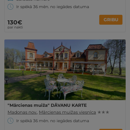
Ir spēkā 36 mēn. no iegādes datuma
GRIBU
130€
par nakti
"Mārcienas muiža" DĀVANU KARTE
Madonas nov.
,
Mārcienas muižas viesnīca
★ ★ ★
Ir spēkā 36 mēn. no iegādes datuma