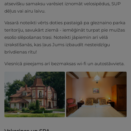
atsevišķu samaksu varēsiet iznomāt velosipēdus, SUP
dēļus vai airu laivu.
Vasarā noteikti vērts doties pastaigā pa gleznaino parka
teritoriju, savukārt ziemā - iemēģināt turpat pie muižas
esošo slēpošanas trasi. Noteikti jāpiemin arī vēlā
izrakstīšanās, kas ļaus Jums izbaudīt nesteidzīgu
brīvdienas rītu!
Viesnīcā pieejams arī bezmaksas wi-fi un autostāvvieta.