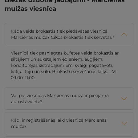
Biežāk uzdotie jautājumi - Mārcienas
muižas viesnīca
Kāda veida brokastis tiek piedāvātas viesnīcā
Mārcienas muiža? Cikos brokastis tiek servētas?
Viesnīcā tiek pasniegtas bufetes veida brokastis ar
siltajiem un aukstajiem ēdieniem, augļiem,
konditorejas izstrādājumiem, svaigi pagatavotu
kafiju, tēju un sulu. Brokastu servēšanas laiks: I-VII
09:00–11:00.
Vai pie viesnīcas Mārcienas muiža ir pieejama
autostāvvieta?
Kādi ir reģistrēšanās laiki viesnīcā Mārcienas
muiža?