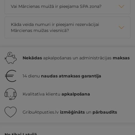
Vai Mārcienas muižā ir pieejama SPA zona?
Kāda veida numuri ir pieejami rezervācijai
Mārcienas muižas viesnīcā?
Nekādas
apkalpošanas un administrācijas
maksas
14 dienu
naudas atmaksas garantija
Kvalitatīva klientu
apkalpošana
GribuAtpusties.lv
izmēģināts
un
pārbaudīts
Ne tikai Latvijā