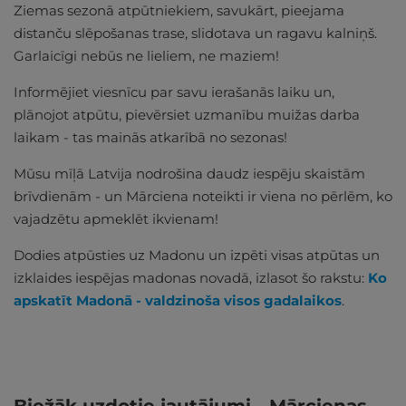
Ziemas sezonā atpūtniekiem, savukārt, pieejama
distanču slēpošanas trase, slidotava un ragavu kalniņš.
Garlaicīgi nebūs ne lieliem, ne maziem!
Informējiet viesnīcu par savu ierašanās laiku un,
plānojot atpūtu, pievērsiet uzmanību muižas darba
laikam - tas mainās atkarībā no sezonas!
Mūsu mīļā Latvija nodrošina daudz iespēju skaistām
brīvdienām - un Mārciena noteikti ir viena no pērlēm, ko
vajadzētu apmeklēt ikvienam!
Dodies atpūsties uz Madonu un izpēti visas atpūtas un
izklaides iespējas madonas novadā, izlasot šo rakstu:
Ko
apskatīt Madonā - valdzinoša visos gadalaikos
.