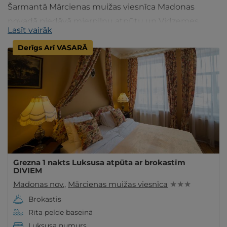
Šarmantā Mārcienas muižas viesnīca Madonas
novadā piedāvā mierpilnu atpūtu un Vidzemes
Lasīt vairāk
dabas skaistumu. Plāno savu brīvdienas ar
Derīgs Arī VASARĀ
gribuatpusties.lv!
Grezna 1 nakts Luksusa atpūta ar brokastīm
DIVIEM
Madonas nov.
,
Mārcienas muižas viesnīca
★ ★ ★
Brokastis
Rīta pelde baseinā
Luksusa numurs