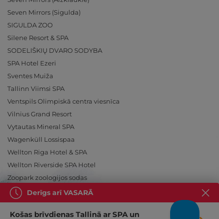
Seven Mirrors (Sigulda)
SIGULDA ZOO
Silene Resort & SPA
SODELIŠKIŲ DVARO SODYBA
SPA Hotel Ezeri
Sventes Muiža
Tallinn Viimsi SPA
Ventspils Olimpiskā centra viesnīca
Vilnius Grand Resort
Vytautas Mineral SPA
Wagenküll Lossispaa
Wellton Riga Hotel & SPA
Wellton Riverside SPA Hotel
Zoopark zoologijos sodas
Derīgs arī VASARĀ
Košas brīvdienas Tallinā ar SPA un