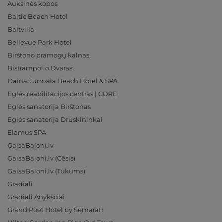
Auksinės kopos
Baltic Beach Hotel
Baltvilla
Bellevue Park Hotel
Birštono pramogų kalnas
Bistrampolio Dvaras
Daina Jurmala Beach Hotel & SPA
Eglės reabilitacijos centras | CORE
Eglės sanatorija Birštonas
Eglės sanatorija Druskininkai
Elamus SPA
GaisaBaloni.lv
GaisaBaloni.lv (Cēsis)
GaisaBaloni.lv (Tukums)
Gradiali
Gradiali Anykščiai
Grand Poet Hotel by SemaraH