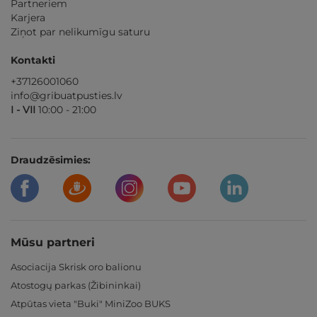
Partneriem
Karjera
Ziņot par nelikumīgu saturu
Kontakti
+37126001060
info@gribuatpusties.lv
I - VII
10:00 - 21:00
Draudzēsimies:
Mūsu partneri
Asociacija Skrisk oro balionu
Atostogų parkas (Žibininkai)
Atpūtas vieta "Buki" MiniZoo BUKS