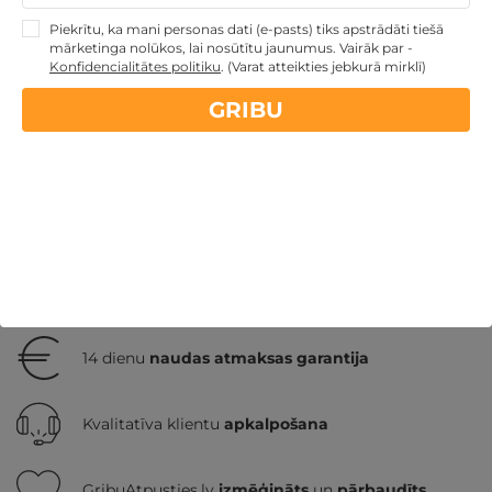
par nakti
Piekrītu, ka mani personas dati (e-pasts) tiks apstrādāti tiešā
mārketinga nolūkos, lai nosūtītu jaunumus. Vairāk par -
Konfidencialitātes politiku
.
(Varat atteikties jebkurā mirklī)
GRIBU
Skolēnu brīvlaikam
Atpūta maija brīvdienās
Dāvanas ģimenei
3 personu ĢIMENEI
4 personu
ĢIMENEI
Jaunumi
Atpūta valsts svētkos
Ģimenes atpūta
Atpūtas vietas
Atpūta pie ezera
Nekādas
apkalpošanas un administrācijas
maksas
14 dienu
naudas atmaksas garantija
Kvalitatīva klientu
apkalpošana
GribuAtpusties.lv
izmēģināts
un
pārbaudīts