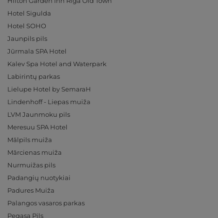
Hilton Garden Inn Riga Old Town
Hotel Sigulda
Hotel SOHO
Jaunpils pils
Jūrmala SPA Hotel
Kalev Spa Hotel and Waterpark
Labirintų parkas
Lielupe Hotel by SemaraH
Lindenhoff - Liepas muiža
LVM Jaunmoku pils
Meresuu SPA Hotel
Mālpils muiža
Mārcienas muiža
Nurmuižas pils
Padangių nuotykiai
Padures Muiža
Palangos vasaros parkas
Pegasa Pils