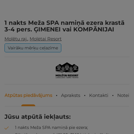
1 nakts Meža SPA namiņā ezera krastā
3-4 pers. ĢIMENEI vai KOMPĀNIJAI
Molētu raj.
,
Molėtai Resort
Vairāku mērķu ceļazīme
Atpūtas piedāvājums
Apraksts
Kontakti
Noteik
Jūsu atpūtā iekļauts:
1 nakts Meža SPA namiņā pie ezera;