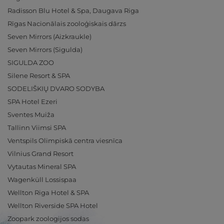
Radisson Blu Hotel & Spa, Daugava Riga
Rīgas Nacionālais zooloģiskais dārzs
Seven Mirrors (Aizkraukle)
Seven Mirrors (Sigulda)
SIGULDA ZOO
Silene Resort & SPA
SODELIŠKIŲ DVARO SODYBA
SPA Hotel Ezeri
Sventes Muiža
Tallinn Viimsi SPA
Ventspils Olimpiskā centra viesnīca
Vilnius Grand Resort
Vytautas Mineral SPA
Wagenküll Lossispaa
Wellton Riga Hotel & SPA
Wellton Riverside SPA Hotel
Zoopark zoologijos sodas