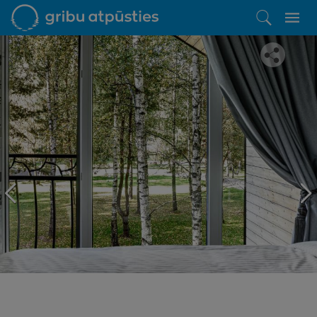
Iepatikās šis piedāvājums?
Līdz brīnišķīgai atpūtai atlikuši tikai daži soļi
PĒRKU