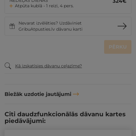
NEDĒĻAS DIENĀS
324
€
Atpūta kublā - 1 reizi, 4 pers.
Nevarat izvēlēties? Uzdāviniet
GribuAtpusties.lv dāvanu karti
PĒRKU
Kā izskatīsies dāvanu ceļazīme?
Biežāk uzdotie jautājumi
Citi daudzfunkcionālās dāvanu kartes
piedāvājumi: