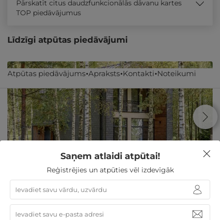
Pārskatīt citus daudzfunkcionālās dāvanu kartes
TOP piedāvājumus
Līdzīgi atpūtas piedāvājumi
Atpūtas piedāvājums
Apraksts
Kontakti
Noteikumi
Saņem atlaidi atpūtai!
Reģistrējies un atpūties vēl izdevīgāk
1 nakts Meža SPA namiņā pie ezera DIVIEM
Molētu raj.
,
Molėtai Resort
GRIBU
114€
no