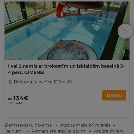
1 vai 2 naktis ar brokastīm un izklaidēm baseinā 3-
4 pers. ĢIMENEI
Birštona
,
Viesnīca DOMUS
GRIBU
134€
no
par nakti
Ziemassvētku dāvanas
Atpūta maija brīvdienās
Jaunumi
Romantiska atpūta pārim
Atpūta diviem