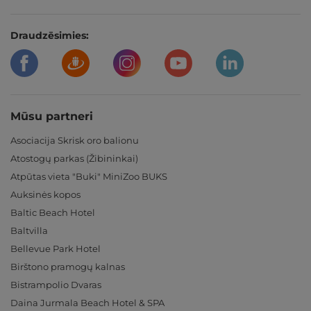
Draudzēsimies:
Mūsu partneri
Asociacija Skrisk oro balionu
Atostogų parkas (Žibininkai)
Atpūtas vieta "Buki" MiniZoo BUKS
Auksinės kopos
Baltic Beach Hotel
Baltvilla
Bellevue Park Hotel
Birštono pramogų kalnas
Bistrampolio Dvaras
Daina Jurmala Beach Hotel & SPA