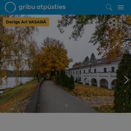
Derīgs Arī VASARĀ
Iepatikās šis piedāvājums?
Līdz brīnišķīgai atpūtai atlikuši tikai daži soļi
PĒRKU