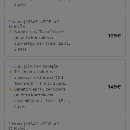
2 pers.
1 nakts | VISĀS NEDĒĻAS
DIENĀS
Sanatorijas "Tulpė" ūdens
109
€
un pirts kompleksa
apmeklējums - 1 reizi, 1,5 st.,
2 pers.
1 nakts | DARBA DIENĀS
Trīs ēdienu vakariņas
viesnīcas restorānā "Old
Town Grill" - 1 reizi, 2 pers.
149
€
Sanatorijas "Tulpė" ūdens
un pirts kompleksa
apmeklējums - 1 reizi, 1,5 st.,
2 pers.
1 nakts | VISĀS NEDĒĻAS
DIENĀS