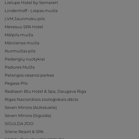
Lielupe Hotel by SemaraH
Lindenhoff - Liepas muiža
LVM Jaunmoku pils
Meresuu SPA Hotel
Mālpils muiža
Mārcienas muiža
Nurmuižas pils
Padangių nuotykiai
Padures Muiža
Palangos vasaros parkas
Pegasa Pils
Radisson Blu Hotel & Spa, Daugava Riga
Rīgas Nacionālais zooloģiskais dārzs
Seven Mirrors (Aizkraukle)
Seven Mirrors (Sigulda)
SIGULDA ZOO
Silene Resort & SPA