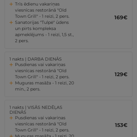
Trīs ēdienu vakariņas
viesnīcas restorānā "Old
Town Grill" - 1 reizi, 2 pers.
169
€
Sanatorijas "Tulpė" ūdens
un pirts kompleksa
apmeklējums - 1 reizi, 1,5 st.,
2 pers.
1 nakts | DARBA DIENĀS
Pusdienas vai vakariņas
viesnīcas restorānā "Old
129
€
Town Grill" - 1 reizi, 2 pers.
Muguras masāža - 1 reizi, 20
min., 2 pers.
1 nakts | VISĀS NEDĒĻAS
DIENĀS
Pusdienas vai vakariņas
viesnīcas restorānā "Old
153
€
Town Grill" - 1 reizi, 2 pers.
Muguras masāža - 1 reizi, 20