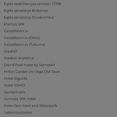
Eglės reabilitacijos centras | CORE
Eglės sanatorija Birštonas
Eglės sanatorija Druskininkai
Elamus SPA
GaisaBaloni.lv
GaisaBaloni.lv (Cēsis)
GaisaBaloni.lv (Tukums)
Gradiali
Gradiali Anykščiai
Grand Poet Hotel by SemaraH
Hilton Garden Inn Riga Old Town
Hotel Sigulda
Hotel SOHO
Jaunpils pils
Jūrmala SPA Hotel
Kalev Spa Hotel and Waterpark
Labirintų parkas