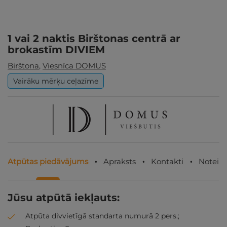
1 vai 2 naktis Birštonas centrā ar
brokastīm DIVIEM
Birštona
,
Viesnīca DOMUS
Vairāku mērķu ceļazīme
Atpūtas piedāvājums
Apraksts
Kontakti
Noteik
Jūsu atpūtā iekļauts:
Atpūta divvietīgā standarta numurā 2 pers.;