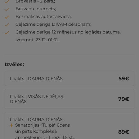
Brokastis - 2 pers.;
Bezvadu internets;
Bezmaksas autostāvvieta;
Ceļazīme derīga DIVĀM personām;
Ceļazīme derīga 12 mēnešus no iegādes datuma,
izņemot: 23.12.-01.01.
Izvēles:
59
€
1 nakts | DARBA DIENĀS
1 nakts | VISĀS NEDĒĻAS
79
€
DIENĀS
1 nakts | DARBA DIENĀS
Sanatorijas "Tulpė" ūdens
un pirts kompleksa
89
€
apmeklējums - 1 reizi, 1,5 st.,