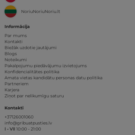
NoriuNoriuNoriu.lt
Informācija
Par mums
Kontakti
Biežāk uzdotie jautājumi
Blogs
Noteikumi
Pakalpojumu piedāvājumu izvietojums
Konfidencialitātes politika
Amata vietas kandidātu personas datu politika
Partneriem
Karjera
Ziņot par nelikumīgu saturu
Kontakti
+37126001060
info@gribuatpusties.lv
I - VII
10:00 - 21:00