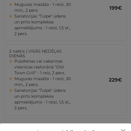
Muguras masāža - 1 reizi, 30
199
€
min., 2 pers.
Sanatorijas "Tulpė" ūdens
un pirts kompleksa
apmeklējums - 1 reizi, 1,5 st.,
2 pers.
2 naktis | VISĀS NEDĒĻAS
DIENĀS
Pusdienas vai vakariņas
viesnīcas restorānā "Old
Town Grill" - 1 reiz, 2 pers.
Muguras masāža - 1 reizi, 30
229
€
min., 2 pers.
Sanatorijas "Tulpė" ūdens
un pirts kompleksa
apmeklējums - 1 reizi, 1,5 st.,
2 pers.
2 naktis | DARBA DIENĀS
Trīs ēdienu vakariņas