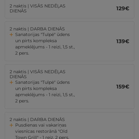
2 naktis | VISĀS NEDĒĻAS
129
€
DIENĀS
2 naktis | DARBA DIENĀS
Sanatorijas "Tulpė" ūdens
un pirts kompleksa
139
€
apmeklējums - 1 reizi, 1,5 st.,
2 pers.
2 naktis | VISĀS NEDĒĻAS
DIENĀS
Sanatorijas "Tulpė" ūdens
159
€
un pirts kompleksa
apmeklējums - 1 reizi, 1,5 st.,
2 pers.
2 naktis | DARBA DIENĀS
Pusdienas vai vakariņas
viesnīcas restorānā "Old
Town Grill" - 1 reiz, 2 pers.