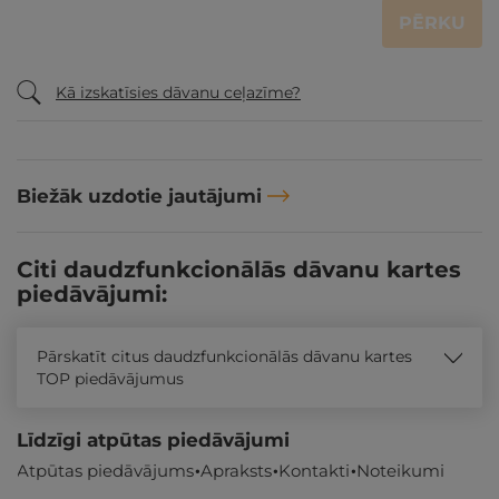
PĒRKU
Kā izskatīsies dāvanu ceļazīme?
Biežāk uzdotie jautājumi
Citi daudzfunkcionālās dāvanu kartes
piedāvājumi:
Pārskatīt citus daudzfunkcionālās dāvanu kartes
TOP piedāvājumus
Līdzīgi atpūtas piedāvājumi
Atpūtas piedāvājums
Apraksts
Kontakti
Noteikumi