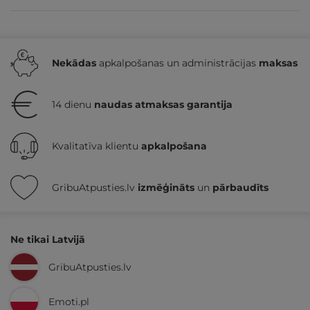
Nekādas
apkalpošanas un administrācijas
maksas
14 dienu
naudas atmaksas garantija
Kvalitatīva klientu
apkalpošana
GribuAtpusties.lv
izmēģināts
un
pārbaudīts
Ne tikai Latvijā
GribuAtpusties.lv
Emoti.pl